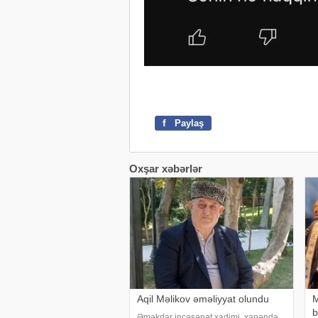
f
Paylaş
Oxşar xəbərlər
Aqil Məlikov əməliyyat olundu
M
b
Əməkdar incəsənət xadimi, xanəndə