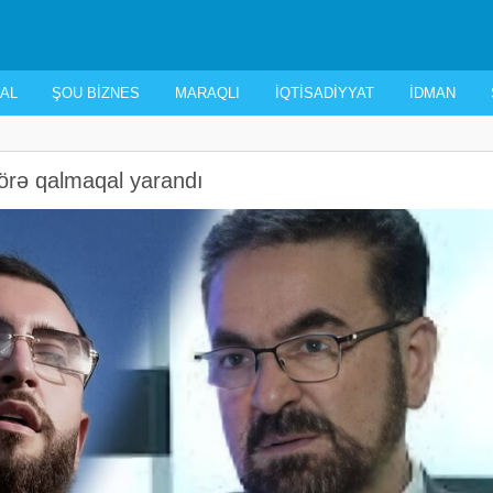
AL
ŞOU BIZNES
MARAQLI
İQTISADIYYAT
İDMAN
örə qalmaqal yarandı