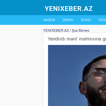
HADISƏ
DÜNYA
SIYASI
SOSI
YENIXEBER.AZ
/
Şou Biznes
Yandırdı məni' mahnısına g