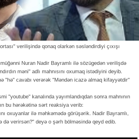
tası" verilişində qonaq olarkən səsləndirdiyi çıxışı
c müğənni Nuran Nadir Bayramlı ilə sözügedən verilişdə
ndırdın məni" adlı mahnısını oxumaq istədiyini deyib.
inə "hə" cavabı verərək "Məndən icazə almaq kifayyətdir"
smi "youtube" kanalında yayımlandıqdan sonra mahnının
ın bu hərəkətinə sərt reaksiya verib:
ını oxuyanlar ilə məhkəmədə görüşərik. Nadir Bayramlı,
zə də verirsən?" deyə o şərh bölməsində qeyd edib.