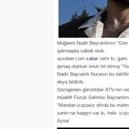
Müğənni Nadir Bayramlının "Gün or
qalmaqala səbəb olub.
azxeber.com
xəbər
verir ki, gən
qonaq olarkən onun hit olmuş "Ya
Nadir Bayramlı Nuranın bu təklif
deyə bildirib.
Sözügedən görüntülər ATV-nin rə
müəllifi Füzuli Səlimov Bayramlın
"Məndən icazəsiz efirdə bu mahn
sənin nə haqqın var ki, hələ ica
Aysel