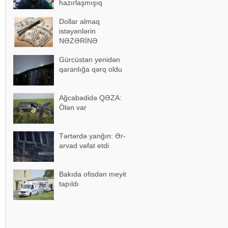
hazırlaşmışıq
Dollar almaq
istəyənlərin
NƏZƏRİNƏ
Gürcüstan yenidən
qaranlığa qərq oldu
Ağcabədidə QƏZA:
Ölən var
Tərtərdə yanğın: Ər-
arvad vəfat etdi
Bakıda ofisdən meyit
tapıldı