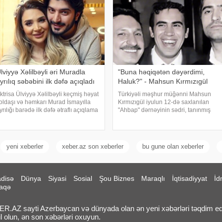
lviyyə Xəlilbəyli əri Muradla
"Buna həqiqətən dəyərdimi,
yrılıq səbəbini ilk dəfə açıqladı
Haluk?" - Mahsun Kırmızıgül
ktrisa Ülviyyə Xəlilbəyli keçmiş həyat
Türkiyəli məşhur müğənni Mahsun
oldaşı və həmkarı Murad İsmayılla
Kırmızıgül iyulun 12-də saxlanılan
yrılığı barədə ilk dəfə ətraflı açıqlama
"Ahbap" dərnəyinin sədri, tanınmış
erib. Aktrisa bu barədə Nail
müğənni Haluk Leventlə bağlı
aiboğlunun "YouTube" kanalında
paylaşım edib. xəbər verir ki, Mahsun
ayımlanan müsahibəsində danışıb
instaqram hesabında bir zamanlar ən
yaxı
yeni xeberler
xeber.az son xeberler
bu gune olan xeberler
disə
Dünya
Siyasi
Sosial
Şou Biznes
Maraqlı
İqtisadiyyat
İd
aqə
.AZ sayti Azerbaycan və dünyada olan ən yeni xəbərləri təqdim ed
l olun, ən son xəbərləri oxuyun.