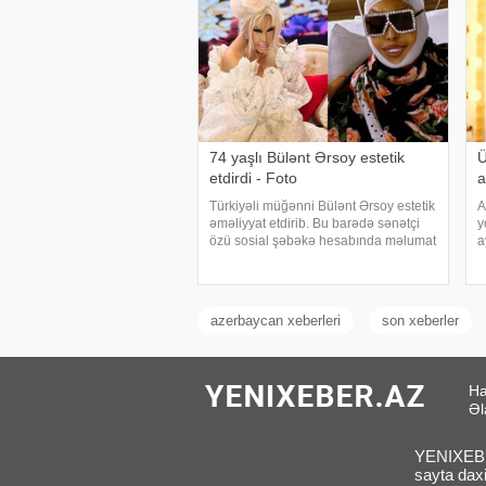
74 yaşlı Bülənt Ərsoy estetik
Ü
etdirdi - Foto
a
Türkiyəli müğənni Bülənt Ərsoy estetik
A
əməliyyat etdirib. Bu barədə sənətçi
y
özü sosial şəbəkə hesabında məlumat
a
verib. 74 yaşlı ifaçı əməliyyatdan
v
sonra paylaşdığı fotoya bunları qeyd
N
edib:. "Hörmətli izləyicilərim
y
azerbaycan xeberleri
son xeberler
Ha
Əl
YENIXEBER
sayta daxi