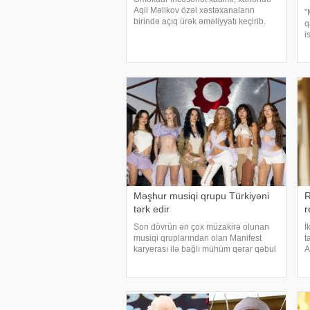
Aqil Məlikov özəl xəstəxanaların
"
birində açıq ürək əməliyyatı keçirib.
q
xəbər verir ki, bu barədə "Teleqraf"a
i
xanəndənin oğlu Hüseyn Məlikov
m
məlumat verib. Onun sözlərinə görə,
A
atasını
N
Məşhur musiqi qrupu Türkiyəni
R
tərk edir
r
Son dövrün ən çox müzakirə olunan
İ
musiqi qruplarından olan Manifest
t
karyerası ilə bağlı mühüm qərar qəbul
A
edib. xarici mətbuata istinadən xəbər
s
verir ki, qrupun qurucusu və meneceri
S
Tolqa Akış üzvlərin sentyabr ayında
g
İstanbuldak
t