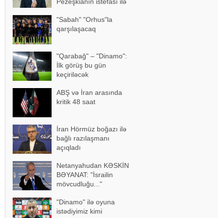
Pezeşkianın istefası ilə
bağlı mühüm açıqlama
"Sabah" "Orhus"la
qarşılaşacaq
"Qarabağ" – "Dinamo":
İlk görüş bu gün
keçiriləcək
ABŞ və İran arasında
kritik 48 saat
İran Hörmüz boğazı ilə
bağlı razılaşmanı
açıqladı
Netanyahudan KƏSKİN
BƏYANAT: "İsrailin
mövcudluğu..."
"Dinamo" ilə oyuna
istədiyimiz kimi