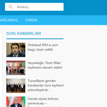
SAĞLAMLIQ
TURIZM
SON XƏBƏRLƏR
Ordubad RİH-ə yeni
başçı təyin edildi
Veysəloğlu 'Dost Əllər'
layihəsini davam etdirir
TuranBank gender
bərabərliyi üzrə layihəni
yekunlaşdırdı -
FOTOLAR
İranda siyasi böhran
yaranacaq –