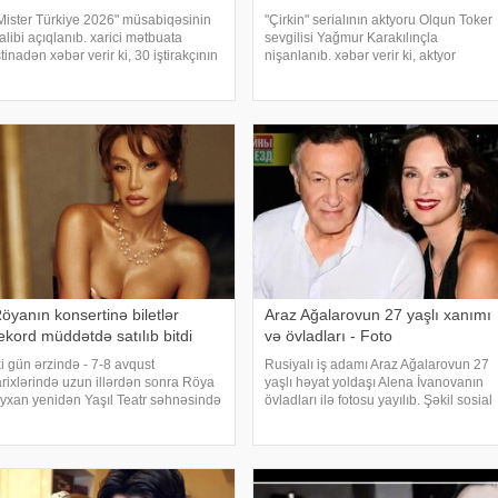
Mister Türkiye 2026" müsabiqəsinin
"Çirkin" serialının aktyoru Olqun Toker
alibi açıqlanıb. xarici mətbuata
sevgilisi Yağmur Karakılınçla
stinadən xəbər verir ki, 30 iştirakçının
nişanlanıb. xəbər verir ki, aktyor
übarizə apardığı finalda Rizenin
sevgilisini Bursada yaşayan
rdeşen rayonundan olan Doğukan
ailəsindən istəyib. Tokeri bu özəl
avdar birinci olaraq "Miste
günündə həmkarları Diren
Polatoğulları və Mustaf
öyanın konsertinə biletlər
Araz Ağalarovun 27 yaşlı xanımı
ekord müddətdə satılıb bitdi
və övladları - Foto
ki gün ərzində - 7-8 avqust
Rusiyalı iş adamı Araz Ağalarovun 27
arixlərində uzun illərdən sonra Röya
yaşlı həyat yoldaşı Alena İvanovanın
yxan yenidən Yaşıl Teatr səhnəsində
övladları ilə fotosu yayılıb. Şəkil sosial
olo konsert proqramı ilə çıxış edəcək.
mediada paylaşılıb. Fotoda Alena və
ənətçinin konsertinə böyük maraq
A.Ağalarovdan olan iki övladı yer alıb.
östərilib və biletlər qısa zamanda
Qeyd edək ki, Araz Ağalarovu
amamil