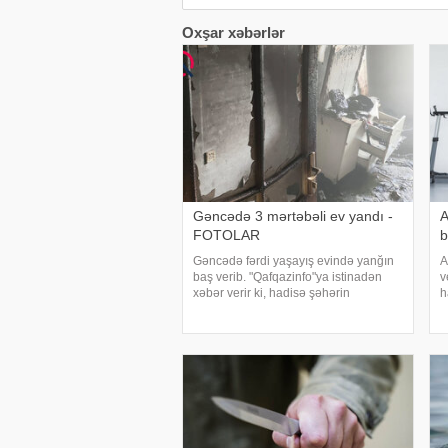
Oxşar xəbərlər
Gəncədə 3 mərtəbəli ev yandı -
A
FOTOLAR
b
Gəncədə fərdi yaşayış evində yanğın
A
baş verib. "Qafqazinfo"ya istinadən
v
xəbər verir ki, hadisə şəhərin
h
N.Nərimanov prospektində, 3
m
mərtəbəli fərdi yaşayış evində qeydə
1
alınıb. Yanğının söndürülməsi üçün
n
əraziy
ç