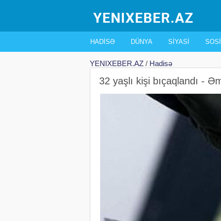
HADISƏ
DÜNYA
SIYASI
SOSI
YENIXEBER.AZ
/
Hadisə
32 yaşlı kişi bıçaqlandı - Əm