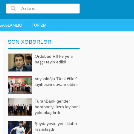
SAĞLAMLIQ
TURIZM
SON XƏBƏRLƏR
Ordubad RİH-ə yeni
başçı təyin edildi
Veysəloğlu 'Dost Əllər'
layihəsini davam etdirir
TuranBank gender
bərabərliyi üzrə layihəni
yekunlaşdırdı -
FOTOLAR
Şeydayevin yeni klubu
rəsmiləşdi