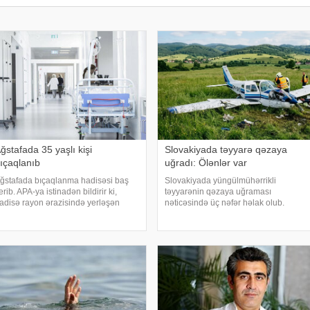
ğstafada 35 yaşlı kişi
Slovakiyada təyyarə qəzaya
ıçaqlanıb
uğradı: Ölənlər var
ğstafada bıçaqlanma hadisəsi baş
Slovakiyada yüngülmühərrikli
erib. APA-ya istinadən bildirir ki,
təyyarənin qəzaya uğraması
adisə rayon ərazisində yerləşən
nəticəsində üç nəfər həlak olub.
ağazalardan birində qeydə alınıb.
KONKRET.azxəbər verir ki, bu barədə
991-ci il təvəllüdlü B. Hüseynov bir
TASS polis sözçüsü Nikola Jabkovaya
eçə bıçaq xəsarəti ilə xəstəxanaya
istinadən məlumat yayıb. Agentliyin
atdırılıb
məlumatına görə, hadis