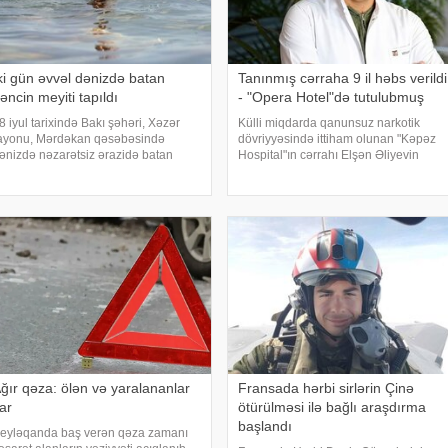
ki gün əvvəl dənizdə batan
Tanınmış cərraha 9 il həbs verildi
əncin meyiti tapıldı
- "Opera Hotel"də tutulubmuş
8 iyul tarixində Bakı şəhəri, Xəzər
Külli miqdarda qanunsuz narkotik
ayonu, Mərdəkan qəsəbəsində
dövriyyəsində ittiham olunan "Kəpəz
ənizdə nəzarətsiz ərazidə batan
Hospital"ın cərrahı Elşən Əliyevin
009-cu il təvəllüdlü Nurlan
cinayət işi üzrə məhkəmə araşdırması
smayılzadənin meyiti Fövqəladə
başa çatıb. KONKRET.azqafqazinfo-ya
allar Nazirliyinin Xüsusi Riskli
istinadən xəbər verir ki, təqsirləndirilə
ilasetmə Xidmətinin dalğıclar
ğır qəza: ölən və yaralananlar
Fransada hərbi sirlərin Çinə
ar
ötürülməsi ilə bağlı araşdırma
başlandı
eyləqanda baş verən qəza zamanı