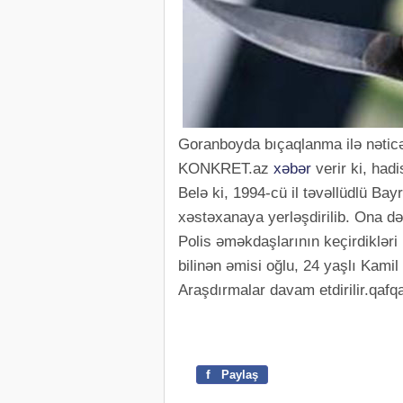
Goranboyda bıçaqlanma ilə nətic
KONKRET.az
xəbər
verir ki, had
Belə ki, 1994-cü il təvəllüdlü Ba
xəstəxanaya yerləşdirilib. Ona dərh
Polis əməkdaşlarının keçirdikləri
bilinən əmisi oğlu, 24 yaşlı Kamil 
Araşdırmalar davam etdirilir.qafq
f
Paylaş