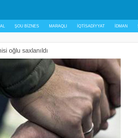
AL
ŞOU BIZNES
MARAQLI
İQTISADIYYAT
İDMAN
isi oğlu saxlanıldı