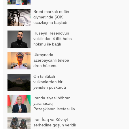
Brent markalı neftin
qiymətində ŞOK
ucuzlaşma başladı
Hüseyn Həsənovun
vəkilindən 4 illik həbs
hökmü ilə bağlı
açıqlama
Ukraynada
azərbaycanlı tələbə
dron hücumu
nəticəsində yaralandı -
Ən təhlükəli
Vəziyyəti ağırdır
vulkanlardan biri
yenidən püskürdü
İranda siyasi böhran
yaranacaq –
Pezeşkianın istefası ilə
bağlı mühüm açıqlama
İran İraq və Küveyt
sərhədinə qoşun yeridir