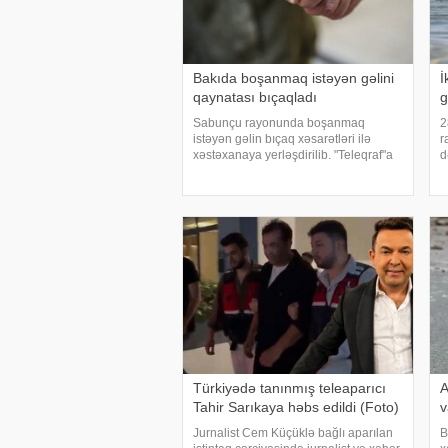
Bakıda boşanmaq istəyən gəlini
İ
qaynatası bıçaqladı
g
Sabunçu rayonunda boşanmaq
2
istəyən gəlin bıçaq xəsarətləri ilə
r
xəstəxanaya yerləşdirilib. "Teleqraf"a
d
istinadən xəbər verir
2
ki, hadisə Qanbay Vəzirov küçəsində
İ
baş verib. 1997-ci il təvəllüdlü
H
D.Əsgərova qayınanas
X
Türkiyədə tanınmış teleaparıcı
A
Tahir Sarıkaya həbs edildi (Foto)
v
Jurnalist Cem Küçüklə bağlı aparılan
B