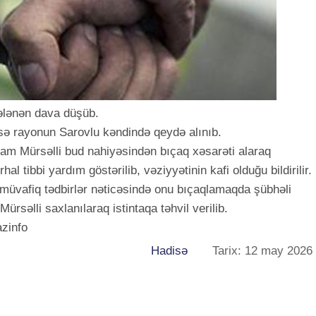
ələnən dava düşüb.
isə rayonun Sarovlu kəndində qeydə alınıb.
yram Mürsəlli bud nahiyəsindən bıçaq xəsarəti alaraq
al tibbi yardım göstərilib, vəziyyətinin kafi olduğu bildirilir.
 müvafiq tədbirlər nəticəsində onu bıçaqlamaqda şübhəli
Mürsəlli saxlanılaraq istintaqa təhvil verilib.
azinfo
Hadisə
Tarix: 12 may 2026