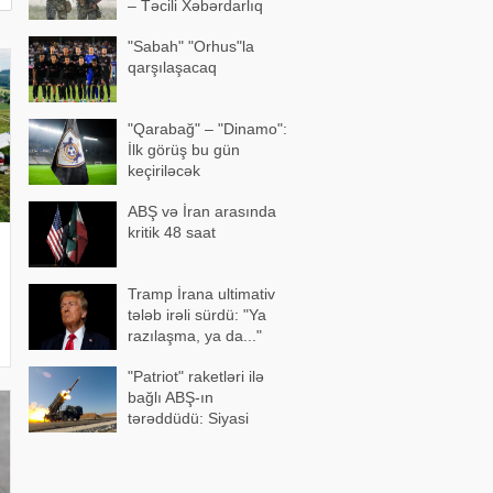
– Təcili Xəbərdarlıq
"Sabah" "Orhus"la
qarşılaşacaq
"Qarabağ" – "Dinamo":
İlk görüş bu gün
keçiriləcək
ABŞ və İran arasında
kritik 48 saat
Tramp İrana ultimativ
tələb irəli sürdü: "Ya
razılaşma, ya da..."
"Patriot" raketləri ilə
bağlı ABŞ-ın
tərəddüdü: Siyasi
səbəblər açıqlandı