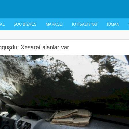
AL
ŞOU BIZNES
MARAQLI
İQTISADIYYAT
İDMAN
qquşdu: Xəsarət alanlar var