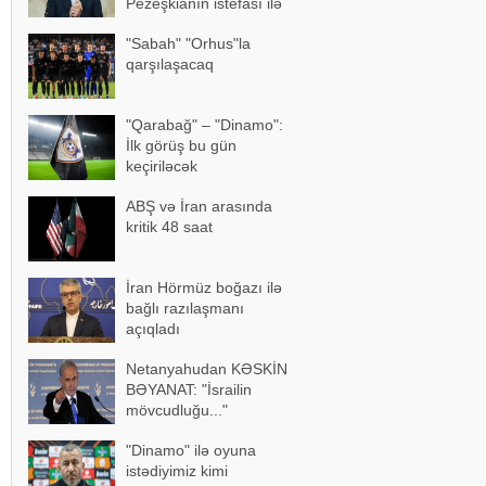
Pezeşkianın istefası ilə
bağlı mühüm açıqlama
"Sabah" "Orhus"la
qarşılaşacaq
"Qarabağ" – "Dinamo":
İlk görüş bu gün
keçiriləcək
ABŞ və İran arasında
kritik 48 saat
İran Hörmüz boğazı ilə
bağlı razılaşmanı
açıqladı
Netanyahudan KƏSKİN
BƏYANAT: "İsrailin
mövcudluğu..."
"Dinamo" ilə oyuna
istədiyimiz kimi