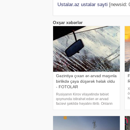
Ustalar.az ustalar sayti
[newsid: 
Oxşar xəbərlər
Gəzintiyə çıxan ər-arvad maşınla
F
birlikdə çaya düşərək həlak oldu
R
- FOTOLAR
X
ö
Rusiyanın Kirov vilayətində təbiət
h
qoynunda istirahət edən ər-arvad
B
faciəvi şəkildə həyatını itirib. Onların
Q
yatdıqları avtomobil gecə saatlarında
h
çaya yuvarlanıb. KONKRET.azxəbər
h
verir ki, Kirovo-Çepetsk sakinləri – 46
yaşl