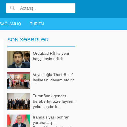
SAĞLAMLIQ
TURIZM
SON XƏBƏRLƏR
Ordubad RİH-ə yeni
başçı təyin edildi
Veysəloğlu 'Dost Əllər'
layihəsini davam etdirir
TuranBank gender
bərabərliyi üzrə layihəni
yekunlaşdırdı -
FOTOLAR
İranda siyasi böhran
yaranacaq –