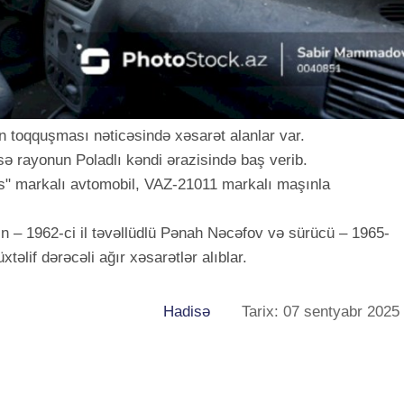
n toqquşması nəticəsində xəsarət alanlar var.
isə rayonun Poladlı kəndi ərazisində baş verib.
s" markalı avtomobil, VAZ-21011 markalı maşınla
 – 1962-ci il təvəllüdlü Pənah Nəcəfov və sürücü – 1965-
təlif dərəcəli ağır xəsarətlər alıblar.
Hadisə
Tarix: 07 sentyabr 2025