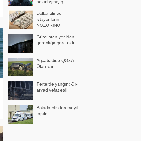
hazırlaşmışıq
Dollar almaq
istəyənlərin
NƏZƏRİNƏ
Gürcüstan yenidən
qaranlığa qərq oldu
Ağcabədidə QƏZA:
Ölən var
Tərtərdə yanğın: Ər-
arvad vəfat etdi
Bakıda ofisdən meyit
tapıldı