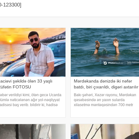
0-123300]
aciəvi şəkildə ölən 33 yaşlı
Mərdəkanda dənizdə iki nəfər
üfətin FOTOSU
batdı, biri çıxarıldı, digəri axtarılır
əbər verildiyi kimi, ötən gecə Ucarda
Bakı şəhəri, Xəzər rayonu, Mərdəkan
lümlə nəticələnən ağır yol-nəqliyyat
qəsəbəsində ən yaxın sularda
adisəsi baş verib. bildirir ki, hadisə
xilasetmə məntəqəsindən 700 metr
akı-Qazax magistralının rayonun
aralı, dənizdə nəzarətsiz ərazidə 2
arabörk kəndindən keçən
nəfər batıb. xəbər verir ki, bu barədə
issəsində qeydə alınıb. Belə ki,
Fövqəladə Hallar Nazirliyi (FHN)
ərəkətdə ola
məlumat yayıb