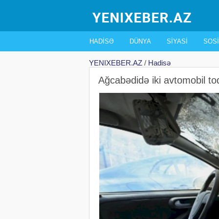
HADISƏ
DÜNYA
SIYASI
SOSI
YENIXEBER.AZ
/
Hadisə
Ağcabədidə iki avtomobil to