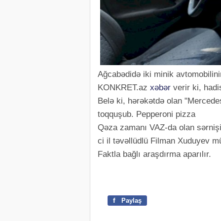
Ağcabədidə iki minik avtomobilini
KONKRET.az
xəbər
verir ki, had
Belə ki, hərəkətdə olan "Mercede
toqquşub. Pepperoni pizza
Qəza zamanı VAZ-da olan sərnişin
ci il təvəllüdlü Filman Xuduyev müx
Faktla bağlı araşdırma aparılır.
f
Paylaş