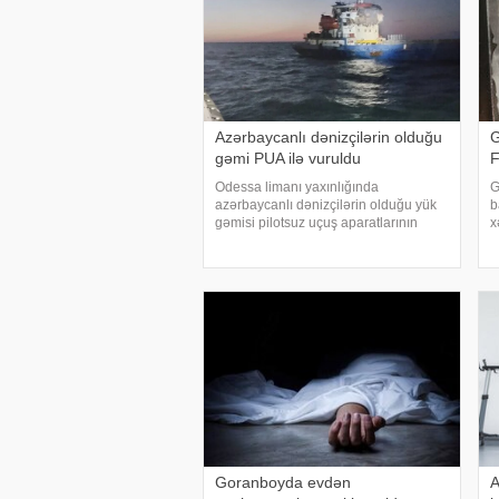
Azərbaycanlı dənizçilərin olduğu
G
gəmi PUA ilə vuruldu
Odessa limanı yaxınlığında
G
azərbaycanlı dənizçilərin olduğu yük
b
gəmisi pilotsuz uçuş aparatlarının
x
(PUA) hücumuna məruz qalıb. apa-ya
N
istinadla xəbər verir ki, bu barədə
m
"Azərbaycan Dənizçilərinə Dəstək"
a
İctima
ə
Goranboyda evdən
A