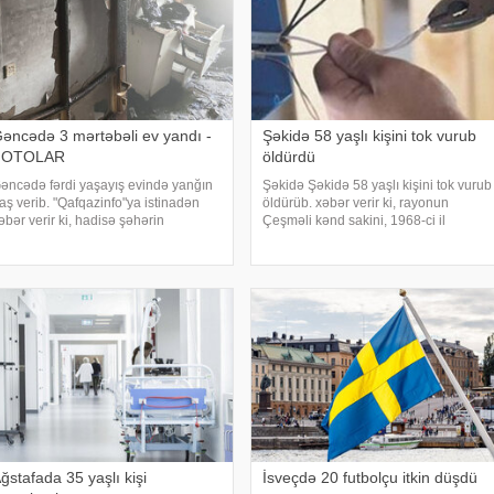
əncədə 3 mərtəbəli ev yandı -
Şəkidə 58 yaşlı kişini tok vurub
FOTOLAR
öldürdü
əncədə fərdi yaşayış evində yanğın
Şəkidə Şəkidə 58 yaşlı kişini tok vurub
aş verib. "Qafqazinfo"ya istinadən
öldürüb. xəbər verir ki, rayonun
əbər verir ki, hadisə şəhərin
Çeşməli kənd sakini, 1968-ci il
.Nərimanov prospektində, 3
təvəllüdlü Vüqar Mustafayevi elektrik
ərtəbəli fərdi yaşayış evində qeydə
cərəyanı vurub. 58 yaşlı kişi aldığı
lınıb. Yanğının söndürülməsi üçün
xəsarətlərdən dünyasını dəyişib.
raziy
Faktla bağl
ğstafada 35 yaşlı kişi
İsveçdə 20 futbolçu itkin düşdü