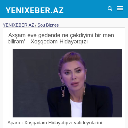
YENIXEBER.AZ
/
Şou Biznes
Axşam evə gedəndə nə çəkdiyimi bir mən
bilirəm' - Xoşqədəm Hidayətqızı
Aparıcı Xoşqədəm Hidayətqızı valideynlərini