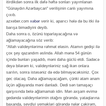
itirdikdən sonra ilk dəfə həftə sonları yayımlanan
"Günaydın Azərbaycan" verilişinin canlı yayımına
çıxıb.
azxeber.com
xəbər
verir ki, aparıcı hələ də bu itki ilə
barışa bimədiyini deyib.
Daha sonra o, özünü toparlayacağına və
ağlamayacağına söz verib:
"Allah valideynlərimə rəhmət eləsin. Atamın gedişi ilə
çox şey qazandım əslində. Allah mənə 54 günün
içində bunları yaşadıb, məni daha güclü etdi. Sadəcə
deyə bilərəm ki, valideynləriniz sağ ikən onlara
sarılın, sonra istəsəniz də edə bilməyəcəksiniz. Çox
gec olacaq. Daha ağlamayacağam, çünki atam anam
üçün ağlayanda məni danladı. Dedi sən tamaşaçı
qarşısında belə ağlamamalı idin. Mən axşam evimə
gedəndə valideynlərimin otağını görəndə, yataqlarına
baxanda, sevdiyi yeməkləri görəndə nələr çəkirəm,