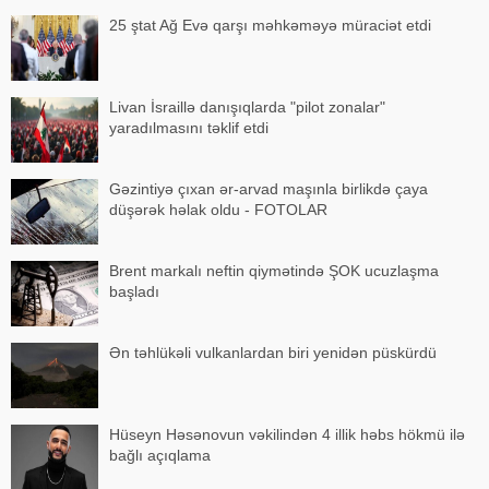
25 ştat Ağ Evə qarşı məhkəməyə müraciət etdi
Livan İsraillə danışıqlarda "pilot zonalar"
yaradılmasını təklif etdi
Gəzintiyə çıxan ər-arvad maşınla birlikdə çaya
düşərək həlak oldu - FOTOLAR
Brent markalı neftin qiymətində ŞOK ucuzlaşma
başladı
Ən təhlükəli vulkanlardan biri yenidən püskürdü
Hüseyn Həsənovun vəkilindən 4 illik həbs hökmü ilə
bağlı açıqlama