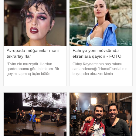
Avropada müğənnilər məni
Fahriye yeni mövsümdə
təkrarlayırlar
ekranlara qayıdır - FOTO
"Evim elə muzeydir. Hərdən
Oktay Kaynarcanın baş rolunu
qarderobumu görə bilmirəm. Bir
canlandıracağı "Hamal" serialının
geyimi tapmaq üçün bütün
baş qadın obrazını kimin
qutuları, qarderobu boşaltmalı
oynayacağı məlum olub. xəbər
oluram. Evim aksessuarlarla da
verir ki, yeni yayım mövsümündə
doludur". axşam.az-a istinadən
"ATV" kanalında nümayiş
bildirir ki, bu sözləri Əməkdar artis
olunacaq serialın baş qadı