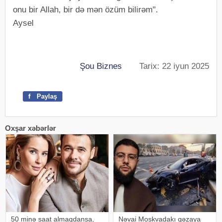
onu bir Allah, bir də mən özüm bilirəm".
Aysel
Şou Biznes
Tarix: 22 iyun 2025
f
Paylaş
Oxşar xəbərlər
50 minə saat almaqdansa,
Nəvai Moskvadakı qəzaya