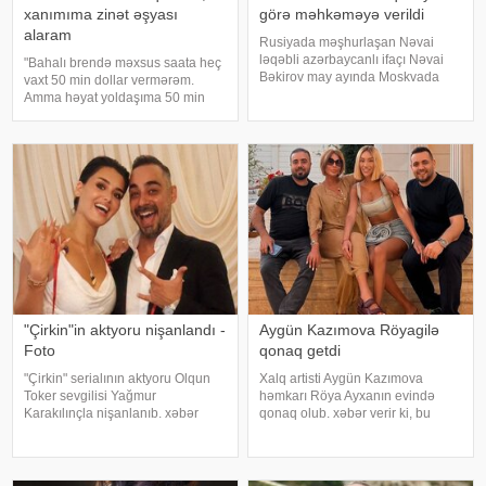
xanımıma zinət əşyası
görə məhkəməyə verildi
alaram
Rusiyada məşhurlaşan Nəvai
ləqəbli azərbaycanlı ifaçı Nəvai
"Bahalı brendə məxsus saata heç
Bəkirov may ayında Moskvada
vaxt 50 min dollar vermərəm.
baş vermiş yol-nəqliyyat
Amma həyat yoldaşıma 50 min
hadisəsindən sonra şəhər
dollara zinət əşyası almaq mənim
infrastrukturuna vurulan zərərə
üçün asandır". Axşam.az-a
görə məhkəməyə verilib. Bu
istinadən xəbər verir ki, bu sözləri
barədə TASS məlumat yayıb
Xalq artisti Emin Ağalaro
"Çirkin"in aktyoru nişanlandı -
Aygün Kazımova Röyagilə
Foto
qonaq getdi
"Çirkin" serialının aktyoru Olqun
Xalq artisti Aygün Kazımova
Toker sevgilisi Yağmur
həmkarı Röya Ayxanın evində
Karakılınçla nişanlanıb. xəbər
qonaq olub. xəbər verir ki, bu
verir ki, aktyor sevgilisini Bursada
barədə müğənni Kazım Can
yaşayan ailəsindən istəyib. Tokeri
instaqram hesabında paylaşım
bu özəl günündə həmkarları Diren
edib. Görüntülər qısa müddətdə
Polatoğulları və Mustaf
izləyicilərin marağına səbəb olub