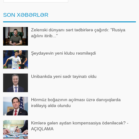
Gülşeni hədəf alan açıqlamalarını
davam etdirən Akyürek "Mən
SON XƏBƏRLƏR
Hadisən
Zelenski dünyanı sərt tədbirlərə çağırdı: "Rusiya
ağılını itirib..."
Şeydayevin yeni klubu rəsmiləşdi
Unibankda yeni sədr təyinatı oldu
Hörmüz boğazının açılması üzrə danışıqlarda
irəliləyiş əldə olundu
Kimlərə gələn aydan kompensasiya ödəniləcək? -
AÇIQLAMA