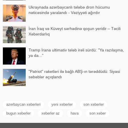
Ukraynada azərbaycanlı tələbə dron hücumu
nəticəsində yaralandı - Vəziyyəti ağırdır
İran İraq və Küveyt sərhədinə qoşun yeridir – Təcili
Xəbərdarlıq
Tramp İrana ultimativ tələb irəli sürdü: "Ya razılaşma,
ya da..."
"Patriot" raketləri ilə bağlı ABŞ-ın tərəddüdü: Siyasi
səbəblər açıqlandı
azerbaycan xeberleri
yeni xeberler
son xeberler
bugun xeberler
xeberler az
hava
son xeber