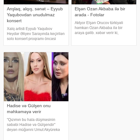
Anşlaq, alqış, sənət – Eyyub
Elşən Ozan Akbaba ilə bir
Yaqubovdan unudulmaz
arada - Fotolar
konsert
Aktyor Elşən Orucov türkiyəli
həmkarı Ozan Akbaba ilə bir
Xalq artisti Eyyub Yaqubov
araya gəlib. xəbər verir ki,
Heydər Əliyev Sarayında keçirilən
sənətçilər "Çırak 2" serialının
solo konsert proqramı öncəsi
çəkiliş meydançasında
media nümayəndələrinin
görüşüblər. Ekran işində rol alan
suallarını cavablandırıb,
Elşən layihənin birinci hissəsində
yaradıcılığı və konsertlə bağlı
d
fikirlərini bölüşüb. xəbər verir ki,
sənətkarın sözlərin
Hadise və Gülşen onu
məhkəməyə verir
"Qızımın bu hala düşməsinin
səbəbi Hadise və Gülşendir"
deyən müğənni Umut Akyürekə
Gülşen və Hadise məhkəmə
iddiası qaldırıblar. Hadise və