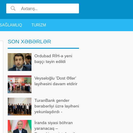
SAĞLAMLIQ
TURIZM
SON XƏBƏRLƏR
Ordubad RİH-ə yeni
başçı təyin edildi
Veysəloğlu 'Dost Əllər'
layihəsini davam etdirir
TuranBank gender
bərabərliyi üzrə layihəni
yekunlaşdırdı -
FOTOLAR
İranda siyasi böhran
yaranacaq –