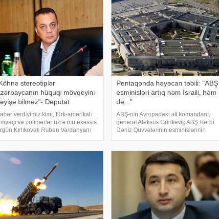
Köhnə stereotiplər
Pentaqonda həyəcan təbili: "ABŞ
zərbaycanın hüquqi mövqeyini
esminisləri artıq həm İsraili, həm
əyişə bilməz"- Deputat
də..."
əbər verdiyimiz kimi, türk-amerikalı
ABŞ-nin Avropadakı ali komandanı,
imyaçı və polimerlər üzrə mütəxəssis
general Aleksus Grinkeviç ABŞ Hərbi
rgün Kırlıkovalı Ruben Vardanyanı
Dəniz Qüvvələrinin esminislərinin
əstəkləməsi və mühazirə oxumaq
çatışmazlığı ilə bağlı Pentaqona
çün Bakıya gəlməkdən imtina etməsi
xəbərdarlıq ünvanlayıb.
lə əlaqədar amerikalı risk tədqiqatçısı
KONKRET.azxəbər verir ki, onun
sözlərinə görə, mövcud resursla