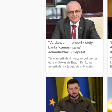
"Vardanyanın rəhbərlik etdiyi
"
bankı "camaşırxana"
A
adlandırıblar" - Deputat
d
Türk-amerikalı kimyaçı və polimerlər
X
üzrə mütəxəssis Ergün Kırlıkovalı
k
amerikalı risk tədqiqatçısı Nassim
E
Nikolas Talebə açıq məktub
d
ünvanlayaraq, onun Ruben
ü
Vardanyanı dəstəkləməsini və
i
Vardanyan həbsdə olduğu müddətdə
v
Bakıd