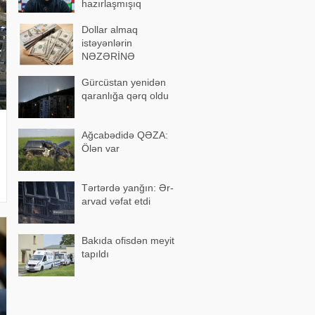
hazırlaşmışıq
Dollar almaq
istəyənlərin
NƏZƏRİNƏ
Gürcüstan yenidən
qaranlığa qərq oldu
Ağcabədidə QƏZA:
Ölən var
Tərtərdə yanğın: Ər-
arvad vəfat etdi
Bakıda ofisdən meyit
tapıldı