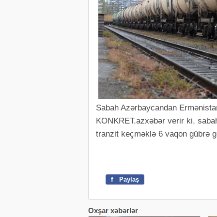
Sabah Azərbaycandan Ermənistana
KONKRET.azxəbər verir ki, saba
tranzit keçməklə 6 vaqon gübrə g
f
Paylaş
Oxşar xəbərlər