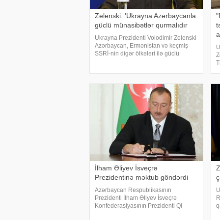
Zelenski: 'Ukrayna Azərbaycanla
"
güclü münasibətlər qurmalıdır
t
a
Ukrayna Prezidenti Volodimir Zelenski
Azərbaycan, Ermənistan və keçmiş
U
SSRİ-nin digər ölkələri ilə güclü
Z
münasibətlər qurmaq niyyətində
T
olduğunu bəyan edib. xəbər verir ki,
i
bu barədə o, "Telegram" kanalında
d
yazıb
g
b
İlham Əliyev İsveçrə
Z
Prezidentinə məktub göndərdi
ç
Azərbaycan Respublikasının
U
Prezidenti İlham Əliyev İsveçrə
R
Konfederasiyasının Prezidenti Qi
q
Parmölənə təbrik məktubu ünvanlayıb.
ş