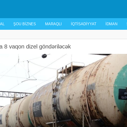
AL
ŞOU BIZNES
MARAQLI
İQTISADIYYAT
İDMAN
 8 vaqon dizel göndəriləcək