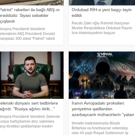
Patriot" raketləri ilə bağlı ABŞ-ın
Ordubad RİH-ə yeni başçı təyin
ərəddüdü: Siyasi səbəblər
edildi
çıqlandı
Rəcəb Zakir oğlu Rəhimli Naxçıvan
Muxtar Respublikası Ordubad Rayon
krayna Prezidenti Volodimir
İcra Hakimiyyətinin başçısı
elenskinin ABŞ Prezidenti Donald
vəzifəsindən azad edilib. xəbər verir
rampdan 300 ədəd "Patriot" raketi
ki, bununla bağlı Azərbaycan
stəməsi Vaşinqtonun Kiyevə hərbi
Prezidenti İlham Əliyev Sərəncam
əstəyi ilə bağlı müzakirələri yenidən
imzalayıb. Dövlət başçısını
ündəmə gətirib. Bununla belə, Ağ Ev
elenski dünyanı sərt tədbirlərə
İranın Avropadakı proksiləri:
ağırdı: "Rusiya ağılını itirib..."
yeniyetmə qatillərdən
azərbaycanlı mühacirlərin "yatan
krayna Prezidenti Volodimir Zelenski
hüceyrələri"nə qədər
usiya hərbçilərinin dinc sakinlərə
Əvvəlki materialımızda Böyük
arşı törətdiyi qəddarlıqları kəskin
Britaniya və Azərbaycan vətəndaşı
əkildə pisləyib və beynəlxalq
olan 44 yaşlı Rəşad Sultanovun işi