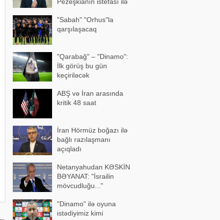
Pezeşkianın istefası ilə
bağlı mühüm açıqlama
"Sabah" "Orhus"la
qarşılaşacaq
"Qarabağ" – "Dinamo":
İlk görüş bu gün
keçiriləcək
ABŞ və İran arasında
kritik 48 saat
İran Hörmüz boğazı ilə
bağlı razılaşmanı
açıqladı
Netanyahudan KƏSKİN
BƏYANAT: "İsrailin
mövcudluğu..."
"Dinamo" ilə oyuna
istədiyimiz kimi