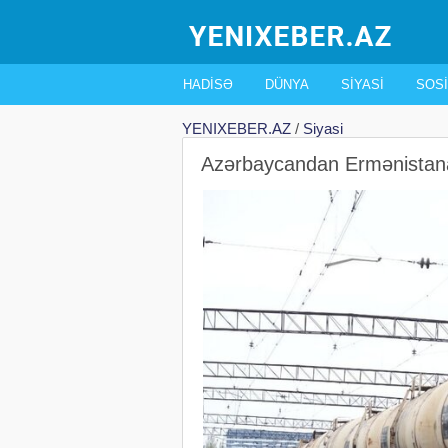
HADISƏ
DÜNYA
SIYASI
SOSI
YENIXEBER.AZ
/
Siyasi
Azərbaycandan Ermənistana