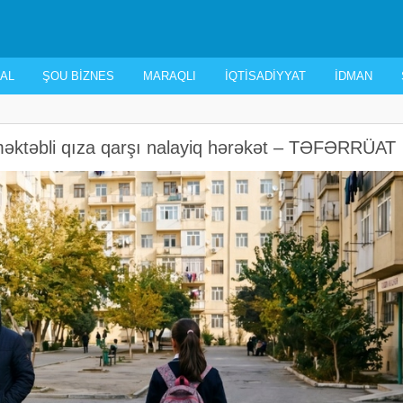
AL
ŞOU BIZNES
MARAQLI
İQTISADIYYAT
İDMAN
məktəbli qıza qarşı nalayiq hərəkət – TƏFƏRRÜAT