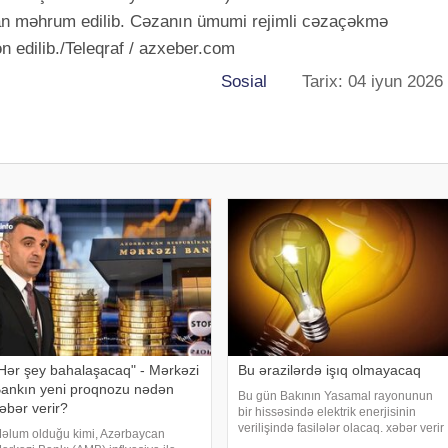
dan məhrum edilib. Cəzanın ümumi rejimli cəzaçəkmə
 edilib./Teleqraf / azxeber.com
Sosial
Tarix: 04 iyun 2026
Hər şey bahalaşacaq" - Mərkəzi
Bu ərazilərdə işıq olmayacaq
ankın yeni proqnozu nədən
Bu gün Bakının Yasamal rayonunun
əbər verir?
bir hissəsində elektrik enerjisinin
verilişində fasilələr olacaq. xəbər verir
əlum olduğu kimi, Azərbaycan
ki, bununla bağlı "Azərişıq" ASC