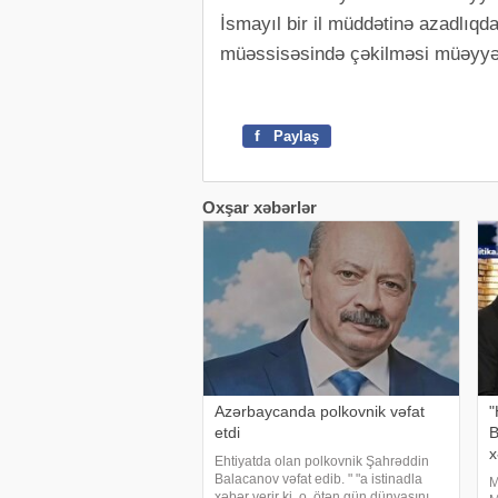
İsmayıl bir il müddətinə azadlıq
müəssisəsində çəkilməsi müəyyən
f
Paylaş
Oxşar xəbərlər
Azərbaycanda polkovnik vəfat
"
etdi
B
x
Ehtiyatda olan polkovnik Şahrəddin
Balacanov vəfat edib. " "a istinadla
M
xəbər verir ki, o, ötən gün dünyasını