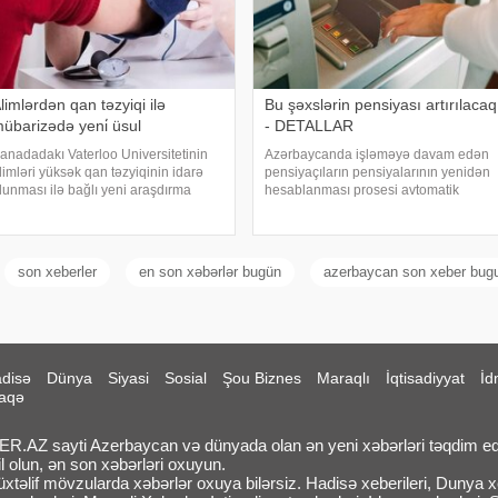
limlərdən qan təzyiqi ilə
Bu şəxslərin pensiyası artırılacaq
übarizədə yeni̇ üsul
- DETALLAR
anadadakı Vaterloo Universitetinin
Azərbaycanda işləməyə davam edən
limləri yüksək qan təzyiqinin idarə
pensiyaçıların pensiyalarının yenidən
lunması ilə bağlı yeni araşdırma
hesablanması prosesi avtomatik
parıblar. " "a istinadla xəbər verir ki,
qaydada davam edir. Əmək və
ədqiqatın nəticələrinə görə, yalnız
Əhalinin Sosial Müdafiəsi Nazirliyinin
uzun (natriumun) qəbulun
məlumatına görə, artıq 1300-dən çox
şəxsin pensiyas
son xeberler
en son xəbərlər bugün
azerbaycan son xeber bug
disə
Dünya
Siyasi
Sosial
Şou Biznes
Maraqlı
İqtisadiyyat
İd
aqə
.AZ sayti Azerbaycan və dünyada olan ən yeni xəbərləri təqdim ed
l olun, ən son xəbərləri oxuyun.
təlif mövzularda xəbərlər oxuya bilərsiz. Hadisə xeberileri, Dunya xeb