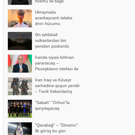
hökmü ilə bağlı
açıqlama
Ukraynada
azərbaycanlı tələbə
dron hücumu
nəticəsində yaralandı -
Ən təhlükəli
Vəziyyəti ağırdır
vulkanlardan biri
yenidən püskürdü
İranda siyasi böhran
yaranacaq –
Pezeşkianın istefası ilə
bağlı mühüm açıqlama
İran İraq və Küveyt
sərhədinə qoşun yeridir
– Təcili Xəbərdarlıq
"Sabah" "Orhus"la
qarşılaşacaq
"Qarabağ" – "Dinamo":
İlk görüş bu gün