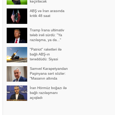
keçiriləcək
ABŞ və İran arasında
kritik 48 saat
Tramp İrana ultimativ
tələb irəli sürdü: "Ya
razılaşma, ya da..."
"Patriot" raketləri ilə
bağlı ABŞ-ın
tərəddüdü: Siyasi
səbəblər açıqlandı
Samvel Karapetyandan
Paşinyana sərt sözlər:
"Masanın altında
ayaqüstə gəzəndə..."
İran Hörmüz boğazı ilə
bağlı razılaşmanı
açıqladı