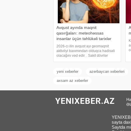
Avqust ayında maqnit
A
qasırğaları: meteohəssas
m
insanlar üçün təhlükəli tarixlər
K
a
2026-cı ilin avqust ayı geomaqnit
o
aktivliyi baxımından olduqca hadisəli
a
olacağını vəd edir. . Sakit dövrlər
t
müxtəlif intensivlikli maqnit qasırğaları
d
ilə əvəz olunacaq. . Avqust ayında
maqnit fırtınaları nə vaxt baş verəcək?
yeni xeberler
azerbaycan xeberleri
axsam az xeberler
Ha
Əl
YENIXEBER
sayta daxi
Saytda müx