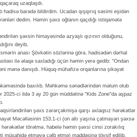
 qaçaraq uzaqlaşdı.
b hadisə barədə bildirdim. Ucadan qışqırıq səsimi eşidən
erənləri dedim. Həmin şəxs oğlanın qaçdığı istiqamətə
əndirilən şəxsin himayəsində azyaşlı qızının olduğunu,
dığını deyib.
smərin anası Şövkətin sözlərinə görə, hadisədən dərhal
asitəsi ilə əlaqə saxladığı üçün həmin yerə gedib: "Ondan
əni mənə danışdı. Hüquq-mühafizə orqanlarına şikayət
əhkəməsində baxılıb. Məhkəmə sənədlərindən məlum olub
abr 2025-ci ildə 3 ay 20 gün müddətinə "Kids Zone"da aşpaz
b.
əqsirləndirilən şəxs zərərçəkmişə qarşı əxlaqsız hərəkətlər
ayət Məcəlləsinin 153.1-ci (on altı yaşına çatmayan şəxsə
 hərəkətlər törətmə, habelə həmin şəxsi cinsi zorakılıq
əti müşahidə etməyə cəlb etmə) maddəsinə tövsif edilib.