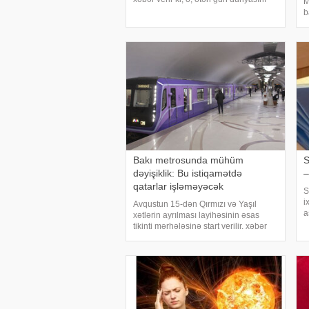
M
dəyişib. Şahrəddin Balacanov Qazax
b
rayonunda dəfn olunub. Qeyd edək ki,
k
Ş.Balacanov 1992-ci ildən Azərbayca
ə
i
2
Bakı metrosunda mühüm
S
dəyişiklik: Bu istiqamətdə
–
qatarlar işləməyəcək
S
i
Avqustun 15-dən Qırmızı və Yaşıl
a
xətlərin ayrılması layihəsinin əsas
m
tikinti mərhələsinə start verilir. xəbər
A
verir ki, bu barədə "Bakı Metropoliteni"
ü
QSC məlumat yayıb. . Bildirilib ki, 10-
A
11 aylıq tikinti müddətind