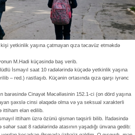
 kişi yetkinlik yaşına çatmayan qıza təcavüz etməkdə
ayonun M.Hadi küçəsində baş verib.
llüdlü İsmayıl saat 10 radələrində küçədə yetkinlik yaşına
ilib – red.) rastlaşıb. Küçənin ortasında qıza qarşı iyrənc
lın barəsində Cinayət Məcəlləsinin 152.1-ci (on dörd yaşına
ayan şəxslə cinsi əlaqədə olma və ya seksual xarakterli
 ittiham elan edilib.
ayıl ittiham üzrə özünü qismən təqsirli bilib. İfadəsində
-də səhər saat 8 radələrində atasının yaşadığı ünvana gedib:
ı yerdən keçərkən Əsmərlə üzbəüz gəldim. O qışqırdı, mən