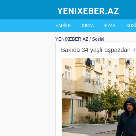
HADISƏ
DÜNYA
SIYASI
SOSI
YENIXEBER.AZ
/
Sosial
Bakıda 34 yaşlı aşpazdan 