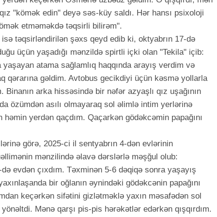
ız "kömək edin" deyə səs-küy saldı. Hər hansı psixoloji
mək etməməkdə təqsirli bilirəm".
ə isə təqsirləndirilən şəxs qeyd edib ki, oktyabrın 17-də
uğu üçün yaşadığı mənzildə spirtli içki olan "Tekila" içib:
da yaşayan atama sağlamlıq haqqında arayış verdim və
aq qərarına gəldim. Avtobus gecikdiyi üçün kəsmə yollarla
Binanın arka hissəsində bir nəfər azyaşlı qız uşağının
da özümdən asılı olmayaraq sol əlimlə intim yerlərinə
ün həmin yerdən qaçdım. Qaçarkən gödəkcəmin papağını
rinə görə, 2025-ci il sentyabrın 4-dən evlərinin
llimənin mənzilində əlavə dərslərlə məşğul olub:
0-də evdən çıxdım. Təxminən 5-6 dəqiqə sonra yaşayış
 yaxınlaşanda bir oğlanın əynindəki gödəkcənin papağını
mdan keçərkən sifətini gizlətməklə yaxın məsafədən sol
ə yönəltdi. Mənə qarşı pis-pis hərəkətlər edərkən qışqırdım.