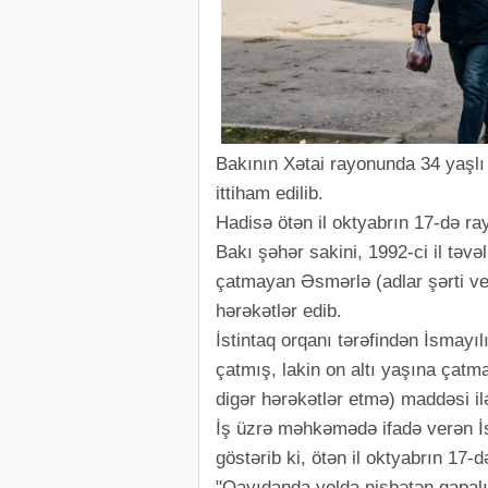
Bakının Xətai rayonunda 34 yaşlı
ittiham edilib.
Hadisə ötən il oktyabrın 17-də r
Bakı şəhər sakini, 1992-ci il təvə
çatmayan Əsmərlə (adlar şərti ver
hərəkətlər edib.
İstintaq orqanı tərəfindən İsmayı
çatmış, lakin on altı yaşına çatm
digər hərəkətlər etmə) maddəsi ilə
İş üzrə məhkəmədə ifadə verən İsm
göstərib ki, ötən il oktyabrın 17
"Qayıdanda yolda nisbətən qapal