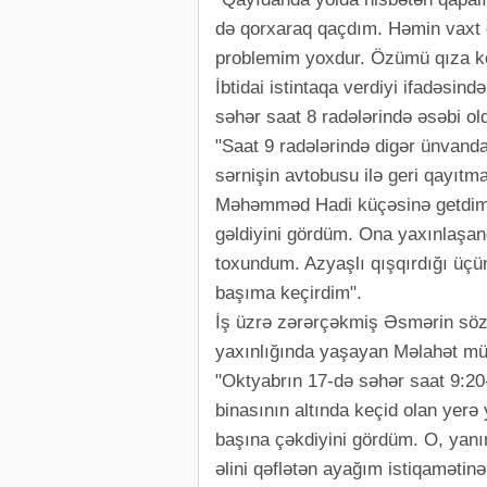
də qorxaraq qaçdım. Həmin vaxt q
problemim yoxdur. Özümü qıza kö
İbtidai istintaqa verdiyi ifadəsind
səhər saat 8 radələrində əsəbi old
"Saat 9 radələrində digər ünvan
sərnişin avtobusu ilə geri qayıtm
Məhəmməd Hadi küçəsinə getdim. 
gəldiyini gördüm. Ona yaxınlaşan
toxundum. Azyaşlı qışqırdığı üç
başıma keçirdim".
İş üzrə zərərçəkmiş Əsmərin sözlə
yaxınlığında yaşayan Məlahət müə
"Oktyabrın 17-də səhər saat 9:2
binasının altında keçid olan yerə
başına çəkdiyini gördüm. O, yanı
əlini qəflətən ayağım istiqamətin