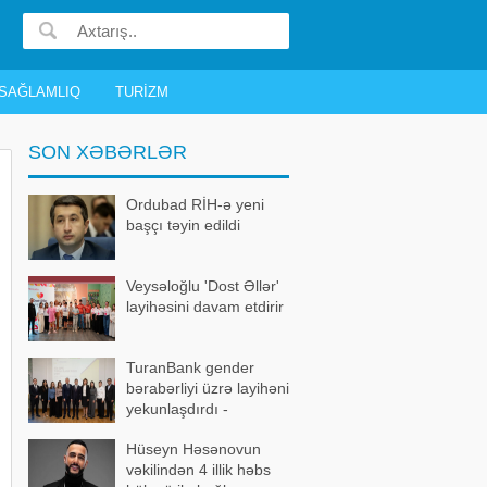
SAĞLAMLIQ
TURIZM
SON XƏBƏRLƏR
Ordubad RİH-ə yeni
başçı təyin edildi
Veysəloğlu 'Dost Əllər'
layihəsini davam etdirir
TuranBank gender
bərabərliyi üzrə layihəni
yekunlaşdırdı -
FOTOLAR
Hüseyn Həsənovun
vəkilindən 4 illik həbs