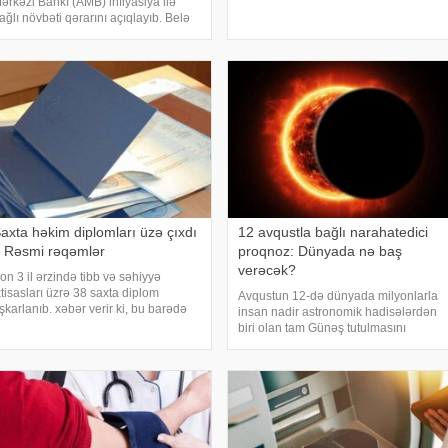
ərkəzi Bankı (AMB) inflyasiya ilə
məlumat yayıb. Bildirilib ki, elektrik
ağlı növbəti qərarını açıqlayıb. Belə
enerjisinin verilişində keyfiyyə
i, AMB-nin yeni proqnozlarına
sasən, Azərbaycanda illik
nflyasiyanın 2026-cı ildə 6,1 faiz,
027-ci ildə isə 5,8 fai
axta həkim diplomları üzə çıxdı
12 avqustla bağlı narahatedici
 Rəsmi rəqəmlər
proqnoz: Dünyada nə baş
verəcək?
on 3 il ərzində tibb və səhiyyə
xtisasları üzrə 38 saxta diplom
Avqustun 12-də dünyada milyonlarla
şkarlanıb. xəbər verir ki, bu barədə
insan nadir astronomik hadisələrdən
əlumat Təhsildə Keyfiyyət Təminatı
biri olan tam Günəş tutulmasını
gentliyi (TKTA) 2026-cı ilin II rübü
izləmək imkanı əldə edəcək. Belə
zrə elektron bülletenində əks olunub.
tutulmalar Yer kürəsində orta hesabla
gentliyi
hər 18 aydan bir baş versə də, onların
tam fazas