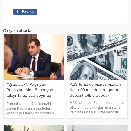
f
Paylaş
Oxşar xəbərlər
"Qraparak": Paşinyan
ABŞ turist və biznes vizaları
Papikyanı Alen Simonyanın
üçün 20 min dollara qədər
taleyi ilə üz-üzə qoymaq
depozit tətbiq edəcək
istəyib
ABŞ avqustun 3-dən etibarən bəzi
Ermənistanın müdafiə naziri
ölkələrin vətəndaşları üçün turist
Suren Papikyanın vəzifədən
və biznes vizaları üzrə depozit
kənarlaşdırılması məsələsinin
sistemi tətbiq edəcək.
gündəmə gəldiyi iddia olunur.
KONKRET.azxəbər verir ki, bu
xəbər verir ki, "Qraparak" qəzeti
barədə ABŞ Dövlət
hakimiyyət daxilindəki mənbələrə
Departamentinin avqustun 1-də