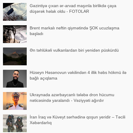
Gəzintiyə çıxan ər-arvad maşınla birlikdə çaya
düşərək həlak oldu - FOTOLAR
Brent markalı neftin qiymətində ŞOK ucuzlaşma
başladı
Ən təhlükəli vulkanlardan biri yenidən püskürdü
Hüseyn Həsənovun vəkilindən 4 illik həbs hökmü ilə
bağlı açıqlama
Ukraynada azərbaycanlı tələbə dron hücumu
nəticəsində yaralandı - Vəziyyəti ağırdır
İran İraq və Küveyt sərhədinə qoşun yeridir – Təcili
Xəbərdarlıq