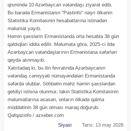
qismində 10 Azərbaycan vətəndaşı ziyarət edib.
Bu barədə Ermənistanın "Pastinfo" nəşri ölkənin
Statistika Komitəsinin hesabatlarına istinadən
məlumat yayıb.
Həmin şəxslərin Ermənistanda orta hesabla 38 gün
qaldıqları iddia edilir. Məlumata görə, 2025-ci ildə
Azərbaycan vətəndaşlarının Ermənistana səfərləri
qeydə alınmayıb.
Xatırladaq ki, bu ilin fevralında Azərbaycanın
vətəndaş cəmiyyəti nümayəndələri Ermənistanda
səfərdə olublar. Söhbətin məhz həmin şəxslərdən
getdiyi istisna olunmur, lakin Statistika Komitəsinin
məlumatlarına əsasən, onların ölkədə qalma
müddətinin 38 gün olması maraq doğurub.
Qafqazinfo / azxeber.com
Siyasi
Tarix: 13 may 2026