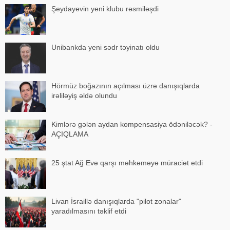
Şeydayevin yeni klubu rəsmiləşdi
Unibankda yeni sədr təyinatı oldu
Hörmüz boğazının açılması üzrə danışıqlarda
irəliləyiş əldə olundu
Kimlərə gələn aydan kompensasiya ödəniləcək? -
AÇIQLAMA
25 ştat Ağ Evə qarşı məhkəməyə müraciət etdi
Livan İsraillə danışıqlarda "pilot zonalar"
yaradılmasını təklif etdi