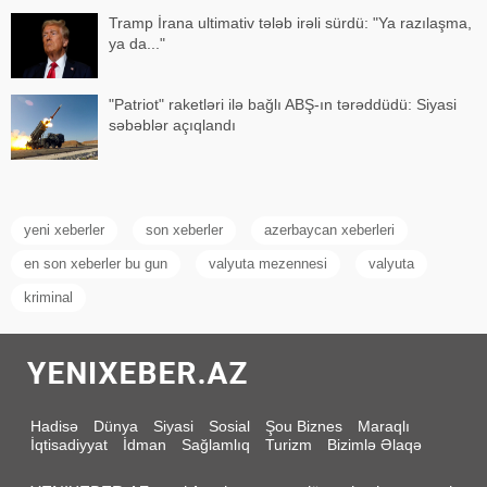
Tramp İrana ultimativ tələb irəli sürdü: "Ya razılaşma,
ya da..."
"Patriot" raketləri ilə bağlı ABŞ-ın tərəddüdü: Siyasi
səbəblər açıqlandı
yeni xeberler
son xeberler
azerbaycan xeberleri
en son xeberler bu gun
valyuta mezennesi
valyuta
kriminal
Hadisə
Dünya
Siyasi
Sosial
Şou Biznes
Maraqlı
İqtisadiyyat
İdman
Sağlamlıq
Turizm
Bizimlə Əlaqə