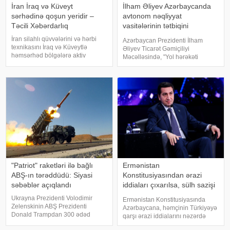
İran İraq və Küveyt
İlham Əliyev Azərbaycanda
sərhədinə qoşun yeridir –
avtonom nəqliyyat
Təcili Xəbərdarlıq
vasitələrinin tətbiqini
təsdiqlədi
İran silahlı qüvvələrini və hərbi
Azərbaycan Prezidenti İlham
texnikasını İraq və Küveytlə
Əliyev Ticarət Gəmiçiliyi
həmsərhəd bölgələrə aktiv
Məcəlləsində, "Yol hərəkəti
şəkildə köçürməyə başlayıb. Bu
haqqında", "Nəqliyyat haqqında",
barədə məlumatı proyranlı sosial
"Dövlət rüsumu haqqında", "Mülki
media kanalları və teleqram
dövriyyənin müəyyən
səhifələri yayıb. xəbər verir ki,
iştirakçılarına mənsu
yayıla
"Patriot" raketləri ilə bağlı
Ermənistan
ABŞ-ın tərəddüdü: Siyasi
Konstitusiyasından ərazi
səbəblər açıqlandı
iddiaları çıxarılsa, sülh sazişi
üçün problem qalmır
Ukrayna Prezidenti Volodimir
Ermənistan Konstitusiyasında
Zelenskinin ABŞ Prezidenti
Azərbaycana, həmçinin Türkiyəyə
Donald Trampdan 300 ədəd
qarşı ərazi iddialarını nəzərdə
"Patriot" raketi istəməsi
tutan maddə çıxarılmalıdır. Bunu