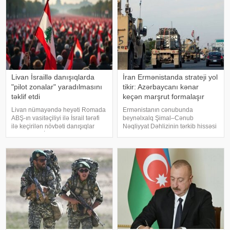
istinadən yazır ki, Baş nazi
yenilənmiş bildirişind
Livan İsraillə danışıqlarda
İran Ermənistanda strateji yol
"pilot zonalar" yaradılmasını
tikir: Azərbaycanı kənar
təklif etdi
keçən marşrut formalaşır
Livan nümayəndə heyəti Romada
Ermənistanın cənubunda
ABŞ-ın vasitəçiliyi ilə İsrail tərəfi
beynəlxalq Şimal–Cənub
ilə keçirilən növbəti danışıqlar
Nəqliyyat Dəhlizinin tərkib hissəsi
raundunda İsrail qüvvələrinin
olan Aqarak–Qacaran avtomobil
çıxarılacağı yeni "pilot zonalar"ın
yolunun 32 kilometrlik hissəsinin
yaradılmasını müzakirəyə təklif
tikintisi davam edir.
edib. Bu barəd
KONKRET.azbakupost-a
istinadən xəbər verir ki, bu barəd