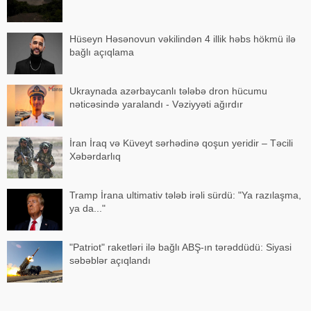
Hüseyn Həsənovun vəkilindən 4 illik həbs hökmü ilə
bağlı açıqlama
Ukraynada azərbaycanlı tələbə dron hücumu
nəticəsində yaralandı - Vəziyyəti ağırdır
İran İraq və Küveyt sərhədinə qoşun yeridir – Təcili
Xəbərdarlıq
Tramp İrana ultimativ tələb irəli sürdü: "Ya razılaşma,
ya da..."
"Patriot" raketləri ilə bağlı ABŞ-ın tərəddüdü: Siyasi
səbəblər açıqlandı