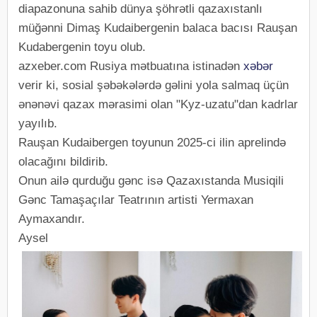
diapazonuna sahib dünya şöhrətli qazaxıstanlı
müğənni Dimaş Kudaibergenin balaca bacısı Rauşan
Kudabergenin toyu olub.
azxeber.com Rusiya mətbuatına istinadən
xəbər
verir ki, sosial şəbəkələrdə gəlini yola salmaq üçün
ənənəvi qazax mərasimi olan "Kyz-uzatu"dan kadrlar
yayılıb.
Rauşan Kudaibergen toyunun 2025-ci ilin aprelində
olacağını bildirib.
Onun ailə qurduğu gənc isə Qazaxıstanda Musiqili
Gənc Tamaşaçılar Teatrının artisti Yermaxan
Aymaxandır.
Aysel