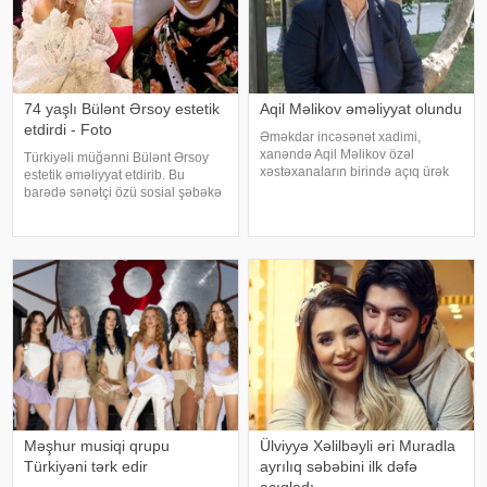
74 yaşlı Bülənt Ərsoy estetik
Aqil Məlikov əməliyyat olundu
etdirdi - Foto
Əməkdar incəsənət xadimi,
xanəndə Aqil Məlikov özəl
Türkiyəli müğənni Bülənt Ərsoy
xəstəxanaların birində açıq ürək
estetik əməliyyat etdirib. Bu
əməliyyatı keçirib. xəbər verir ki,
barədə sənətçi özü sosial şəbəkə
bu barədə "Teleqraf"a xanəndənin
hesabında məlumat verib. 74 yaşlı
oğlu Hüseyn Məlikov məlumat
ifaçı əməliyyatdan sonra
verib. Onun sözlərinə görə, atasını
paylaşdığı fotoya bunları qeyd
edib:. "Hörmətli izləyicilərim
Məşhur musiqi qrupu
Ülviyyə Xəlilbəyli əri Muradla
Türkiyəni tərk edir
ayrılıq səbəbini ilk dəfə
açıqladı