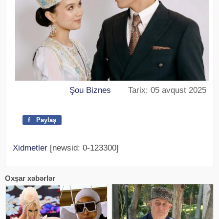
Şou Biznes
Tarix: 05 avqust 2025
f
Paylaş
Xidmetler
[newsid: 0-123300]
Oxşar xəbərlər