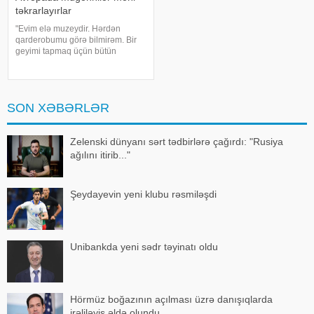
təkrarlayırlar
"Evim elə muzeydir. Hərdən
qarderobumu görə bilmirəm. Bir
geyimi tapmaq üçün bütün
qutuları, qarderobu boşaltmalı
oluram. Evim aksessuarlarla da
doludur". axşam.az-a istinadən
bildirir ki, bu sözləri Əməkdar artis
SON XƏBƏRLƏR
Zelenski dünyanı sərt tədbirlərə çağırdı: "Rusiya
ağılını itirib..."
Şeydayevin yeni klubu rəsmiləşdi
Unibankda yeni sədr təyinatı oldu
Hörmüz boğazının açılması üzrə danışıqlarda
irəliləyiş əldə olundu