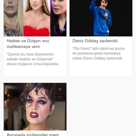
Hadise və Gülşen onu
Dəniz Göktaş saxlanıldı
məhkəməyə verir
"Ölü Dəniz" adlı stand-up şousu
ilə gündəmə gələn komediya
"Qızımın bu hala düşməsinin
ustası Dəniz Göktaş saxlanılıb.
səbəbi Hadise və Gülşendir"
xəbər verir ki, Türkiyəli komediya
deyən müğənni Umut Akyürekə
ustası Dəniz Göktaş xarici ölkəyə
Gülşen və Hadise məhkəmə
səfərdən İstanbula qayıdarkən
iddiası qaldırıblar. Hadise və
hava limanında paspor
Gülşeni hədəf alan açıqlamalarını
davam etdirən Akyürek "Mən
Hadisən
Avropada müğənnilər məni