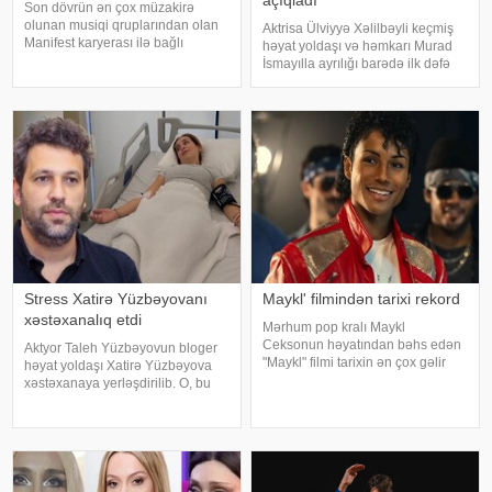
Son dövrün ən çox müzakirə
olunan musiqi qruplarından olan
Aktrisa Ülviyyə Xəlilbəyli keçmiş
Manifest karyerası ilə bağlı
həyat yoldaşı və həmkarı Murad
mühüm qərar qəbul edib. xarici
İsmayılla ayrılığı barədə ilk dəfə
mətbuata istinadən xəbər verir ki,
ətraflı açıqlama verib. Aktrisa bu
qrupun qurucusu və meneceri
barədə Nail Naiboğlunun
Tolqa Akış üzvlərin sentyabr
"YouTube" kanalında yayımlanan
ayında İstanbuldak
müsahibəsində danışıb
Stress Xatirə Yüzbəyovanı
Maykl' filmindən tarixi rekord
xəstəxanalıq etdi
Mərhum pop kralı Maykl
Ceksonun həyatından bəhs edən
Aktyor Taleh Yüzbəyovun bloger
"Maykl" filmi tarixin ən çox gəlir
həyat yoldaşı Xatirə Yüzbəyova
gətirən bioqrafik filmi olub. xarici
xəstəxanaya yerləşdirilib. O, bu
mətbuata istinadən xəbər verir ki,
barədə sosial media hesabında
aprelin sonunda nümayişə çıxan
paylaşım edib. "Son zamanlar
ekran əsəri dünya üzr
stressə bağlı olaraq nə düzgün
qidalandım, nə düzgün yatdım.
Gördü