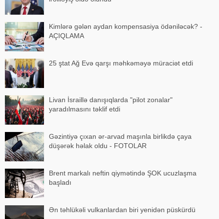
Kimlərə gələn aydan kompensasiya ödəniləcək? -
AÇIQLAMA
25 ştat Ağ Evə qarşı məhkəməyə müraciət etdi
Livan İsraillə danışıqlarda "pilot zonalar"
yaradılmasını təklif etdi
Gəzintiyə çıxan ər-arvad maşınla birlikdə çaya
düşərək həlak oldu - FOTOLAR
Brent markalı neftin qiymətində ŞOK ucuzlaşma
başladı
Ən təhlükəli vulkanlardan biri yenidən püskürdü