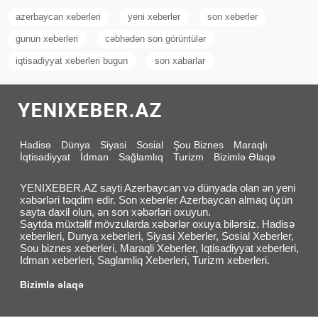
azerbaycan xeberleri
yeni xeberler
son xeberler
gunun xeberleri
cəbhədən son görüntülər
iqtisadiyyat xeberleri bugun
son xabarlar
Hadisə
Dünya
Siyasi
Sosial
Şou Biznes
Maraqlı
İqtisadiyyat
İdman
Sağlamlıq
Turizm
Bizimlə Əlaqə
YENIXEBER.AZ sayti Azerbaycan və dünyada olan ən yeni
xəbərləri təqdim edir. Son xeberler Azerbaycan almaq üçün
sayta daxil olun, ən son xəbərləri oxuyun.
Saytda müxtəlif mövzularda xəbərlər oxuya bilərsiz. Hadisə
xeberileri, Dunya xeberleri, Siyasi Xeberler, Sosial Xeberler,
Sou biznes xeberleri, Maraqli Xeberler, Iqtisadiyyat xeberleri,
Idman xeberleri, Saglamliq Xeberleri, Turizm xeberleri.
Bizimlə əlaqə