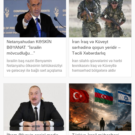
məsələləri şöbəsini
Netanyahudan KƏSKİN
İran İraq və Küveyt
BƏYANAT: "İsrailin
sərhədinə qoşun yeridir –
mövcudluğu..."
Təcili Xəbərdarlıq
İsrailin baş naziri Benyamin
İran silahlı qüvvələrini və hərbi
Netanyahu ölkəsinin təhlükəsizliyi
texnikasını İraq və Küveytlə
və gələcəyi ilə bağlı sərt açıqlama
həmsərhəd bölgələrə aktiv
ilə çıxış edib. KONKRET.azxəbər
şəkildə köçürməyə başlayıb. Bu
verir ki, baş nazir İsrailin
barədə məlumatı proyranlı sosial
suverenliyinin heç bir halda
media kanalları və teleqram
güzəştə gedilməyəcək əsas prinsi
səhifələri yayıb. xəbər verir ki,
yayıla
İlham Əliyevin sosial media
Türkiyə-İsrail müharibəsi