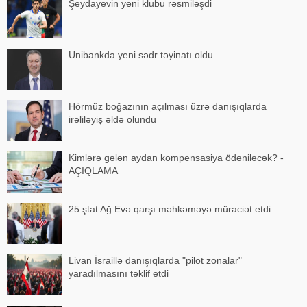
Şeydayevin yeni klubu rəsmiləşdi
Unibankda yeni sədr təyinatı oldu
Hörmüz boğazının açılması üzrə danışıqlarda
irəliləyiş əldə olundu
Kimlərə gələn aydan kompensasiya ödəniləcək? -
AÇIQLAMA
25 ştat Ağ Evə qarşı məhkəməyə müraciət etdi
Livan İsraillə danışıqlarda "pilot zonalar"
yaradılmasını təklif etdi