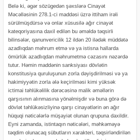
Belə ki, əgər sözügedən şəxslərə Cinayət
Məcəlləsinin 278.1-ci maddəsi üzrə ittiham irəli
sürülmüşdürsə və onlar xüsusilə ağır cinayət
kateqoriyasına daxil edilən bu əməldə təqsirli
bilinsələr, qanunvericilik 12 ildən 20 ilədək müddətə
azadlıqdan məhrum etmə və ya istisna hallarda
ömürlük azadlıqdan məhrumetmə cəzasını nəzərdə
tutur. Həmin maddənin sanksiyası dövlətin
konstitusiya quruluşunun zorla dəyişdirilməsi və ya
hakimiyyətin zorla ələ keçirilməsi kimi yüksək
ictimai təhlükəlilik dərəcəsinə malik əməllərin
qarşısının alınmasına yönəlmişdir və buna görə də
dövlət təhlükəsizliyinə qarşı cinayətlərin ən ağır
hüquqi nəticələrlə müşayiət olunan qrupuna daxildir.
Eyni zamanda, istintaqın nəticələri, məhkəməyə
təqdim olunacaq sübutların xarakteri, təqsirləndirilən