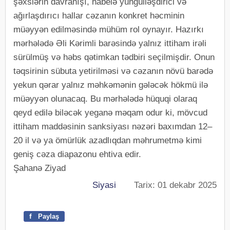
şəxslərin davranışı, habelə yüngülləşdirici və
ağırlaşdırıcı hallar cəzanın konkret həcminin
müəyyən edilməsində mühüm rol oynayır. Hazırkı
mərhələdə Əli Kərimli barəsində yalnız ittiham irəli
sürülmüş və həbs qətimkan tədbiri seçilmişdir. Onun
təqsirinin sübuta yetirilməsi və cəzanın növü barədə
yekun qərar yalnız məhkəmənin gələcək hökmü ilə
müəyyən olunacaq. Bu mərhələdə hüquqi olaraq
qeyd edilə biləcək yeganə məqam odur ki, mövcud
ittiham maddəsinin sanksiyası nəzəri baxımdan 12–
20 il və ya ömürlük azadlıqdan məhrumetmə kimi
geniş cəza diapazonu ehtiva edir.
Şahanə Ziyad
Siyasi
Tarix: 01 dekabr 2025
f
Paylaş