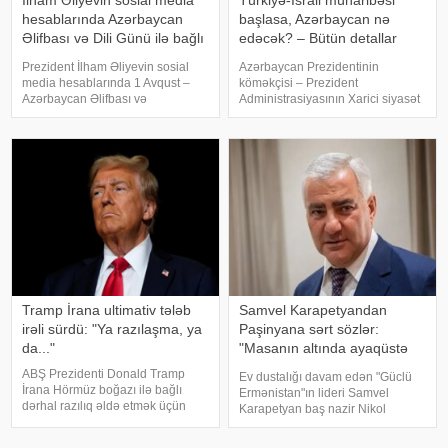
hesablarında Azərbaycan
başlasa, Azərbaycan nə
Əlifbası və Dili Günü ilə bağlı
edəcək? – Bütün detallar
paylaşım
bəlli oldu
Prezident İlham Əliyevin sosial
Azərbaycan Prezidentinin
media hesablarında 1 Avqust –
köməkçisi – Prezident
Azərbaycan Əlifbası və
Administrasiyasının Xarici siyasət
Azərbaycan Dili Günü ilə bağlı
məsələləri şöbəsinin müdiri
paylaşım edilib. xəbər verir ki,
Hikmət Hacıyevin "Haber Global"a
paylaşımda deyilir:. "Bu gün 50
verdiyi açıqlama son illərdə
milyondan çox insan üçün
Türkiyə cəmiyyətinin müəyyən
Azərbayca
kəsimlərind
Tramp İrana ultimativ tələb
Samvel Karapetyandan
irəli sürdü: "Ya razılaşma, ya
Paşinyana sərt sözlər:
da..."
"Masanın altında ayaqüstə
gəzəndə..."
ABŞ Prezidenti Donald Tramp
Ev dustalığı davam edən "Güclü
İrana Hörmüz boğazı ilə bağlı
Ermənistan"ın lideri Samvel
dərhal razılıq əldə etmək üçün
Karapetyan baş nazir Nikol
sərt ultimativ tələb irəli sürüb.
Paşinyanın onu xeyriyyəçiliklə
"Bloomberg" agentliyinin
məşğul olmaq imkanından