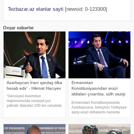
Tezbazar.az elanlar sayti
[newsid: 0-123300]
Oxşar xəbərlər
Azərbaycan İranı qardaş ölkə
Ermənistan
hesab edir' - Hikmət Hacıyev
Konstitusiyasından ərazi
iddiaları çıxarılsa, sülh sazişi
"Geosiyasi baxımdan
üçün problem qalmır
regionumuzda vəziyyət çox
Ermənistan Konstitusiyasında
çətindir. Bakıdan 200 km cənubda
Azərbaycana, həmçinin Türkiyəyə
İran, ABŞ və İsrail arasında
qarşı ərazi iddialarını nəzərdə
müharibə gedir. 200 km şimalda
tutan maddə çıxarılmalıdır. Bunu
isə Rusiya-Ukrayna müharibəsi
Azərbaycan Prezidentinin
davam edir". APA-ya istinadən
köməkçisi – Prezident
xəbər veri
Administrasiyasının Xarici siyasət