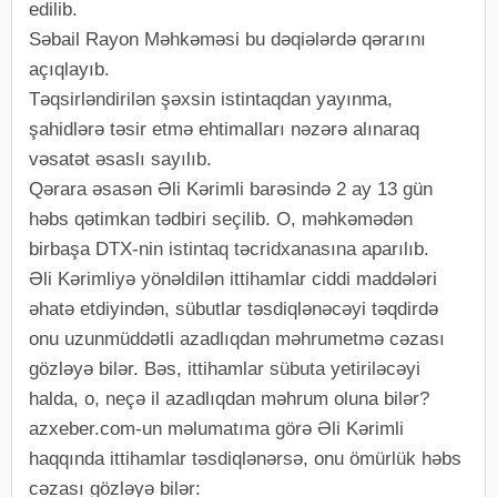
edilib.
Səbail Rayon Məhkəməsi bu dəqiələrdə qərarını
açıqlayıb.
Təqsirləndirilən şəxsin istintaqdan yayınma,
şahidlərə təsir etmə ehtimalları nəzərə alınaraq
vəsatət əsaslı sayılıb.
Qərara əsasən Əli Kərimli barəsində 2 ay 13 gün
həbs qətimkan tədbiri seçilib. O, məhkəmədən
birbaşa DTX-nin istintaq təcridxanasına aparılıb.
Əli Kərimliyə yönəldilən ittihamlar ciddi maddələri
əhatə etdiyindən, sübutlar təsdiqlənəcəyi təqdirdə
onu uzunmüddətli azadlıqdan məhrumetmə cəzası
gözləyə bilər. Bəs, ittihamlar sübuta yetiriləcəyi
halda, o, neçə il azadlıqdan məhrum oluna bilər?
azxeber.com-un məlumatıma görə Əli Kərimli
haqqında ittihamlar təsdiqlənərsə, onu ömürlük həbs
cəzası gözləyə bilər: