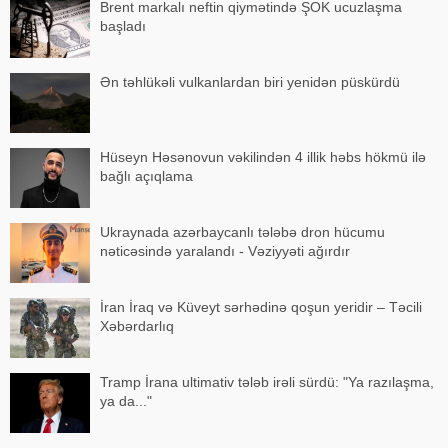
Brent markalı neftin qiymətində ŞOK ucuzlaşma
başladı
Ən təhlükəli vulkanlardan biri yenidən püskürdü
Hüseyn Həsənovun vəkilindən 4 illik həbs hökmü ilə
bağlı açıqlama
Ukraynada azərbaycanlı tələbə dron hücumu
nəticəsində yaralandı - Vəziyyəti ağırdır
İran İraq və Küveyt sərhədinə qoşun yeridir – Təcili
Xəbərdarlıq
Tramp İrana ultimativ tələb irəli sürdü: "Ya razılaşma,
ya da..."