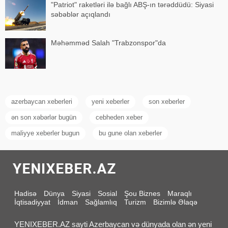
"Patriot" raketləri ilə bağlı ABŞ-ın tərəddüdü: Siyasi
səbəblər açıqlandı
Məhəmməd Salah "Trabzonspor"da
azerbaycan xeberleri
yeni xeberler
son xeberler
ən son xəbərlər bugün
cebheden xeber
maliyye xeberler bugun
bu gune olan xeberler
Hadisə
Dünya
Siyasi
Sosial
Şou Biznes
Maraqlı
İqtisadiyyat
İdman
Sağlamlıq
Turizm
Bizimlə Əlaqə
YENIXEBER.AZ sayti Azerbaycan və dünyada olan ən yeni