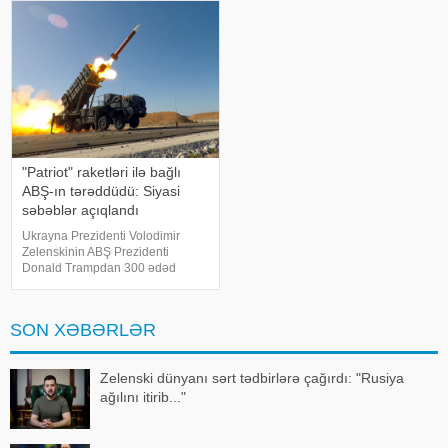
məlumatına görə, Vaşinqton
məhrum edəcəyi ilə bağlı
Tehran qarşısında açıq şərt
xəbərdarlığına münasibət bildirib.
qoyub: y
Ermənista
"Patriot" raketləri ilə bağlı
ABŞ-ın tərəddüdü: Siyasi
səbəblər açıqlandı
Ukrayna Prezidenti Volodimir
Zelenskinin ABŞ Prezidenti
Donald Trampdan 300 ədəd
"Patriot" raketi istəməsi
Vaşinqtonun Kiyevə hərbi dəstəyi
ilə bağlı müzakirələri yenidən
SON XƏBƏRLƏR
gündəmə gətirib. Bununla belə,
Ağ Ev b
Zelenski dünyanı sərt tədbirlərə çağırdı: "Rusiya
ağılını itirib..."