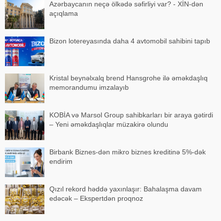
Azərbaycanın neçə ölkədə səfirliyi var? - XİN-dən
açıqlama
Bizon lotereyasında daha 4 avtomobil sahibini tapıb
Kristal beynəlxalq brend Hansgrohe ilə əməkdaşlıq
memorandumu imzalayıb
KOBİA və Marsol Group sahibkarları bir araya gətirdi
– Yeni əməkdaşlıqlar müzakirə olundu
Birbank Biznes-dən mikro biznes kreditinə 5%-dək
endirim
Qızıl rekord həddə yaxınlaşır: Bahalaşma davam
edəcək – Ekspertdən proqnoz