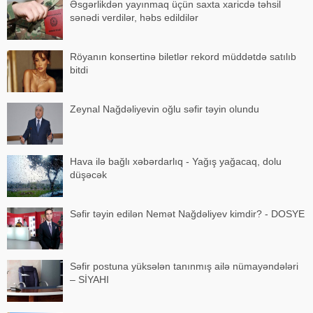
Əsgərlikdən yayınmaq üçün saxta xaricdə təhsil
sənədi verdilər, həbs edildilər
Röyanın konsertinə biletlər rekord müddətdə satılıb
bitdi
Zeynal Nağdəliyevin oğlu səfir təyin olundu
Hava ilə bağlı xəbərdarlıq - Yağış yağacaq, dolu
düşəcək
Səfir təyin edilən Nemət Nağdəliyev kimdir? - DOSYE
Səfir postuna yüksələn tanınmış ailə nümayəndələri
– SİYAHI