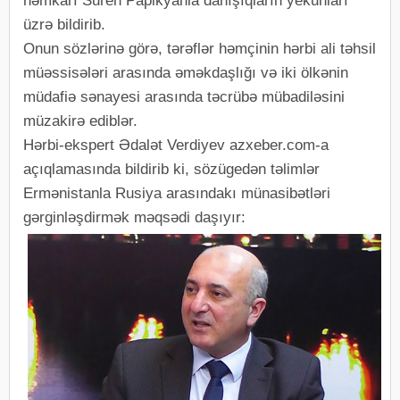
həmkarı Suren Papikyanla danışıqların yekunları
üzrə bildirib.
Onun sözlərinə görə, tərəflər həmçinin hərbi ali təhsil
müəssisələri arasında əməkdaşlığı və iki ölkənin
müdafiə sənayesi arasında təcrübə mübadiləsini
müzakirə ediblər.
Hərbi-ekspert Ədalət Verdiyev azxeber.com-a
açıqlamasında bildirib ki, sözügedən təlimlər
Ermənistanla Rusiya arasındakı münasibətləri
gərginləşdirmək məqsədi daşıyır: