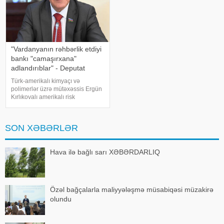
"Vardanyanın rəhbərlik etdiyi
bankı "camaşırxana"
adlandırıblar" - Deputat
Türk-amerikalı kimyaçı və
polimerlər üzrə mütəxəssis Ergün
Kırlıkovalı amerikalı risk
tədqiqatçısı Nassim Nikolas
Talebə açıq məktub
ünvanlayaraq, onun Ruben
SON XƏBƏRLƏR
Vardanyanı dəstəkləməsini və
Vardanyan həbsdə olduğu
müddətdə Bakıd
Hava ilə bağlı sarı XƏBƏRDARLIQ
Özəl bağçalarla maliyyələşmə müsabiqəsi müzakirə
olundu