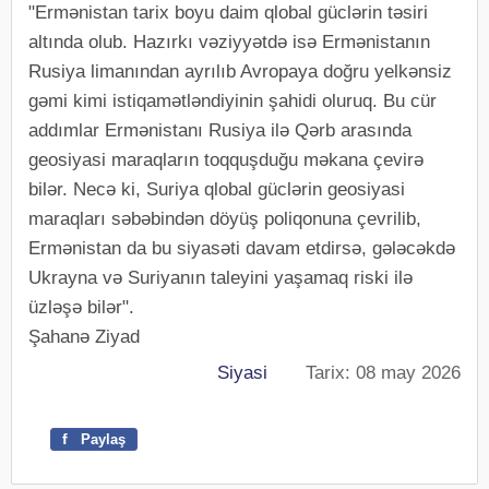
"Ermənistan tarix boyu daim qlobal güclərin təsiri
altında olub. Hazırkı vəziyyətdə isə Ermənistanın
Rusiya limanından ayrılıb Avropaya doğru yelkənsiz
gəmi kimi istiqamətləndiyinin şahidi oluruq. Bu cür
addımlar Ermənistanı Rusiya ilə Qərb arasında
geosiyasi maraqların toqquşduğu məkana çevirə
bilər. Necə ki, Suriya qlobal güclərin geosiyasi
maraqları səbəbindən döyüş poliqonuna çevrilib,
Ermənistan da bu siyasəti davam etdirsə, gələcəkdə
Ukrayna və Suriyanın taleyini yaşamaq riski ilə
üzləşə bilər".
Şahanə Ziyad
Siyasi
Tarix: 08 may 2026
f
Paylaş