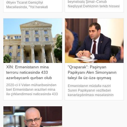
beynəlxalq Şimal–Cənub
Əliyev Ticarət Gəmiçiliyi
Nəqliyyat Dəhlizinin tərkib hissəsi
Məcəlləsində, "Yol hərəkəti
olan Aqarak–Qacaran avtomobil
haqqında", "Nəqliyyat haqqında",
yolunun 32 kilometrlik hissəsinin
"Dövlət rüsumu haqqında", "Mülki
tikintisi davam edir.
dövriyyənin müəyyən
KONKRET.azbakupost-a
iştirakçılarına mənsu
istinadən xəbər verir ki, bu barəd
XİN: Ermənistanın mina
"Qraparak": Paşinyan
terroru nəticəsində 433
Papikyanı Alen Simonyanın
azərbaycanlı qurban olub
taleyi ilə üz-üzə qoymaq
istəyib
2020-ci il Vətən müharibəsindən
Ermənistanın müdafiə naziri
bəri Ermənistanın əraziləri mina
Suren Papikyanın vəzifədən
ilə çirkləndirməsi nəticəsində 433
kənarlaşdırılması məsələsinin
nəfər mina qurbanı olub. xəbər
gündəmə gəldiyi iddia olunur.
verir ki, bu barədə Xarici İşlər
xəbər verir ki, "Qraparak" qəzeti
Nazirliyinin "X" səhifəsində
hakimiyyət daxilindəki mənbələrə
bildirilib. Son hadisəd
istinadən yazır ki, Baş nazi