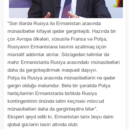
"Son illərdə Rusiya ilə Ermənistan arasında
münasibətlər kifayət qədər gərginləşib. Hazırda bir
çox Avropa ölkələri, xüsusilə Fransa və Polşa,
Rusiyanın Ermənistana təsirini azaltmaq üçün
müxtəlif addımlar atırlar. Sözügedən təlimlər də
məhz Ermənistanla Rusiya arasındakı münasibətləri
daha da gərginləşdirmək məqsədi daşıyır.
Polşa ilə Rusiya arasında münasibətlərin nə qədər
gərgin olduğu məlumdur. Belə bir şəraitdə Polşa
hərbçilərinin Ermənistanla birlikdə Rusiya
kontingentinin önündə təlim keçməsi mövcud
münasibətləri daha da gərginləşdirə bilər".
Ekspert qeyd edib ki, Ermənistan tarix boyu daim
qlobal güclərin təsiri altında olub: