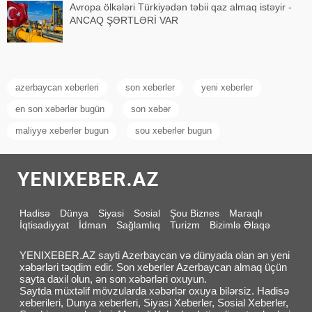
Avropa ölkələri Türkiyədən təbii qaz almaq istəyir -
ANCAQ ŞƏRTLƏRİ VAR
azerbaycan xeberleri
son xeberler
yeni xeberler
en son xəbərlər bugün
son xəbər
maliyye xeberler bugun
sou xeberler bugun
Hadisə
Dünya
Siyasi
Sosial
Şou Biznes
Maraqlı
İqtisadiyyat
İdman
Sağlamlıq
Turizm
Bizimlə Əlaqə
YENIXEBER.AZ sayti Azerbaycan və dünyada olan ən yeni
xəbərləri təqdim edir. Son xeberler Azerbaycan almaq üçün
sayta daxil olun, ən son xəbərləri oxuyun.
Saytda müxtəlif mövzularda xəbərlər oxuya bilərsiz. Hadisə
xeberileri, Dunya xeberleri, Siyasi Xeberler, Sosial Xeberler,