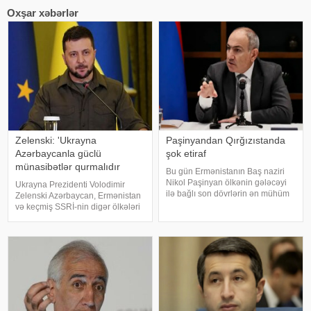
Oxşar xəbərlər
Zelenski: 'Ukrayna
Paşinyandan Qırğızıstanda
Azərbaycanla güclü
şok etiraf
münasibətlər qurmalıdır
Bu gün Ermənistanın Baş naziri
Nikol Paşinyan ölkənin gələcəyi
Ukrayna Prezidenti Volodimir
ilə bağlı son dövrlərin ən mühüm
Zelenski Azərbaycan, Ermənistan
bəyanatlarından birini verib.
və keçmiş SSRİ-nin digər ölkələri
Qırğızıstanda keçirilən Avrasiya
ilə güclü münasibətlər qurmaq
Hökumətlərarası Şurasının
niyyətində olduğunu bəyan edib.
iclasında çıxış edən Baş nazir
xəbər verir ki, bu barədə o,
birbaş
"Telegram" kanalında yazıb