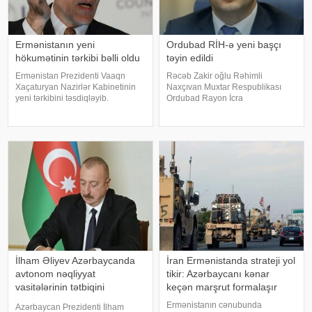
Ermənistanın yeni
Ordubad RİH-ə yeni başçı
hökumətinin tərkibi bəlli oldu
təyin edildi
Ermənistan Prezidenti Vaaqn
Rəcəb Zakir oğlu Rəhimli
Xaçaturyan Nazirlər Kabinetinin
Naxçıvan Muxtar Respublikası
yeni tərkibini təsdiqləyib.
Ordubad Rayon İcra
KONKRET.azxəbər verir ki,
Hakimiyyətinin başçısı
Xaçatryan bununla bağlı fərman
vəzifəsindən azad edilib. xəbər
imzalayıb. Fərmana əsasən:.
verir ki, bununla bağlı Azərbaycan
Mqer Qriqoryan – Baş nazirin
Prezidenti İlham Əliyev Sərəncam
müavini. Tiqran Xaçatrya
imzalayıb. Dövlət başçısını
İlham Əliyev Azərbaycanda
İran Ermənistanda strateji yol
avtonom nəqliyyat
tikir: Azərbaycanı kənar
vasitələrinin tətbiqini
keçən marşrut formalaşır
təsdiqlədi
Ermənistanın cənubunda
Azərbaycan Prezidenti İlham