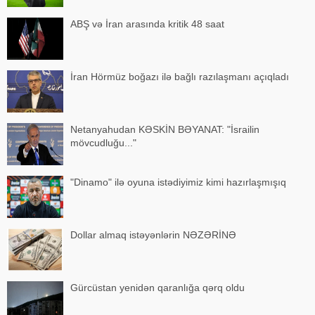
ABŞ və İran arasında kritik 48 saat
İran Hörmüz boğazı ilə bağlı razılaşmanı açıqladı
Netanyahudan KƏSKİN BƏYANAT: "İsrailin
mövcudluğu..."
"Dinamo" ilə oyuna istədiyimiz kimi hazırlaşmışıq
Dollar almaq istəyənlərin NƏZƏRİNƏ
Gürcüstan yenidən qaranlığa qərq oldu