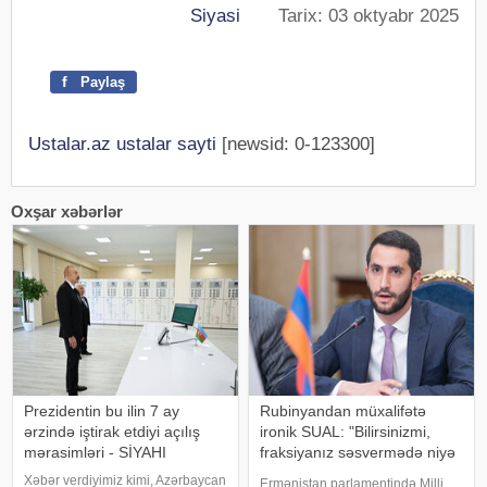
Siyasi
Tarix: 03 oktyabr 2025
f
Paylaş
Ustalar.az ustalar sayti
[newsid: 0-123300]
Oxşar xəbərlər
Prezidentin bu ilin 7 ay
Rubinyandan müxalifətə
ərzində iştirak etdiyi açılış
ironik SUAL: "Bilirsinizmi,
mərasimləri - SİYAHI
fraksiyanız səsvermədə niyə
iştirak etməyəcək?"
Xəbər verdiyimiz kimi, Azərbaycan
Ermənistan parlamentində Milli