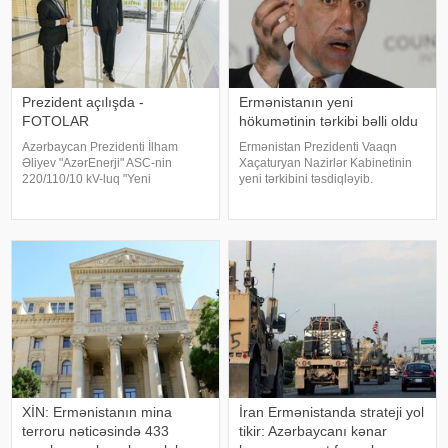
Prezident açılışda -
Ermənistanın yeni
FOTOLAR
hökumətinin tərkibi bəlli oldu
Azərbaycan Prezidenti İlham
Ermənistan Prezidenti Vaaqn
Əliyev "AzərEnerji" ASC-nin
Xaçaturyan Nazirlər Kabinetinin
220/110/10 kV-luq "Yeni
yeni tərkibini təsdiqləyib.
Səngəçal" yarımstansiyasının
KONKRET.azxəbər verir ki,
açılışında iştirak edib. xəbər verir
Xaçatryan bununla bağlı fərman
ki, "AzərEnerji" ASC-nin İdarə
imzalayıb. Fərmana əsasən:.
Heyətinin sədr
Mqer Qriqoryan – Baş nazirin
müavini. Tiqran Xaçatrya
XİN: Ermənistanın mina
İran Ermənistanda strateji yol
terroru nəticəsində 433
tikir: Azərbaycanı kənar