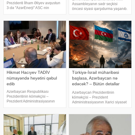
Prezidenti İlham Əliyev avqustun
Assambleyanın sədr seçkisi
3-də "AzərEnerji" ASC-nin
öncəsi siyasi qarşıdurma yaşanıb.
220/110/10 kV-luq "Yeni
KONKRET.azxəbər verir ki,
Səngəçal" yarımstansiyasının
"Ermənistan" fraksiyası parlament
açılışında iştirak edib. Dövlət
sədrinin seçilməsi ilə bağlı
başçısı cari ilin ötə
keçiriləcək qapalı səsverməd
Hikmət Hacıyev TADİV
Türkiyə-İsrail müharibəsi
nümayəndə heyətini qəbul
başlasa, Azərbaycan nə
edib
edəcək? – Bütün detallar
bəlli oldu
Azərbaycan Respublikası
Azərbaycan Prezidentinin
Prezidentinin köməkçisi –
köməkçisi – Prezident
Prezident Administrasiyasının
Administrasiyasının Xarici siyasət
Xarici siyasət məsələləri
məsələləri şöbəsinin müdiri
şöbəsinin müdiri Hikmət Hacıyev
Hikmət Hacıyevin "Haber Global"a
Türkiyə–Azərbaycan Dostluq,
verdiyi açıqlama son illərdə
Əməkdaşlıq və Həmrəylik
Türkiyə cəmiyyətinin müəyyən
Vəqfinin (TADİV) və
kəsimlərind
Mədəniyyətləraras