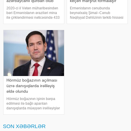
azərbaycanlı qurban olub
keçən marşrut formalaşır
2020-ci il Vətən müharibəsindən
Ermənistanın cənubunda
bəri Ermənistanın əraziləri mina
beynəlxalq Şimal–Cənub
ilə çirkləndirməsi nəticəsində 433
Nəqliyyat Dəhlizinin tərkib hissəsi
nəfər mina qurbanı olub. xəbər
olan Aqarak–Qacaran avtomobil
verir ki, bu barədə Xarici İşlər
yolunun 32 kilometrlik hissəsinin
Nazirliyinin "X" səhifəsində
tikintisi davam edir.
bildirilib. Son hadisəd
KONKRET.azbakupost-a
istinadən xəbər verir ki, bu barəd
Hörmüz boğazının açılması
üzrə danışıqlarda irəliləyiş
əldə olundu
Hörmüz boğazının işinin bərpa
edilməsi ilə bağlı aparılan
danışıqlarda müəyyən irəliləyişlər
əldə olunub, lakin hələ ki yekun
razılaşma imzalanmayıb. Bu
barədə ABŞ dövlət katibi Marko
SON XƏBƏRLƏR
Rubio açıqlama verib. xəbər verir