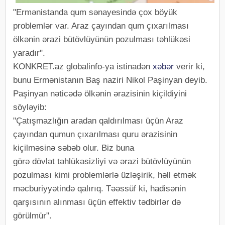
"Ermənistanda qum sənayesində çox böyük
problemlər var. Araz çayından qum çıxarılması
ölkənin ərazi bütövlüyünün pozulması təhlükəsi
yaradır".
KONKRET.az globalinfo-ya istinadən
xəbər
verir ki,
bunu Ermənistanın Baş naziri Nikol Paşinyan deyib.
Paşinyan nəticədə ölkənin ərazisinin kiçildiyini
söyləyib:
"Çatışmazlığın aradan qaldırılması üçün Araz
çayından qumun çıxarılması quru ərazisinin
kiçilməsinə səbəb olur. Biz buna
görə dövlət təhlükəsizliyi və ərazi bütövlüyünün
pozulması kimi problemlərlə üzləşirik, həll etmək
məcburiyyətində qalırıq. Təəssüf ki, hadisənin
qarşısının alınması üçün effektiv tədbirlər də
görülmür".