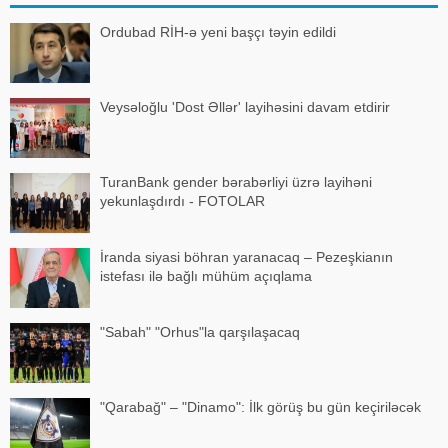
ki
Ordubad RİH-ə yeni başçı təyin edildi
Veysəloğlu 'Dost Əllər' layihəsini davam etdirir
TuranBank gender bərabərliyi üzrə layihəni
yekunlaşdırdı - FOTOLAR
İranda siyasi böhran yaranacaq – Pezeşkianın
istefası ilə bağlı mühüm açıqlama
"Sabah" "Orhus"la qarşılaşacaq
"Qarabağ" – "Dinamo": İlk görüş bu gün keçiriləcək