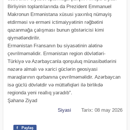
Birliyinin toplantılarında da Prezident Emmanuel
Makronun Ermənistana xüsusi yaxınlıq nümayiş
etdirməsi və erməni ictimaiyyətinin rəğbətini
qazanmağa çalışması bunun göstəricisi kimi
qiymətləndirilir.
Ermənistan Fransanın bu siyasətinin alətinə
çevrilməməlidir. Ermənistan region dövlətləri-
Türkiyə və Azərbaycanla qonşuluq münasibətlərini
nəzərə almalı və xarici güclərin geosiyasi
maraqlarının qurbanına çevrilməməlidir. Azərbaycan
isə güclü dövlətdir və müttəfiqləri ilə birlikdə
regionda yeni reallıq yaradıb".
Şahanə Ziyad
Siyasi
Tarix: 08 may 2026
f
Paylaş