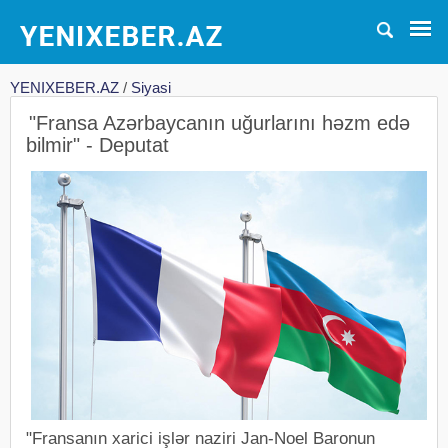
YENIXEBER.AZ
/
Siyasi
"Fransa Azərbaycanın uğurlarını həzm edə
bilmir" - Deputat
"Fransanın xarici işlər naziri Jan-Noel Baronun