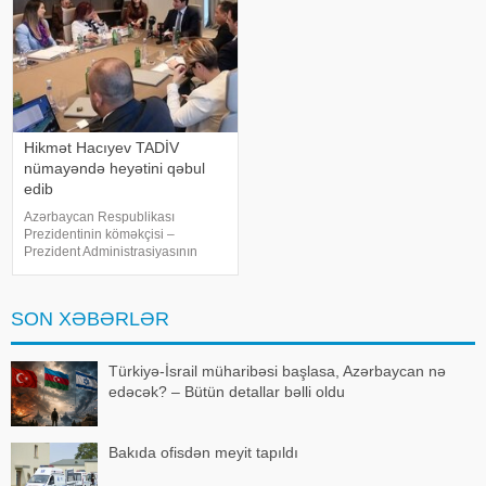
Ermənista
Hikmət Hacıyev TADİV
nümayəndə heyətini qəbul
edib
Azərbaycan Respublikası
Prezidentinin köməkçisi –
Prezident Administrasiyasının
Xarici siyasət məsələləri
şöbəsinin müdiri Hikmət Hacıyev
Türkiyə–Azərbaycan Dostluq,
SON XƏBƏRLƏR
Əməkdaşlıq və Həmrəylik
Vəqfinin (TADİV) və
Mədəniyyətləraras
Türkiyə-İsrail müharibəsi başlasa, Azərbaycan nə
edəcək? – Bütün detallar bəlli oldu
Bakıda ofisdən meyit tapıldı