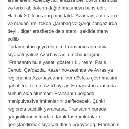
ermənilərin Azərbaycan ərazisindən qovulmasından
və tarixi abidələrin dağıdılmasından bəhs edir.
Halbuk 30 ildən artıq müddətdə Azərbaycanın tarixi
və mədəni irsi təkcə Qarabağ və Şərqi Zəngəzurda
deyil, digər ərazilərdə də sistemli şəkildə məhv
edilib".
Parlamentari qeyd edib ki, Fransanın aqressiv
siyasəti yalnız Azərbaycanla məhdudlaşmır:
"Fransanın bu siyasəti göstərir ki, rəsmi Paris
Cənubi Qafqazda, Xəzər hövzəsində və Avrasiya
regionunda Azərbaycanın lider dövlətə çevrilməsini
qəbul edə bilmir. Azərbaycan-Ermənistan arasında
sülhün əldə olunması Fransanın bölgədə
manipulyasiya imkanlarını zəiflədəcək. Çünki
regionda sabitlik yaranarsa, Fransanın burada
gərginlikdən istifadə edərək təsir imkanlarını
genişləndirmək siyasəti iflasa uğrayacaq. Fransanın