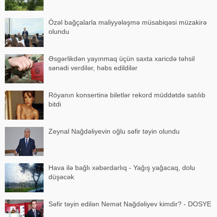
Özəl bağçalarla maliyyələşmə müsabiqəsi müzakirə
olundu
Əsgərlikdən yayınmaq üçün saxta xaricdə təhsil
sənədi verdilər, həbs edildilər
Röyanın konsertinə biletlər rekord müddətdə satılıb
bitdi
Zeynal Nağdəliyevin oğlu səfir təyin olundu
Hava ilə bağlı xəbərdarlıq - Yağış yağacaq, dolu
düşəcək
Səfir təyin edilən Nemət Nağdəliyev kimdir? - DOSYE