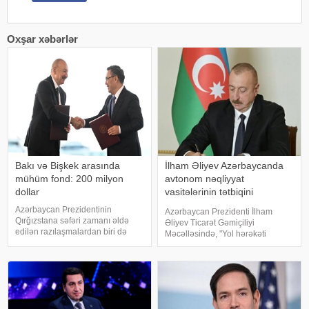
Oxşar xəbərlər
Bakı və Bişkek arasında
İlham Əliyev Azərbaycanda
mühüm fond: 200 milyon
avtonom nəqliyyat
dollar
vasitələrinin tətbiqini
təsdiqlədi
Azərbaycan Prezidentinin
Azərbaycan Prezidenti İlham
Qırğızstana səfəri zamanı əldə
Əliyev Ticarət Gəmiçiliyi
edilən razılaşmalardan biri də
Məcəlləsində, "Yol hərəkəti
Azərbaycan və Qırğızıstan Birgə
haqqında", "Nəqliyyat haqqında",
İnvestisiya Fondunun maliyyə
"Dövlət rüsumu haqqında", "Mülki
imkanlarını ikiqat artıraraq 200
dövriyyənin müəyyən
milyon dollara çatdırmaq barədə
iştirakçılarına mənsu
idi. Azərbayca