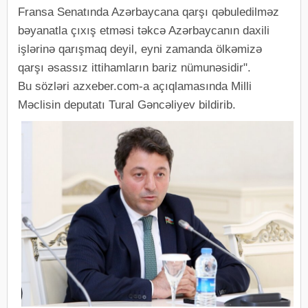
Fransa Senatında Azərbaycana qarşı qəbuledilməz
bəyanatla çıxış etməsi təkcə Azərbaycanın daxili
işlərinə qarışmaq deyil, eyni zamanda ölkəmizə
qarşı əsassız ittihamların bariz nümunəsidir".
Bu sözləri azxeber.com-a açıqlamasında Milli
Məclisin deputatı Tural Gəncəliyev bildirib.