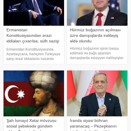
Ermənistan
Hörmüz boğazının açılması
Konstitusiyasından ərazi
üzrə danışıqlarda irəliləyiş
iddiaları çıxarılsa, sülh sazişi
əldə olundu
üçün problem qalmır
Hörmüz boğazının işinin bərpa
Ermənistan Konstitusiyasında
edilməsi ilə bağlı aparılan
Azərbaycana, həmçinin Türkiyəyə
danışıqlarda müəyyən irəliləyişlər
qarşı ərazi iddialarını nəzərdə
əldə olunub, lakin hələ ki yekun
tutan maddə çıxarılmalıdır. Bunu
razılaşma imzalanmayıb. Bu
Azərbaycan Prezidentinin
barədə ABŞ dövlət katibi Marko
köməkçisi – Prezident
Rubio açıqlama verib. xəbər verir
Administrasiyasının Xarici siyasət
ki
məsələləri şöbəsini
Şah İsmayıl Xətai mövzusu
İranda siyasi böhran
sosial şəbəkədə gündəm
yaranacaq – Pezeşkianın