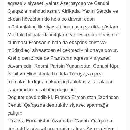
aqressiv siyasəti yalnız Azərbaycan və Cənubi
Qafqazla məhdudlaşmır. Afrikada, Yaxın Şərqdə və
okean hövzələrində hələ də davam edən
müstəmləkəçilik siyasəti bunu açıq şəkildə göstərir.
Müxtəlif bölgələrdə xalqların və resursların istismar
olunması Fransanın hələ də ekspansionist və
müdaxiləçi siyasətdən əl çəkmədiyini ortaya qoyur.
Aralıq dənizində də Fransanın aqressiv siyasəti
davam edir. Rəsmi Parisin Yunanıstan, Cənubi Kipr,
İsrail və Hindistanla birlikdə Türkiyəyə qarşı
formalaşdırdığı əməkdaşlıq təhlükəsizlik balansı
baxımından narahatlıq doğurur".
Deputat qeyd edib ki, Fransa Ermənistan üzərindən
Cənubi Qafqazda destruktiv siyasət aparmağa
çalışır:
"Fransa Ermənistan üzərindən Cənubi Qafqazda
destruktiv siyasət aparmağa çalışır. Avropa Siyasi