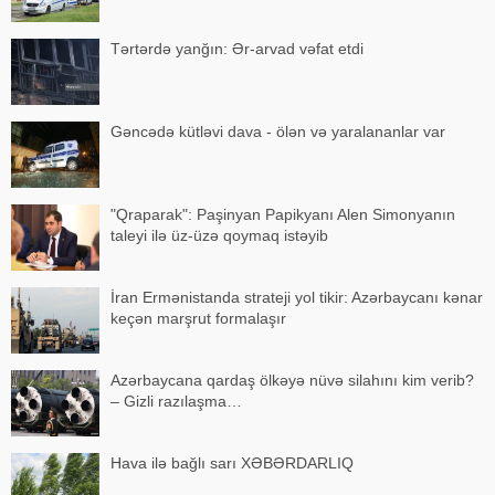
Tərtərdə yanğın: Ər-arvad vəfat etdi
Gəncədə kütləvi dava - ölən və yaralananlar var
"Qraparak": Paşinyan Papikyanı Alen Simonyanın
taleyi ilə üz-üzə qoymaq istəyib
İran Ermənistanda strateji yol tikir: Azərbaycanı kənar
keçən marşrut formalaşır
Azərbaycana qardaş ölkəyə nüvə silahını kim verib?
– Gizli razılaşma…
Hava ilə bağlı sarı XƏBƏRDARLIQ