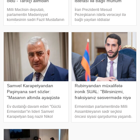
oldu - Tarixçi alimdən
istefası ilə bağlı mühüm
açıqlama
açıqlama
Milli Məclisin deputatı,
İran Prezidenti Məsud
parlamentin Mədəniyyət
Pezeşkianın istefa verəcəyi ilə
komitəsinin sədri Fazil Mustafanın
bağlı yayılan iddialar
Şah İsmayıl Xətai ilə bağlı
müzakirələrə səbəb olub. Bəs
səsləndirdiyi fikirlər yenidən
belə bir ssenari nə dərəcədə
ictimai müzakirələrə səbəb olub. .
realdır və bu, ölkədə siyasi
Deputat Şah İsmayılın adını
böhrana yol aça bilərmi?. Mövzu
daşıyan ordeni
ilə bağlı -a danışan siyas
Samvel Karapetyandan
Rubinyandan müxalifətə
Paşinyana sərt sözlər:
ironik SUAL: "Bilirsinizmi,
"Masanın altında ayaqüstə
fraksiyanız səsvermədə niyə
gəzəndə..."
iştirak etməyəcək?"
Ev dustalığı davam edən "Güclü
Ermənistan parlamentində Milli
Ermənistan"ın lideri Samvel
Assambleyanın sədr seçkisi
Karapetyan baş nazir Nikol
öncəsi siyasi qarşıdurma yaşanıb.
Paşinyanın onu xeyriyyəçiliklə
KONKRET.azxəbər verir ki,
məşğul olmaq imkanından
"Ermənistan" fraksiyası parlament
məhrum edəcəyi ilə bağlı
sədrinin seçilməsi ilə bağlı
xəbərdarlığına münasibət bildirib.
keçiriləcək qapalı səsverməd