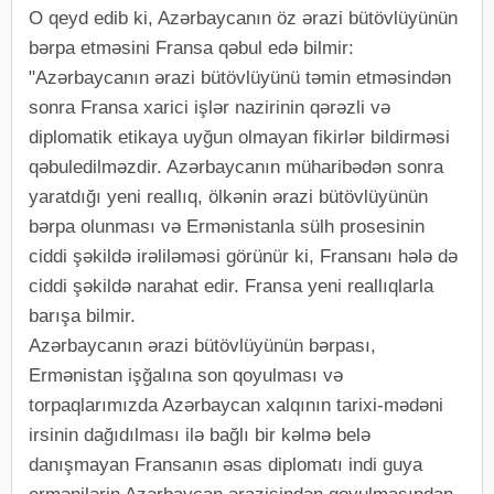
O qeyd edib ki, Azərbaycanın öz ərazi bütövlüyünün
bərpa etməsini Fransa qəbul edə bilmir:
"Azərbaycanın ərazi bütövlüyünü təmin etməsindən
sonra Fransa xarici işlər nazirinin qərəzli və
diplomatik etikaya uyğun olmayan fikirlər bildirməsi
qəbuledilməzdir. Azərbaycanın müharibədən sonra
yaratdığı yeni reallıq, ölkənin ərazi bütövlüyünün
bərpa olunması və Ermənistanla sülh prosesinin
ciddi şəkildə irəliləməsi görünür ki, Fransanı hələ də
ciddi şəkildə narahat edir. Fransa yeni reallıqlarla
barışa bilmir.
Azərbaycanın ərazi bütövlüyünün bərpası,
Ermənistan işğalına son qoyulması və
torpaqlarımızda Azərbaycan xalqının tarixi-mədəni
irsinin dağıdılması ilə bağlı bir kəlmə belə
danışmayan Fransanın əsas diplomatı indi guya