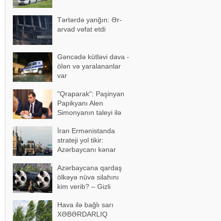
Tərtərdə yanğın: Ər-
arvad vəfat etdi
Gəncədə kütləvi dava -
ölən və yaralananlar
var
"Qraparak": Paşinyan
Papikyanı Alen
Simonyanın taleyi ilə
üz-üzə qoymaq istəyib
İran Ermənistanda
strateji yol tikir:
Azərbaycanı kənar
keçən marşrut
Azərbaycana qardaş
formalaşır
ölkəyə nüvə silahını
kim verib? – Gizli
razılaşma…
Hava ilə bağlı sarı
XƏBƏRDARLIQ