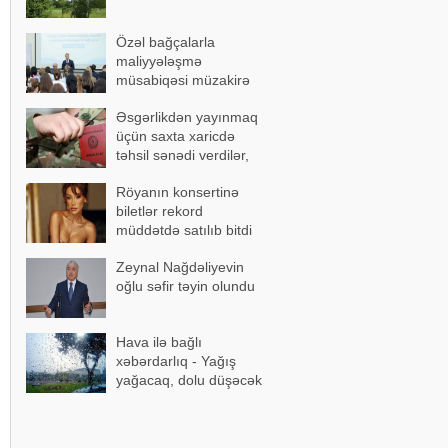
Özəl bağçalarla
maliyyələşmə
müsabiqəsi müzakirə
olundu
Əsgərlikdən yayınmaq
üçün saxta xaricdə
təhsil sənədi verdilər,
həbs edildilər
Röyanın konsertinə
biletlər rekord
müddətdə satılıb bitdi
Zeynal Nağdəliyevin
oğlu səfir təyin olundu
Hava ilə bağlı
xəbərdarlıq - Yağış
yağacaq, dolu düşəcək