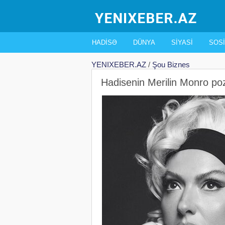
HADISƏ
DÜNYA
SIYASI
SOSI
YENIXEBER.AZ
/
Şou Biznes
Hadisenin Merilin Monro p