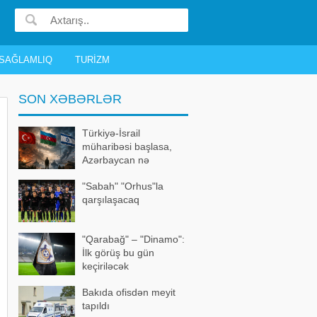
SAĞLAMLIQ
TURIZM
SON XƏBƏRLƏR
Türkiyə-İsrail
müharibəsi başlasa,
Azərbaycan nə
edəcək? – Bütün
"Sabah" "Orhus"la
detallar bəlli oldu
qarşılaşacaq
"Qarabağ" – "Dinamo":
İlk görüş bu gün
keçiriləcək
Bakıda ofisdən meyit
tapıldı