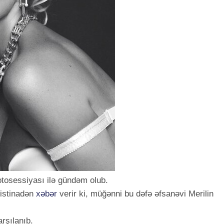
otosessiyası ilə gündəm olub.
istinadən
xəbər
verir ki, müğənni bu dəfə əfsanəvi Merilin
rşılanıb.