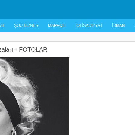
AL
ŞOU BIZNES
MARAQLI
İQTISADIYYAT
İDMAN
ozaları - FOTOLAR