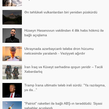
Ən təhlükəli vulkanlardan biri yenidən püskürdü
Hüseyn Həsənovun vəkilindən 4 illik həbs hökmü ilə
bağlı açıqlama
Ukraynada azərbaycanlı tələbə dron hücumu
nəticəsində yaralandı - Vəziyyəti ağırdır
İran İraq və Küveyt sərhədinə qoşun yeridir – Təcili
Xəbərdarlıq
Tramp İrana ultimativ tələb irəli sürdü: "Ya razılaşma,
ya da..."
"Patriot" raketləri ilə bağlı ABŞ-ın tərəddüdü: Siyasi
səbəblər açıqlandı