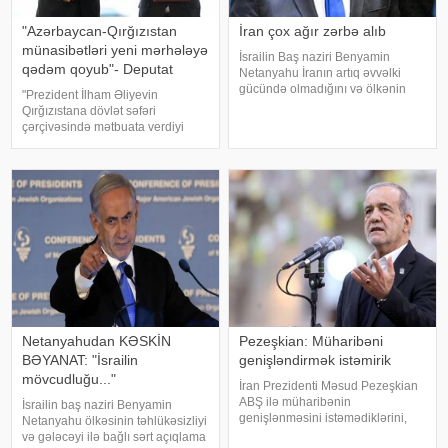
"Azərbaycan-Qırğızıstan
İran çox ağır zərbə alıb
münasibətləri yeni mərhələyə
İsrailin Baş naziri Benyamin
qədəm qoyub"- Deputat
Netanyahu İranın artıq əvvəlki
gücündə olmadığını və ölkənin
"Prezident İlham Əliyevin
ağır zərbə aldığını bildirib. xəbər
Qırğızıstana dövlət səfəri
verir ki, Netanyahu bu barədə
çərçivəsində mətbuata verdiyi
"CBS News"a müsahibəsində
bəyanat iki ölkə arasında
danışıb. "İran artıq əvvəlk
münasibətlərin yeni, daha dərin
mərhələyə qədəm qoyduğunu
nümayiş etdirdi". Bu fikirləri Milli
Məclisi
Netanyahudan KƏSKİN
Pezeşkian: Müharibəni
BƏYANAT: "İsrailin
genişləndirmək istəmirik
mövcudluğu..."
İran Prezidenti Məsud Pezeşkian
ABŞ ilə müharibənin
İsrailin baş naziri Benyamin
genişlənməsini istəmədiklərini,
Netanyahu ölkəsinin təhlükəsizliyi
lakin ölkəsinin ərazi bütövlüyünü
və gələcəyi ilə bağlı sərt açıqlama