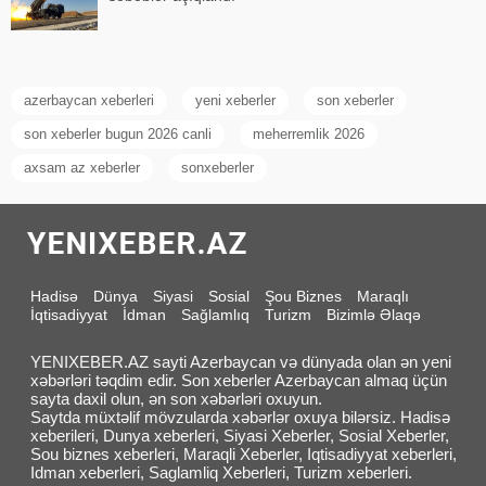
azerbaycan xeberleri
yeni xeberler
son xeberler
son xeberler bugun 2026 canli
meherremlik 2026
axsam az xeberler
sonxeberler
Hadisə
Dünya
Siyasi
Sosial
Şou Biznes
Maraqlı
İqtisadiyyat
İdman
Sağlamlıq
Turizm
Bizimlə Əlaqə
YENIXEBER.AZ sayti Azerbaycan və dünyada olan ən yeni
xəbərləri təqdim edir. Son xeberler Azerbaycan almaq üçün
sayta daxil olun, ən son xəbərləri oxuyun.
Saytda müxtəlif mövzularda xəbərlər oxuya bilərsiz. Hadisə
xeberileri, Dunya xeberleri, Siyasi Xeberler, Sosial Xeberler,
Sou biznes xeberleri, Maraqli Xeberler, Iqtisadiyyat xeberleri,
Idman xeberleri, Saglamliq Xeberleri, Turizm xeberleri.