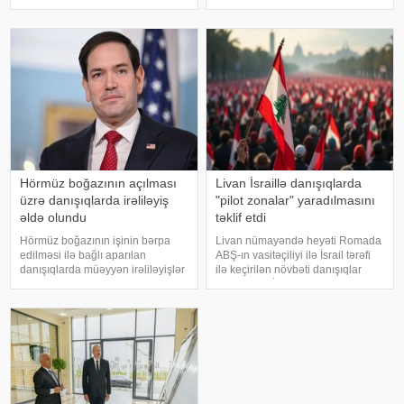
və milli maraqlarını qorumaq üçün
ilə çıxış edib. KONKRET.azxəbər
bütün imkanlardan istifadə
verir ki, baş nazir İsrailin
edəcəklərini bildirib. xarici KİV-ə
suverenliyinin heç bir halda
istinadə
güzəştə gedilməyəcək əsas prinsi
Hörmüz boğazının açılması
Livan İsraillə danışıqlarda
üzrə danışıqlarda irəliləyiş
"pilot zonalar" yaradılmasını
əldə olundu
təklif etdi
Hörmüz boğazının işinin bərpa
Livan nümayəndə heyəti Romada
edilməsi ilə bağlı aparılan
ABŞ-ın vasitəçiliyi ilə İsrail tərəfi
danışıqlarda müəyyən irəliləyişlər
ilə keçirilən növbəti danışıqlar
əldə olunub, lakin hələ ki yekun
raundunda İsrail qüvvələrinin
razılaşma imzalanmayıb. Bu
çıxarılacağı yeni "pilot zonalar"ın
barədə ABŞ dövlət katibi Marko
yaradılmasını müzakirəyə təklif
Rubio açıqlama verib. xəbər verir
edib. Bu barəd
ki