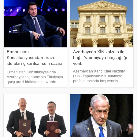
Ermənistan
Azərbaycan XİN zəlzələ ilə
Konstitusiyasından ərazi
bağlı Yaponiyaya başsağlığı
iddiaları çıxarılsa, sülh sazişi
verib
üçün problem qalmır
Azərbaycan Xarici İşlər Nazirliyi
Ermənistan Konstitusiyasında
(XİN) Yaponiyanın Kumamoto
Azərbaycana, həmçinin Türkiyəyə
prefekturasında baş vermiş
qarşı ərazi iddialarını nəzərdə
dağıdıcı zəlzələ ilə bağlı bu
tutan maddə çıxarılmalıdır. Bunu
ölkəyə başsağlığı verib. xəbər
Azərbaycan Prezidentinin
verir ki, bu barədə XİN-in "X"
köməkçisi – Prezident
sosial şəbəkə hesabında paylaşı
Administrasiyasının Xarici siyasət
məsələləri şöbəsini