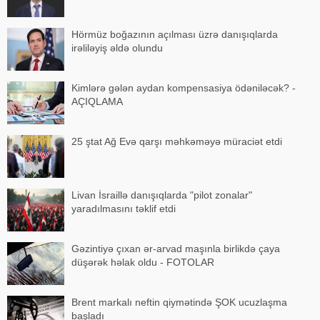
Hörmüz boğazının açılması üzrə danışıqlarda
irəliləyiş əldə olundu
Kimlərə gələn aydan kompensasiya ödəniləcək? -
AÇIQLAMA
25 ştat Ağ Evə qarşı məhkəməyə müraciət etdi
Livan İsraillə danışıqlarda "pilot zonalar"
yaradılmasını təklif etdi
Gəzintiyə çıxan ər-arvad maşınla birlikdə çaya
düşərək həlak oldu - FOTOLAR
Brent markalı neftin qiymətində ŞOK ucuzlaşma
başladı