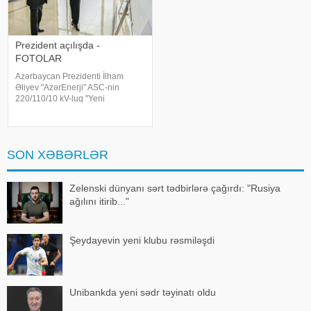
Prezident açılışda -
FOTOLAR
Azərbaycan Prezidenti İlham
Əliyev "AzərEnerji" ASC-nin
220/110/10 kV-luq "Yeni
Səngəçal" yarımstansiyasının
açılışında iştirak edib. xəbər verir
ki, "AzərEnerji" ASC-nin İdarə
Heyətinin sədr
SON XƏBƏRLƏR
Zelenski dünyanı sərt tədbirlərə çağırdı: "Rusiya
ağılını itirib..."
Şeydayevin yeni klubu rəsmiləşdi
Unibankda yeni sədr təyinatı oldu