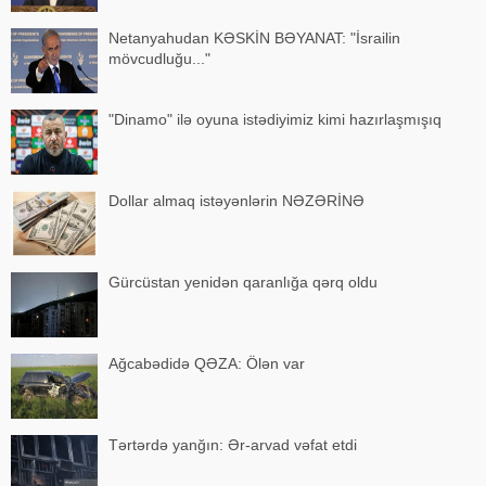
Netanyahudan KƏSKİN BƏYANAT: "İsrailin
mövcudluğu..."
"Dinamo" ilə oyuna istədiyimiz kimi hazırlaşmışıq
Dollar almaq istəyənlərin NƏZƏRİNƏ
Gürcüstan yenidən qaranlığa qərq oldu
Ağcabədidə QƏZA: Ölən var
Tərtərdə yanğın: Ər-arvad vəfat etdi