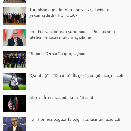
TuranBank gender bərabərliyi üzrə layihəni
yekunlaşdırdı - FOTOLAR
İranda siyasi böhran yaranacaq – Pezeşkianın
istefası ilə bağlı mühüm açıqlama
"Sabah" "Orhus"la qarşılaşacaq
"Qarabağ" – "Dinamo": İlk görüş bu gün keçiriləcək
ABŞ və İran arasında kritik 48 saat
İran Hörmüz boğazı ilə bağlı razılaşmanı açıqladı