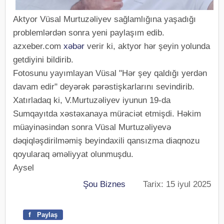
Aktyor Vüsal Murtuzəliyev sağlamlığına yaşadığı
problemlərdən sonra yeni paylaşım edib.
azxeber.com
xəbər
verir ki, aktyor hər şeyin yolunda
getdiyini bildirib.
Fotosunu yayımlayan Vüsal "Hər şey qaldığı yerdən
davam edir" deyərək pərəstişkarlarını sevindirib.
Xatırladaq ki, V.Murtuzəliyev iyunun 19-da
Sumqayıtda xəstəxanaya müraciət etmişdi. Həkim
müayinəsindən sonra Vüsal Murtuzəliyevə
dəqiqləşdirilməmiş beyindaxili qansızma diaqnozu
qoyularaq əməliyyat olunmuşdu.
Aysel
Şou Biznes
Tarix: 15 iyul 2025
f
Paylaş