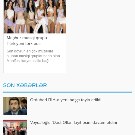
Məşhur musiqi qrupu
Türkiyəni tərk edir
Son dövrün ən çox müzakirə
olunan musiqi qruplarından olan
Manifest karyerası ilə bağlı
mühüm qərar qəbul edib. xarici
mətbuata istinadən xəbər verir ki,
qrupun qurucusu və meneceri
Tolqa Akış üzvlərin sentyabr
SON XƏBƏRLƏR
ayında İstanbuldak
Ordubad RİH-ə yeni başçı təyin edildi
Veysəloğlu 'Dost Əllər' layihəsini davam etdirir