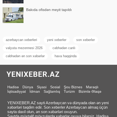
Bakıda ofisdən meyit tapıldı
azerbaycan xeberleri
yeni xeberler
son xeberler
valyuta mezennesi 2026
cəbhədən canlı
cəbhədən ən son xəbərlər
hava haqqinda
Hadisə
Dünya
Siyasi
Sosial
Şou Biznes
Maraqlı
İqtisadiyyat
İdman
Sağlamlıq
Turizm
Bizimlə Əlaqə
YENIXEBER.AZ sayti Azerbaycan və dünyada olan ən yeni
xəbərləri təqdim edir. Son xeberler Azerbaycan almaq üçün
sayta daxil olun, ən son xəbərləri oxuyun.
Saytda müxtəlif mövzularda xəbərlər oxuya bilərsiz. Hadisə