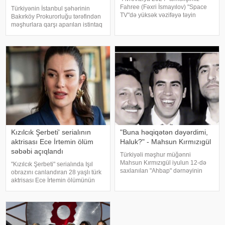
Fahree (Fəxri İsmayılov) "Space
Türkiyənin İstanbul şəhərinin
TV"də yüksək vəzifəyə təyin
Bakırköy Prokurorluğu tərəfindən
olunub. Bu barədə kanalın sosial
məşhurlara qarşı aparılan istintaq
şəbəkə hesablarında paylaşım
çərçivəsində saxlanılan və həbs
edilib. Bildirilib ki, Fahree "Space
edilən bəzi şəxslərdən
TV"ni
götürülmüş bioloji nümunələr
üzərində aparılan toksikoloji
analizləri
Kızılcık Şerbeti' serialının
"Buna həqiqətən dəyərdimi,
aktrisası Ece İrtemin ölüm
Haluk?" - Mahsun Kırmızıgül
səbəbi açıqlandı
Türkiyəli məşhur müğənni
Mahsun Kırmızıgül iyulun 12-də
"Kızılcık Şerbeti" serialında Işıl
saxlanılan "Ahbap" dərnəyinin
obrazını canlandıran 28 yaşlı türk
sədri, tanınmış müğənni Haluk
aktrisası Ece İrtemin ölümünün
Leventlə bağlı paylaşım edib.
rəsmi səbəbi məlum olub. Bu
xəbər verir ki, Mahsun instaqram
barədə Demirören Haber Ajansı
hesabında bir zamanlar ən yaxı
(DHA) Türkiyə Məhkəmə-Tibb
İnstitutunun rəyinə istinadə