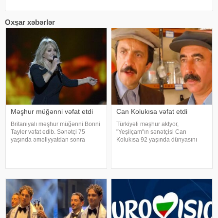
Oxşar xəbərlər
Məşhur müğənni vəfat etdi
Can Kolukısa vəfat etdi
Britaniyalı məşhur müğənni Bonni
Türkiyəli məşhur aktyor,
Tayler vəfat edib. Sənətçi 75
"Yeşilçam"ın sənətçisi Can
yaşında əməliyyatdan sonra
Kolukısa 92 yaşında dünyasını
dünmyasını dəyişib. Məlumatı
dəyişib. xəbər verir ki, bu haqda
"The Sun" nəşri yayıb. /
Türkiyə KİV məlumat yayıb. Aktyor
"Kapıcılar Kralı", "Züğürt Ağa",
"Selamsı