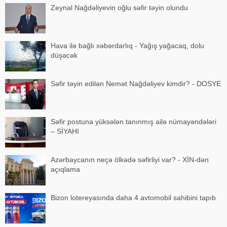
Zeynal Nağdəliyevin oğlu səfir təyin olundu
Hava ilə bağlı xəbərdarlıq - Yağış yağacaq, dolu
düşəcək
Səfir təyin edilən Nemət Nağdəliyev kimdir? - DOSYE
Səfir postuna yüksələn tanınmış ailə nümayəndələri
– SİYAHI
Azərbaycanın neçə ölkədə səfirliyi var? - XİN-dən
açıqlama
Bizon lotereyasında daha 4 avtomobil sahibini tapıb