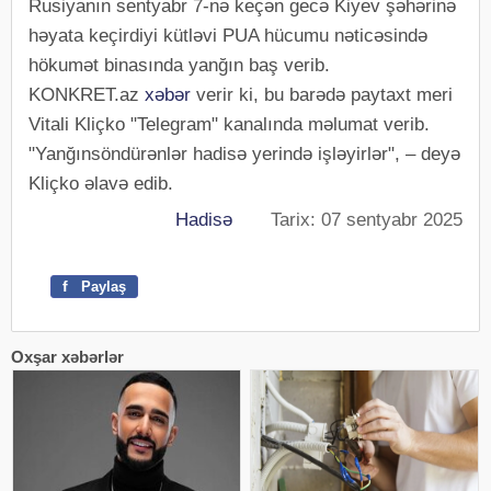
Rusiyanın sentyabr 7-nə keçən gecə Kiyev şəhərinə
həyata keçirdiyi kütləvi PUA hücumu nəticəsində
hökumət binasında yanğın baş verib.
KONKRET.az
xəbər
verir ki, bu barədə paytaxt meri
Vitali Kliçko "Telegram" kanalında məlumat verib.
"Yanğınsöndürənlər hadisə yerində işləyirlər", – deyə
Kliçko əlavə edib.
Hadisə
Tarix: 07 sentyabr 2025
f
Paylaş
Oxşar xəbərlər