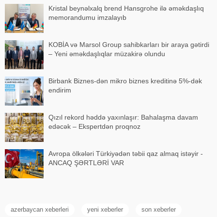
Kristal beynəlxalq brend Hansgrohe ilə əməkdaşlıq
memorandumu imzalayıb
KOBİA və Marsol Group sahibkarları bir araya gətirdi
– Yeni əməkdaşlıqlar müzakirə olundu
Birbank Biznes-dən mikro biznes kreditinə 5%-dək
endirim
Qızıl rekord həddə yaxınlaşır: Bahalaşma davam
edəcək – Ekspertdən proqnoz
Avropa ölkələri Türkiyədən təbii qaz almaq istəyir -
ANCAQ ŞƏRTLƏRİ VAR
azerbaycan xeberleri
yeni xeberler
son xeberler