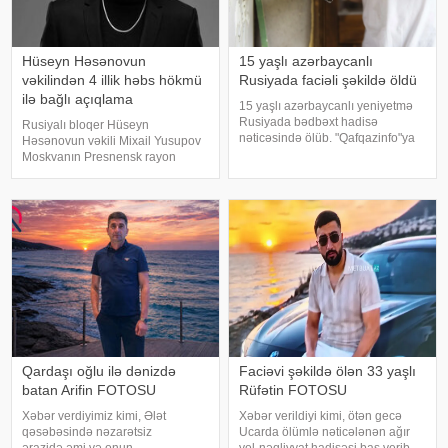
Hüseyn Həsənovun
15 yaşlı azərbaycanlı
vəkilindən 4 illik həbs hökmü
Rusiyada faciəli şəkildə öldü
ilə bağlı açıqlama
15 yaşlı azərbaycanlı yeniyetmə
Rusiyada bədbəxt hadisə
Rusiyalı bloqer Hüseyn
nəticəsində ölüb. "Qafqazinfo"ya
Həsənovun vəkili Mixail Yusupov
istinadla xəbər verir ki, hadisə
Moskvanın Presnensk rayon
Krasnoyarsk diyarının Norilsk
məhkəməsinin müvəkkili
şəhərində baş verib. Belə ki,
barəsində çıxardığı qiyabi hökmlə
əslən Zaqatalanın Əliabad
bağlı açıqlama verib. Müdafiə
qəsəbəsində
tərəfi qərarla razı olmadığını
bildirərək apellyasiy
Qardaşı oğlu ilə dənizdə
Faciəvi şəkildə ölən 33 yaşlı
batan Arifin FOTOSU
Rüfətin FOTOSU
Xəbər verdiyimiz kimi, Ələt
Xəbər verildiyi kimi, ötən gecə
qəsəbəsində nəzarətsiz
Ucarda ölümlə nəticələnən ağır
ərazidə əmi və onun
yol-nəqliyyat hadisəsi baş verib.