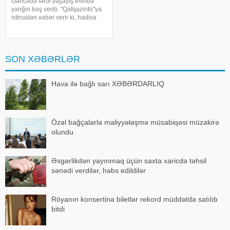
Gəncədə fərdi yaşayış evində
yanğın baş verib. "Qafqazinfo"ya
istinadən xəbər verir ki, hadisə
şəhərin N.Nərimanov
prospektində, 3 mərtəbəli fərdi
yaşayış evində qeydə alınıb.
Yanğının söndürülməsi üçün
SON XƏBƏRLƏR
əraziy
Hava ilə bağlı sarı XƏBƏRDARLIQ
Özəl bağçalarla maliyyələşmə müsabiqəsi müzakirə
olundu
Əsgərlikdən yayınmaq üçün saxta xaricdə təhsil
sənədi verdilər, həbs edildilər
Röyanın konsertinə biletlər rekord müddətdə satılıb
bitdi