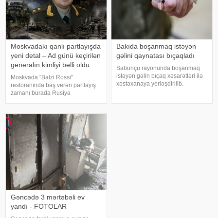
Moskvadakı qanlı partlayışda
Bakıda boşanmaq istəyən
yeni detal – Ad günü keçirilən
gəlini qaynatası bıçaqladı
generalın kimliyi bəlli oldu
Sabunçu rayonunda boşanmaq
istəyən gəlin bıçaq xəsarətləri ilə
Moskvada "Balzi Rossi"
xəstəxanaya yerləşdirilib.
restoranında baş verən partlayış
"Teleqraf"a istinadən xəbər verir
zamanı burada Rusiya
ki, hadisə Qanbay Vəzirov
Aerokosmik Qüvvələrinin baş
küçəsində baş verib. 1997-ci il
komandanı, general-polkovnik
təvəllüdlü D.Əsgərova qayınanas
Aleksandr Çaykonun ad gününün
qeyd edildiyi barədə məlumat
yayılıb. KONKRET.azxəbə
Gəncədə 3 mərtəbəli ev
yandı - FOTOLAR