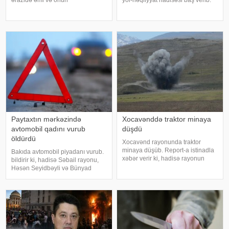
qardaşıoğlu batıb. xəbər verir ki,
bildirir ki, hadisə Bakı-Qazax
əmi Əlihəsənov Arif Həsən
magistralının rayonun Qarabörk
oğlunun meyiti sudan tapılaraq
kəndindən keçən hissəsində
aidiyyəti üzrə təhvil verilib. 15
qeydə alınıb. Belə ki, hərəkətdə
yaşlı Əlihəsənov Həsən Asi
ola
Paytaxtın mərkəzində
Xocavənddə traktor minaya
avtomobil qadını vurub
düşdü
öldürdü
Xocavənd rayonunda traktor
minaya düşüb. Report-a istinadla
Bakıda avtomobil piyadanı vurub.
xəbər verir ki, hadisə rayonun
bildirir ki, hadisə Səbail rayonu,
Qızılqaya kəndində qeydə alınıb.
Həsən Seyidbəyli və Bünyad
Məlumata görə, E.Abbasovun
Sərdarov küçələrinin
idarə etdiyi traktor kənd
kəsişməsində qeydə alınıb.
ərazisində minaya düşüb. Hadisə
Əkrəm Yaqub oğlu Baxşıyev idarə
nəticəsind
etdiyi "Toyota" markalı avtomobill