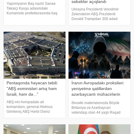
səbəblər açıqlandı
Yaponiyanın Baş naziri Sanae
Takaiçi Kyuşu adasındakı
Ukrayna Prezidenti Volodimir
Kumamoto prefekturasında baş
Zelenskinin ABŞ Prezidenti
vermiş 7,1 maqnitudalı zəlzələ ilə
Donald Trampdan 300 ədəd
bağlı başsağlığı verən və yardım
"Patriot" raketi istəməsi
təklif edən ölkələrə təşəkkür edib.
Vaşinqtonun Kiyevə hərbi dəstəyi
" "a istinadla xəbər veri
ilə bağlı müzakirələri yenidən
gündəmə gətirib. Bununla belə,
Ağ Ev b
Pentaqonda həyəcan təbili:
İranın Avropadakı proksiləri:
"ABŞ esminisləri artıq həm
yeniyetmə qatillərdən
İsraili, həm də..."
azərbaycanlı mühacirlərin
"yatan hüceyrələri"nə qədər
ABŞ-nin Avropadakı ali
Əvvəlki materialımızda Böyük
komandanı, general Aleksus
Britaniya və Azərbaycan
Grinkeviç ABŞ Hərbi Dəniz
vətəndaşı olan 44 yaşlı Rəşad
Qüvvələrinin esminislərinin
Sultanovun işi barədə ətraflı
çatışmazlığı ilə bağlı Pentaqona
yazmışdıq. O, Kiprdə Böyük
xəbərdarlıq ünvanlayıb.
Britaniyanın Akrotiri hərbi
KONKRET.azxəbər verir ki, onun
bazasına qanunsuz daxil