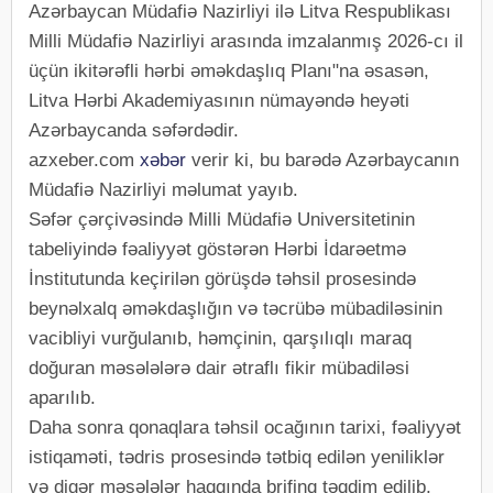
Azərbaycan Müdafiə Nazirliyi ilə Litva Respublikası
Milli Müdafiə Nazirliyi arasında imzalanmış 2026-cı il
üçün ikitərəfli hərbi əməkdaşlıq Planı"na əsasən,
Litva Hərbi Akademiyasının nümayəndə heyəti
Azərbaycanda səfərdədir.
azxeber.com
xəbər
verir ki, bu barədə Azərbaycanın
Müdafiə Nazirliyi məlumat yayıb.
Səfər çərçivəsində Milli Müdafiə Universitetinin
tabeliyində fəaliyyət göstərən Hərbi İdarəetmə
İnstitutunda keçirilən görüşdə təhsil prosesində
beynəlxalq əməkdaşlığın və təcrübə mübadiləsinin
vacibliyi vurğulanıb, həmçinin, qarşılıqlı maraq
doğuran məsələlərə dair ətraflı fikir mübadiləsi
aparılıb.
Daha sonra qonaqlara təhsil ocağının tarixi, fəaliyyət
istiqaməti, tədris prosesində tətbiq edilən yeniliklər
və digər məsələlər haqqında brifinq təqdim edilib,