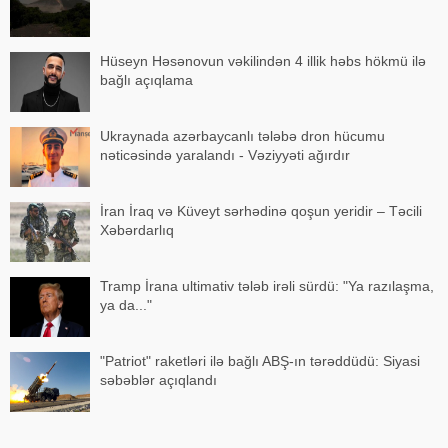
Hüseyn Həsənovun vəkilindən 4 illik həbs hökmü ilə
bağlı açıqlama
Ukraynada azərbaycanlı tələbə dron hücumu
nəticəsində yaralandı - Vəziyyəti ağırdır
İran İraq və Küveyt sərhədinə qoşun yeridir – Təcili
Xəbərdarlıq
Tramp İrana ultimativ tələb irəli sürdü: "Ya razılaşma,
ya da..."
"Patriot" raketləri ilə bağlı ABŞ-ın tərəddüdü: Siyasi
səbəblər açıqlandı