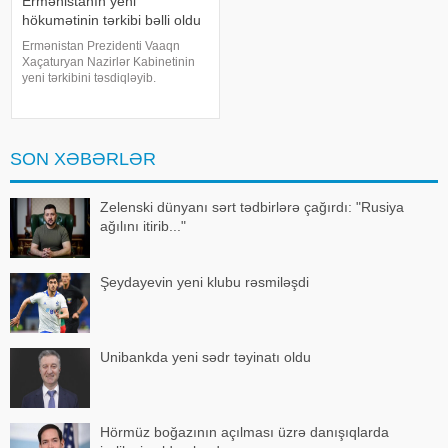
Ermənistanın yeni
hökumətinin tərkibi bəlli oldu
Ermənistan Prezidenti Vaaqn
Xaçaturyan Nazirlər Kabinetinin
yeni tərkibini təsdiqləyib.
KONKRET.azxəbər verir ki,
Xaçatryan bununla bağlı fərman
imzalayıb. Fərmana əsasən:.
Mqer Qriqoryan – Baş nazirin
SON XƏBƏRLƏR
müavini. Tiqran Xaçatrya
Zelenski dünyanı sərt tədbirlərə çağırdı: "Rusiya
ağılını itirib..."
Şeydayevin yeni klubu rəsmiləşdi
Unibankda yeni sədr təyinatı oldu
Hörmüz boğazının açılması üzrə danışıqlarda