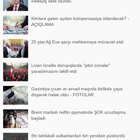
irəliləyiş əldə olundu
Kimlərə gələn aydan kompensasiya ödəniləcək? -
AÇIQLAMA
25 ştat Ağ Evə qarşı məhkəməyə müraciət etdi
Livan İsraillə danışıqlarda "pilot zonalar"
yaradılmasını təklif etdi
Gəzintiyə çıxan ər-arvad maşınla birlikdə çaya
düşərək həlak oldu - FOTOLAR
Brent markalı neftin qiymətində ŞOK ucuzlaşma
başladı
Ən təhlükəli vulkanlardan biri yenidən püskürdü