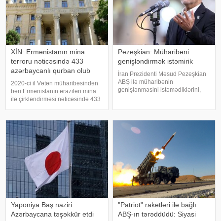
XİN: Ermənistanın mina
Pezeşkian: Müharibəni
terroru nəticəsində 433
genişləndirmək istəmirik
azərbaycanlı qurban olub
İran Prezidenti Məsud Pezeşkian
ABŞ ilə müharibənin
2020-ci il Vətən müharibəsindən
genişlənməsini istəmədiklərini,
bəri Ermənistanın əraziləri mina
lakin ölkəsinin ərazi bütövlüyünü
ilə çirkləndirməsi nəticəsində 433
və milli maraqlarını qorumaq üçün
nəfər mina qurbanı olub. xəbər
bütün imkanlardan istifadə
verir ki, bu barədə Xarici İşlər
edəcəklərini bildirib. xarici KİV-ə
Nazirliyinin "X" səhifəsində
istinadə
bildirilib. Son hadisəd
Yaponiya Baş naziri
"Patriot" raketləri ilə bağlı
Azərbaycana təşəkkür etdi
ABŞ-ın tərəddüdü: Siyasi