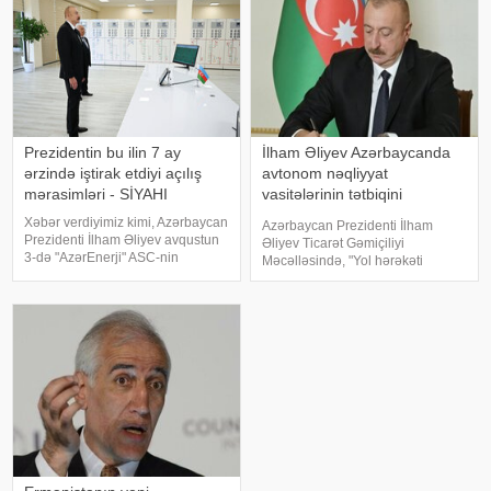
sözlərinə görə, mövcud resursla
olmaqda və İran İslam İnqilab
Prezidentin bu ilin 7 ay
İlham Əliyev Azərbaycanda
ərzində iştirak etdiyi açılış
avtonom nəqliyyat
mərasimləri - SİYAHI
vasitələrinin tətbiqini
təsdiqlədi
Xəbər verdiyimiz kimi, Azərbaycan
Azərbaycan Prezidenti İlham
Prezidenti İlham Əliyev avqustun
Əliyev Ticarət Gəmiçiliyi
3-də "AzərEnerji" ASC-nin
Məcəlləsində, "Yol hərəkəti
220/110/10 kV-luq "Yeni
haqqında", "Nəqliyyat haqqında",
Səngəçal" yarımstansiyasının
"Dövlət rüsumu haqqında", "Mülki
açılışında iştirak edib. Dövlət
dövriyyənin müəyyən
başçısı cari ilin ötə
iştirakçılarına mənsu