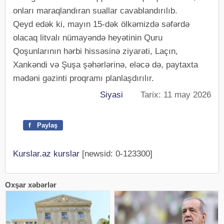
onları maraqlandıran suallar cavablandırılıb.
Qeyd edək ki, mayın 15-dək ölkəmizdə səfərdə
olacaq litvalı nümayəndə heyətinin Quru
Qoşunlarının hərbi hissəsinə ziyarəti, Laçın,
Xankəndi və Şuşa şəhərlərinə, eləcə də, paytaxta
mədəni gəzinti proqramı planlaşdırılır.
Siyasi
Tarix: 11 may 2026
f
Paylaş
Kurslar.az kurslar
[newsid: 0-123300]
Oxşar xəbərlər