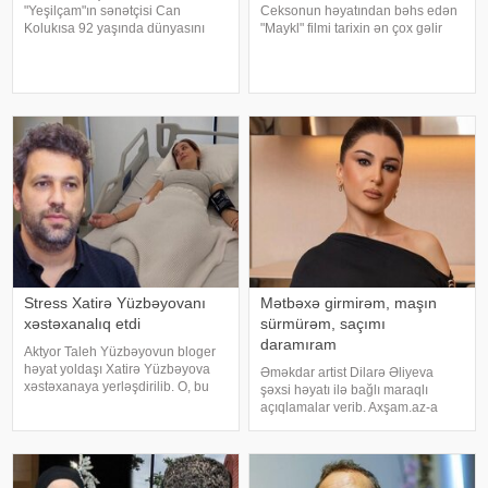
"Yeşilçam"ın sənətçisi Can
Ceksonun həyatından bəhs edən
Kolukısa 92 yaşında dünyasını
"Maykl" filmi tarixin ən çox gəlir
dəyişib. xəbər verir ki, bu haqda
gətirən bioqrafik filmi olub. xarici
Türkiyə KİV məlumat yayıb. Aktyor
mətbuata istinadən xəbər verir ki,
"Kapıcılar Kralı", "Züğürt Ağa",
aprelin sonunda nümayişə çıxan
"Selamsı
ekran əsəri dünya üzr
Stress Xatirə Yüzbəyovanı
Mətbəxə girmirəm, maşın
xəstəxanalıq etdi
sürmürəm, saçımı
daramıram
Aktyor Taleh Yüzbəyovun bloger
həyat yoldaşı Xatirə Yüzbəyova
Əməkdar artist Dilarə Əliyeva
xəstəxanaya yerləşdirilib. O, bu
şəxsi həyatı ilə bağlı maraqlı
barədə sosial media hesabında
açıqlamalar verib. Axşam.az-a
paylaşım edib. "Son zamanlar
istinafdən xəbər verir ki, aktrisa
stressə bağlı olaraq nə düzgün
"İki başlı" proqramında heç vaxt
qidalandım, nə düzgün yatdım.
avtomobil idarə etmədiyini deyib.
Gördü
O, sürücü ilə hərəkə