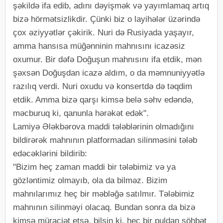
şəkildə ifa edib, adını dəyişmək və yayımlamaq artıq
bizə hörmətsizlikdir. Çünki biz o layihələr üzərində
çox əziyyətlər çəkirik. Nuri də Rusiyada yaşayır,
amma hansısa müğənninin mahnısını icazəsiz
oxumur. Bir dəfə Doğuşun mahnısını ifa etdik, mən
şəxsən Doğuşdan icazə aldım, o da məmnuniyyətlə
razılıq verdi. Nuri oxudu və konsertdə də təqdim
etdik. Amma bizə qarşı kimsə belə səhv edəndə,
məcburuq ki, qanunla hərəkət edək".
Lamiyə Ələkbərova maddi tələblərinin olmadığını
bildirərək mahnının platformadan silinməsini tələb
edəcəklərini bildirib:
"Bizim heç zaman maddi bir tələbimiz və ya
gözləntimiz olmayıb, ola da bilməz. Bizim
mahnılarımız heç bir məbləğə satılmır. Tələbimiz
mahnının silinməyi olacaq. Bundan sonra da bizə
kimsə müraciət etsə, bilsin ki, heç bir puldan söhbət