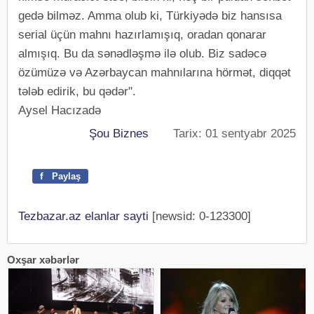
gedə bilməz. Amma olub ki, Türkiyədə biz hansısa
serial üçün mahnı hazırlamışıq, oradan qonarar
almışıq. Bu da sənədləşmə ilə olub. Biz sadəcə
özümüzə və Azərbaycan mahnılarına hörmət, diqqət
tələb edirik, bu qədər".
Aysel Hacızadə
Şou Biznes
Tarix: 01 sentyabr 2025
f
Paylaş
Tezbazar.az elanlar sayti
[newsid: 0-123300]
Oxşar xəbərlər