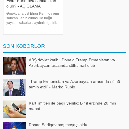
Elnur Kərimovu sancan ilan
ölüb? - AÇIQLAMA
Əməkdar artist Elnur Kərimov onu
sancan ilanın ölməsi ilə bağlı
yayılan xəbərlərə aydınlıq gətirib.
Sənətçi bu barədə "Xəzər axşamı"
verilişində danışıb. "Üç günə
yaxındır ki, bu barədə heç kimə
açıqlama verməmişəm
SON XƏBƏRLƏR
ABŞ dövlət katibi: Donald Tramp Ermənistan və
Azərbaycan arasında sülhə nail olub
"Tramp Ermənistan və Azərbaycan arasında sülhü
təmin etdi" - Marko Rubio
Kart limitləri ilə bağlı yenilik: Bir il ərzində 20 min
manat
Rəşad Sadiqov baş məşqçi oldu