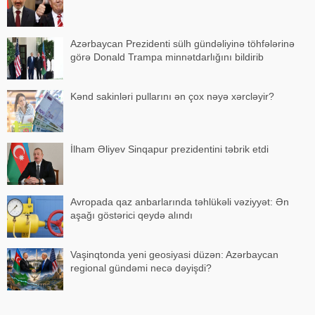
Azərbaycan Prezidenti sülh gündəliyinə töhfələrinə
görə Donald Trampa minnətdarlığını bildirib
Kənd sakinləri pullarını ən çox nəyə xərcləyir?
İlham Əliyev Sinqapur prezidentini təbrik etdi
Avropada qaz anbarlarında təhlükəli vəziyyət: Ən
aşağı göstərici qeydə alındı
Vaşinqtonda yeni geosiyasi düzən: Azərbaycan
regional gündəmi necə dəyişdi?