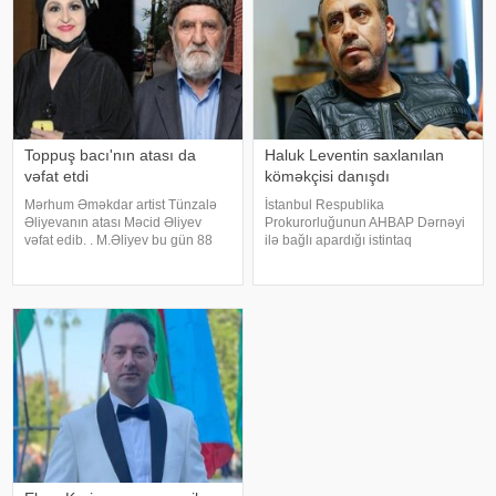
Toppuş bacı'nın atası da
Haluk Leventin saxlanılan
vəfat etdi
köməkçisi danışdı
Mərhum Əməkdar artist Tünzalə
İstanbul Respublika
Əliyevanın atası Məcid Əliyev
Prokurorluğunun AHBAP Dərnəyi
vəfat edib. . M.Əliyev bu gün 88
ilə bağlı apardığı istintaq
yaşında dünyasını dəyişib. . Qeyd
çərçivəsində saxlanılan Yeliz
edək ki, "Toppuş bacı" ləqəbi ilə
Kaya ifadəsində diqqət çəkən
tanınan aktrisa onkoloji
iddialar səsləndirib. xəbər verir ki,
xəstəlikdən əziyyət çəkird
yerli KİV-in məlumatına görə,
Haluk Leventin köməkçis