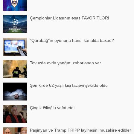
Çempionlar Liqasının əsas FAVORİTLƏRİ
"Qarabağ"ın oyununa hansı kanalda baxaq?
Tovuzda evdə yanğın: zəhərlənən var
Şəmkirdə 62 yaşlı kişi faciəvi şəkildə öldü
Çingiz Əlioğlu vəfat etdi
Paşinyan və Tramp TRIPP layihəsini müzakirə ediblər