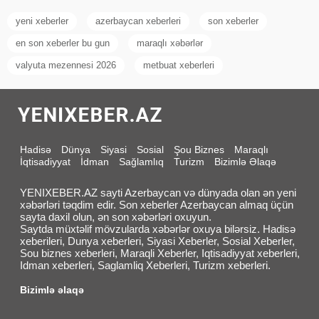
yeni xeberler
azerbaycan xeberleri
son xeberler
en son xeberler bu gun
maraqlı xəbərlər
valyuta mezennesi 2026
metbuat xeberleri
Hadisə
Dünya
Siyasi
Sosial
Şou Biznes
Maraqlı
İqtisadiyyat
İdman
Sağlamlıq
Turizm
Bizimlə Əlaqə
YENIXEBER.AZ sayti Azerbaycan və dünyada olan ən yeni
xəbərləri təqdim edir. Son xeberler Azerbaycan almaq üçün
sayta daxil olun, ən son xəbərləri oxuyun.
Saytda müxtəlif mövzularda xəbərlər oxuya bilərsiz. Hadisə
xeberileri, Dunya xeberleri, Siyasi Xeberler, Sosial Xeberler,
Sou biznes xeberleri, Maraqli Xeberler, Iqtisadiyyat xeberleri,
Idman xeberleri, Saglamliq Xeberleri, Turizm xeberleri.
Bizimlə əlaqə