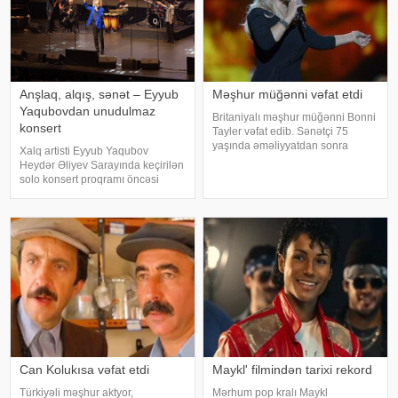
Anşlaq, alqış, sənət – Eyyub
Məşhur müğənni vəfat etdi
Yaqubovdan unudulmaz
Britaniyalı məşhur müğənni Bonni
konsert
Tayler vəfat edib. Sənətçi 75
yaşında əməliyyatdan sonra
Xalq artisti Eyyub Yaqubov
dünmyasını dəyişib. Məlumatı
Heydər Əliyev Sarayında keçirilən
"The Sun" nəşri yayıb. /
solo konsert proqramı öncəsi
media nümayəndələrinin
suallarını cavablandırıb,
yaradıcılığı və konsertlə bağlı
fikirlərini bölüşüb. xəbər verir ki,
sənətkarın sözlərin
Can Kolukısa vəfat etdi
Maykl' filmindən tarixi rekord
Türkiyəli məşhur aktyor,
Mərhum pop kralı Maykl