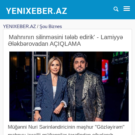
YENIXEBER.AZ
/
Şou Biznes
Mahnının silinməsini tələb edirik' - Lamiyyə
Ələkbərovadan AÇIQLAMA
Müğənni Nuri Sərinləndiricinin məşhur "Gözləyirəm"