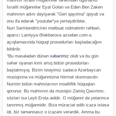
mahnısı israilli müğənnilər tərəfindən oğurlanıb.
İsrailli müğənnilər Eyal Golan və Eden Ben Zaken
mahnının adını dəyişərək "Geri qayıtma" qoyub və
onu ifa edərək "youtube"yə yerləşdiriblər.
Nuri Sərinləndiricinin mətbuat xidmətinin rəhbəri,
aparıcı Lamiyyə Ələkbərova azxeber.com-a
açıqlamasında hüquqi prosedurları başladacağını
bildirib:
"Bu məsələdən dünən
xəbərimiz
olub və bu gün
səhər oyanan kimi artıq bütün prosedurları
başlatmışıq. Bizim istəyimiz sadəcə Azərbaycan
musiqisinə və müğənnisinə hörmət olunmasıdır.
Nurinin bütün mahnılarının müəlliflik hüquqları
qorunur. Bu mahnının da musiqisi Zamiq Qasımov,
sözləri isə Leyli Erola aiddir. O müğənni də yetərincə
tanınmış müğənnidir. Bizə müraciət edib icazə istəsə
idi, biz təmənnasız o icazəni verərdik. Amma bu