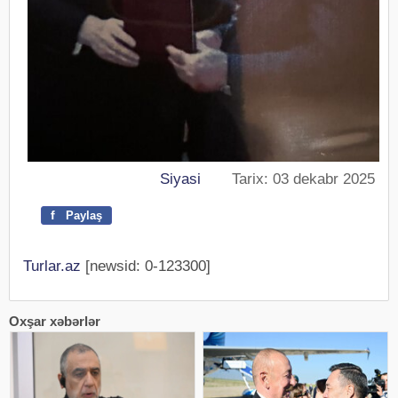
Siyasi
Tarix: 03 dekabr 2025
f
Paylaş
Turlar.az
[newsid: 0-123300]
Oxşar xəbərlər