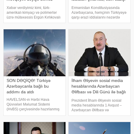
Deputat
üçün problem qalmır
Xəbər verdiyimiz kimi, türk-
Ermənistan Konstitusiyasında
amerikalı kimyaçı və polimerlər
Azərbaycana, həmçinin Türkiyəyə
üzrə mütəxəssis Ergün Kırlıkovalı
qarşı ərazi iddialarını nəzərdə
Ruben Vardanyanı dəstəkləməsi
tutan maddə çıxarılmalıdır. Bunu
və mühazirə oxumaq üçün Bakıya
Azərbaycan Prezidentinin
gəlməkdən imtina etməsi ilə
köməkçisi – Prezident
əlaqədar amerikalı risk
Administrasiyasının Xarici siyasət
tədqiqatçısı v
məsələləri şöbəsini
SON DƏQİQƏ! Türkiyə
İlham Əliyevin sosial media
Azərbaycanla bağlı bu
hesablarında Azərbaycan
addımı da atdı
Əlifbası və Dili Günü ilə bağlı
paylaşım
HAVELSAN-ın Hərbi Hava
Prezident İlham Əliyevin sosial
Qüvvələri Məlumat Sistemi
media hesablarında 1 Avqust –
(HvBS) çərçivəsində hazırlanmış
Azərbaycan Əlifbası və
bəzi mühüm imkanlar Azərbaycan
Azərbaycan Dili Günü ilə bağlı
Hərbi Hava Qüvvələrinin
paylaşım edilib. xəbər verir ki,
inventarına daxil edilib. Türkiyə
paylaşımda deyilir:. "Bu gün 50
mətbuatına istinadla bildirir ki,
milyondan çox insan üçün
Azərbaycan Hərb