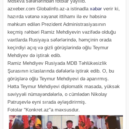
Moskva səfərlərindən fotolar yayılıb.
azxeber.com Globalinfo.az-a istinadla
xəbər
verir ki,
hazırda vətənə xəyanət ittihamı ilə ev həbsinə
məhkum edilən Prezident Administrasiyasının
keçmiş rəhbəri Ramiz Mehdiyevin vəzifədə olduğu
vaxtlarda Rusiyaya səfərlərində, həmçinin orada
keçirdiyi açıq və gizli görüşlərində oğlu Teymur
Mehdiyev də iştirak edib.
Ramiz Mehdiyev Rusiyada MDB Təhlükəsizlik
Şurasının iclaslarında dəfələrlə iştirak edib. O, bu
görüşlərə oğlu Teymur Mehdiyevi də aparırmış.
Hətta Teymur Mehdiyevi diplomatik masada, yüksək
səviyyəli nümayəndələrlə, o cümlədən Nikolay
Patruşevlə eyni sırada əyləşdirirmiş.
Fotolar "Konkret.az"a məxsusdur.