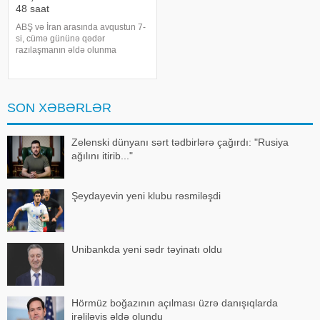
48 saat
ABŞ və İran arasında avqustun 7-
si, cümə gününə qədər
razılaşmanın əldə olunma
ehtimalı 50 faiz təşkil edir. xəbər
verir ki, bu barədə "CNN"
telekanalı məlumat yayıb.
Mənbənin bildirdiyinə görə,
SON XƏBƏRLƏR
ehtimal olunan müvəqqət
Zelenski dünyanı sərt tədbirlərə çağırdı: "Rusiya
ağılını itirib..."
Şeydayevin yeni klubu rəsmiləşdi
Unibankda yeni sədr təyinatı oldu
Hörmüz boğazının açılması üzrə danışıqlarda
irəliləyiş əldə olundu