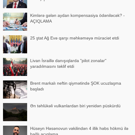
Kimlərə gələn aydan kompensasiya ödəniləcək? -
AÇIQLAMA
25 ştat Ağ Evə qarşı məhkəməyə müraciət etdi
Livan İsraillə danışıqlarda "pilot zonalar"
yaradılmasını təklif etdi
Brent markalı neftin qiymətində ŞOK ucuzlaşma
başladı
Ən təhlükəli vulkanlardan biri yenidən püskürdü
Hüseyn Həsənovun vəkilindən 4 illik həbs hökmü ilə
bağlı açıqlama