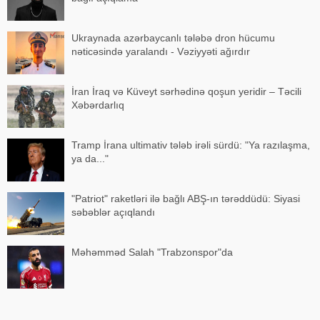
Ukraynada azərbaycanlı tələbə dron hücumu
nəticəsində yaralandı - Vəziyyəti ağırdır
İran İraq və Küveyt sərhədinə qoşun yeridir – Təcili
Xəbərdarlıq
Tramp İrana ultimativ tələb irəli sürdü: "Ya razılaşma,
ya da..."
"Patriot" raketləri ilə bağlı ABŞ-ın tərəddüdü: Siyasi
səbəblər açıqlandı
Məhəmməd Salah "Trabzonspor"da