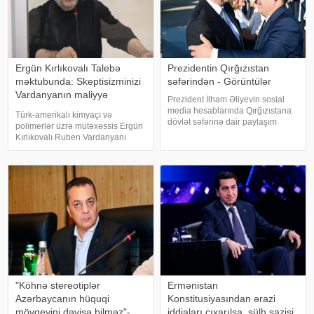
Ergün Kırlıkovalı Talebə
Prezidentin Qırğızıstan
məktubunda: Skeptisizminizi
səfərindən - Görüntülər
Vardanyanın maliyyə
Prezident İlham Əliyevin sosial
şəbəkəsinə yönəldin
media hesablarında Qırğızıstana
Türk-amerikalı kimyaçı və
dövlət səfərinə dair paylaşım
polimerlər üzrə mütəxəssis Ergün
edilib. həmin paylaşımı təqdim
Kırlıkovalı Ruben Vardanyanı
edir:
dəstəkləməsi və mühazirə
oxumaq üçün Bakıya gəlməkdən
imtina etməsi ilə əlaqədar
amerikalı risk tədqiqatçısı və
esseist Nassim Nikola
"Köhnə stereotiplər
Ermənistan
Azərbaycanın hüquqi
Konstitusiyasından ərazi
mövqeyini dəyişə bilməz"-
iddiaları çıxarılsa, sülh sazişi