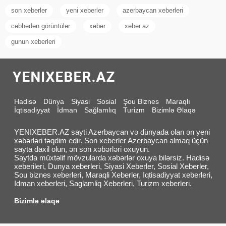
son xeberler
yeni xeberler
azerbaycan xeberleri
cəbhədən görüntülər
xəbər
xəbər.az
gunun xeberleri
Hadisə
Dünya
Siyasi
Sosial
Şou Biznes
Maraqlı
İqtisadiyyat
İdman
Sağlamlıq
Turizm
Bizimlə Əlaqə
YENIXEBER.AZ sayti Azerbaycan və dünyada olan ən yeni
xəbərləri təqdim edir. Son xeberler Azerbaycan almaq üçün
sayta daxil olun, ən son xəbərləri oxuyun.
Saytda müxtəlif mövzularda xəbərlər oxuya bilərsiz. Hadisə
xeberileri, Dunya xeberleri, Siyasi Xeberler, Sosial Xeberler,
Sou biznes xeberleri, Maraqli Xeberler, Iqtisadiyyat xeberleri,
Idman xeberleri, Saglamliq Xeberleri, Turizm xeberleri.
Bizimlə əlaqə