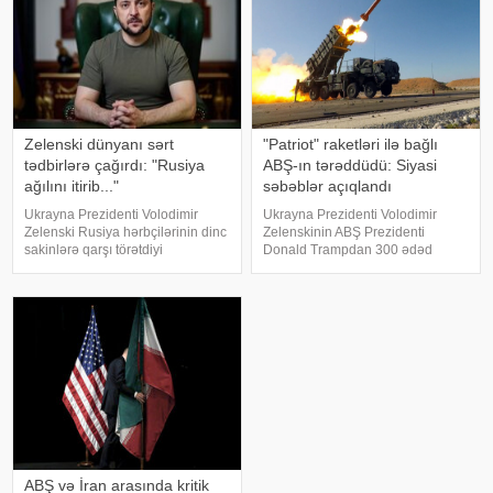
Azərbayca
Zelenski dünyanı sərt
"Patriot" raketləri ilə bağlı
tədbirlərə çağırdı: "Rusiya
ABŞ-ın tərəddüdü: Siyasi
ağılını itirib..."
səbəblər açıqlandı
Ukrayna Prezidenti Volodimir
Ukrayna Prezidenti Volodimir
Zelenski Rusiya hərbçilərinin dinc
Zelenskinin ABŞ Prezidenti
sakinlərə qarşı törətdiyi
Donald Trampdan 300 ədəd
qəddarlıqları kəskin şəkildə
"Patriot" raketi istəməsi
pisləyib və beynəlxalq ictimaiyyəti
Vaşinqtonun Kiyevə hərbi dəstəyi
dərhal hərəkətə keçməyə çağırıb.
ilə bağlı müzakirələri yenidən
xəbər verir ki, Ukrayna lideri b
gündəmə gətirib. Bununla belə,
Ağ Ev b
ABŞ və İran arasında kritik