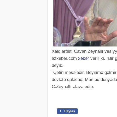
Xalq artisti Cavan Zeynallı vəsiy
azxeber.com
xəbər
verir ki, "Bir
deyib.
"Çətin məsələdir. Beynimə gəlmir
dövlətə qalacaq. Mən bu dünyad
C.Zeynallı əlavə edib.
f
Paylaş