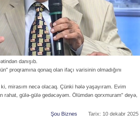
yətindən danışıb.
 gün" proqramına qonaq olan ifaçı varisinin olmadığını
 ki, mirasım necə olacaq. Çünki hələ yaşayıram. Evim
an rahat, gülə-gülə gedəcəyəm. Ölümdən qorxmuram" deyə,
Şou Biznes
Tarix: 10 dekabr 2025