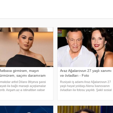
ətbəxə girmirəm, maşın
Araz Ağalarovun 27 yaşlı xanımı
ürmürəm, saçımı daramıram
və övladları - Foto
məkdar artist Dilarə Əliyeva şəxsi
Rusiyalı iş adamı Araz Ağalarovun 27
əyatı ilə bağlı maraqlı açıqlamalar
yaşlı həyat yoldaşı Alena İvanovanın
erib. Axşam.az-a istinafdən xəbər
övladları ilə fotosu yayılıb. Şəkil sosial
erir ki, aktrisa "İki başlı" proqramında
mediada paylaşılıb. Fotoda Alena və
eç vaxt avtomobil idarə etmədiyini
A.Ağalarovdan olan iki övladı yer alıb.
eyib. O, sürücü ilə hərəkə
Qeyd edək ki, Araz Ağalarovu