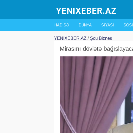
HADISƏ
DÜNYA
SIYASI
SOSI
YENIXEBER.AZ
/
Şou Biznes
Mirasını dövlətə bağışlayac