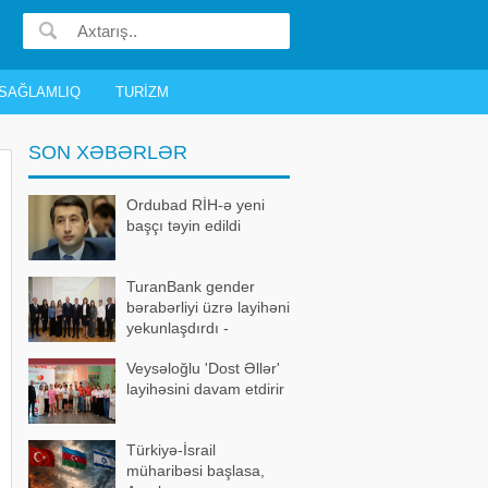
SAĞLAMLIQ
TURIZM
SON XƏBƏRLƏR
Ordubad RİH-ə yeni
başçı təyin edildi
TuranBank gender
bərabərliyi üzrə layihəni
yekunlaşdırdı -
FOTOLAR
Veysəloğlu 'Dost Əllər'
layihəsini davam etdirir
Türkiyə-İsrail
müharibəsi başlasa,