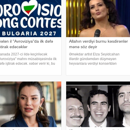
ələn il "Avroviziya"da ilk dəfə
Allahın verdiyi burnu kəsdirənlər
ştirak edəcəklər
mənə söz deyir
anada 2027-ci ildə keçiriləcək
Əməkdar artist Elza Seyidcahan
Avroviziya" mahnı müsabiqəsində ilk
illərdir gündəmdən düşməyən
əfə iştirak edəcək. xəbər verir ki, bu
heyvanlara verdiyi konsertdən
arədə "Avroviziya"nın rəsmi saytı
danışıb. Müğənni aktyor Fərda
əlumat yayıb. Bildirilib ki, Kanada
Xudaverdiyevin "O üz, bu üz" yutub
015-ci ildə yarışmay
layihəsində qonaq olub.
E.Seyidcahan bildirib ki, həmin
layihəd