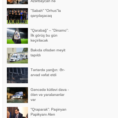
Azərbaycan nə
edəcək? – Bütün
"Sabah" "Orhus"la
detallar bəlli oldu
qarşılaşacaq
"Qarabağ" – "Dinamo":
İlk görüş bu gün
keçiriləcək
Bakıda ofisdən meyit
tapıldı
Tərtərdə yanğın: Ər-
arvad vəfat etdi
Gəncədə kütləvi dava -
ölən və yaralananlar
var
"Qraparak": Paşinyan
Papikyanı Alen