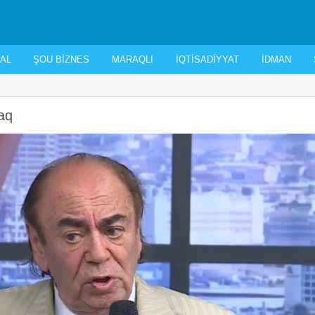
AL
ŞOU BIZNES
MARAQLI
İQTISADIYYAT
İDMAN
aq