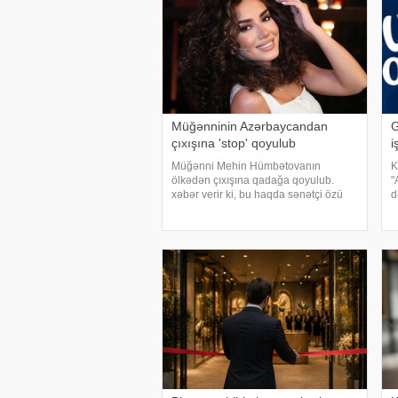
Müğənninin Azərbaycandan
G
çıxışına 'stop' qoyulub
i
Müğənni Mehin Hümbətovanın
K
ölkədən çıxışına qadağa qoyulub.
"
xəbər verir ki, bu haqda sənətçi özü
d
məlumat yayıb. O bildirib ki, yay
b
tətilinə də heç yerə gedə bilmir:. "2
m
aydır ölkədən çıxa bilmirəm. "Stop"u
2