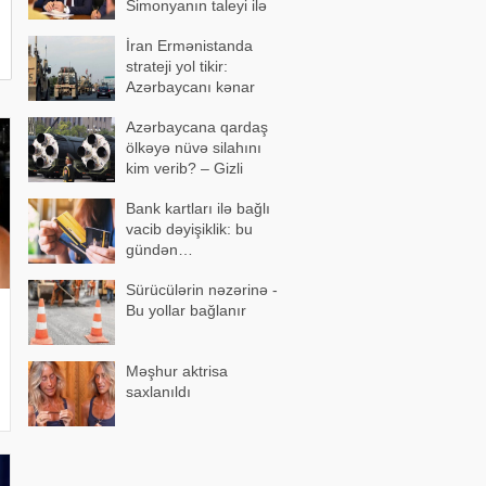
Simonyanın taleyi ilə
üz-üzə qoymaq istəyib
İran Ermənistanda
strateji yol tikir:
Azərbaycanı kənar
keçən marşrut
Azərbaycana qardaş
formalaşır
ölkəyə nüvə silahını
kim verib? – Gizli
razılaşma…
Bank kartları ilə bağlı
vacib dəyişiklik: bu
gündən…
Sürücülərin nəzərinə -
Bu yollar bağlanır
Məşhur aktrisa
saxlanıldı