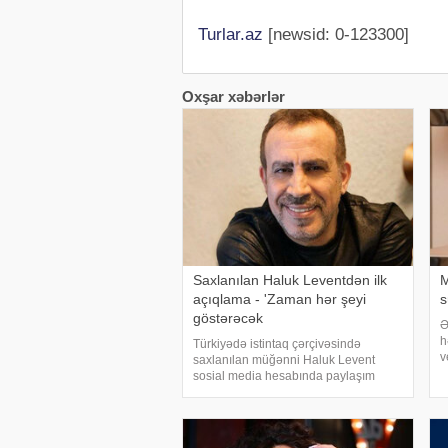
Turlar.az
[newsid: 0-123300]
Oxşar xəbərlər
Saxlanılan Haluk Leventdən ilk
M
açıqlama - 'Zaman hər şeyi
s
göstərəcək
Ə
h
Türkiyədə istintaq çərçivəsində
v
saxlanılan müğənni Haluk Levent
v
sosial media hesabında paylaşım
h
edərək haqqında yayılan iddialara
d
münasibət bildirib. Türkiyə mətbuatına
istinadən xəbər verir ki, Levent şəxsi
həyatı ilə Ahba