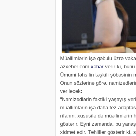
Müəllimlərin işə qəbulu üzrə vaka
azxeber.com
xəbər
verir ki, bun
Ümumi təhsilin təşkili şöbəsinin m
Onun sözlərinə görə, namizədlərin
veriləcək:
"Namizədlərin faktiki yaşayış yer
müəllimlərin işə daha tez adapta
rifahın, xüsusilə də müəllimlərin 
göstərir. Eyni zamanda, bu yanaş
xidmət edir. Təhlillər göstərir ki