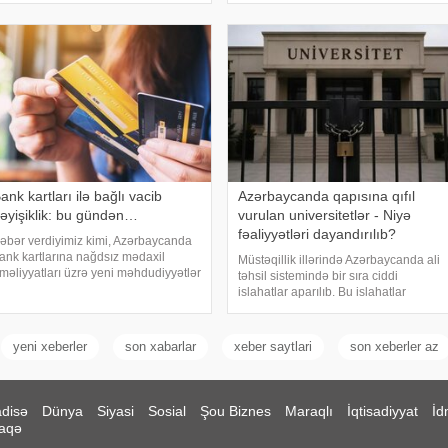
duzun (natriumun) qəbulun
SC məlumat yayıb. . Bildirilib ki, 10-
1 aylıq tikinti müddətind
ank kartları ilə bağlı vacib
Azərbaycanda qapısına qıfıl
əyişiklik: bu gündən…
vurulan universitetlər - Niyə
fəaliyyətləri dayandırılıb?
əbər verdiyimiz kimi, Azərbaycanda
ank kartlarına nağdsız mədaxil
Müstəqillik illərində Azərbaycanda ali
məliyyatları üzrə yeni məhdudiyyətlər
təhsil sistemində bir sıra ciddi
ətbiq olunacaq. xəbər verir ki,
islahatlar aparılıb. Bu islahatlar
ununla bağlı artıq bir sıra banklar
nəticəsində bəzi ali təhsil
üştərilərinə SMS və mobil tətbiq
müəssisələrinin fəaliyyəti tamamilə
zərində
dayandırılıb, bəziləri isə digər
yeni xeberler
son xabarlar
xeber saytlari
son xeberler az
universitetlərl
disə
Dünya
Siyasi
Sosial
Şou Biznes
Maraqlı
İqtisadiyyat
İd
aqə