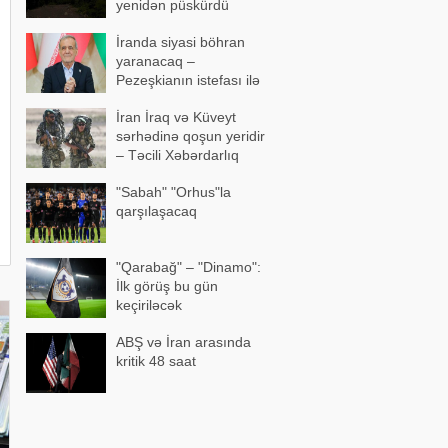
yenidən püskürdü
İranda siyasi böhran
yaranacaq –
Pezeşkianın istefası ilə
bağlı mühüm açıqlama
İran İraq və Küveyt
sərhədinə qoşun yeridir
– Təcili Xəbərdarlıq
"Sabah" "Orhus"la
qarşılaşacaq
"Qarabağ" – "Dinamo":
İlk görüş bu gün
keçiriləcək
ABŞ və İran arasında
kritik 48 saat