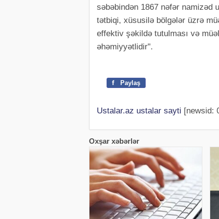
səbəbindən 1867 nəfər namizəd u
tətbiqi, xüsusilə bölgələr üzrə m
effektiv şəkildə tutulması və müəl
əhəmiyyətlidir".
f
Paylaş
Ustalar.az ustalar sayti
[newsid: 
Oxşar xəbərlər