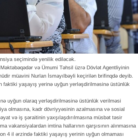
nsiya seçimində yenilik ediləcək.
u Məktəbəqədər və Ümumi Təhsil üzrə Dövlət Agentliyinin
üdir müavini Nurlan İsmayılbəyli keçirilən brifinqdə deyib.
 faktiki yaşayış yerinə uyğun yerləşdirilməsinə üstünlük
inə uyğun olaraq yerləşdirilməsinə üstünlük verilməsi
siya olmasına, kadr dövriyyəsinin azalmasına və sosial
həyat və iş şəraitinin yaxşılaşdırılmasına müsbət təsir
ma vakansiyalardan imtina hallarının qarşısının alınmasına
, son 4 il ərzində faktiki yaşayış yerinin uyğun olmaması