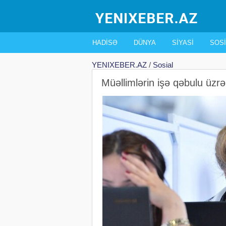
HADISƏ
DÜNYA
SIYASI
SOSI
YENIXEBER.AZ
/
Sosial
Müəllimlərin işə qəbulu üzrə