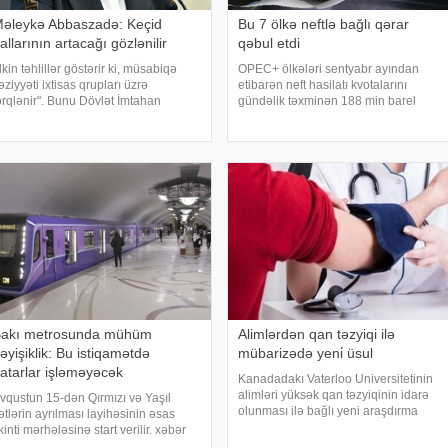
əleykə Abbaszadə: Keçid
Bu 7 ölkə neftlə bağlı qərar
allarının artacağı gözlənilir
qəbul etdi
İlkin təhlillər göstərir ki, müsabiqə
OPEC+ ölkələri sentyabr ayından
əziyyəti ixtisas qrupları üzrə
etibarən neft hasilatı kvotalarını
ərqlənir". Bunu Dövlət İmtahan
gündəlik təxminən 188 min barel
ərkəzinin sədri Məleykə Abbaszadə
artırmağı təsdiqləməyi planlaşdırır.
urnalistlərə açıqlamasında deyib. O
xəbər verir ki, bundan sonra isə
ildirib ki, I ixtisas qrupu üzrə 60
hasilatın artırılması ilin sonunadək
dayandırılacaq
akı metrosunda mühüm
Alimlərdən qan təzyiqi ilə
əyişiklik: Bu istiqamətdə
mübarizədə yeni̇ üsul
atarlar işləməyəcək
Kanadadakı Vaterloo Universitetinin
alimləri yüksək qan təzyiqinin idarə
vqustun 15-dən Qırmızı və Yaşıl
olunması ilə bağlı yeni araşdırma
ətlərin ayrılması layihəsinin əsas
aparıblar. " "a istinadla xəbər verir ki,
ikinti mərhələsinə start verilir. xəbər
tədqiqatın nəticələrinə görə, yalnız
erir ki, bu barədə "Bakı Metropoliteni"