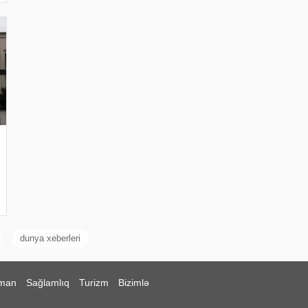
dunya xeberleri
man
Sağlamlıq
Turizm
Bizimlə