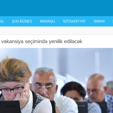
AL
ŞOU BIZNES
MARAQLI
İQTISADIYYAT
İDMAN
 vakansiya seçimində yenilik ediləcək