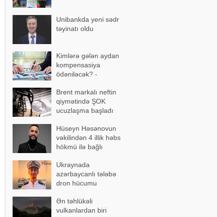
Unibankda yeni sədr
təyinatı oldu
Kimlərə gələn aydan
kompensasiya
ödəniləcək? -
AÇIQLAMA
Brent markalı neftin
qiymətində ŞOK
ucuzlaşma başladı
Hüseyn Həsənovun
vəkilindən 4 illik həbs
hökmü ilə bağlı
açıqlama
Ukraynada
azərbaycanlı tələbə
dron hücumu
nəticəsində yaralandı -
Ən təhlükəli
Vəziyyəti ağırdır
vulkanlardan biri