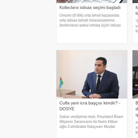
Kolleclərə ixtisas seçimi başladı
M
b
Ümumi (9 illik) orta təhsil bazasında
orta ixtisas təhsili müəssisələrinə
"
(kolleclərə) qəbul olmaq üçün ixtisas
v
seçimi avqustun 3-dən 9-dək (saat
f
23:59-dək) internet vasitəsilə
M
aparılacaq. Bu barədə -a Dövlət
j
İmtahan Mərkəzində
b
Culfa yeni icra başçısı kimdir? -
B
DOSYE
d
q
Xəbər verdiyimiz kimi, Prezident İlham
Əliyevin Sərəncamı ilə Naim Etibar
A
oğlu Cahidzadə Naxçıvan Muxtar
x
Respublikası Sədərək Rayon İcra
t
Hakimiyyətinin başçısı vəzifəsindən
v