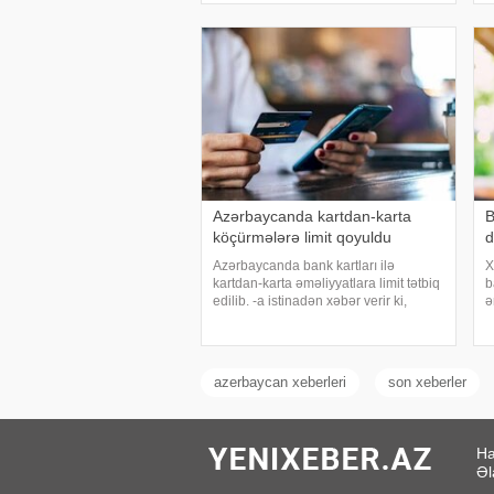
azad edilərək Naxçıvan Muxtar
Q
Respublikası Culf
1
Azərbaycanda kartdan-karta
B
köçürmələrə limit qoyuldu
d
Azərbaycanda bank kartları ilə
X
kartdan-karta əməliyyatlara limit tətbiq
b
edilib. -a istinadən xəbər verir ki,
ə
Azərbaycan Mərkəzi Bankı və
t
kommersiya bankları arasında əldə
b
edilmiş razılığa əsasən ölkədə kartla
m
əməliyyatlar
ü
azerbaycan xeberleri
son xeberler
Ha
Əl