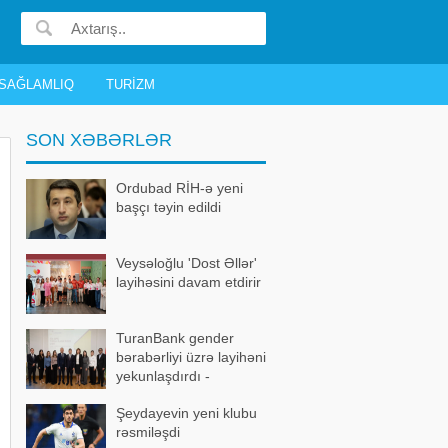
SAĞLAMLIQ
TURIZM
SON XƏBƏRLƏR
Ordubad RİH-ə yeni
başçı təyin edildi
Veysəloğlu 'Dost Əllər'
layihəsini davam etdirir
TuranBank gender
bərabərliyi üzrə layihəni
yekunlaşdırdı -
FOTOLAR
Şeydayevin yeni klubu
rəsmiləşdi