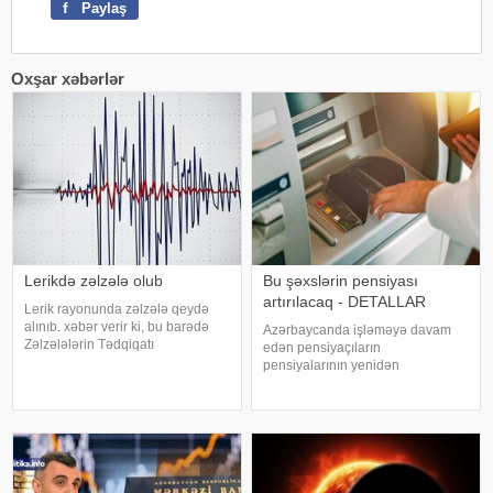
f
Paylaş
Oxşar xəbərlər
Lerikdə zəlzələ olub
Bu şəxslərin pensiyası
artırılacaq - DETALLAR
Lerik rayonunda zəlzələ qeydə
alınıb. xəbər verir ki, bu barədə
Azərbaycanda işləməyə davam
Zəlzələlərin Tədqiqatı
edən pensiyaçıların
Bürosundan bildirilib. Zəlzələ yerli
pensiyalarının yenidən
vaxtla saat 19.24-də qeydə alınıb.
hesablanması prosesi avtomatik
3,6 maqnitudalı zəlzələnin
qaydada davam edir. Əmək və
episentri 24 km. dərinlikdə olub.
Əhalinin Sosial Müdafiəsi
Məlumat
Nazirliyinin məlumatına görə, artıq
1300-dən çox şəxsin pensiyas