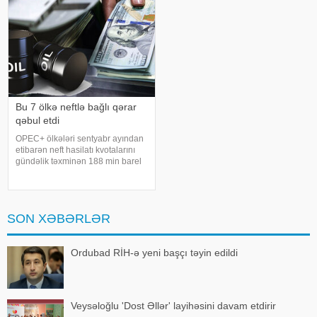
Bu 7 ölkə neftlə bağlı qərar
qəbul etdi
OPEC+ ölkələri sentyabr ayından
etibarən neft hasilatı kvotalarını
gündəlik təxminən 188 min barel
artırmağı təsdiqləməyi planlaşdırır.
xəbər verir ki, bundan sonra isə
hasilatın artırılması ilin sonunadək
dayandırılacaq
SON XƏBƏRLƏR
Ordubad RİH-ə yeni başçı təyin edildi
Veysəloğlu 'Dost Əllər' layihəsini davam etdirir