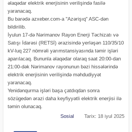
əlaqədar elektrik enerjisinin verilişində fasilə
yaranacaq.
Bu barədə azxeber.com-a "Azərişıq" ASC-dən
bildirilib.
İyulun 17-də Nərimanov Rayon Enerji Təchizatı və
Satışı İdarəsi (RETSİ) ərazisində yerləşən 110/35/10
kV-luq 227 nömrəli yarımstansiyasında təmir işləri
aparılacaq. Bununla əlaqədar olaraq saat 20:00-dan
21:00-dək Nərimanov rayonunun bəzi hissələrində
elektrik enerjisinin verilişində məhdudiyyət
yaranacaq.
Yenidənqurma işləri başa çatdıqdan sonra
sözügedən ərazi daha keyfiyyətli elektrik enerjisi ilə
təmin olunacaq.
Sosial
Tarix: 18 iyul 2025