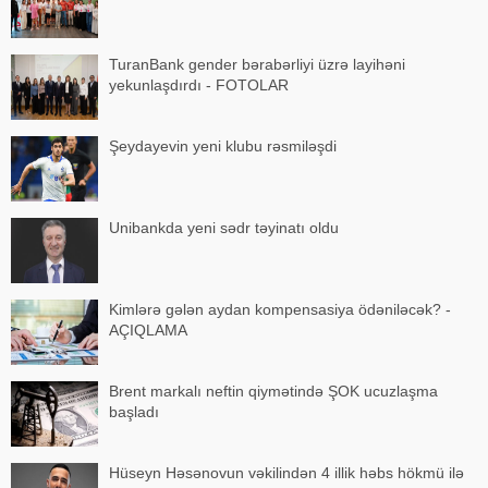
TuranBank gender bərabərliyi üzrə layihəni
yekunlaşdırdı - FOTOLAR
Şeydayevin yeni klubu rəsmiləşdi
Unibankda yeni sədr təyinatı oldu
Kimlərə gələn aydan kompensasiya ödəniləcək? -
AÇIQLAMA
Brent markalı neftin qiymətində ŞOK ucuzlaşma
başladı
Hüseyn Həsənovun vəkilindən 4 illik həbs hökmü ilə