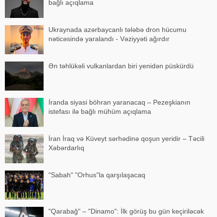
bağlı açıqlama
Ukraynada azərbaycanlı tələbə dron hücumu
nəticəsində yaralandı - Vəziyyəti ağırdır
Ən təhlükəli vulkanlardan biri yenidən püskürdü
İranda siyasi böhran yaranacaq – Pezeşkianın
istefası ilə bağlı mühüm açıqlama
İran İraq və Küveyt sərhədinə qoşun yeridir – Təcili
Xəbərdarlıq
"Sabah" "Orhus"la qarşılaşacaq
"Qarabağ" – "Dinamo": İlk görüş bu gün keçiriləcək