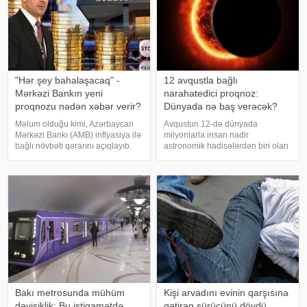
"Hər şey bahalaşacaq" -
12 avqustla bağlı
Mərkəzi Bankın yeni
narahatedici proqnoz:
proqnozu nədən xəbər verir?
Dünyada nə baş verəcək?
Məlum olduğu kimi, Azərbaycan
Avqustun 12-də dünyada
Mərkəzi Bankı (AMB) inflyasiya ilə
milyonlarla insan nadir
bağlı növbəti qərarını açıqlayıb.
astronomik hadisələrdən biri olan
Belə ki, AMB-nin yeni
tam Günəş tutulmasını izləmək
proqnozlarına əsasən,
imkanı əldə edəcək. Belə
Azərbaycanda illik inflyasiyanın
tutulmalar Yer kürəsində orta
2026-cı ildə 6,1 faiz, 2027-ci ildə
hesabla hər 18 aydan bir baş
isə 5,8 fai
versə də, onların tam fazas
Bakı metrosunda mühüm
Kişi arvadını evinin qarşısına
dəyişiklik: Bu istiqamətdə
gətirən sürücünü döydü