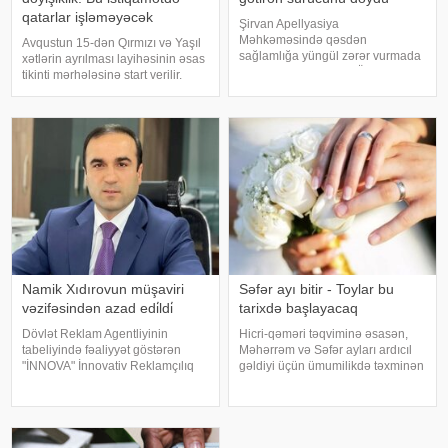
qatarlar işləməyəcək
Şirvan Apellyasiya
Məhkəməsində qəsdən
Avqustun 15-dən Qırmızı və Yaşıl
sağlamlığa yüngül zərər vurmada
xətlərin ayrılması layihəsinin əsas
təqsirləndirilən Famil Ömərovun
tikinti mərhələsinə start verilir.
(adı, soyadı şərtidir) barəsindəki
xəbər verir ki, bu barədə "Bakı
hökmdən verilən apellyasiya
Metropoliteni" QSC məlumat
şikayəti üzrə məhkəmə prosesi
yayıb. . Bildirilib ki, 10-11 aylıq
başa çatıb. -a istinadə
tikinti müddətind
Namik Xıdırovun müşaviri
Səfər ayı bitir - Toylar bu
vəzifəsindən azad edi̇ldi̇
tarixdə başlayacaq
Dövlət Reklam Agentliyinin
Hicri-qəməri təqviminə əsasən,
tabeliyində fəaliyyət göstərən
Məhərrəm və Səfər ayları ardıcıl
"İNNOVA" İnnovativ Reklamçılıq
gəldiyi üçün ümumilikdə təxminən
Şirkəti Məhdud Məsuliyyətli
60 günlük dövrü əhatə edir. Qeyd
Cəmiyyətinin (MMC) icraçı
edək ki, Məhərrəm ayı artıq başa
direktorunun müşaviri
çatıb. Hazırda isə Səfər ayı davam
vəzifəsindən azad edilib.
edir və avqustun 13-14-d
"Qaynarinfo"y