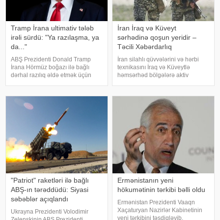
Tramp İrana ultimativ tələb
İran İraq və Küveyt
irəli sürdü: "Ya razılaşma, ya
sərhədinə qoşun yeridir –
da..."
Təcili Xəbərdarlıq
ABŞ Prezidenti Donald Tramp
İran silahlı qüvvələrini və hərbi
İrana Hörmüz boğazı ilə bağlı
texnikasını İraq və Küveytlə
dərhal razılıq əldə etmək üçün
həmsərhəd bölgələrə aktiv
sərt ultimativ tələb irəli sürüb.
şəkildə köçürməyə başlayıb. Bu
"Bloomberg" agentliyinin
barədə məlumatı proyranlı sosial
məlumatına görə, Vaşinqton
media kanalları və teleqram
Tehran qarşısında açıq şərt
səhifələri yayıb. xəbər verir ki,
qoyub: y
yayıla
"Patriot" raketləri ilə bağlı
Ermənistanın yeni
ABŞ-ın tərəddüdü: Siyasi
hökumətinin tərkibi bəlli oldu
səbəblər açıqlandı
Ermənistan Prezidenti Vaaqn
Xaçaturyan Nazirlər Kabinetinin
Ukrayna Prezidenti Volodimir
yeni tərkibini təsdiqləyib.
Zelenskinin ABŞ Prezidenti