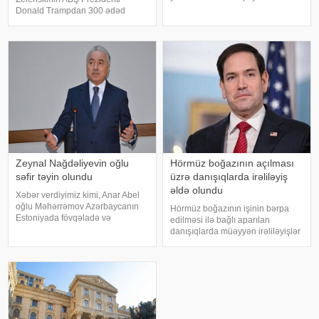
KONKRET.azxəbər verir ki,
Donald Trampdan 300 ədəd
Xaçatryan bununla bağlı fərman
"Patriot" raketi istəməsi
imzalayıb. Fərmana əsasən:.
Vaşinqtonun Kiyevə hərbi dəstəyi
Mqer Qriqoryan – Baş nazirin
ilə bağlı müzakirələri yenidən
müavini. Tiqran Xaçatrya
gündəmə gətirib. Bununla belə,
Ağ Ev b
Zeynal Nağdəliyevin oğlu
Hörmüz boğazının açılması
səfir təyin olundu
üzrə danışıqlarda irəliləyiş
əldə olundu
Xəbər verdiyimiz kimi, Anar Abel
oğlu Məhərrəmov Azərbaycanın
Hörmüz boğazının işinin bərpa
Estoniyada fövqəladə və
edilməsi ilə bağlı aparılan
səlahiyyətli səfiri vəzifəsindən geri
danışıqlarda müəyyən irəliləyişlər
çağırılıb. Dövlət başçısının
əldə olunub, lakin hələ ki yekun
Sərəncamı ilə Nemət Zeynal oğlu
razılaşma imzalanmayıb. Bu
Nağdəliyev Azərbaycanın
barədə ABŞ dövlət katibi Marko
Estoniyada fövqəlad
Rubio açıqlama verib. xəbər verir
ki