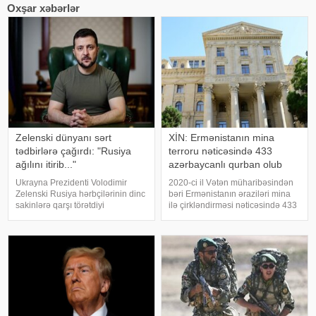
Oxşar xəbərlər
Zelenski dünyanı sərt
XİN: Ermənistanın mina
tədbirlərə çağırdı: "Rusiya
terroru nəticəsində 433
ağılını itirib..."
azərbaycanlı qurban olub
Ukrayna Prezidenti Volodimir
2020-ci il Vətən müharibəsindən
Zelenski Rusiya hərbçilərinin dinc
bəri Ermənistanın əraziləri mina
sakinlərə qarşı törətdiyi
ilə çirkləndirməsi nəticəsində 433
qəddarlıqları kəskin şəkildə
nəfər mina qurbanı olub. xəbər
pisləyib və beynəlxalq ictimaiyyəti
verir ki, bu barədə Xarici İşlər
dərhal hərəkətə keçməyə çağırıb.
Nazirliyinin "X" səhifəsində
xəbər verir ki, Ukrayna lideri b
bildirilib. Son hadisəd