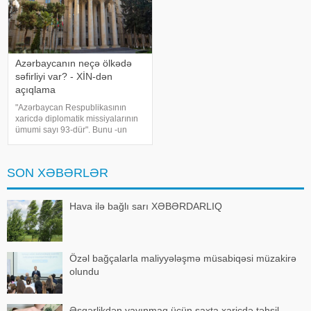
Azərbaycanın neçə ölkədə
səfirliyi var? - XİN-dən
açıqlama
"Azərbaycan Respublikasının
xaricdə diplomatik missiyalarının
ümumi sayı 93-dür". Bunu -un
sorğusuna cavab olaraq
Azərbaycan Xarici İşlər
Nazirliyinin mətbuat katibi Ayxan
SON XƏBƏRLƏR
Hacızadə deyib. . O bildirib ki,
Azərbayca
Hava ilə bağlı sarı XƏBƏRDARLIQ
Özəl bağçalarla maliyyələşmə müsabiqəsi müzakirə
olundu
Əsgərlikdən yayınmaq üçün saxta xaricdə təhsil