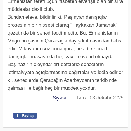
Ermənistan tərəfi üçün nisbətən əlverişli olan bir sıra
müddəalar daxil olub.
Bundan əlavə, bildirilir ki, Paşinyan danışıqlar
prosesinin bir hissəsi olaraq "Haykakan Jamanak"
qəzetində bir sənəd təqdim edib. Bu, Ermənistanın
Meğri bölgəsinin Qarabağla dəyişdirilməsindən bəhs
edir. Mikoyanın sözlərinə görə, belə bir sənəd
danışıqlar masasında heç vaxt mövcud olmayıb.
Baş nazirin əleyhdarları dəfələrlə sənədlərin
ictimaiyyətə açıqlanmasına çağırıblar və iddia edirlər
ki, sənədlərdə Qarabağın Azərbaycanın tərkibində
qalması ilə bağlı heç bir müddəa yoxdur.
Siyasi
Tarix: 03 dekabr 2025
f
Paylaş