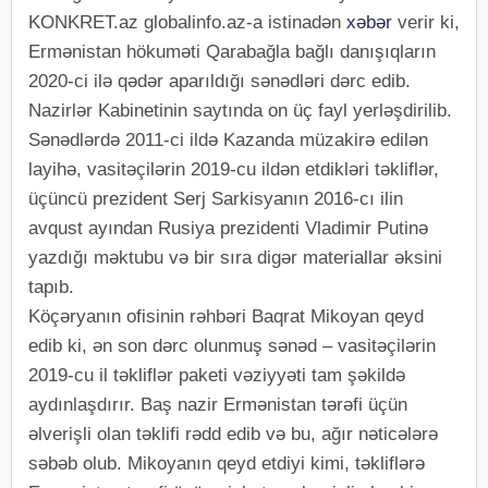
KONKRET.az globalinfo.az-a istinadən
xəbər
verir ki,
Ermənistan hökuməti Qarabağla bağlı danışıqların
2020-ci ilə qədər aparıldığı sənədləri dərc edib.
Nazirlər Kabinetinin saytında on üç fayl yerləşdirilib.
Sənədlərdə 2011-ci ildə Kazanda müzakirə edilən
layihə, vasitəçilərin 2019-cu ildən etdikləri təkliflər,
üçüncü prezident Serj Sarkisyanın 2016-cı ilin
avqust ayından Rusiya prezidenti Vladimir Putinə
yazdığı məktubu və bir sıra digər materiallar əksini
tapıb.
Köçəryanın ofisinin rəhbəri Baqrat Mikoyan qeyd
edib ki, ən son dərc olunmuş sənəd – vasitəçilərin
2019-cu il təkliflər paketi vəziyyəti tam şəkildə
aydınlaşdırır. Baş nazir Ermənistan tərəfi üçün
əlverişli olan təklifi rədd edib və bu, ağır nəticələrə
səbəb olub. Mikoyanın qeyd etdiyi kimi, təkliflərə