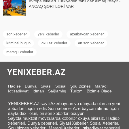
Avropa ölkələri Türkiyədən təbii qaz almaq istəyir -
ANCAQ ŞƏRTLƏRİ VAR
son xeberler
yeni xeberler
azerbaycan xeberleri
kriminal bugun
oxu.az xeberler
ən son xəbərlər
maraqlı xəbərlər
Hadisə
Dünya
Siyasi
Sosial
Şou Biznes
Maraqlı
İqtisadiyyat
İdman
Sağlamlıq
Turizm
Bizimlə Əlaqə
YENIXEBER.AZ sayti Azerbaycan və dünyada olan ən yeni
xəbərləri təqdim edir. Son xeberler Azerbaycan almaq üçün
sayta daxil olun, ən son xəbərləri oxuyun.
Saytda müxtəlif mövzularda xəbərlər oxuya bilərsiz. Hadisə
xeberileri, Dunya xeberleri, Siyasi Xeberler, Sosial Xeberler,
Sou biznes xeberleri, Maraqli Xeberler, Iqtisadiyyat xeberleri,