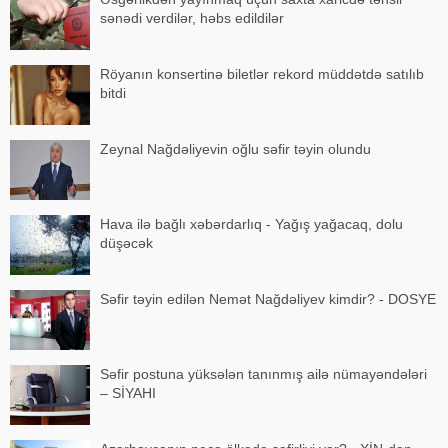
sənədi verdilər, həbs edildilər
Röyanın konsertinə biletlər rekord müddətdə satılıb
bitdi
Zeynal Nağdəliyevin oğlu səfir təyin olundu
Hava ilə bağlı xəbərdarlıq - Yağış yağacaq, dolu
düşəcək
Səfir təyin edilən Nemət Nağdəliyev kimdir? - DOSYE
Səfir postuna yüksələn tanınmış ailə nümayəndələri
– SİYAHI