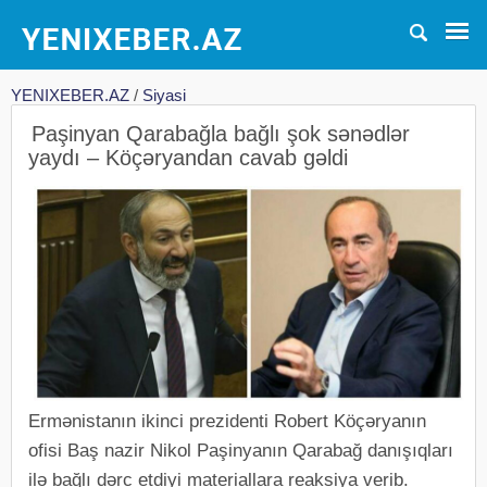
YENIXEBER.AZ
/
Siyasi
Paşinyan Qarabağla bağlı şok sənədlər
yaydı – Köçəryandan cavab gəldi
Ermənistanın ikinci prezidenti Robert Köçəryanın
ofisi Baş nazir Nikol Paşinyanın Qarabağ danışıqları
ilə bağlı dərc etdiyi materiallara reaksiya verib.