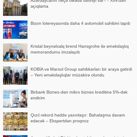
Azərbaycanın neçə ölkədə səfirliyi var? - XİN-dən
açıqlama
Bizon lotereyasında daha 4 avtomobil sahibini tapıb
Kristal beynəlxalq brend Hansgrohe ilə əməkdaşlıq
memorandumu imzalayıb
KOBİA və Marsol Group sahibkarları bir araya gətirdi
– Yeni əməkdaşlıqlar müzakirə olundu
Birbank Biznes-dən mikro biznes kreditinə 5%-dək
endirim
Qızıl rekord həddə yaxınlaşır: Bahalaşma davam
edəcək – Ekspertdən proqnoz