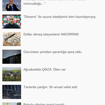
mövcudluğu..."
"Dinamo" ilə oyuna istədiyimiz kimi hazırlaşmışıq
Dollar almaq istəyənlərin NƏZƏRİNƏ
Gürcüstan yenidən qaranlığa qərq oldu
Ağcabədidə QƏZA: Ölən var
Tərtərdə yanğın: Ər-arvad vəfat etdi
Bakıda ofisdən meyit tapıldı