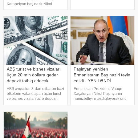
sonra iki ölkə arasında
Karapetyan baş nazir Nikol
münasibətlər strateji tərəfdaşlıq
Paşinyanın onu xeyriyyəçiliklə
məcrasında inkişaf edirdi. Onun
məşğul olmaq imkanından
fikrincə, həmin dövrdə siyasi
məhrum edəcəyi ilə bağlı
dialoq
xəbərdarlığına münasibət bildirib.
Ermənista
ABŞ turist və biznes vizaları
Paşinyan yenidən
üçün 20 min dollara qədər
Ermənistanın Baş naziri təyin
depozit tətbiq edəcək
edildi - YENİLƏNDİ
ABŞ avqustun 3-dən etibarən bəzi
Ermənistan Prezidenti Vaaqn
ölkələrin vətəndaşları üçün turist
Xaçaturyan Nikol Paşinyanın
və biznes vizaları üzrə depozit
namizədliyini təsdiqləyərək onu
sistemi tətbiq edəcək.
yenidən baş nazir təyin edib.
KONKRET.azxəbər verir ki, bu
xəbər verir ki, bu barədə
barədə ABŞ Dövlət
Ermənistan Prezidentinin rəsmi
Departamentinin avqustun 1-də
saytında dərc olunan fərmanda
yenilənmiş bildirişind
bildirilib. Sənədd