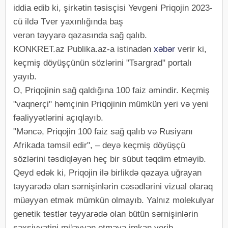
iddia edib ki, şirkətin təsisçisi Yevgeni Priqojin 2023-
cü ildə Tver yaxınlığında baş
verən təyyarə qəzasında sağ qalıb.
KONKRET.az Publika.az-a istinadən
xəbər
verir ki,
keçmiş döyüşçünün sözlərini "Tsargrad" portalı
yayıb.
O, Priqojinin sağ qaldığına 100 faiz əmindir. Keçmiş
"vaqnerçi" həmçinin Priqojinin mümkün yeri və yeni
fəaliyyətlərini açıqlayıb.
"Məncə, Priqojin 100 faiz sağ qalıb və Rusiyanı
Afrikada təmsil edir", – deyə keçmiş döyüşçü
sözlərini təsdiqləyən heç bir sübut təqdim etməyib.
Qeyd edək ki, Priqojin ilə birlikdə qəzaya uğrayan
təyyarədə olan sərnişinlərin cəsədlərini vizual olaraq
müəyyən etmək mümkün olmayıb. Yalnız molekulyar
genetik testlər təyyarədə olan bütün sərnişinlərin
şəxsiyyətini müəyyən etməyə imkan verib.