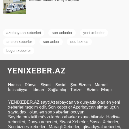
azerbaycan xeberleri
son xeberler
yeni xeberler
ən son xeberler
son.xeber
sou biznes
bugun xeberler
Hadisə
Dünya
Siyasi
Sosial
Şou Biznes
Maraqlı
İqtisadiyyat
İdman
Sağlamlıq
Turizm
Bizimlə Əlaqə
YENIXEBER.AZ sayti Azerbaycan və dünyada olan ən yeni
xəbərləri təqdim edir. Son xeberler Azerbaycan almaq üçün
sayta daxil olun, ən son xəbərləri oxuyun.
Saytda müxtəlif mövzularda xəbərlər oxuya bilərsiz. Hadisə
xeberileri, Dunya xeberleri, Siyasi Xeberler, Sosial Xeberler,
Sou biznes xeberleri, Maraqli Xeberler, Iqtisadiyyat xeberleri,