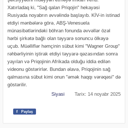
Xatırladaq ki, "Sağ qalan Priqojin" hekayəsi
Rusiyada noyabrın əvvəlində başlayıb. KİV-in istinad
etdiyi mənbələrə görə, ABŞ-Venesuela
münasibətlərindəki böhran fonunda əvvəllər özəl
hərbi şirkətə bağlı olan təyyarə sonuncu ölkəyə
uçub. Müəlliflər həmçinin sübut kimi "Wagner Group"
rəhbərliyinin iştirak etdiyi təyyarə qəzasından sonra
yayılan və Priqojinin Afrikada olduğu iddia edilən
videonu göstərirlər. Bundan əlavə, Priqojinin sağ
qalmasına sübut kimi onun "əmək haqqı vərəqəsi" də
göstərilir.
Siyasi
Tarix: 14 noyabr 2025
f
Paylaş