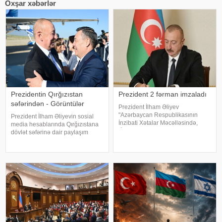
Oxşar xəbərlər
Prezidentin Qırğızıstan
Prezident 2 fərman imzaladı
səfərindən - Görüntülər
Prezident İlham Əliyev
"Azərbaycan Respublikasının
Prezident İlham Əliyevin sosial
İnzibati Xətalar Məcəlləsində,
media hesablarında Qırğızıstana
"İnformasiya, informasiyalaşdırma
dövlət səfərinə dair paylaşım
və informasiyanın mühafizəsi
edilib. həmin paylaşımı təqdim
haqqında" və "Uşaqların zərərli
edir:
informasiyadan qorunmas