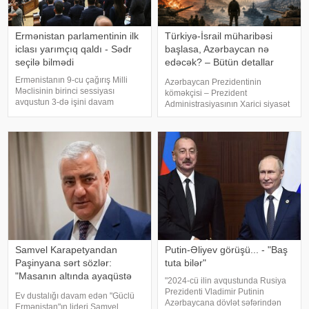
Ermənistan parlamentinin ilk
Türkiyə-İsrail müharibəsi
iclası yarımçıq qaldı - Sədr
başlasa, Azərbaycan nə
seçilə bilmədi
edəcək? – Bütün detallar
bəlli oldu
Ermənistanın 9-cu çağırış Milli
Azərbaycan Prezidentinin
Məclisinin birinci sessiyası
köməkçisi – Prezident
avqustun 3-də işini davam
Administrasiyasının Xarici siyasət
etdirəcək. KONKRET.azxəbər
məsələləri şöbəsinin müdiri
verir ki, bu barədə "Armenpress"
Hikmət Hacıyevin "Haber Global"a
məlumat yayıb. Məlumata görə,
verdiyi açıqlama son illərdə
sessiya avqustun 2-si səhər
Türkiyə cəmiyyətinin müəyyən
saatlarınd
kəsimlərind
Samvel Karapetyandan
Putin-Əliyev görüşü... - "Baş
Paşinyana sərt sözlər:
tuta bilər"
"Masanın altında ayaqüstə
"2024-cü ilin avqustunda Rusiya
gəzəndə..."
Prezidenti Vladimir Putinin
Ev dustalığı davam edən "Güclü
Azərbaycana dövlət səfərindən
Ermənistan"ın lideri Samvel