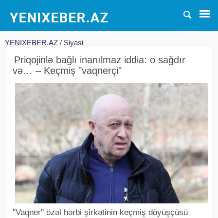
YENIXEBER.AZ
/
Siyasi
Priqojinlə bağlı inanılmaz iddia: o sağdır
və… – Keçmiş "vaqnerçi"
"Vaqner" özəl hərbi şirkətinin keçmiş döyüşçüsü