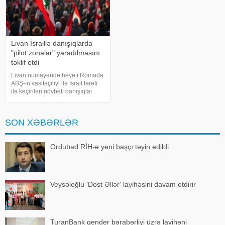
Livan İsraillə danışıqlarda
"pilot zonalar" yaradılmasını
təklif etdi
Livan nümayəndə heyəti Romada
ABŞ-ın vasitəçiliyi ilə İsrail tərəfi
ilə keçirilən növbəti danışıqlar
raundunda İsrail qüvvələrinin
çıxarılacağı yeni "pilot zonalar"ın
yaradılmasını müzakirəyə təklif
SON XƏBƏRLƏR
edib. Bu barəd
Ordubad RİH-ə yeni başçı təyin edildi
Veysəloğlu 'Dost Əllər' layihəsini davam etdirir
TuranBank gender bərabərliyi üzrə layihəni