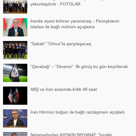
yekunlaşdırdı - FOTOLAR
İranda siyasi böhran yaranacaq – Pezeşkianın
istefası ilə bağlı mühüm açıqlama
"Sabah" "Orhus"la qarşılaşacaq
"Qarabağ" – "Dinamo": İlk görüş bu gün keçiriləcək
ABŞ və İran arasında kritik 48 saat
İran Hörmüz boğazı ilə bağlı razılaşmanı açıqladı
Netanyahudan KƏSKİN BƏYANAT: "İsrailin