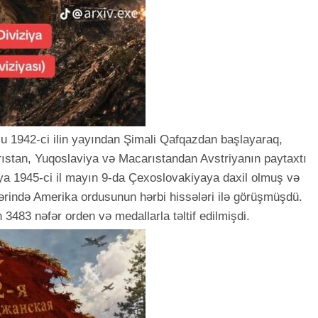
lu 1942-ci ilin yayından Şimali Qafqazdan başlayaraq,
ıstan, Yuqoslaviya və Macarıstandan Avstriyanın paytaxtı
ya 1945-ci il mayın 9-da Çexoslovakiyaya daxil olmuş və
rində Amerika ordusunun hərbi hissələri ilə görüşmüşdü.
 3483 nəfər orden və medallarla təltif edilmişdi.