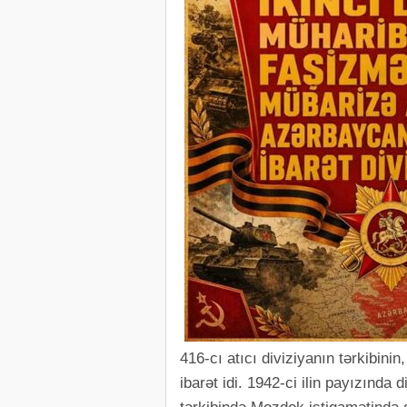
416-cı atıcı diviziyanın tərkibin
ibarət idi. 1942-ci ilin payızında