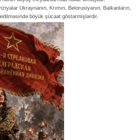
viziyalar Ukraynanın, Krımın, Belorusiyanın, Balkanların,
 edilməsində böyük şücaət göstərmişlərdir.