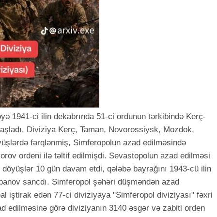
əyə 1941-ci ilin dekabrında 51-ci ordunun tərkibində Kerç-
başladı. Diviziya Kerç, Taman, Novorossiysk, Mozdok,
yüşlərdə fərqlənmiş, Simferopolun azad edilməsində
rov ordeni ilə təltif edilmişdi. Sevastopolun azad edilməsi
öyüşlər 10 gün davam etdi, qələbə bayrağını 1943-cü ilin
banov sancdı. Simferopol şəhəri düşməndən azad
l iştirak edən 77-ci diviziyaya "Simferopol diviziyası" fəxri
ad edilməsinə görə diviziyanın 3140 əsgər və zabiti orden