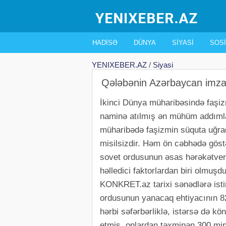
HADISƏ
DÜNYA
SIYASI
SOSI
YENIXEBER.AZ
/
Siyasi
Qələbənin Azərbaycan imzası:
İkinci Dünya müharibəsində faşizm
naminə atılmış ən mühüm addımlar
müharibədə faşizmin süquta uğra
misilsizdir. Həm ön cəbhədə göst
sovet ordusunun əsas hərəkətver
həlledici faktorlardan biri olmuşdu
KONKRET.az tarixi sənədlərə ist
ordusunun yanacaq ehtiyacının 82
hərbi səfərbərliklə, istərsə də kö
etmiş, onlardan təxminən 300 mi