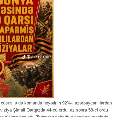
in, xüsusilə də komanda heyətinin 92%-i azərbaycanlılardan
 diviziya Şimali Qafqazda 44-cü ordu, az sonra 58-ci ordu