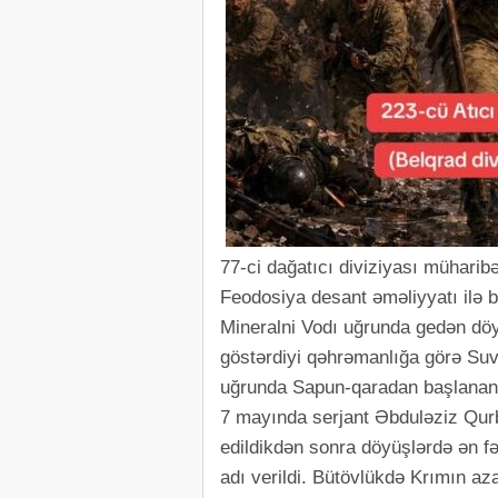
77-ci dağatıcı diviziyası müharib
Feodosiya desant əməliyyatı ilə 
Mineralni Vodı uğrunda gedən dö
göstərdiyi qəhrəmanlığa görə Suvo
uğrunda Sapun-qaradan başlanan d
7 mayında serjant Əbduləziz Qur
edildikdən sonra döyüşlərdə ən fəa
adı verildi. Bütövlükdə Krımın az