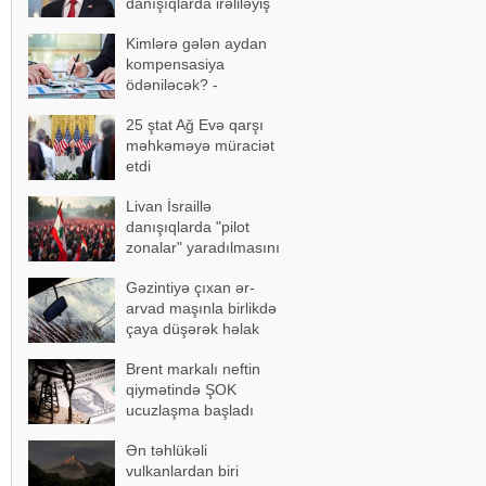
danışıqlarda irəliləyiş
əldə olundu
Kimlərə gələn aydan
kompensasiya
ödəniləcək? -
AÇIQLAMA
25 ştat Ağ Evə qarşı
məhkəməyə müraciət
etdi
Livan İsraillə
danışıqlarda "pilot
zonalar" yaradılmasını
təklif etdi
Gəzintiyə çıxan ər-
arvad maşınla birlikdə
çaya düşərək həlak
oldu - FOTOLAR
Brent markalı neftin
qiymətində ŞOK
ucuzlaşma başladı
Ən təhlükəli
vulkanlardan biri