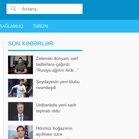
SAĞLAMLIQ
TURIZM
SON XƏBƏRLƏR
Zelenski dünyanı sərt
tədbirlərə çağırdı:
"Rusiya ağılını itirib..."
Şeydayevin yeni klubu
rəsmiləşdi
Unibankda yeni sədr
təyinatı oldu
Hörmüz boğazının
açılması üzrə