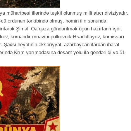
a müharibəsi illərində təşkil olunmuş milli atıcı diviziyadır.
-cü ordunun tərkibində olmuş, həmin ilin sonunda
irilərək Şimali Qafqaza göndərilmək üçün hazırlanmışdı.
akov, komandir müavini polkovnik Əsədullayev, komissarı
 Şəxsi heyətinin əksəriyyəti azərbaycanlılardan ibarət
lərində Krım yarımadasına desant yolu ilə göndərildi və 51-