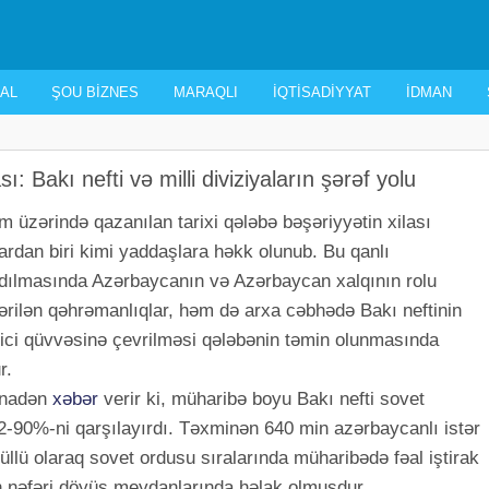
AL
ŞOU BIZNES
MARAQLI
İQTISADIYYAT
İDMAN
 Bakı nefti və milli diviziyaların şərəf yolu
 üzərində qazanılan tarixi qələbə bəşəriyyətin xilası
dan biri kimi yaddaşlara həkk olunub. Bu qanlı
dılmasında Azərbaycanın və Azərbaycan xalqının rolu
ərilən qəhrəmanlıqlar, həm də arxa cəbhədə Bakı neftinin
ici qüvvəsinə çevrilməsi qələbənin təmin olunmasında
r.
inadən
xəbər
verir ki, müharibə boyu Bakı nefti sovet
-90%-ni qarşılayırdı. Təxminən 640 min azərbaycanlı istər
nüllü olaraq sovet ordusu sıralarında müharibədə fəal iştirak
n nəfəri döyüş meydanlarında həlak olmuşdur.