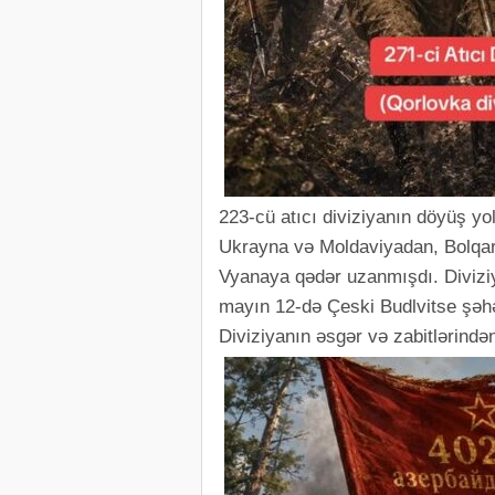
223-cü atıcı diviziyanın döyüş yo
Ukrayna və Moldaviyadan, Bolqar
Vyanaya qədər uzanmışdı. Divizi
mayın 12-də Çeski Budlvitse şəhə
Diviziyanın əsgər və zabitlərindən