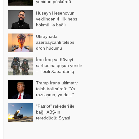
yenidən püskürdü
Hüseyn Həsənovun
vəkilindən 4 illik həbs
hökmü ilə bağlı
açıqlama
Ukraynada
azərbaycanlı tələbə
dron hücumu
nəticəsində yaralandı -
İran İraq və Küveyt
Vəziyyəti ağırdır
sərhədinə qoşun yeridir
– Təcili Xəbərdarlıq
Tramp İrana ultimativ
tələb irəli sürdü: "Ya
razılaşma, ya da..."
"Patriot" raketləri ilə
bağlı ABŞ-ın
tərəddüdü: Siyasi
səbəblər açıqlandı