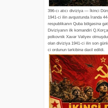
396-cı atıcı diviziya — İkinci Düny
1941-ci ilin avqustunda İranda 44
respublikanın Quba bölgəsinə gət
Diviziyanın ilk komandiri Q.Korç
polkovnik Xavər Vəliyev olmuşdur.
olan diviziya 1941-ci ilin son gün
ci ordunun tərkibinə daxil edildi.