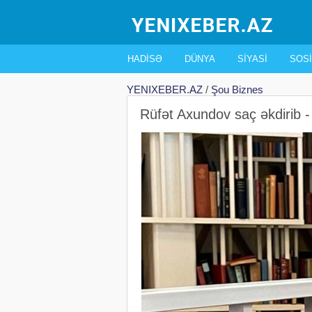
HADISƏ
DÜNYA
SIYASI
SOSI
YENIXEBER.AZ
/
Şou Biznes
Rüfət Axundov saç əkdirib