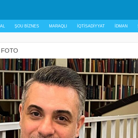
AL
ŞOU BIZNES
MARAQLI
İQTISADIYYAT
İDMAN
 - FOTO