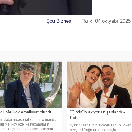
Şou Biznes
Tarix: 04 oktyabr 2025
qil Məlikov əməliyyat olundu
"Çirkin"in aktyoru nişanlandı -
Foto
məkdar incəsənət xadimi, xanəndə
qil Məlikov özəl xəstəxanaların
"Çirkin" serialının aktyoru Olqun Toker
irində açıq ürək əməliyyatı keçirib.
sevgilisi Yağmur Karakılınçla