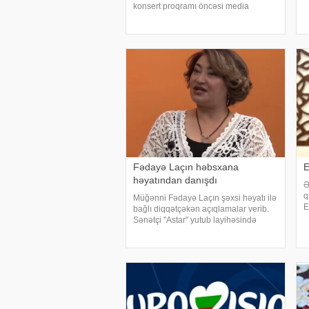
x
konsert proqramı öncəsi media
x
nümayəndələrinin suallarını
m
cavablandırıb, yaradıcılığı və konsertlə
a
bağlı fikirlərini bölüşüb. xəbər verir ki,
sənətkarın sözlərin
Fədayə Laçın həbsxana
E
həyatından danışdı
Ə
q
Müğənni Fədayə Laçın şəxsi həyatı ilə
E
bağlı diqqətçəkən açıqlamalar verib.
h
Sənətçi "Astar" yutub layihəsində
s
ailəsində yaşadığı çətinliklərdən
b
danışıb. F.Laçın bildirib ki, atası
anasına xəyanət etdikdən sonra
valideynlər