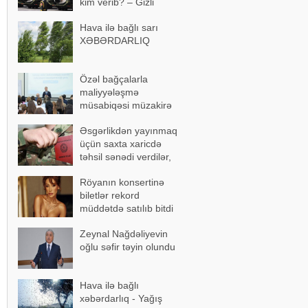
kim verib? – Gizli
razılaşma…
Hava ilə bağlı sarı
XƏBƏRDARLIQ
Özəl bağçalarla
maliyyələşmə
müsabiqəsi müzakirə
olundu
Əsgərlikdən yayınmaq
üçün saxta xaricdə
təhsil sənədi verdilər,
həbs edildilər
Röyanın konsertinə
biletlər rekord
müddətdə satılıb bitdi
Zeynal Nağdəliyevin
oğlu səfir təyin olundu
Hava ilə bağlı
xəbərdarlıq - Yağış