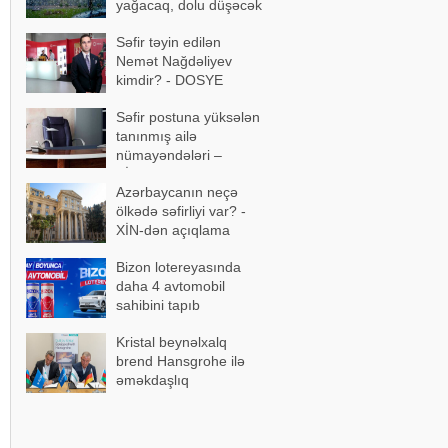
yağacaq, dolu düşəcək
Səfir təyin edilən
Nemət Nağdəliyev
kimdir? - DOSYE
Səfir postuna yüksələn
tanınmış ailə
nümayəndələri –
SİYAHI
Azərbaycanın neçə
ölkədə səfirliyi var? -
XİN-dən açıqlama
Bizon lotereyasında
daha 4 avtomobil
sahibini tapıb
Kristal beynəlxalq
brend Hansgrohe ilə
əməkdaşlıq
memorandumu
imzalayıb