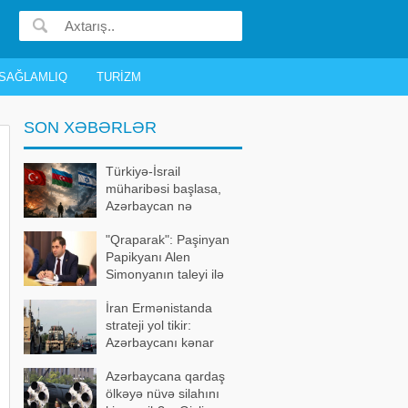
SAĞLAMLIQ
TURIZM
SON XƏBƏRLƏR
Türkiyə-İsrail
müharibəsi başlasa,
Azərbaycan nə
edəcək? – Bütün
"Qraparak": Paşinyan
detallar bəlli oldu
Papikyanı Alen
Simonyanın taleyi ilə
üz-üzə qoymaq istəyib
İran Ermənistanda
strateji yol tikir:
Azərbaycanı kənar
keçən marşrut
Azərbaycana qardaş
formalaşır
ölkəyə nüvə silahını