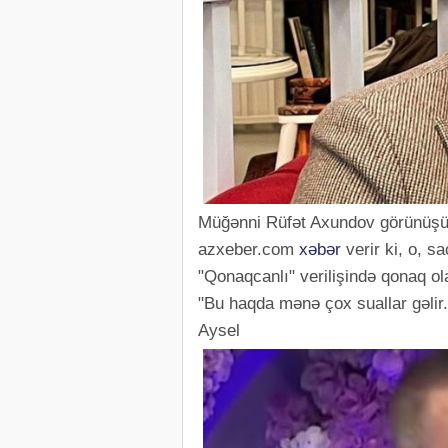
Müğənni Rüfət Axundov görünüşünd
azxeber.com
xəbər
verir ki, o, s
"Qonaqcanlı" verilişində qonaq ola
"Bu haqda mənə çox suallar gəlir.
Aysel