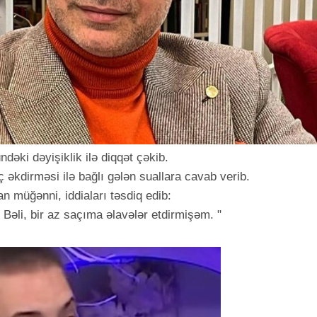
əki dəyişiklik ilə diqqət çəkib.
aç əkdirməsi ilə bağlı gələn suallara cavab verib.
n müğənni, iddiaları təsdiq edib:
 Bəli, bir az saçıma əlavələr etdirmişəm. "