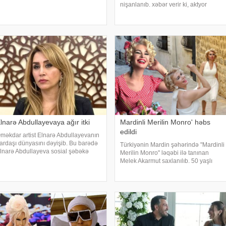
əbər verir ki, bu barədə "Teleqraf"a
nişanlanıb. xəbər verir ki, aktyor
anəndənin oğlu Hüseyn Məlikov
sevgilisini Bursada yaşayan
əlumat verib. Onun sözlərinə görə,
ailəsindən istəyib. Tokeri bu özəl
tasını
günündə həmkarları Diren
Polatoğulları və Mustaf
lnarə Abdullayevaya ağır itki
Mardinli Merilin Monro' həbs
edildi
məkdar artist Elnarə Abdullayevanın
ardaşı dünyasını dəyişib. Bu barədə
Türkiyənin Mardin şəhərində "Mardinli
lnarə Abdullayeva sosial şəbəkə
Merilin Monro" ləqəbi ilə tanınan
esabında yazıb. O, kədərini bu
Melek Akarmut saxlanılıb. 50 yaşlı
özlərlə ifadə edib:. "Bəzən insan elə
Melek Akarmutun sosial media
ir itki yaşayır ki, onu heç bir söz ifad
hesabında 15 iyul 2016-cı il çevriliş
cəhdi ilə bağlı cinayət tərkibli olduğ