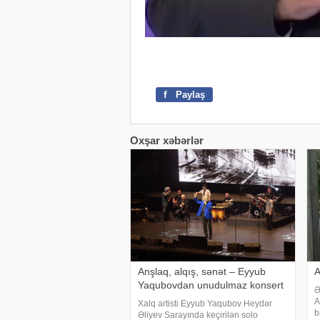
f
Paylaş
Oxşar xəbərlər
Anşlaq, alqış, sənət – Eyyub
A
Yaqubovdan unudulmaz konsert
Ə
A
Xalq artisti Eyyub Yaqubov Heydər
b
Əliyev Sarayında keçirilən solo