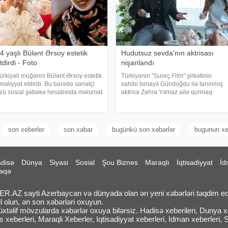
4 yaşlı Bülənt Ərsoy estetik
Hudutsuz sevda'nın aktrisası
tdirdi - Foto
nişanlandı
ürkiyəli müğənni Bülənt Ərsoy estetik
Türkiyənin "Sureç Film" şirkətinin
məliyyat etdirib. Bu barədə sənətçi
sahibi İsmayıl Gündoğdu ilə tanınmış
zü sosial şəbəkə hesabında məlumat
aktrisa Zəhra Yılmaz ailə qurmaq
erib. 74 yaşlı ifaçı əməliyyatdan
yolunda ilk addımı ataraq
onra paylaşdığı fotoya bunları qeyd
nişanlanıblar. . Cütlüyün nişan
dib:. "Hörmətli izləyicilərim
mərasimində incəsənət aləmindən
tanınmış simala
son xeberler
son xabar
bugünkü son xəbərlər
bugunun xeb
disə
Dünya
Siyasi
Sosial
Şou Biznes
Maraqlı
İqtisadiyyat
İd
aqə
.AZ sayti Azerbaycan və dünyada olan ən yeni xəbərləri təqdim ed
l olun, ən son xəbərləri oxuyun.
təlif mövzularda xəbərlər oxuya bilərsiz. Hadisə xeberileri, Dunya xeb
 xeberleri, Maraqli Xeberler, Iqtisadiyyat xeberleri, Idman xeberleri, 