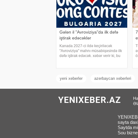
Gələn il "Avroviziya"da ilk dəfə
7
iştirak edəcəklər
e
Kanada 2027-ci ildə keçiriləcək
T
"Avroviziya" mahnı müsabiqəsində ilk
ə
dəfə iştirak edəcək. xəbər verir ki, bu
ö
barədə "Avroviziya"nın rəsmi saytı
v
məlumat yayıb. Bildirilib ki, Kanada
s
2015-ci ildə yarışmay
e
yeni xeberler
azerbaycan xeberleri
Ha
Əl
YENIXEBER
sayta daxi
Saytda müx
Sou biznes