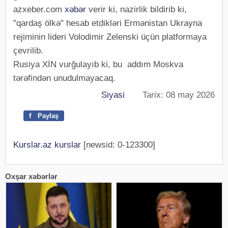
azxeber.com
xəbər
verir ki, nazirlik bildirib ki,
"qardaş ölkə" hesab etdikləri Ermənistan Ukrayna
rejiminin lideri Volodimir Zelenski üçün platformaya
çevrilib.
Rusiya XİN vurğulayıb ki, bu addım Moskva
tərəfindən unudulmayacaq.
Siyasi
Tarix: 08 may 2026
f
Paylaş
Kurslar.az kurslar
[newsid: 0-123300]
Oxşar xəbərlər