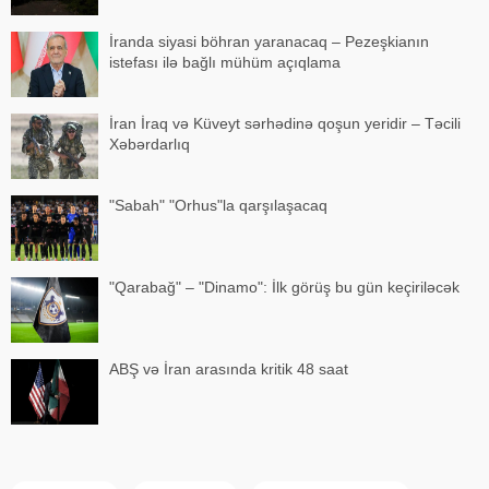
İranda siyasi böhran yaranacaq – Pezeşkianın
istefası ilə bağlı mühüm açıqlama
İran İraq və Küveyt sərhədinə qoşun yeridir – Təcili
Xəbərdarlıq
"Sabah" "Orhus"la qarşılaşacaq
"Qarabağ" – "Dinamo": İlk görüş bu gün keçiriləcək
ABŞ və İran arasında kritik 48 saat