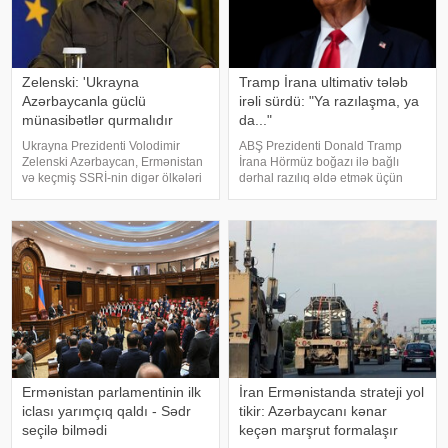
Zelenski: 'Ukrayna
Tramp İrana ultimativ tələb
Azərbaycanla güclü
irəli sürdü: "Ya razılaşma, ya
münasibətlər qurmalıdır
da..."
Ukrayna Prezidenti Volodimir
ABŞ Prezidenti Donald Tramp
Zelenski Azərbaycan, Ermənistan
İrana Hörmüz boğazı ilə bağlı
və keçmiş SSRİ-nin digər ölkələri
dərhal razılıq əldə etmək üçün
ilə güclü münasibətlər qurmaq
sərt ultimativ tələb irəli sürüb.
niyyətində olduğunu bəyan edib.
"Bloomberg" agentliyinin
xəbər verir ki, bu barədə o,
məlumatına görə, Vaşinqton
"Telegram" kanalında yazıb
Tehran qarşısında açıq şərt
qoyub: y
Ermənistan parlamentinin ilk
İran Ermənistanda strateji yol
iclası yarımçıq qaldı - Sədr
tikir: Azərbaycanı kənar
seçilə bilmədi
keçən marşrut formalaşır