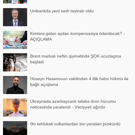
Unibankda yeni sədr təyinatı oldu
Kimlərə gələn aydan kompensasiya ödəniləcək? -
AÇIQLAMA
Brent markalı neftin qiymətində ŞOK ucuzlaşma
başladı
Hüseyn Həsənovun vəkilindən 4 illik həbs hökmü ilə
bağlı açıqlama
Ukraynada azərbaycanlı tələbə dron hücumu
nəticəsində yaralandı - Vəziyyəti ağırdır
Ən təhlükəli vulkanlardan biri yenidən püskürdü