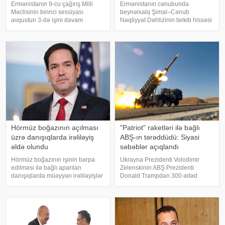
Ermənistanın 9-cu çağırış Milli
Ermənistanın cənubunda
Məclisinin birinci sessiyası
beynəlxalq Şimal–Cənub
avqustun 3-də işini davam
Nəqliyyat Dəhlizinin tərkib hissəsi
etdirəcək. KONKRET.azxəbər
olan Aqarak–Qacaran avtomobil
verir ki, bu barədə "Armenpress"
yolunun 32 kilometrlik hissəsinin
məlumat yayıb. Məlumata görə,
tikintisi davam edir.
sessiya avqustun 2-si səhər
KONKRET.azbakupost-a
saatlarınd
istinadən xəbər verir ki, bu barəd
Hörmüz boğazının açılması
"Patriot" raketləri ilə bağlı
üzrə danışıqlarda irəliləyiş
ABŞ-ın tərəddüdü: Siyasi
əldə olundu
səbəblər açıqlandı
Hörmüz boğazının işinin bərpa
Ukrayna Prezidenti Volodimir
edilməsi ilə bağlı aparılan
Zelenskinin ABŞ Prezidenti
danışıqlarda müəyyən irəliləyişlər
Donald Trampdan 300 ədəd
əldə olunub, lakin hələ ki yekun
"Patriot" raketi istəməsi
razılaşma imzalanmayıb. Bu
Vaşinqtonun Kiyevə hərbi dəstəyi
barədə ABŞ dövlət katibi Marko
ilə bağlı müzakirələri yenidən
Rubio açıqlama verib. xəbər verir
gündəmə gətirib. Bununla belə,
ki
Ağ Ev b