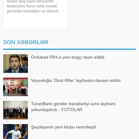
İsrailin Baş naziri Benyamin
Netanyahu İranın artıq əvvəlki
gücündə olmadığını və ölkənin
ağır zərbə aldığını bildirib. xəbər
verir ki, Netanyahu bu barədə
"CBS News"a müsahibəsində
danışıb. "İran artıq əvvəlk
SON XƏBƏRLƏR
Ordubad RİH-ə yeni başçı təyin edildi
Veysəloğlu 'Dost Əllər' layihəsini davam etdirir
TuranBank gender bərabərliyi üzrə layihəni
yekunlaşdırdı - FOTOLAR
Şeydayevin yeni klubu rəsmiləşdi