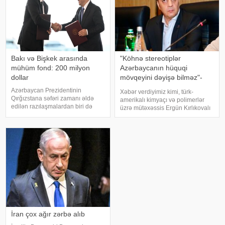
Bakı və Bişkek arasında
"Köhnə stereotiplər
mühüm fond: 200 milyon
Azərbaycanın hüquqi
dollar
mövqeyini dəyişə bilməz"-
Deputat
Azərbaycan Prezidentinin
Xəbər verdiyimiz kimi, türk-
Qırğızstana səfəri zamanı əldə
amerikalı kimyaçı və polimerlər
edilən razılaşmalardan biri də
üzrə mütəxəssis Ergün Kırlıkovalı
Azərbaycan və Qırğızıstan Birgə
Ruben Vardanyanı dəstəkləməsi
İnvestisiya Fondunun maliyyə
və mühazirə oxumaq üçün Bakıya
imkanlarını ikiqat artıraraq 200
gəlməkdən imtina etməsi ilə
milyon dollara çatdırmaq barədə
əlaqədar amerikalı risk
idi. Azərbayca
tədqiqatçısı v
İran çox ağır zərbə alıb