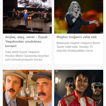
Anşlaq, alqış, sənət – Eyyub
Məşhur müğənni vəfat etdi
Yaqubovdan unudulmaz
Britaniyalı məşhur müğənni Bonni
konsert
Tayler vəfat edib. Sənətçi 75
yaşında əməliyyatdan sonra
Xalq artisti Eyyub Yaqubov
dünmyasını dəyişib. Məlumatı
Heydər Əliyev Sarayında keçirilən
"The Sun" nəşri yayıb. /
solo konsert proqramı öncəsi
media nümayəndələrinin
suallarını cavablandırıb,
yaradıcılığı və konsertlə bağlı
fikirlərini bölüşüb. xəbər verir ki,
sənətkarın sözlərin