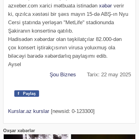
azxeber.com xarici mətbuata istinadən
xəbər
verir
ki, qızılca xəstəsi bir şəxs mayın 15-də ABŞ-ın Nyu
Cersi ştatında yerləşən "MetLife" stadionunda
Şakiranın konsertinə qatılıb.
Hadisədən xəbərdar olan təşkilatçılar 82.000-dən
çox konsert iştirakçısının virusa yoluxmuş ola
biləcəyi barədə xəbərdarlıq paylaşımı edib.
Aysel
Şou Biznes
Tarix: 22 may 2025
f
Paylaş
Kurslar.az kurslar
[newsid: 0-123300]
Oxşar xəbərlər