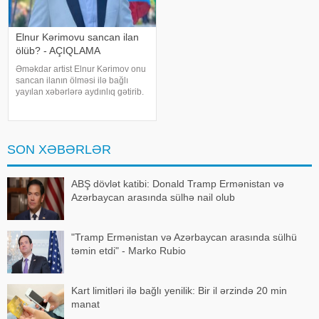
Elnur Kərimovu sancan ilan
ölüb? - AÇIQLAMA
Əməkdar artist Elnur Kərimov onu
sancan ilanın ölməsi ilə bağlı
yayılan xəbərlərə aydınlıq gətirib.
Sənətçi bu barədə "Xəzər axşamı"
verilişində danışıb. "Üç günə
yaxındır ki, bu barədə heç kimə
açıqlama verməmişəm
SON XƏBƏRLƏR
ABŞ dövlət katibi: Donald Tramp Ermənistan və
Azərbaycan arasında sülhə nail olub
"Tramp Ermənistan və Azərbaycan arasında sülhü
təmin etdi" - Marko Rubio
Kart limitləri ilə bağlı yenilik: Bir il ərzində 20 min
manat