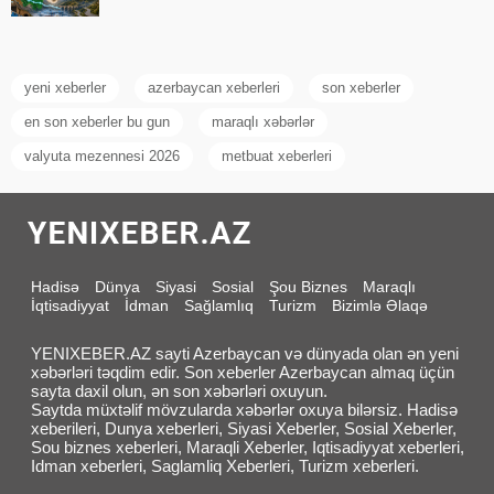
yeni xeberler
azerbaycan xeberleri
son xeberler
en son xeberler bu gun
maraqlı xəbərlər
valyuta mezennesi 2026
metbuat xeberleri
Hadisə
Dünya
Siyasi
Sosial
Şou Biznes
Maraqlı
İqtisadiyyat
İdman
Sağlamlıq
Turizm
Bizimlə Əlaqə
YENIXEBER.AZ sayti Azerbaycan və dünyada olan ən yeni
xəbərləri təqdim edir. Son xeberler Azerbaycan almaq üçün
sayta daxil olun, ən son xəbərləri oxuyun.
Saytda müxtəlif mövzularda xəbərlər oxuya bilərsiz. Hadisə
xeberileri, Dunya xeberleri, Siyasi Xeberler, Sosial Xeberler,
Sou biznes xeberleri, Maraqli Xeberler, Iqtisadiyyat xeberleri,
Idman xeberleri, Saglamliq Xeberleri, Turizm xeberleri.