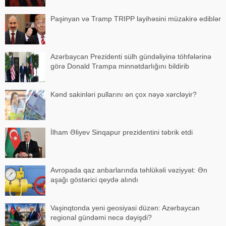
Paşinyan və Tramp TRIPP layihəsini müzakirə ediblər
Azərbaycan Prezidenti sülh gündəliyinə töhfələrinə
görə Donald Trampa minnətdarlığını bildirib
Kənd sakinləri pullarını ən çox nəyə xərcləyir?
İlham Əliyev Sinqapur prezidentini təbrik etdi
Avropada qaz anbarlarında təhlükəli vəziyyət: Ən
aşağı göstərici qeydə alındı
Vaşinqtonda yeni geosiyasi düzən: Azərbaycan
regional gündəmi necə dəyişdi?