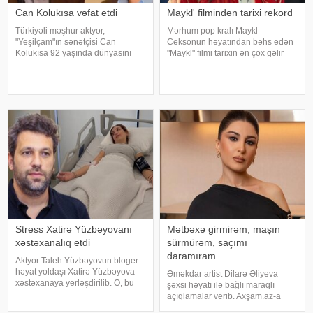
Can Kolukısa vəfat etdi
Maykl' filmindən tarixi rekord
Türkiyəli məşhur aktyor,
Mərhum pop kralı Maykl
"Yeşilçam"ın sənətçisi Can
Ceksonun həyatından bəhs edən
Kolukısa 92 yaşında dünyasını
"Maykl" filmi tarixin ən çox gəlir
dəyişib. xəbər verir ki, bu haqda
gətirən bioqrafik filmi olub. xarici
Türkiyə KİV məlumat yayıb. Aktyor
mətbuata istinadən xəbər verir ki,
"Kapıcılar Kralı", "Züğürt Ağa",
aprelin sonunda nümayişə çıxan
"Selamsı
ekran əsəri dünya üzr
Stress Xatirə Yüzbəyovanı
Mətbəxə girmirəm, maşın
xəstəxanalıq etdi
sürmürəm, saçımı
daramıram
Aktyor Taleh Yüzbəyovun bloger
həyat yoldaşı Xatirə Yüzbəyova
Əməkdar artist Dilarə Əliyeva
xəstəxanaya yerləşdirilib. O, bu
şəxsi həyatı ilə bağlı maraqlı
barədə sosial media hesabında
açıqlamalar verib. Axşam.az-a
paylaşım edib. "Son zamanlar
istinafdən xəbər verir ki, aktrisa