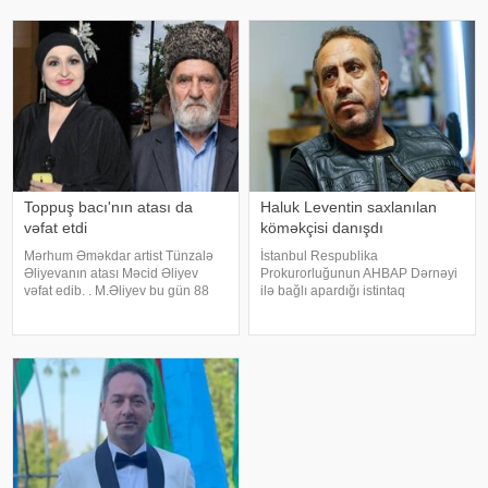
stressə bağlı olaraq nə düzgün
"İki başlı" proqramında heç vaxt
qidalandım, nə düzgün yatdım.
avtomobil idarə etmədiyini deyib.
Gördü
O, sürücü ilə hərəkə
Toppuş bacı'nın atası da
Haluk Leventin saxlanılan
vəfat etdi
köməkçisi danışdı
Mərhum Əməkdar artist Tünzalə
İstanbul Respublika
Əliyevanın atası Məcid Əliyev
Prokurorluğunun AHBAP Dərnəyi
vəfat edib. . M.Əliyev bu gün 88
ilə bağlı apardığı istintaq
yaşında dünyasını dəyişib. . Qeyd
çərçivəsində saxlanılan Yeliz
edək ki, "Toppuş bacı" ləqəbi ilə
Kaya ifadəsində diqqət çəkən
tanınan aktrisa onkoloji
iddialar səsləndirib. xəbər verir ki,
xəstəlikdən əziyyət çəkird
yerli KİV-in məlumatına görə,
Haluk Leventin köməkçis