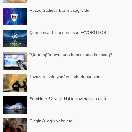
Rəşad Sadiqov baş məşqçi oldu
Çempionlar Liqasının əsas FAVORİTLƏRİ
"Qarabağ"ın oyununa hansı kanalda baxaq?
Tovuzda evdə yanğın: zəhərlənən var
Şəmkirdə 62 yaşlı kişi faciəvi şəkildə öldü
Çingiz Əlioğlu vəfat etdi