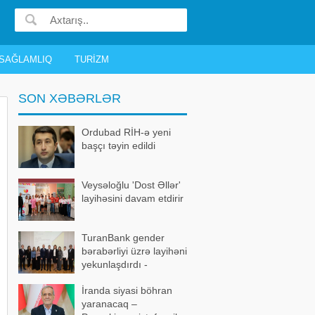
SAĞLAMLIQ
TURIZM
SON XƏBƏRLƏR
Ordubad RİH-ə yeni
başçı təyin edildi
Veysəloğlu 'Dost Əllər'
layihəsini davam etdirir
TuranBank gender
bərabərliyi üzrə layihəni
yekunlaşdırdı -
FOTOLAR
İranda siyasi böhran
yaranacaq –