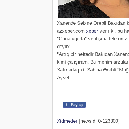
Xanəndə Səbinə Ərəbli Bakıdan 
azxeber.com
xəbər
verir ki, bu h
"Günə uğurla" verilişinə telefon 
deyib:
"Artıq bir həftədir Bakıdan Xanə
kimi çalışıram. Bu mənim arzular
Xatırladaq ki, Səbinə Ərəbli "Muğ
Aysel
f
Paylaş
Xidmetler
[newsid: 0-123300]