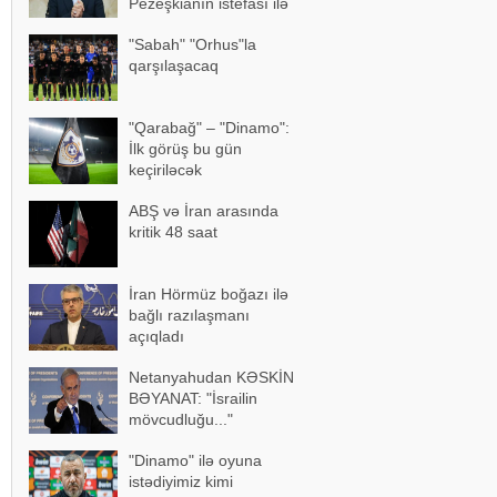
Pezeşkianın istefası ilə
bağlı mühüm açıqlama
"Sabah" "Orhus"la
qarşılaşacaq
"Qarabağ" – "Dinamo":
İlk görüş bu gün
keçiriləcək
ABŞ və İran arasında
kritik 48 saat
İran Hörmüz boğazı ilə
bağlı razılaşmanı
açıqladı
Netanyahudan KƏSKİN
BƏYANAT: "İsrailin
mövcudluğu..."
"Dinamo" ilə oyuna
istədiyimiz kimi