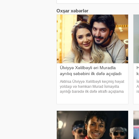
Oxşar xəbərlər
Ülviyyə Xəlilbəyli əri Muradla
H
ayrılıq səbəbini ilk dəfə açıqladı
k
Aktrisa Ülviyyə Xəlilbəyli keçmiş həyat
İ
yoldaşı və həmkarı Murad İsmayılla
A
ayrılığı barədə ilk dəfə ətraflı açıqlama
i
verib. Aktrisa bu barədə Nail
K
Naiboğlunun "YouTube" kanalında
s
yayımlanan müsahibəsində danışıb
m
k