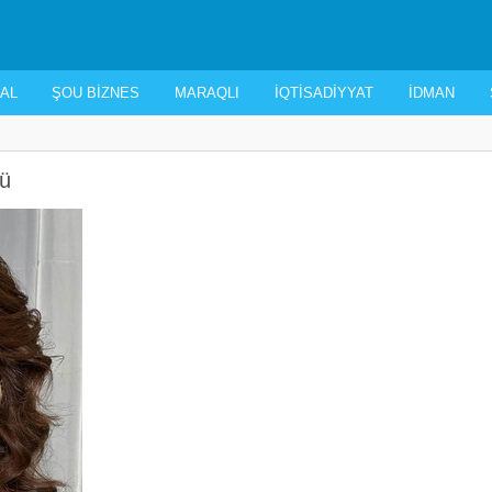
AL
ŞOU BIZNES
MARAQLI
İQTISADIYYAT
İDMAN
dü