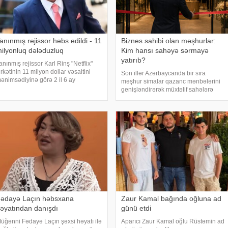
anınmış rejissor həbs edildi - 11
Biznes sahibi olan məşhurlar:
ilyonluq dələduzluq
Kim hansı sahəyə sərmayə
yatırıb?
anınmış rejissor Karl Rinş "Netflix"
irkətinin 11 milyon dollar vəsaitini
Son illər Azərbaycanda bir sıra
ənimsədiyinə görə 2 il 6 ay
məşhur simalar qazanc mənbələrini
zadlıqdan məhrum edilib. xəbər verir
genişləndirərək müxtəlif sahələrə
i, sözügedən vəsait "Ağ at" adlı
sərmayə yatırırlar. Onların arasında
erialın istehsalına ayrıls
restoran, kafe, geyim, gözəllik və qida
sektorunda fəaliyyət göstərən, öz
adları il
ədayə Laçın həbsxana
Zaur Kamal bağında oğluna ad
əyatından danışdı
günü etdi
üğənni Fədayə Laçın şəxsi həyatı ilə
Aparıcı Zaur Kamal oğlu Rüstəmin ad