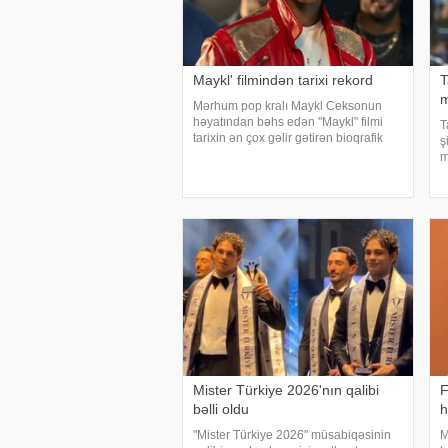
Maykl' filmindən tarixi rekord
T
m
Mərhum pop kralı Maykl Ceksonun
həyatından bəhs edən "Maykl" filmi
T
tarixin ən çox gəlir gətirən bioqrafik
ş
filmi olub. xarici mətbuata istinadən
m
xəbər verir ki, aprelin sonunda
a
nümayişə çıxan ekran əsəri dünya üzr
k
s
Mister Türkiye 2026'nın qalibi
F
bəlli oldu
h
"Mister Türkiye 2026" müsabiqəsinin
M