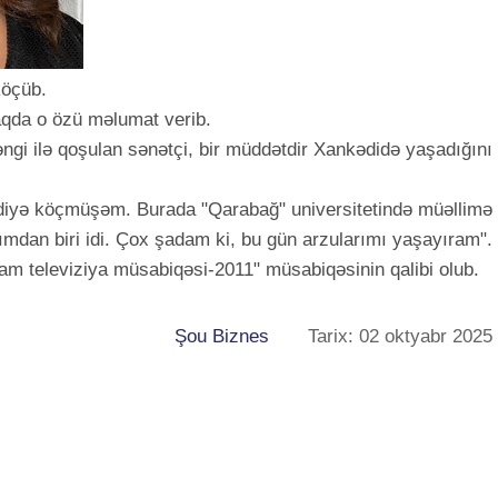
köçüb.
aqda o özü məlumat verib.
zəngi ilə qoşulan sənətçi, bir müddətdir Xankədidə yaşadığını
ndiyə köçmüşəm. Burada "Qarabağ" universitetində müəllimə
ımdan biri idi. Çox şadam ki, bu gün arzularımı yaşayıram".
am televiziya müsabiqəsi-2011" müsabiqəsinin qalibi olub.
Şou Biznes
Tarix: 02 oktyabr 2025