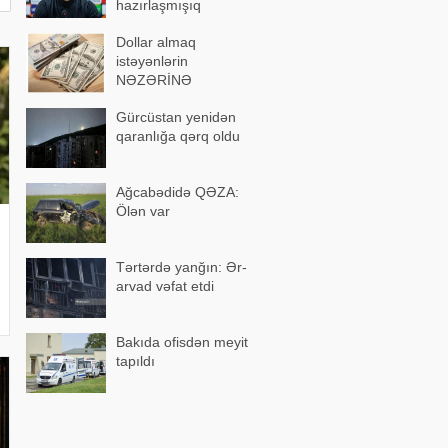
hazırlaşmışıq
Dollar almaq
istəyənlərin
NƏZƏRİNƏ
Gürcüstan yenidən
qaranlığa qərq oldu
Ağcabədidə QƏZA:
Ölən var
Tərtərdə yanğın: Ər-
arvad vəfat etdi
Bakıda ofisdən meyit
tapıldı