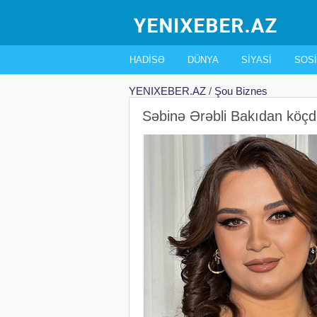
HADISƏ
DÜNYA
SIYASI
SOSI
YENIXEBER.AZ
/
Şou Biznes
Səbinə Ərəbli Bakıdan köç