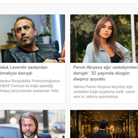
aluk Leventin saxlanılan
Pərvin Abıyeva ağır xəstəliyindən
öməkçisi danışdı
danışdı: '32 yaşımda düzgün
diaqnoz qoyuldu
stanbul Respublika Prokurorluğunun
HBAP Dərnəyi ilə bağlı apardığı
Aktrisa Pərvin Abıyeva keçirdiyi ağır
stintaq çərçivəsində saxlanılan Yeliz
xəstəliklə bağlı açıqlama verib. xəbər
aya ifadəsində diqqət çəkən iddialar
verir ki, aktrisa axlorhidriya
əsləndirib. xəbər verir ki, yerli KİV-in
xəstəliyindən əziyyət çəkdiyini və
əlumatına görə, Haluk Leventin
uzun illər düzgün diaqnoz qoyula
öməkçis
bilmədiyini bildirib. "Bu əməliyyat
Azərbaycand