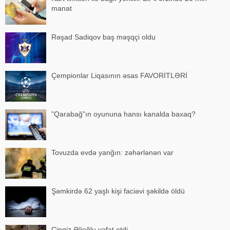
manat
Rəşad Sadiqov baş məşqçi oldu
Çempionlar Liqasının əsas FAVORİTLƏRİ
"Qarabağ"ın oyununa hansı kanalda baxaq?
Tovuzda evdə yanğın: zəhərlənən var
Şəmkirdə 62 yaşlı kişi faciəvi şəkildə öldü
Çingiz Əlioğlu vəfat etdi