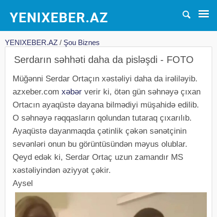
YENIXEBER.AZ
/
Şou Biznes
Serdarın səhhəti daha da pisləşdi - FOTO
Müğənni Serdar Ortaçın xəstəliyi daha da irəliləyib.
azxeber.com
xəbər
verir ki, ötən gün səhnəyə çıxan
Ortacın ayaqüstə dayana bilmədiyi müşahidə edilib.
O səhnəyə rəqqasların qolundan tutaraq çıxarılıb.
Ayaqüstə dayanmaqda çətinlik çəkən sənətçinin
sevənləri onun bu görüntüsündən məyus olublar.
Qeyd edək ki, Serdar Ortaç uzun zamandır MS
xəstəliyindən əziyyət çəkir.
Aysel