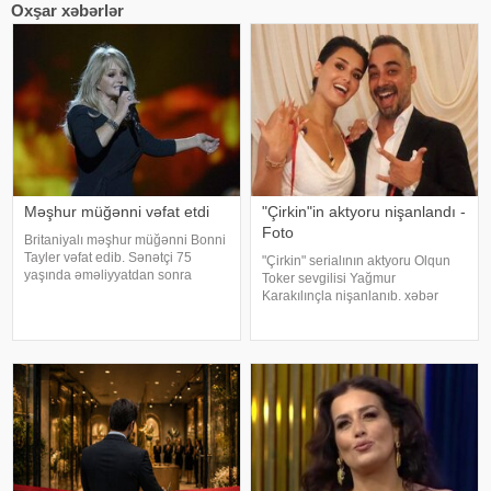
Oxşar xəbərlər
Məşhur müğənni vəfat etdi
"Çirkin"in aktyoru nişanlandı -
Foto
Britaniyalı məşhur müğənni Bonni
Tayler vəfat edib. Sənətçi 75
"Çirkin" serialının aktyoru Olqun
yaşında əməliyyatdan sonra
Toker sevgilisi Yağmur
dünmyasını dəyişib. Məlumatı
Karakılınçla nişanlanıb. xəbər
"The Sun" nəşri yayıb. /
verir ki, aktyor sevgilisini Bursada
yaşayan ailəsindən istəyib. Tokeri
bu özəl günündə həmkarları Diren
Polatoğulları və Mustaf