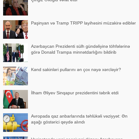
Paşinyan və Tramp TRIPP layihəsini müzakirə ediblər
Azərbaycan Prezidenti sülh gündəliyinə töhfələrinə
görə Donald Trampa minnətdarlığını bildirib
Kənd sakinləri pullarını ən çox nəyə xərcləyir?
İlham Əliyev Sinqapur prezidentini təbrik etdi
Avropada qaz anbarlarında təhlükəli vəziyyət: Ən
aşağı göstərici qeydə alındı