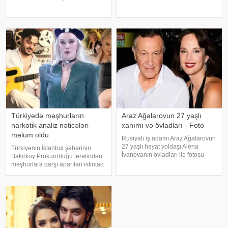
barədə sosial media hesabında
cütlük Paris küçələrində əl-ələ
paylaşım edib. "Son zamanlar
gəzərkən obyektivlərə tuş gəliblər.
stressə bağlı olaraq nə düzgün
Qeyd edək ki, müğənni Zayn
qidalandım, nə düzgün yatdım.
Malikdən ayrıldıqdan sonra Cicini
Gördü
Türkiyədə məşhurların
Araz Ağalarovun 27 yaşlı
narkotik analiz nəticələri
xanımı və övladları - Foto
məlum oldu
Rusiyalı iş adamı Araz Ağalarovun
27 yaşlı həyat yoldaşı Alena
Türkiyənin İstanbul şəhərinin
İvanovanın övladları ilə fotosu
Bakırköy Prokurorluğu tərəfindən
yayılıb. Şəkil sosial mediada
məşhurlara qarşı aparılan istintaq
paylaşılıb. Fotoda Alena və
çərçivəsində saxlanılan və həbs
A.Ağalarovdan olan iki övladı yer
edilən bəzi şəxslərdən
alıb. Qeyd edək ki, Araz Ağalarovu
götürülmüş bioloji nümunələr
üzərində aparılan toksikoloji
analizləri