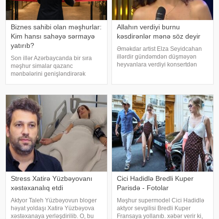
Biznes sahibi olan məşhurlar:
Allahın verdiyi burnu
Kim hansı sahəyə sərmayə
kəsdirənlər mənə söz deyir
yatırıb?
Əməkdar artist Elza Seyidcahan
illərdir gündəmdən düşməyən
Son illər Azərbaycanda bir sıra
heyvanlara verdiyi konsertdən
məşhur simalar qazanc
danışıb. Müğənni aktyor Fərda
mənbələrini genişləndirərək
Xudaverdiyevin "O üz, bu üz"
müxtəlif sahələrə sərmayə
yutub layihəsində qonaq olub.
yatırırlar. Onların arasında
E.Seyidcahan bildirib ki, həmin
restoran, kafe, geyim, gözəllik və
layihəd
qida sektorunda fəaliyyət
göstərən, öz adları il
Stress Xatirə Yüzbəyovanı
Cici Hadidlə Bredli Kuper
xəstəxanalıq etdi
Parisdə - Fotolar
Aktyor Taleh Yüzbəyovun bloger
Məşhur supermodel Cici Hadidlə
həyat yoldaşı Xatirə Yüzbəyova
aktyor sevgilisi Bredli Kuper
xəstəxanaya yerləşdirilib. O, bu
Fransaya yollanıb. xəbər verir ki,