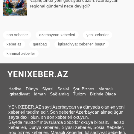
Vaşinqtonda yeni geosiyasi düzən: Azərbaycan
regional gündəmi necə dəyişdi?
son xeberler
azerbaycan xeberleri
yeni xeberler
xeber az
qarabag
iqtisadiyyat xeberleri bugun
kriminal xeberler
Hadisə
Dünya
Siyasi
Sosial
Şou Biznes
Maraqlı
İqtisadiyyat
İdman
Sağlamlıq
Turizm
Bizimlə Əlaqə
YENIXEBER.AZ sayti Azerbaycan və dünyada olan ən yeni
xəbərləri təqdim edir. Son xeberler Azerbaycan almaq üçün
sayta daxil olun, ən son xəbərləri oxuyun.
Saytda müxtəlif mövzularda xəbərlər oxuya bilərsiz. Hadisə
xeberileri, Dunya xeberleri, Siyasi Xeberler, Sosial Xeberler,
Sou biznes xeberleri, Maraqli Xeberler, Iqtisadiyyat xeberleri,