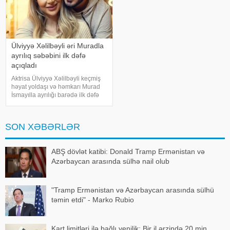
Ülviyyə Xəlilbəyli əri Muradla
ayrılıq səbəbini ilk dəfə
açıqladı
Aktrisa Ülviyyə Xəlilbəyli keçmiş
həyat yoldaşı və həmkarı Murad
İsmayılla ayrılığı barədə ilk dəfə
ətraflı açıqlama verib. Aktrisa bu
barədə Nail Naiboğlunun
"YouTube" kanalında yayımlanan
SON XƏBƏRLƏR
müsahibəsində danışıb
ABŞ dövlət katibi: Donald Tramp Ermənistan və
Azərbaycan arasında sülhə nail olub
"Tramp Ermənistan və Azərbaycan arasında sülhü
təmin etdi" - Marko Rubio
Kart limitləri ilə bağlı yenilik: Bir il ərzində 20 min