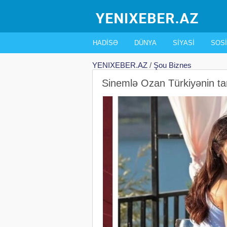
HADISƏ
DÜNYA
SIYASI
SOSI
YENIXEBER.AZ
/
Şou Biznes
Sinemlə Ozan Türkiyənin tan