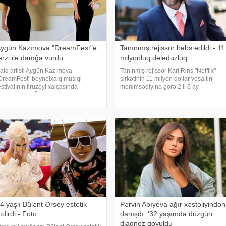
ygün Kazımova "DreamFest"ə
Tanınmış rejissor həbs edildi - 11
ərzi ilə damğa vurdu
milyonluq dələduzluq
alq artisti Aygün Kazımova
Tanınmış rejissor Karl Rinş "Netflix"
DreamFest" beynəlxalq musiqi
şirkətinin 11 milyon dollar vəsaitini
estivalının firuzəyi xalçasında
mənimsədiyinə görə 2 il 6 ay
örüntülənib. Ölkənin əsas ulduzu
azadlıqdan məhrum edilib. xəbər verir
ədbirə xüsusi tərzi ilə damğa vurub.
ki, sözügedən vəsait "Ağ at" adlı
op kraliça zövqlü geyimi və fərqli saç
serialın istehsalına ayrıls
üzümü il
4 yaşlı Bülənt Ərsoy estetik
Pərvin Abıyeva ağır xəstəliyindən
tdirdi - Foto
danışdı: '32 yaşımda düzgün
diaqnoz qoyuldu