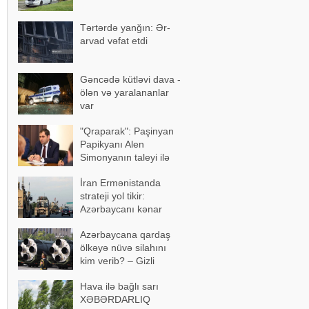
Tərtərdə yanğın: Ər-
arvad vəfat etdi
Gəncədə kütləvi dava -
ölən və yaralananlar
var
"Qraparak": Paşinyan
Papikyanı Alen
Simonyanın taleyi ilə
üz-üzə qoymaq istəyib
İran Ermənistanda
strateji yol tikir:
Azərbaycanı kənar
keçən marşrut
Azərbaycana qardaş
formalaşır
ölkəyə nüvə silahını
kim verib? – Gizli
razılaşma…
Hava ilə bağlı sarı
XƏBƏRDARLIQ