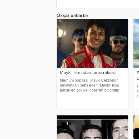
Oxşar xəbərlər
Maykl' filmindən tarixi rekord
X
D
Mərhum pop kralı Maykl Ceksonun
həyatından bəhs edən "Maykl" filmi
T
tarixin ən çox gəlir gətirən bioqrafik
X
filmi olub. xarici mətbuata istinadən
a
xəbər verir ki, aprelin sonunda
f
nümayişə çıxan ekran əsəri dünya üzr
b
q