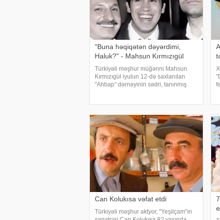
"Buna həqiqətən dəyərdimi,
A
Haluk?" - Mahsun Kırmızıgül
t
Türkiyəli məşhur müğənni Mahsun
X
Kırmızıgül iyulun 12-də saxlanılan
"
"Ahbap" dərnəyinin sədri, tanınmış
f
müğənni Haluk Leventlə bağlı
g
paylaşım edib. xəbər verir ki, Mahsun
t
instaqram hesabında bir zamanlar ən
P
yaxı
d
Can Kolukısa vəfat etdi
7
e
Türkiyəli məşhur aktyor, "Yeşilçam"ın
sənətçisi Can Kolukısa 92 yaşında