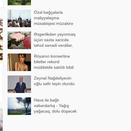
Özəl bağçalarla
maliyyələşmə
müsabiqəsi müzakirə
olundu
Əsgərlikdən yayınmaq
üçün saxta xaricdə
təhsil sənədi verdilər,
həbs edildilər
Röyanın konsertinə
biletlər rekord
müddətdə satılıb bitdi
Zeynal Nağdəliyevin
oğlu səfir təyin olundu
Hava ilə bağlı
xəbərdarlıq - Yağış
yağacaq, dolu düşəcək