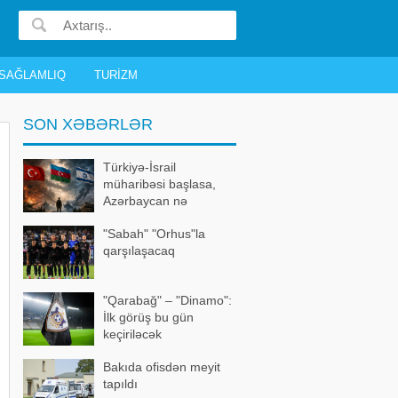
SAĞLAMLIQ
TURIZM
SON XƏBƏRLƏR
Türkiyə-İsrail
müharibəsi başlasa,
Azərbaycan nə
edəcək? – Bütün
"Sabah" "Orhus"la
detallar bəlli oldu
qarşılaşacaq
"Qarabağ" – "Dinamo":
İlk görüş bu gün
keçiriləcək
Bakıda ofisdən meyit
tapıldı