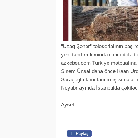
"Uzaq Şəhər" teleserialının baş 
yeni tanıtım filmində ikinci dəfə t
azxeber.com Türkiyə mətbuatına 
Sinem Ünsal daha öncə Kaan Urqa
Saraçoğlu kimi tanınmış simaların
Noyabr ayında İstanbulda çəkiləcək
Aysel
f
Paylaş