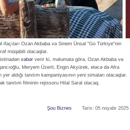
rol ifaçıları Ozan Akbaba və Sinem Ünsal "Go Türkiye"nin
ərəf müqabili olacaqlar.
istinadən
xəbər
verir ki, məlumata görə, Ozan Akbaba və
ncıoğlu, Meryem Üzerli, Engin Akyürek, eləcə də Afra
 yer aldığı tanıtım kampaniyasının yeni simaları olacaqlar.
 tanıtım filminin rejissoru Hilal Saral olacaq.
Şou Biznes
Tarix: 05 noyabr 2025