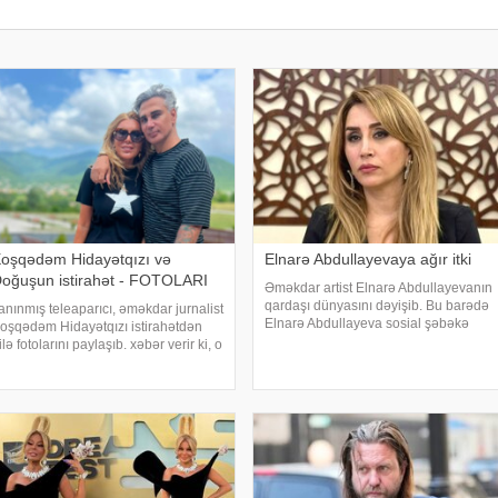
oşqədəm Hidayətqızı və
Elnarə Abdullayevaya ağır itki
oğuşun istirahət - FOTOLARI
Əməkdar artist Elnarə Abdullayevanın
qardaşı dünyasını dəyişib. Bu barədə
anınmış teleaparıcı, əməkdar jurnalist
Elnarə Abdullayeva sosial şəbəkə
oşqədəm Hidayətqızı istirahətdən
hesabında yazıb. O, kədərini bu
ilə fotolarını paylaşıb. xəbər verir ki, o
sözlərlə ifadə edib:. "Bəzən insan elə
otolara "bizim komanda ən yaxşıdır"
bir itki yaşayır ki, onu heç bir söz ifad
aşlığını yazıb. Fotolar böyük maraqla
arşılanıb. Həmi