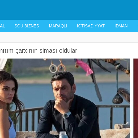
AL
ŞOU BIZNES
MARAQLI
İQTISADIYYAT
İDMAN
ıtım çarxının siması oldular