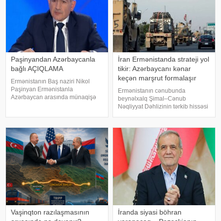
Paşinyandan Azərbaycanla
İran Ermənistanda strateji yol
bağlı AÇIQLAMA
tikir: Azərbaycanı kənar
keçən marşrut formalaşır
Ermənistanın Baş naziri Nikol
Paşinyan Ermənistanla
Ermənistanın cənubunda
Azərbaycan arasında münaqişə
beynəlxalq Şimal–Cənub
səhifəsinin bağlandığını və sülhün
Nəqliyyat Dəhlizinin tərkib hissəsi
bərqərar olduğunu bildirib. xəbər
olan Aqarak–Qacaran avtomobil
verir ki, Paşinyan bunu 2025-ci il
yolunun 32 kilometrlik hissəsinin
avqustun 8-də Vaşinqtonda
tikintisi davam edir.
keçirilmi
KONKRET.azbakupost-a
istinadən xəbər verir ki, bu barəd
Vaşinqton razılaşmasının
İranda siyasi böhran