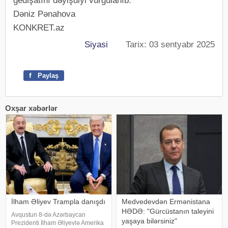
gedişatını dəyişdiyi vurğulanıb.
Dəniz Pənahova
KONKRET.az
Siyasi
Tarix: 03 sentyabr 2025
f
Paylaş
Oxşar xəbərlər
İlham Əliyev Trampla danışdı
Medvedevdən Ermənistana
HƏDƏ: "Gürcüstanın taleyini
Avqustun 8-də Azərbaycan
yaşaya bilərsiniz"
Prezidenti İlham Əliyevlə Amerika