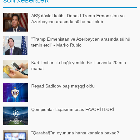
SON XƏBƏRLƏR
ABŞ dövlət katibi: Donald Tramp Ermənistan və
Azərbaycan arasında sülhə nail olub
"Tramp Ermənistan və Azərbaycan arasında sülhü
təmin etdi" - Marko Rubio
Kart limitləri ilə bağlı yenilik: Bir il ərzində 20 min
manat
Rəşad Sadiqov baş məşqçi oldu
Çempionlar Liqasının əsas FAVORİTLƏRİ
"Qarabağ"ın oyununa hansı kanalda baxaq?