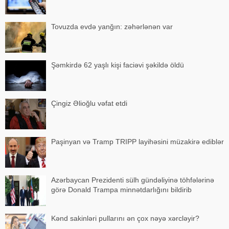
Tovuzda evdə yanğın: zəhərlənən var
Şəmkirdə 62 yaşlı kişi faciəvi şəkildə öldü
Çingiz Əlioğlu vəfat etdi
Paşinyan və Tramp TRIPP layihəsini müzakirə ediblər
Azərbaycan Prezidenti sülh gündəliyinə töhfələrinə
görə Donald Trampa minnətdarlığını bildirib
Kənd sakinləri pullarını ən çox nəyə xərcləyir?