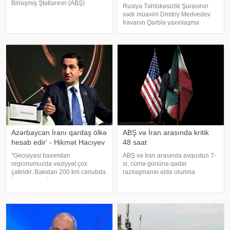
Birləşmiş Ştatlarının (ABŞ)
Rusiya Təhlükəsizlik Şurasının
Prezidenti Donald
sədr müavini Dmitriy Medvedev
Tramp arasında telefon danışığı
İrəvanın Qərblə yaxınlaşma
olub. KONKRET.azxəbər verir ki,
kursunu davam etdirəcəyi
bu barədə Azərbaycan
təqdirdə Ermənistanı sərt
Prezidentinin Mətbuat Xidməti
təhlükələrin gözlədiyini bildirib.
məluma
xəbər verir ki, o, Ermənistanın
Gürcüstanın taleyin
Azərbaycan İranı qardaş ölkə
ABŞ və İran arasında kritik
hesab edir' - Hikmət Hacıyev
48 saat
"Geosiyasi baxımdan
ABŞ və İran arasında avqustun 7-
regionumuzda vəziyyət çox
si, cümə gününə qədər
çətindir. Bakıdan 200 km cənubda
razılaşmanın əldə olunma
İran, ABŞ və İsrail arasında
ehtimalı 50 faiz təşkil edir. xəbər
müharibə gedir. 200 km şimalda
verir ki, bu barədə "CNN"
isə Rusiya-Ukrayna müharibəsi
telekanalı məlumat yayıb.
davam edir". APA-ya istinadən
Mənbənin bildirdiyinə görə,
xəbər veri
ehtimal olunan müvəqqət