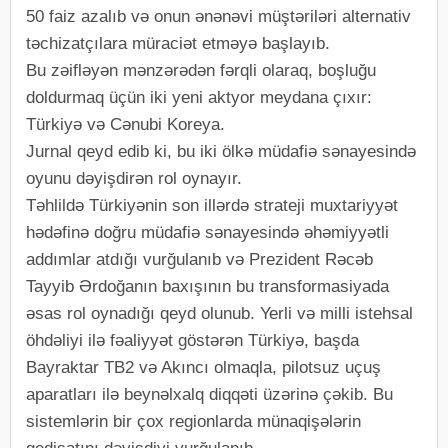
50 faiz azalıb və onun ənənəvi müştəriləri alternativ
təchizatçılara müraciət etməyə başlayıb.
Bu zəifləyən mənzərədən fərqli olaraq, boşluğu
doldurmaq üçün iki yeni aktyor meydana çıxır:
Türkiyə və Cənubi Koreya.
Jurnal qeyd edib ki, bu iki ölkə müdafiə sənayesində
oyunu dəyişdirən rol oynayır.
Təhlildə Türkiyənin son illərdə strateji muxtariyyət
hədəfinə doğru müdafiə sənayesində əhəmiyyətli
addımlar atdığı vurğulanıb və Prezident Rəcəb
Tayyib Ərdoğanın baxışının bu transformasiyada
əsas rol oynadığı qeyd olunub. Yerli və milli istehsal
öhdəliyi ilə fəaliyyət göstərən Türkiyə, başda
Bayraktar TB2 və Akıncı olmaqla, pilotsuz uçuş
aparatları ilə beynəlxalq diqqəti üzərinə çəkib. Bu
sistemlərin bir çox regionlarda münaqişələrin