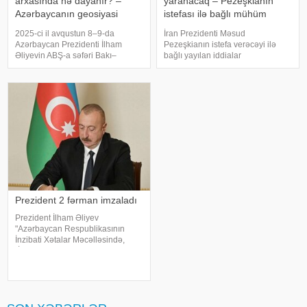
arxasında nə dayanır? –
yaranacaq – Pezeşkianın
Azərbaycanın geosiyasi
istefası ilə bağlı mühüm
qazancı və Zəngəzur planı
açıqlama
2025-ci il avqustun 8–9-da
İran Prezidenti Məsud
Azərbaycan Prezidenti İlham
Pezeşkianın istefa verəcəyi ilə
Əliyevin ABŞ-a səfəri Bakı–
bağlı yayılan iddialar
Vaşinqton münasibətlərində yeni
müzakirələrə səbəb olub. Bəs
mərhələnin başlanğıcı olmaqla
belə bir ssenari nə dərəcədə
yanaşı, Cənubi Qafqazın
realdır və bu, ölkədə siyasi
geosiyasi xəritəsində baş verən
böhrana yol aça bilərmi?. Mövzu
dəyişikliklərin də mühü
ilə bağlı -a danışan siyas
Prezident 2 fərman imzaladı
Prezident İlham Əliyev
"Azərbaycan Respublikasının
İnzibati Xətalar Məcəlləsində,
"İnformasiya, informasiyalaşdırma
və informasiyanın mühafizəsi
haqqında" və "Uşaqların zərərli
informasiyadan qorunmas