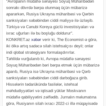
"Avropanın müdafiə sənayesi Soyuq Müharibədən
sonrakı dövrdə bərpa olunmaq üçün mübarizə
apararkən, Rusiya Ukrayna müharibəsi və Qərbin
sanksiyaları səbəbindən ciddi maliyyə ilə üzləşib.
Türkiyə və Cənubi Koreya güclü investisiyaları və
ixrac uğurları ilə bu boşluğu doldurur".
KONKRET.az
xəbər
verir ki, The Economist-ə görə,
iki ölkə artıq sadəcə silah istehsalçısı deyil; onlar
indi qlobal strategiyanı formalaşdırırlar.
Təhlildə vurğulanıb ki, Avropa müdafiə sənayesi
Soyuq Müharibədən bəri bərpa etmək üçün mübarizə
aparıb, Rusiya isə Ukrayna müharibəsi və Qərb
sanksiyaları səbəbindən ciddi darboğaza girib.
Hissələrin tədarükündə fasilələr, istehsal
məhdudiyyətləri və iqtisadi yüklər Moskvanın
müdafiə qabiliyyətini zəiflədib. Jurnalın məlumatına
görə, Rusiyanın silah ixracı 2022-ci illə müqayisədə