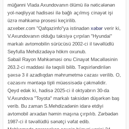
müğənni Vlada Axundovanın ölümü ilə nəticələnən
yol-nəqliyyat hadisəsi ilə bağlı açılmış cinayət işi
üzrə məhkəmə prosesi keçirilib.
azxeber.com "Qafqazinfo"ya istinadən
xəbər
verir ki,
V.Axundovanın olduğu taksiyə çırpılan "Hyundai"
markalı avtomobilin sürücüsü 2002-ci il təvəllüdlü
Seyfulla Mehdizadəyə hökm oxunub.
Səbail Rayon Məhkəməsi onu Cinayət Məcəlləsinin
263.2-ci maddəsi ilə təqsili bilib. Təqsirləndirilən
şəxsə 3 il azadlıqdan məhrumetmə cəzası verilib. O,
cəzasını məntəqə tipli müəssisədə çəkməlidir.
Qeyd edək ki, hadisə 2025-ci il oktyabrın 30-da
V.Axundova "Toyota" markalı taksidən düşərkən baş
verib. Bu zaman S.Mehdizadənin idarə etdiyi
avtomobil arxadan həmin maşına çırpılıb. Zərbədən
1987-ci il təvəllüdlü sənətçi vəfat edib.