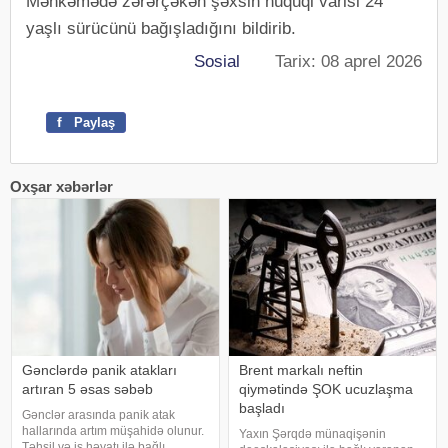
Məhkəmədə zərərçəkən şəxsin hüquqi varisi 24
yaşlı sürücünü bağışladığını bildirib.
Sosial
Tarix: 08 aprel 2026
f
Paylaş
Oxşar xəbərlər
Gənclərdə panik atakları
Brent markalı neftin
artıran 5 əsas səbəb
qiymətində ŞOK ucuzlaşma
başladı
Gənclər arasında panik atak
hallarında artım müşahidə olunur.
Yaxın Şərqdə münaqişənin
Təhsil və iş həyatı ilə bağlı