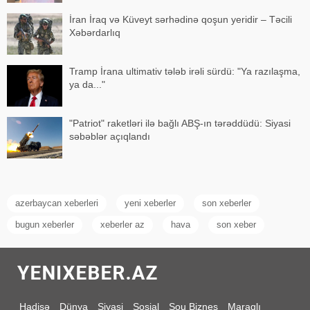
İran İraq və Küveyt sərhədinə qoşun yeridir – Təcili
Xəbərdarlıq
Tramp İrana ultimativ tələb irəli sürdü: "Ya razılaşma,
ya da..."
"Patriot" raketləri ilə bağlı ABŞ-ın tərəddüdü: Siyasi
səbəblər açıqlandı
azerbaycan xeberleri
yeni xeberler
son xeberler
bugun xeberler
xeberler az
hava
son xeber
Hadisə
Dünya
Siyasi
Sosial
Şou Biznes
Maraqlı