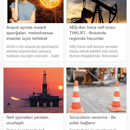
Avqust ayında maqnit
ABŞ-dan İrana neft ixracı
qasırğaları: meteohəssas
TƏKLİFİ - Əvəzində
insanlar üçün təhlükəli
regionda hücumlar
tarixlər
dayandırılmalıdır
2026-cı ilin avqust ayı geomaqnit
ABŞ İrana neft ixracını yenidən
aktivliyi baxımından olduqca
bərpa etmək təklifini irəli sürüb.
hadisəli olacağını vəd edir. . Sakit
Bunun müqabilində Tehrandan
dövrlər müxtəlif intensivlikli maqnit
regionda hücumları dayandırmaq
qasırğaları ilə əvəz olunacaq. .
tələb olunur. KONKRET.azxəbər
Avqust ayında maqnit fırtınaları nə
verir ki, Associated Press
vaxt baş verəcək?
agentliyinin regional rəsmiyə
istinadə
Neft qiymətləri yenidən
Sürücülərin nəzərinə - Bu
ucuzlaşdı
yollar bağlanır