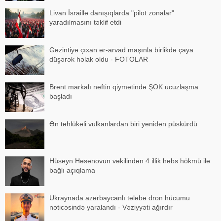
Livan İsraillə danışıqlarda "pilot zonalar"
yaradılmasını təklif etdi
Gəzintiyə çıxan ər-arvad maşınla birlikdə çaya
düşərək həlak oldu - FOTOLAR
Brent markalı neftin qiymətində ŞOK ucuzlaşma
başladı
Ən təhlükəli vulkanlardan biri yenidən püskürdü
Hüseyn Həsənovun vəkilindən 4 illik həbs hökmü ilə
bağlı açıqlama
Ukraynada azərbaycanlı tələbə dron hücumu
nəticəsində yaralandı - Vəziyyəti ağırdır