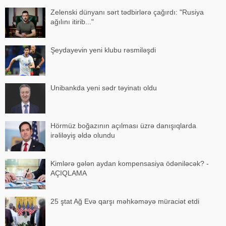
Zelenski dünyanı sərt tədbirlərə çağırdı: "Rusiya
ağılını itirib..."
Şeydayevin yeni klubu rəsmiləşdi
Unibankda yeni sədr təyinatı oldu
Hörmüz boğazının açılması üzrə danışıqlarda
irəliləyiş əldə olundu
Kimlərə gələn aydan kompensasiya ödəniləcək? -
AÇIQLAMA
25 ştat Ağ Evə qarşı məhkəməyə müraciət etdi