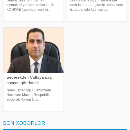
Dünya bazarlarında neft
Bakıda daha üç yol sahəsində
qiymətləri yenidən enişə keçib.
təmir işlərinə başlanılır. xəbər verir
KONKRET.azxəbər verir ki,
ki, bu barədə Azərbaycan
birjalarda aparılan ticarət zamanı
Avtomobil Yolları Dövlət Agentliyi
"Brent" markalı neftin bir barreli
məlumat yayıb. Aparılacaq təmir
83,82 dollara, WTI (yüngül)
işləri ilə əlaqədar aşağıdakı
markalı neftin bir barreli is
küçələrdə nəqliyyat vasitələrini
Sədərəkdən Culfaya icra
başçısı göndərildi
Naim Etibar oğlu Cahidzadə
Naxçıvan Muxtar Respublikası
Sədərək Rayon İcra
Hakimiyyətinin başçısı
vəzifəsindən azad edilib. xəbər
verir ki, bununla bağlı Prezident
İlham Əliyev Sərəncam imzalayıb.
SON XƏBƏRLƏR
Dövlət başçısının digə