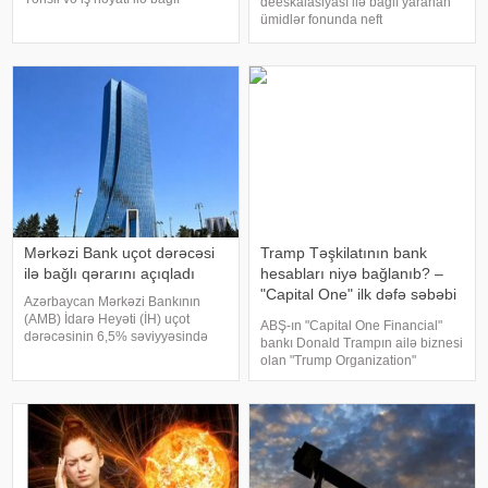
deeskalasiyası ilə bağlı yaranan
təzyiqlər, sosial media təsiri, qeyri-
ümidlər fonunda neft
müəyyən gələcək narahatlığı,
qiymətlərində kəskin ucuzlaşma
yuxu pozuntuları və gündəlik
qeydə alınıb. xəbər verir ki,
stress bu problemin əsas
avqustun 4-ü səhər ticarətində
səbəblər
"Brent" markalı neftin oktyabr
fyuçersini
Mərkəzi Bank uçot dərəcəsi
Tramp Təşkilatının bank
ilə bağlı qərarını açıqladı
hesabları niyə bağlanıb? –
"Capital One" ilk dəfə səbəbi
Azərbaycan Mərkəzi Bankının
açıqladı
(AMB) İdarə Heyəti (İH) uçot
ABŞ-ın "Capital One Financial"
dərəcəsinin 6,5% səviyyəsində
bankı Donald Trampın ailə biznesi
saxlanılması barədə qərar qəbul
olan "Trump Organization"
edib. xəbər verir ki, bu barədə
tərəfindən qaldırılan iddiaya
AMB məlumat yayıb. Məlumata
cavab verərək, şirkətin bank
görə, faiz dəhlizinin aşağı həddi
hesablarının siyasi səbəblərlə
5,5%, yuxar
deyil, çirkli pulları