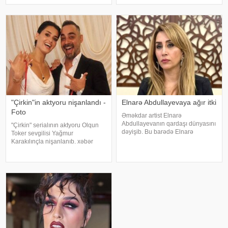
dollara zinət əşyası almaq mənim
xəbər verir ki, müğənni Yunus
üçün asandır". Axşam.az-a
Akgün, Uğurcan Çakır, eləcə də
istinadən xəbər verir ki, bu sözləri
məşqçi Fatih Terimləı ünsiyyətdə
Xalq artisti Emin Ağalaro
olub. Z.Hüseynov görüş zaman
"Çirkin"in aktyoru nişanlandı -
Elnarə Abdullayevaya ağır itki
Foto
Əməkdar artist Elnarə
Abdullayevanın qardaşı dünyasını
"Çirkin" serialının aktyoru Olqun
dəyişib. Bu barədə Elnarə
Toker sevgilisi Yağmur
Abdullayeva sosial şəbəkə
Karakılınçla nişanlanıb. xəbər
hesabında yazıb. O, kədərini bu
verir ki, aktyor sevgilisini Bursada
sözlərlə ifadə edib:. "Bəzən insan
yaşayan ailəsindən istəyib. Tokeri
elə bir itki yaşayır ki, onu heç bir
bu özəl günündə həmkarları Diren
söz ifad
Polatoğulları və Mustaf