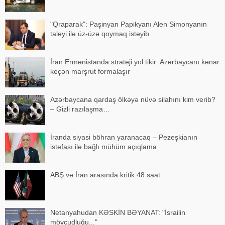
"Qraparak": Paşinyan Papikyanı Alen Simonyanın
taleyi ilə üz-üzə qoymaq istəyib
İran Ermənistanda strateji yol tikir: Azərbaycanı kənar
keçən marşrut formalaşır
Azərbaycana qardaş ölkəyə nüvə silahını kim verib?
– Gizli razılaşma…
İranda siyasi böhran yaranacaq – Pezeşkianın
istefası ilə bağlı mühüm açıqlama
ABŞ və İran arasında kritik 48 saat
Netanyahudan KƏSKİN BƏYANAT: "İsrailin
mövcudluğu..."