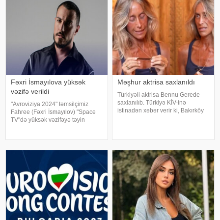
Fəxri İsmayılova yüksək
Məşhur aktrisa saxlanıldı
vəzifə verildi
Türkiyəli aktrisa Bennu Gerede
saxlanılıb. Türkiyə KİV-inə
"Avroviziya 2024" təmsilçimiz
istinadən xəbər verir ki, Bakırköy
Fahree (Fəxri İsmayılov) "Space
Respublika Baş Prokurorluğu
TV"də yüksək vəzifəyə təyin
aktrisanın qatıldığı televiziya
olunub. Bu barədə kanalın sosial
proqramında səsləndirdiyi
şəbəkə hesablarında paylaşım
fikirlərlə bağlı "ədəbsizlik" ittiham
edilib. Bildirilib ki, Fahree "Space
TV"ni