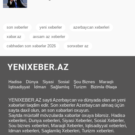
son xeberler
yeni xeberler
azerbaycan xeberleri
xəbər.az
axsam az xeberler
cəbhədən son xəbərlər 2026
sonxeber az
Hadisə
Dünya
Siyasi
Sosial
Şou Biznes
Maraqlı
İqtisadiyyat
İdman
Sağlamlıq
Turizm
Bizimlə Əlaqə
YENIXEBER.AZ sayti Azerbaycan və dünyada olan ən yeni
xəbərləri təqdim edir. Son xeberler Azerbaycan almaq üçün
sayta daxil olun, ən son xəbərləri oxuyun.
Saytda müxtəlif mövzularda xəbərlər oxuya bilərsiz. Hadisə
xeberileri, Dunya xeberleri, Siyasi Xeberler, Sosial Xeberler,
Sou biznes xeberleri, Maraqli Xeberler, Iqtisadiyyat xeberleri,
Idman xeberleri, Saglamliq Xeberleri, Turizm xeberleri.