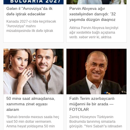
Gələn il "Avroviziya"da ilk
Pərvin Abıyeva ağır
dəfə iştirak edəcəklər
xəstəliyindən danışdı: '32
yaşımda düzgün diaqnoz
Kanada 2027-ci ildə keçiriləcək
qoyuldu
"Avroviziya" mahnı
Aktrisa Pərvin Abıyeva keçirdiyi
müsabiqəsində ilk dəfə iştirak
ağır xəstəliklə bağlı açıqlama
edəcək. xəbər verir ki, bu barədə
verib. xəbər verir ki, aktrisa
"Avroviziya"nın rəsmi saytı
axlorhidriya xəstəliyindən əziyyət
məlumat yayıb. Bildirilib ki,
çəkdiyini və uzun illər düzgün
Kanada 2015-ci ildə yarışmay
diaqnoz qoyula bilmədiyini
bildirib. "Bu əməliyyat
Azərbaycand
50 minə saat almaqdansa,
Fatih Terim azərbaycanlı
xanımıma zinət əşyası
müğənni ilə bir arada —
alaram
FOTOLAR
"Bahalı brendə məxsus saata heç
Zamiq Hüseynov Türkiyənin
vaxt 50 min dollar vermərəm.
Bodrumda tanınmış simalarla
Amma həyat yoldaşıma 50 min
görüşüb. "Yeni Sabah"a istinadən