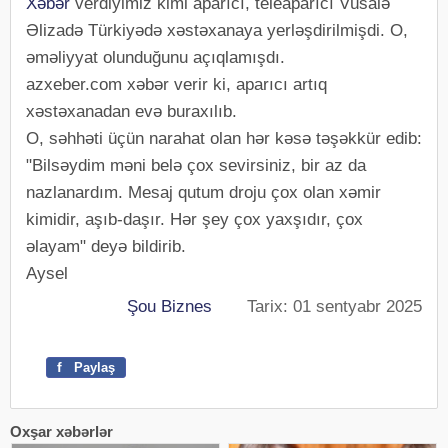
Xəbər
verdiyimiz kimi aparıcı, teleaparıcı Vüsalə
Əlizadə Türkiyədə xəstəxanaya yerləşdirilmişdi. O,
əməliyyat olunduğunu açıqlamışdı.
azxeber.com xəbər verir ki, aparıcı artıq
xəstəxanadan evə buraxılıb.
O, səhhəti üçün narahat olan hər kəsə təşəkkür edib:
"Bilsəydim məni belə çox sevirsiniz, bir az da
nazlanardım. Mesaj qutum droju çox olan xəmir
kimidir, aşıb-daşır. Hər şey çox yaxşıdır, çox
əlayam" deyə bildirib.
Aysel
Şou Biznes
Tarix: 01 sentyabr 2025
f
Paylaş
Oxşar xəbərlər