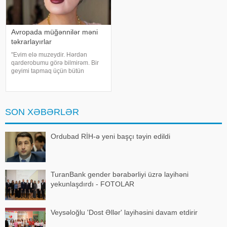
Avropada müğənnilər məni
təkrarlayırlar
"Evim elə muzeydir. Hərdən
qarderobumu görə bilmirəm. Bir
geyimi tapmaq üçün bütün
qutuları, qarderobu boşaltmalı
oluram. Evim aksessuarlarla da
doludur". axşam.az-a istinadən
bildirir ki, bu sözləri Əməkdar artis
SON XƏBƏRLƏR
Ordubad RİH-ə yeni başçı təyin edildi
TuranBank gender bərabərliyi üzrə layihəni
yekunlaşdırdı - FOTOLAR
Veysəloğlu 'Dost Əllər' layihəsini davam etdirir