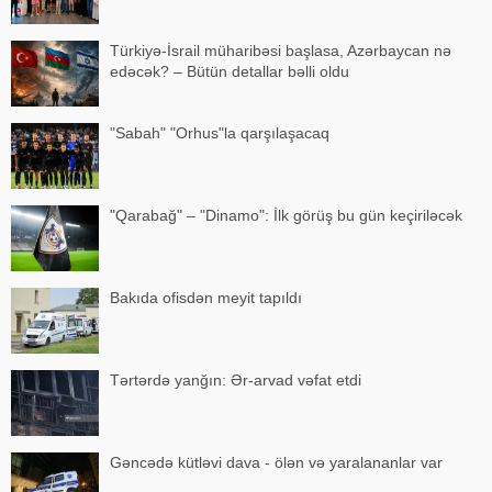
Türkiyə-İsrail müharibəsi başlasa, Azərbaycan nə
edəcək? – Bütün detallar bəlli oldu
"Sabah" "Orhus"la qarşılaşacaq
"Qarabağ" – "Dinamo": İlk görüş bu gün keçiriləcək
Bakıda ofisdən meyit tapıldı
Tərtərdə yanğın: Ər-arvad vəfat etdi
Gəncədə kütləvi dava - ölən və yaralananlar var