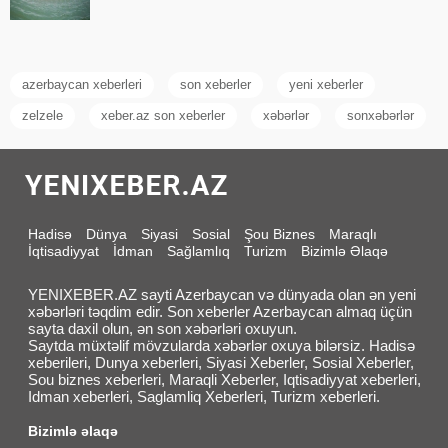
azerbaycan xeberleri
son xeberler
yeni xeberler
zelzele
xeber.az son xeberler
xəbərlər
sonxəbərlər
Hadisə
Dünya
Siyasi
Sosial
Şou Biznes
Maraqlı
İqtisadiyyat
İdman
Sağlamlıq
Turizm
Bizimlə Əlaqə
YENIXEBER.AZ sayti Azerbaycan və dünyada olan ən yeni
xəbərləri təqdim edir. Son xeberler Azerbaycan almaq üçün
sayta daxil olun, ən son xəbərləri oxuyun.
Saytda müxtəlif mövzularda xəbərlər oxuya bilərsiz. Hadisə
xeberileri, Dunya xeberleri, Siyasi Xeberler, Sosial Xeberler,
Sou biznes xeberleri, Maraqli Xeberler, Iqtisadiyyat xeberleri,
Idman xeberleri, Saglamliq Xeberleri, Turizm xeberleri.
Bizimlə əlaqə