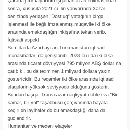
Qarabağ torpaqlarının işğaldan azad edilməsindən
sonra, xüsusilə 2021-ci ilin yanvarında Xəzər
dənizində yerləşən "Dostluq" yatağının birgə
işlənməsi ilə bağlı imzalanmış müqavilə iki ölkə
arasında əməkdaşlığın inkişafına təkan verib.
İqtisadi aspekt
Son illərdə Azərbaycan-Türkmənistan iqtisadi
münasibətləri də genişlənib. 2023-cü ildə iki ölkə
arasında ticarət dövriyyəsi 795 milyon ABŞ dollarına
çatıb ki, bu da təxminən 1 milyard dollara yaxın
göstəricidir. Bu rəqəmlər iki ölkə arasında iqtisadi
əlaqələrin yüksək səviyyədə olduğunu göstərir.
Bundan başqa, Transxəzər nəqliyyat dəhlizi və "Bir
kəmər, bir yol" təşəbbüsü çərçivəsində həyata
keçirilən layihələr də bu əməkdaşlığı daha da
gücləndirir.
Humanitar və mədəni əlaqələr