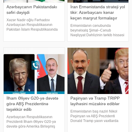
Azərbaycanın Pakistandakı
İran Ermənistanda strateji yol
səfiri dəyişdi
tikir: Azərbaycanı kənar
keçən marşrut formalaşır
Xəzər Nadir oğlu Fərhadov
Azərbaycan Respublikasının
Ermənistanın cənubunda
Pakistan İslam Respublikasında
beynəlxalq Şimal–Cənub
fövqəladə və səlahiyyətli səfiri
Nəqliyyat Dəhlizinin tərkib hissəsi
vəzifəsindən geri çağırılıb. xəbər
olan Aqarak–Qacaran avtomobil
verir ki, Prezident İlham Əliyev
yolunun 32 kilometrlik hissəsinin
bununla bağlı Sərəncam
tikintisi davam edir.
imzalayıb. Prezidenti
KONKRET.azbakupost-a
istinadən xəbər verir ki, bu barəd
İlham Əliyev G20-yə dəvətə
Paşinyan və Tramp TRIPP
görə ABŞ Prezidentinə
layihəsini müzakirə ediblər
təşəkkür edib
Ermənistanın baş naziri Nikol
Paşinyan və ABŞ Prezidenti
Azərbaycan Respublikasının
Donald Tramp yaxın vaxtlarda
Prezidenti İlham Əliyev G20-yə
"Beynəlxalq Sülh və Rifah naminə
dəvətə görə Amerika Birləşmiş
Tramp Marşrutu" (TRIPP) layihəsi
Ştatlarının Prezidenti Donald