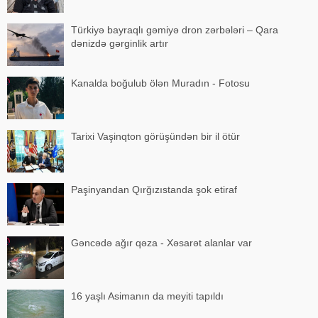
Türkiyə bayraqlı gəmiyə dron zərbələri – Qara
dənizdə gərginlik artır
Kanalda boğulub ölən Muradın - Fotosu
Tarixi Vaşinqton görüşündən bir il ötür
Paşinyandan Qırğızıstanda şok etiraf
Gəncədə ağır qəza - Xəsarət alanlar var
16 yaşlı Asimanın da meyiti tapıldı