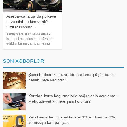
Azərbaycana qardaş ölkəyə
nüvə silahını kim verib? –
Gizli razılaşma…
İranın nüvə silahı əldə etmək
istəməsi məsələsinin müzakirə
edildiyi bir məqamda məşhur
iddia yenidən gündəmə gəlib.
Bildirilir ki, Səudiyyə Ərəbistanının
mərhum kralı Faysal ibn
SON XƏBƏRLƏR
Əbdüləziz Əl Səud Pakistanın
nüvə silahı proqramın
Şəxsi büdcənizi nəzarətdə saxlamaq üçün bank
hesabı niyə vacibdir?
Kartdan-karta köçürmələrlə bağlı vacib açıqlama –
Məhdudiyyət kimlərə şamil olunur?
Yelo Bank-dan ilk kreditə özəl 1% endirim və 0%
komissiya kampaniyası