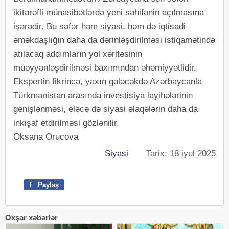
ikitərəfli münasibətlərdə yeni səhifənin açılmasına
işarədir. Bu səfər həm siyasi, həm də iqtisadi
əməkdaşlığın daha da dərinləşdirilməsi istiqamətində
atılacaq addımların yol xəritəsinin
müəyyənləşdirilməsi baxımından əhəmiyyətlidir.
Ekspertin fikrincə, yaxın gələcəkdə Azərbaycanla
Türkmənistan arasında investisiya layihələrinin
genişlənməsi, eləcə də siyasi əlaqələrin daha da
inkişaf etdirilməsi gözlənilir.
Oksana Orucova
Siyasi
Tarix: 18 iyul 2025
f
Paylaş
Oxşar xəbərlər