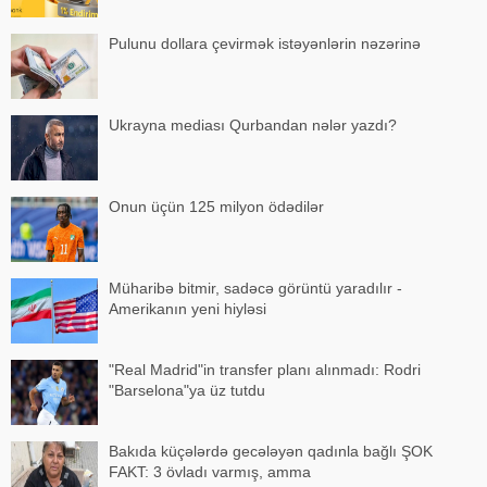
Pulunu dollara çevirmək istəyənlərin nəzərinə
Ukrayna mediası Qurbandan nələr yazdı?
Onun üçün 125 milyon ödədilər
Müharibə bitmir, sadəcə görüntü yaradılır -
Amerikanın yeni hiyləsi
"Real Madrid"in transfer planı alınmadı: Rodri
"Barselona"ya üz tutdu
Bakıda küçələrdə gecələyən qadınla bağlı ŞOK
FAKT: 3 övladı varmış, amma