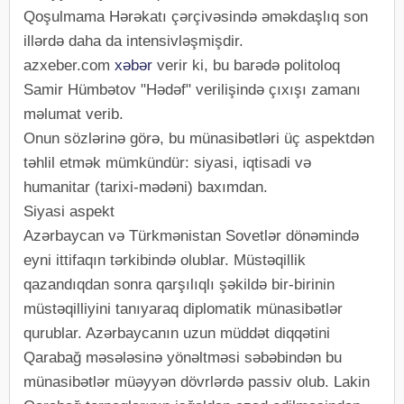
Qoşulmama Hərəkatı çərçivəsində əməkdaşlıq son
illərdə daha da intensivləşmişdir.
azxeber.com
xəbər
verir ki, bu barədə politoloq
Samir Hümbətov "Hədəf" verilişində çıxışı zamanı
məlumat verib.
Onun sözlərinə görə, bu münasibətləri üç aspektdən
təhlil etmək mümkündür: siyasi, iqtisadi və
humanitar (tarixi-mədəni) baxımdan.
Siyasi aspekt
Azərbaycan və Türkmənistan Sovetlər dönəmində
eyni ittifaqın tərkibində olublar. Müstəqillik
qazandıqdan sonra qarşılıqlı şəkildə bir-birinin
müstəqilliyini tanıyaraq diplomatik münasibətlər
qurublar. Azərbaycanın uzun müddət diqqətini
Qarabağ məsələsinə yönəltməsi səbəbindən bu
münasibətlər müəyyən dövrlərdə passiv olub. Lakin