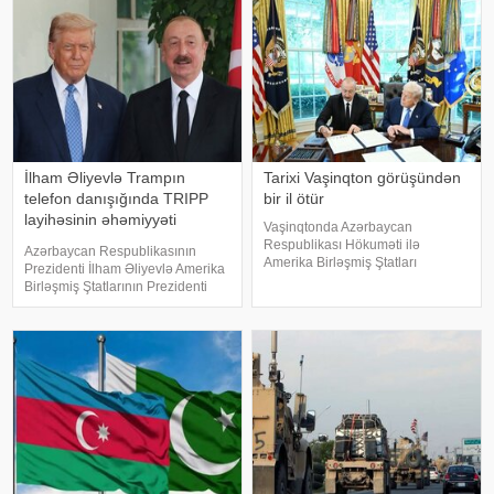
İlham Əliyevlə Trampın
Tarixi Vaşinqton görüşündən
telefon danışığında TRIPP
bir il ötür
layihəsinin əhəmiyyəti
Vaşinqtonda Azərbaycan
vurğulanıb
Respublikası Hökuməti ilə
Azərbaycan Respublikasının
Amerika Birləşmiş Ştatları
Prezidenti İlham Əliyevlə Amerika
Hökuməti arasında Anlaşma
Birləşmiş Ştatlarının Prezidenti
Memorandumunun
Donald Tramp arasında telefon
imzalanmasından bir il ötür.
danışığı əsnasında TRIPP
xatırladır ki, Vaşinqton şəhərində
layihəsinin regional bağlantılar
8 avqust 2025-ci il tarixində
baxımından əhəmiyyəti
Azərbayca
vurğulanıb, Azərbayca