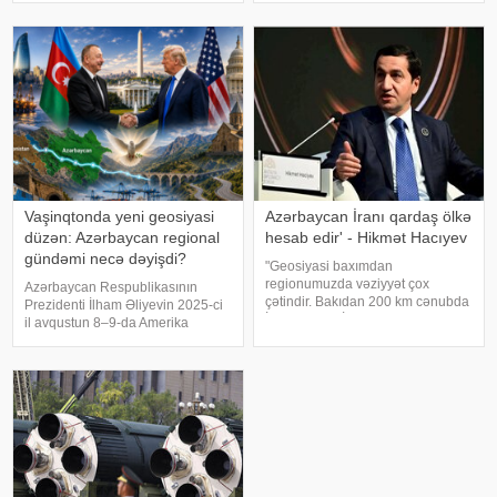
çərçivəsində tikinti işlərinin
Trama təşəkkür edib. -un xəbərinə
başlanılması ilə bağlı mövqelərin
görə, Prezidenti İlham Əliyev bu
barədə bu gün Donald Trampla
telefo
Vaşinqtonda yeni geosiyasi
Azərbaycan İranı qardaş ölkə
düzən: Azərbaycan regional
hesab edir' - Hikmət Hacıyev
gündəmi necə dəyişdi?
"Geosiyasi baxımdan
regionumuzda vəziyyət çox
Azərbaycan Respublikasının
çətindir. Bakıdan 200 km cənubda
Prezidenti İlham Əliyevin 2025-ci
İran, ABŞ və İsrail arasında
il avqustun 8–9-da Amerika
müharibə gedir. 200 km şimalda
Birləşmiş Ştatlarına səfəri həm
isə Rusiya-Ukrayna müharibəsi
Bakı–Vaşinqton münasibətlərinin
davam edir". APA-ya istinadən
inkişafında, həm də Cənubi
xəbər veri
Qafqazda yeni siyasi reallıqların
formalaşmasınd