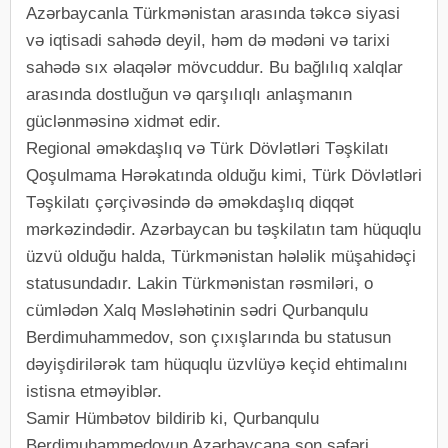
Azərbaycanla Türkmənistan arasında təkcə siyasi
və iqtisadi sahədə deyil, həm də mədəni və tarixi
sahədə sıx əlaqələr mövcuddur. Bu bağlılıq xalqlar
arasında dostluğun və qarşılıqlı anlaşmanın
güclənməsinə xidmət edir.
Regional əməkdaşlıq və Türk Dövlətləri Təşkilatı
Qoşulmama Hərəkatında olduğu kimi, Türk Dövlətləri
Təşkilatı çərçivəsində də əməkdaşlıq diqqət
mərkəzindədir. Azərbaycan bu təşkilatın tam hüquqlu
üzvü olduğu halda, Türkmənistan hələlik müşahidəçi
statusundadır. Lakin Türkmənistan rəsmiləri, o
cümlədən Xalq Məsləhətinin sədri Qurbanqulu
Berdimuhammedov, son çıxışlarında bu statusun
dəyişdirilərək tam hüquqlu üzvlüyə keçid ehtimalını
istisna etməyiblər.
Samir Hümbətov bildirib ki, Qurbanqulu
Berdimuhammedovun Azərbaycana son səfəri