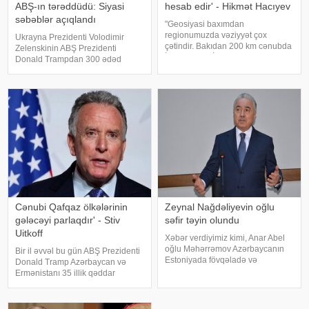
ABŞ-ın tərəddüdü: Siyasi
hesab edir' - Hikmət Hacıyev
səbəblər açıqlandı
"Geosiyasi baxımdan
regionumuzda vəziyyət çox
Ukrayna Prezidenti Volodimir
çətindir. Bakıdan 200 km cənubda
Zelenskinin ABŞ Prezidenti
İran, ABŞ və İsrail arasında
Donald Trampdan 300 ədəd
müharibə gedir. 200 km şimalda
"Patriot" raketi istəməsi
isə Rusiya-Ukrayna müharibəsi
Vaşinqtonun Kiyevə hərbi dəstəyi
davam edir". APA-ya istinadən
ilə bağlı müzakirələri yenidən
xəbər veri
gündəmə gətirib. Bununla belə,
Ağ Ev b
Cənubi Qafqaz ölkələrinin
Zeynal Nağdəliyevin oğlu
gələcəyi parlaqdır' - Stiv
səfir təyin olundu
Uitkoff
Xəbər verdiyimiz kimi, Anar Abel
oğlu Məhərrəmov Azərbaycanın
Bir il əvvəl bu gün ABŞ Prezidenti
Estoniyada fövqəladə və
Donald Tramp Azərbaycan və
səlahiyyətli səfiri vəzifəsindən geri
Ermənistanı 35 illik qəddar
çağırılıb. Dövlət başçısının
münaqişəyə son qoyan tarixi bir
Sərəncamı ilə Nemət Zeynal oğlu
sülh müqaviləsi imzalamaq üçün
Nağdəliyev Azərbaycanın
bir araya gətirdi. xəbər verir ki, bu