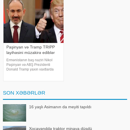
Estoniyada fövqəlad
sözləri ABŞ Prezidentinin xüsus
Paşinyan və Tramp TRIPP
layihəsini müzakirə ediblər
Ermənistanın baş naziri Nikol
Paşinyan və ABŞ Prezidenti
Donald Tramp yaxın vaxtlarda
"Beynəlxalq Sülh və Rifah naminə
Tramp Marşrutu" (TRIPP) layihəsi
çərçivəsində tikinti işlərinin
başlanılması ilə bağlı mövqelərin
SON XƏBƏRLƏR
16 yaşlı Asimanın da meyiti tapıldı
Xocavənddə traktor minaya düşdü