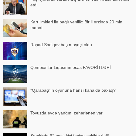
etdi
Kart limitləri ilə bağlı yenilik: Bir il ərzində 20 min
manat
Rəşad Sadiqov baş məşqçi oldu
Çempionlar Liqasının əsas FAVORİTLƏRİ
"Qarabağ"ın oyununa hansı kanalda baxaq?
Tovuzda evdə yanğın: zəhərlənən var
Şəmkirdə 62 yaşlı kişi faciəvi şəkildə öldü