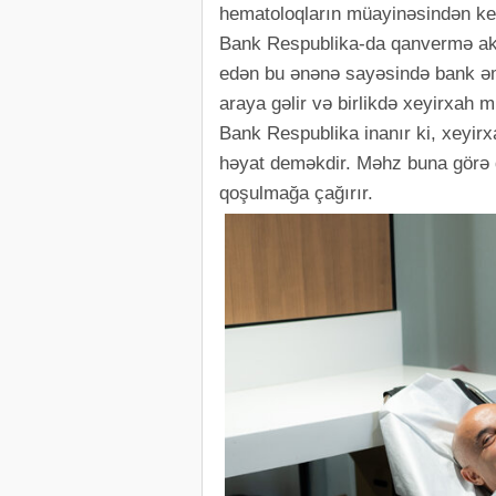
hematoloqların müayinəsindən keçi
Bank Respublika-da qanvermə aksiy
edən bu ənənə sayəsində bank əmə
araya gəlir və birlikdə xeyirxah m
Bank Respublika inanır ki, xeyirx
həyat deməkdir. Məhz buna görə 
qoşulmağa çağırır.