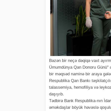
Bəzən bir neçə dəqiqə vaxt ayırm
Ümumdünya Qan Donoru Günü" ərə
bir məqsəd naminə bir araya gələ
Respublika Qan Bankı təşkilatçılı
talassemiya, hemofiliya və leyko
daşıyıb.
Tədbirə Bank Respublika-nın İdarə
əməkdaşlar böyük həvəslə qoşulu