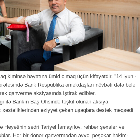
aq kiminsə həyatına ümid olmaq üçün kifayətdir. "14 iyun -
fəsində Bank Respublika əməkdaşları növbəti dəfə belə
rək qanvermə aksiyasında iştirak ediblər.
ğı ilə Bankın Baş Ofisində təşkil olunan aksiya
z xəstəliklərindən əziyyət çəkən uşaqlara dəstək məqsədi
 Heyətinin sədri Tariyel İsmayılov, rəhbər şəxslər və
blar. Hər bir donor qanvermədən əvvəl peşəkar həkim-