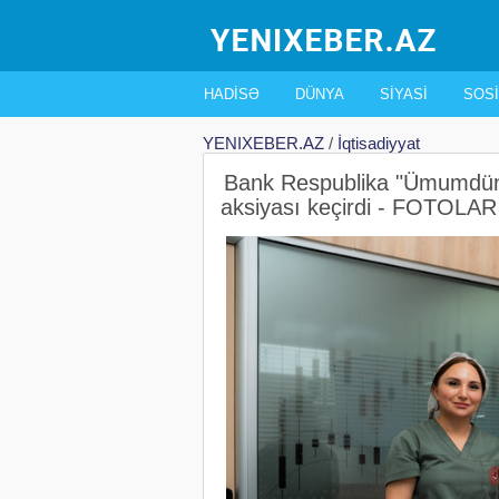
HADISƏ
DÜNYA
SIYASI
SOSI
YENIXEBER.AZ
/
İqtisadiyyat
Bank Respublika "Ümumdün
aksiyası keçirdi - FOTOLAR