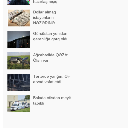
hazırlaşmışıq
Dollar almaq
istəyənlərin
NƏZƏRİNƏ
Gürcüstan yenidən
qaranlığa qərq oldu
Ağcabədidə QƏZA:
Ölən var
Tərtərdə yanğın: Ər-
arvad vəfat etdi
Bakıda ofisdən meyit
tapıldı