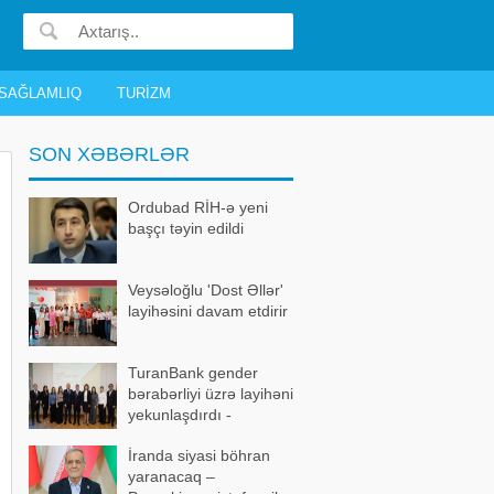
SAĞLAMLIQ
TURIZM
SON XƏBƏRLƏR
Ordubad RİH-ə yeni
başçı təyin edildi
Veysəloğlu 'Dost Əllər'
layihəsini davam etdirir
TuranBank gender
bərabərliyi üzrə layihəni
yekunlaşdırdı -
FOTOLAR
İranda siyasi böhran
yaranacaq –