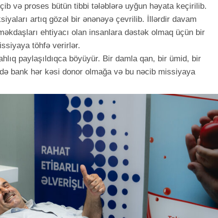
b və proses bütün tibbi tələblərə uyğun həyata keçirilib.
aları artıq gözəl bir ənənəyə çevrilib. İllərdir davam
kdaşları ehtiyacı olan insanlara dəstək olmaq üçün bir
issiyaya töhfə verirlər.
ahlıq paylaşıldıqca böyüyür. Bir damla qan, bir ümid, bir
də bank hər kəsi donor olmağa və bu nəcib missiyaya