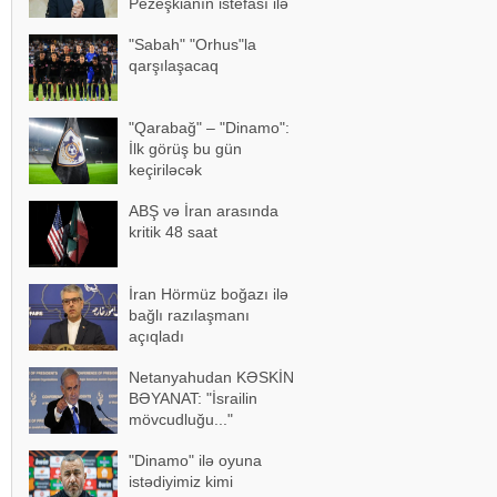
Pezeşkianın istefası ilə
bağlı mühüm açıqlama
"Sabah" "Orhus"la
qarşılaşacaq
"Qarabağ" – "Dinamo":
İlk görüş bu gün
keçiriləcək
ABŞ və İran arasında
kritik 48 saat
İran Hörmüz boğazı ilə
bağlı razılaşmanı
açıqladı
Netanyahudan KƏSKİN
BƏYANAT: "İsrailin
mövcudluğu..."
"Dinamo" ilə oyuna
istədiyimiz kimi