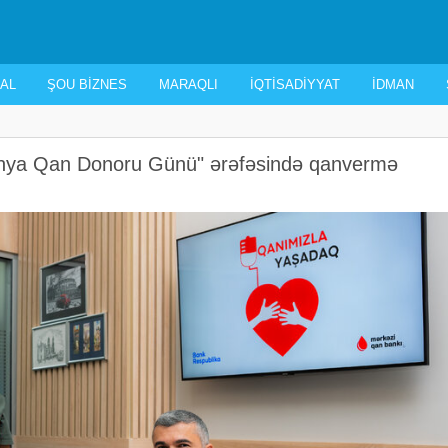
AL
ŞOU BIZNES
MARAQLI
İQTISADIYYAT
İDMAN
ya Qan Donoru Günü" ərəfəsində qanvermə