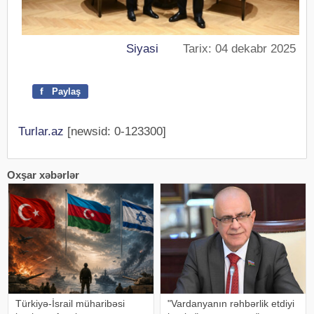
Siyasi
Tarix: 04 dekabr 2025
f
Paylaş
Turlar.az
[newsid: 0-123300]
Oxşar xəbərlər
Türkiyə-İsrail müharibəsi
"Vardanyanın rəhbərlik etdiyi