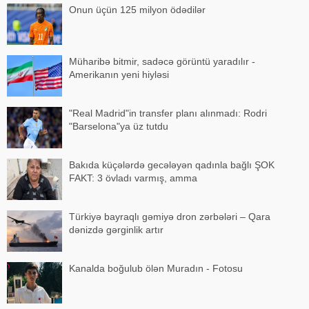
Onun üçün 125 milyon ödədilər
Müharibə bitmir, sadəcə görüntü yaradılır -
Amerikanın yeni hiyləsi
"Real Madrid"in transfer planı alınmadı: Rodri
"Barselona"ya üz tutdu
Bakıda küçələrdə gecələyən qadınla bağlı ŞOK
FAKT: 3 övladı varmış, amma
Türkiyə bayraqlı gəmiyə dron zərbələri – Qara
dənizdə gərginlik artır
Kanalda boğulub ölən Muradın - Fotosu