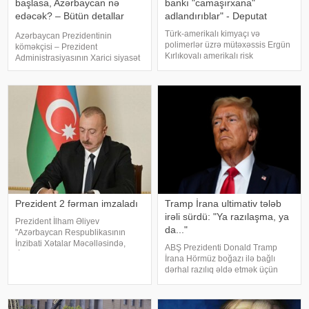
başlasa, Azərbaycan nə
bankı "camaşırxana"
edəcək? – Bütün detallar
adlandırıblar" - Deputat
bəlli oldu
Türk-amerikalı kimyaçı və
Azərbaycan Prezidentinin
polimerlər üzrə mütəxəssis Ergün
köməkçisi – Prezident
Kırlıkovalı amerikalı risk
Administrasiyasının Xarici siyasət
tədqiqatçısı Nassim Nikolas
məsələləri şöbəsinin müdiri
Talebə açıq məktub
Hikmət Hacıyevin "Haber Global"a
ünvanlayaraq, onun Ruben
verdiyi açıqlama son illərdə
Vardanyanı dəstəkləməsini və
Türkiyə cəmiyyətinin müəyyən
Vardanyan həbsdə olduğu
kəsimlərind
müddətdə Bakıd
Prezident 2 fərman imzaladı
Tramp İrana ultimativ tələb
irəli sürdü: "Ya razılaşma, ya
Prezident İlham Əliyev
da..."
"Azərbaycan Respublikasının
İnzibati Xətalar Məcəlləsində,
ABŞ Prezidenti Donald Tramp
"İnformasiya, informasiyalaşdırma
İrana Hörmüz boğazı ilə bağlı
və informasiyanın mühafizəsi
dərhal razılıq əldə etmək üçün
haqqında" və "Uşaqların zərərli
sərt ultimativ tələb irəli sürüb.
informasiyadan qorunmas
"Bloomberg" agentliyinin
məlumatına görə, Vaşinqton