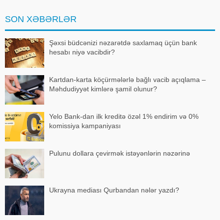
geri çağırılıb. xəbər verir ki,
bununla bağlı Azərbaycan
SON XƏBƏRLƏR
Prezident
Şəxsi büdcənizi nəzarətdə saxlamaq üçün bank
hesabı niyə vacibdir?
Kartdan-karta köçürmələrlə bağlı vacib açıqlama –
Məhdudiyyət kimlərə şamil olunur?
Yelo Bank-dan ilk kreditə özəl 1% endirim və 0%
komissiya kampaniyası
Pulunu dollara çevirmək istəyənlərin nəzərinə
Ukrayna mediası Qurbandan nələr yazdı?