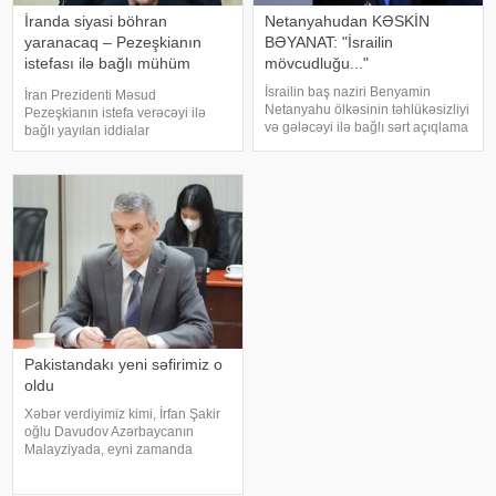
İranda siyasi böhran
Netanyahudan KƏSKİN
yaranacaq – Pezeşkianın
BƏYANAT: "İsrailin
istefası ilə bağlı mühüm
mövcudluğu..."
açıqlama
İsrailin baş naziri Benyamin
İran Prezidenti Məsud
Netanyahu ölkəsinin təhlükəsizliyi
Pezeşkianın istefa verəcəyi ilə
və gələcəyi ilə bağlı sərt açıqlama
bağlı yayılan iddialar
ilə çıxış edib. KONKRET.azxəbər
müzakirələrə səbəb olub. Bəs
verir ki, baş nazir İsrailin
belə bir ssenari nə dərəcədə
suverenliyinin heç bir halda
realdır və bu, ölkədə siyasi
güzəştə gedilməyəcək əsas prinsi
böhrana yol aça bilərmi?. Mövzu
ilə bağlı -a danışan siyas
Pakistandakı yeni səfirimiz o
oldu
Xəbər verdiyimiz kimi, İrfan Şakir
oğlu Davudov Azərbaycanın
Malayziyada, eyni zamanda
Bruney Darüssalamda fövqəladə
və səlahiyyətli səfiri vəzifəsindən