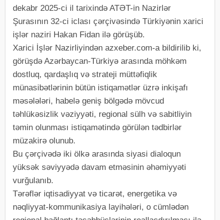
dekabr 2025-ci il tarixində ATƏT-in Nazirlər
Şurasının 32-ci iclası çərçivəsində Türkiyənin xarici
işlər naziri Hakan Fidan ilə görüşüb.
Xarici İşlər Nazirliyindən azxeber.com-a bildirilib ki,
görüşdə Azərbaycan-Türkiyə arasında möhkəm
dostluq, qardaşlıq və strateji müttəfiqlik
münasibətlərinin bütün istiqamətlər üzrə inkişafı
məsələləri, habelə geniş bölgədə mövcud
təhlükəsizlik vəziyyəti, regional sülh və sabitliyin
təmin olunması istiqamətində görülən tədbirlər
müzakirə olunub.
Bu çərçivədə iki ölkə arasında siyasi dialoqun
yüksək səviyyədə davam etməsinin əhəmiyyəti
vurğulanıb.
Tərəflər iqtisadiyyat və ticarət, energetika və
nəqliyyat-kommunikasiya layihələri, o cümlədən