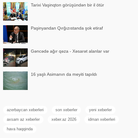
Tarixi Vaşinqton görüşündən bir il ötür
Paşinyandan Qırğızıstanda şok etiraf
Gəncədə ağır qəza - Xəsarət alanlar var
16 yaşlı Asimanın da meyiti tapıldı
azerbaycan xeberleri
son xeberler
yeni xeberler
axsam az xeberler
xeber.az 2026
idman xeberleri
hava haqqinda