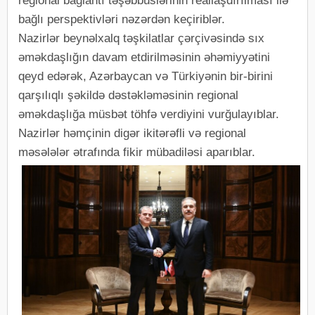
regional bağlantı təşəbbüslərinin reallaşdırılması ilə
bağlı perspektivləri nəzərdən keçiriblər.
Nazirlər beynəlxalq təşkilatlar çərçivəsində sıx
əməkdaşlığın davam etdirilməsinin əhəmiyyətini
qeyd edərək, Azərbaycan və Türkiyənin bir-birini
qarşılıqlı şəkildə dəstəkləməsinin regional
əməkdaşlığa müsbət töhfə verdiyini vurğulayıblar.
Nazirlər həmçinin digər ikitərəfli və regional
məsələlər ətrafında fikir mübadiləsi aparıblar.