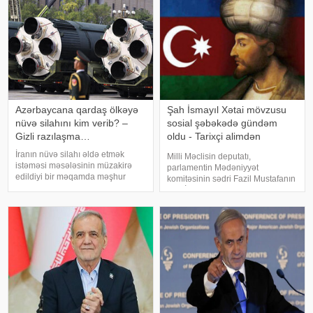
Tehran qarşısında açıq şərt
qoyub: y
Azərbaycana qardaş ölkəyə
Şah İsmayıl Xətai mövzusu
nüvə silahını kim verib? –
sosial şəbəkədə gündəm
Gizli razılaşma…
oldu - Tarixçi alimdən
açıqlama
İranın nüvə silahı əldə etmək
Milli Məclisin deputatı,
istəməsi məsələsinin müzakirə
parlamentin Mədəniyyət
edildiyi bir məqamda məşhur
komitəsinin sədri Fazil Mustafanın
iddia yenidən gündəmə gəlib.
Şah İsmayıl Xətai ilə bağlı
Bildirilir ki, Səudiyyə Ərəbistanının
səsləndirdiyi fikirlər yenidən
mərhum kralı Faysal ibn
ictimai müzakirələrə səbəb olub. .
Əbdüləziz Əl Səud Pakistanın
Deputat Şah İsmayılın adını
nüvə silahı proqramın
daşıyan ordeni