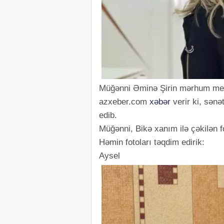
Müğənni Əminə Şirin mərhum meyx
azxeber.com
xəbər
verir ki, sənə
edib.
Müğənni, Bikə xanım ilə çəkilən f
Həmin fotoları təqdim edirik:
Aysel