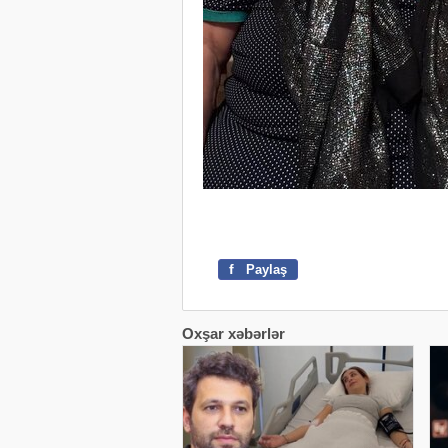
f
Paylaş
Oxşar xəbərlər