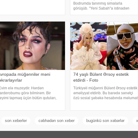
aqda Türkiyə KİV məlumat yayıb.
Bodrumda tanınmış simalarla
ktyor "Kapıcılar Kralı", "Züğürt Ağa",
görüşüb. "Yeni Sabah"a istinadən
Selamsı
xəbər verir ki, müğənni Yunus Akgün,
Uğurcan Çakır, eləcə də məşqçi Fatih
Terimləı ünsiyyətdə olub. Z.Hüseynov
görüş zaman
vropada müğənnilər məni
74 yaşlı Bülənt Ərsoy estetik
əkrarlayırlar
etdirdi - Foto
Evim elə muzeydir. Hərdən
Türkiyəli müğənni Bülənt Ərsoy estetik
arderobumu görə bilmirəm. Bir
əməliyyat etdirib. Bu barədə sənətçi
eyimi tapmaq üçün bütün qutuları,
özü sosial şəbəkə hesabında məlumat
arderobu boşaltmalı oluram. Evim
verib. 74 yaşlı ifaçı əməliyyatdan
ksessuarlarla da doludur". axşam.az-
sonra paylaşdığı fotoya bunları qeyd
 istinadən bildirir ki, bu sözləri
edib:. "Hörmətli izləyicilərim
məkdar artis
son xeberler
cəbhədən son xeber
bugünkü son xəbərlər