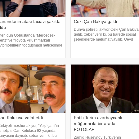
anəndənin atası faciəvi şəkildə
Ceki Çan Bakıya gəldi
ldü
Dünya şöhrətli aktyor Ceki Çan Bakıya
gəlib. xəbər verir ki, bu barədə sosial
tən gün Qobustanda "Mercedes-
şəbəkələrdə məlumat yayılıb. Qeyd
enz" və "Toyota Prius" markalı
edək ki, Ceki Çanın "Tanrının Zirehi 4"
vtomobillərin toqquşması nəticəsində
(Armour of God 4: The Ultimatum") adlı
ir nəfər ölüb. Qəzada həyatını itirən
beynəlxalq fil
Mercedes"in sürücüsü 61 yaşlı Zakir
ğayev xanənd
an Kolukısa vəfat etdi
Fatih Terim azərbaycanlı
müğənni ilə bir arada —
ürkiyəli məşhur aktyor, "Yeşilçam"ın
FOTOLAR
ənətçisi Can Kolukısa 92 yaşında
ünyasını dəyişib. xəbər verir ki, bu
Zamiq Hüseynov Türkiyənin