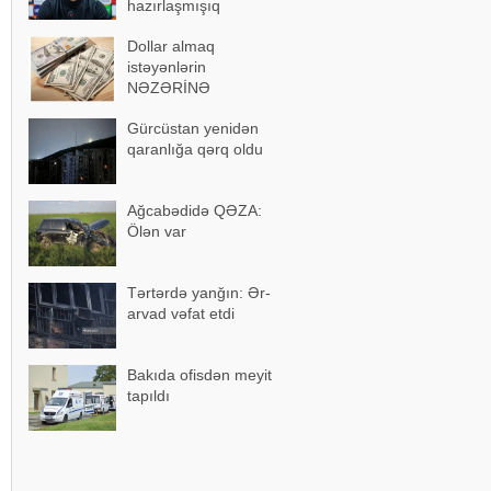
hazırlaşmışıq
Dollar almaq
istəyənlərin
NƏZƏRİNƏ
Gürcüstan yenidən
qaranlığa qərq oldu
Ağcabədidə QƏZA:
Ölən var
Tərtərdə yanğın: Ər-
arvad vəfat etdi
Bakıda ofisdən meyit
tapıldı