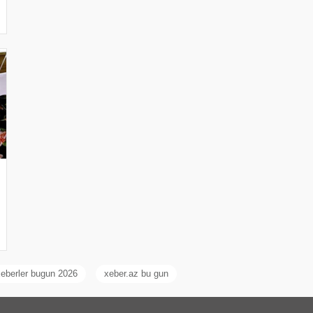
xeberler bugun 2026
xeber.az bu gun