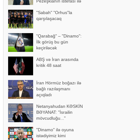
Pezeşkianın istefası ilə
bağlı mühüm açıqlama
"Sabah" "Orhus"la
qarşılaşacaq
"Qarabağ" – "Dinamo":
İlk görüş bu gün
keçiriləcək
ABŞ və İran arasında
kritik 48 saat
İran Hörmüz boğazı ilə
bağlı razılaşmanı
açıqladı
Netanyahudan KƏSKİN
BƏYANAT: "İsrailin
mövcudluğu..."
"Dinamo" ilə oyuna
istədiyimiz kimi