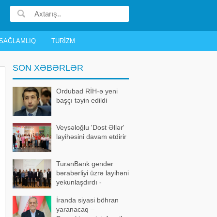
SAĞLAMLIQ
TURIZM
SON XƏBƏRLƏR
Ordubad RİH-ə yeni
başçı təyin edildi
Veysəloğlu 'Dost Əllər'
layihəsini davam etdirir
TuranBank gender
bərabərliyi üzrə layihəni
yekunlaşdırdı -
FOTOLAR
İranda siyasi böhran
yaranacaq –