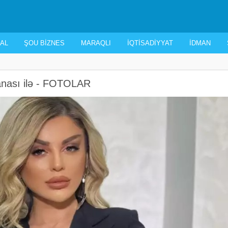
AL
ŞOU BIZNES
MARAQLI
İQTISADIYYAT
İDMAN
anası ilə - FOTOLAR