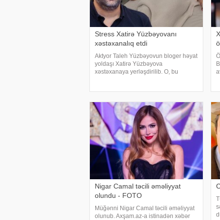
Stress Xatirə Yüzbəyovanı
X
xəstəxanalıq etdi
ö
Aktyor Taleh Yüzbəyovun bloger həyat
Ö
yoldaşı Xatirə Yüzbəyova
B
xəstəxanaya yerləşdirilib. O, bu
a
barədə sosial media hesabında
b
paylaşım edib. "Son zamanlar stressə
"
bağlı olaraq nə düzgün qidalandım,
A
nə düzgün yatdım. Gördü
Nigar Camal təcili əməliyyat
C
olundu - FOTO
T
s
Müğənni Nigar Camal təcili əməliyyat
d
olunub. Axşam.az-a istinadən xəbər