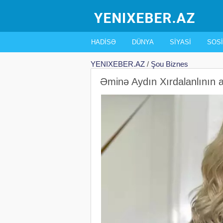
HADISƏ
DÜNYA
SIYASI
SOSI
YENIXEBER.AZ
/
Şou Biznes
Əminə Aydın Xırdalanlının 