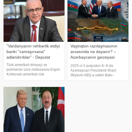
Əbdüləziz Əl Səud Pakistanın
əsas məsələlər üzrə həl
nüvə silahı proqramın
"Vardanyanın rəhbərlik etdiyi
Vaşinqton razılaşmasının
bankı "camaşırxana"
arxasında nə dayanır? –
adlandırıblar" - Deputat
Azərbaycanın geosiyasi
qazancı və Zəngəzur planı
Türk-amerikalı kimyaçı və
2025-ci il avqustun 8–9-da
polimerlər üzrə mütəxəssis Ergün
Azərbaycan Prezidenti İlham
Kırlıkovalı amerikalı risk
Əliyevin ABŞ-a səfəri Bakı–
tədqiqatçısı Nassim Nikolas
Vaşinqton münasibətlərində yeni
Talebə açıq məktub
mərhələnin başlanğıcı olmaqla
ünvanlayaraq, onun Ruben
yanaşı, Cənubi Qafqazın
Vardanyanı dəstəkləməsini və
geosiyasi xəritəsində baş verən
Vardanyan həbsdə olduğu
dəyişikliklərin də mühü
müddətdə Bakıd