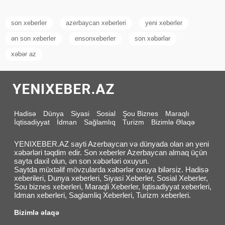
son xeberler
azerbaycan xeberleri
yeni xeberler
ən son xeberler
ensonxeberler
son xəbərlər
xəbər az
Hadisə
Dünya
Siyasi
Sosial
Şou Biznes
Maraqlı
İqtisadiyyat
İdman
Sağlamlıq
Turizm
Bizimlə Əlaqə
YENIXEBER.AZ sayti Azerbaycan və dünyada olan ən yeni
xəbərləri təqdim edir. Son xeberler Azerbaycan almaq üçün
sayta daxil olun, ən son xəbərləri oxuyun.
Saytda müxtəlif mövzularda xəbərlər oxuya bilərsiz. Hadisə
xeberileri, Dunya xeberleri, Siyasi Xeberler, Sosial Xeberler,
Sou biznes xeberleri, Maraqli Xeberler, Iqtisadiyyat xeberleri,
Idman xeberleri, Saglamliq Xeberleri, Turizm xeberleri.
Bizimlə əlaqə