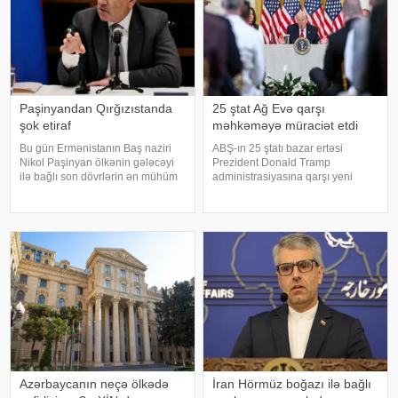
Paşinyandan Qırğızıstanda
25 ştat Ağ Evə qarşı
şok etiraf
məhkəməyə müraciət etdi
Bu gün Ermənistanın Baş naziri
ABŞ-ın 25 ştatı bazar ertəsi
Nikol Paşinyan ölkənin gələcəyi
Prezident Donald Tramp
ilə bağlı son dövrlərin ən mühüm
administrasiyasına qarşı yeni
bəyanatlarından birini verib.
rüsumlarla bağlı məhkəmə iddiq
Qırğızıstanda keçirilən Avrasiya
qaldırıb. Onlar yeni tarifləri ABŞ Ali
Hökumətlərarası Şurasının
Məhkəməsinin ləğv etdiyi idxal
iclasında çıxış edən Baş nazir
vergilərini əvəzetmək cəhdi
birbaş
adlandırıblar
Azərbaycanın neçə ölkədə
İran Hörmüz boğazı ilə bağlı