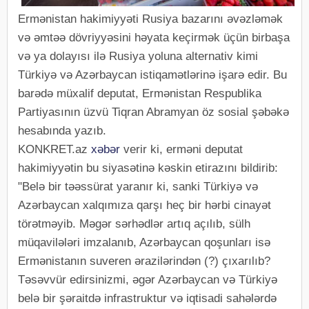
Ermənistan hakimiyyəti Rusiya bazarını əvəzləmək
və əmtəə dövriyyəsini həyata keçirmək üçün birbaşa
və ya dolayısı ilə Rusiya yoluna alternativ kimi
Türkiyə və Azərbaycan istiqamətlərinə işarə edir. Bu
barədə müxalif deputat, Ermənistan Respublika
Partiyasının üzvü Tiqran Abramyan öz sosial şəbəkə
hesabında yazıb.
KONKRET.az
xəbər
verir ki, erməni deputat
hakimiyyətin bu siyasətinə kəskin etirazını bildirib:
"Belə bir təəssürat yaranır ki, sanki Türkiyə və
Azərbaycan xalqımıza qarşı heç bir hərbi cinayət
törətməyib. Məgər sərhədlər artıq açılıb, sülh
müqavilələri imzalanıb, Azərbaycan qoşunları isə
Ermənistanın suveren ərazilərindən (?) çıxarılıb?
Təsəvvür edirsinizmi, əgər Azərbaycan və Türkiyə
belə bir şəraitdə infrastruktur və iqtisadi sahələrdə