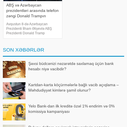
ABŞ və Azərbaycan
prezidentləri arasında telefon
zəngi Donald Trampın
təşəbbüsü ilə baş tutub
Avqustun 8-də Azərbaycan
Prezidenti İlham Əliyevlə ABŞ
Prezidenti Donald Tramp
arasında telefon danışığı baş
tutub. KONKRET.azbildirir ki,
"AnewZ"un etibarlı mənbədən
SON XƏBƏRLƏR
əldə etdiyi məlumata görə, zəng
Vaşinqton Sül
Şəxsi büdcənizi nəzarətdə saxlamaq üçün bank
hesabı niyə vacibdir?
Kartdan-karta köçürmələrlə bağlı vacib açıqlama –
Məhdudiyyət kimlərə şamil olunur?
Yelo Bank-dan ilk kreditə özəl 1% endirim və 0%
komissiya kampaniyası