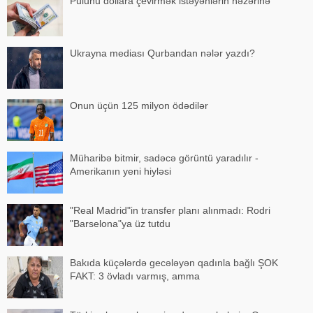
Pulunu dollara çevirmək istəyənlərin nəzərinə
Ukrayna mediası Qurbandan nələr yazdı?
Onun üçün 125 milyon ödədilər
Müharibə bitmir, sadəcə görüntü yaradılır -
Amerikanın yeni hiyləsi
"Real Madrid"in transfer planı alınmadı: Rodri
"Barselona"ya üz tutdu
Bakıda küçələrdə gecələyən qadınla bağlı ŞOK
FAKT: 3 övladı varmış, amma