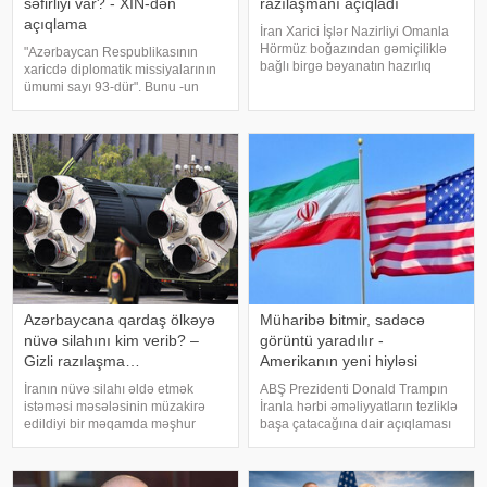
səfirliyi var? - XİN-dən
razılaşmanı açıqladı
açıqlama
İran Xarici İşlər Nazirliyi Omanla
Hörmüz boğazından gəmiçiliklə
"Azərbaycan Respublikasının
bağlı birgə bəyanatın hazırlıq
xaricdə diplomatik missiyalarının
işlərinin yekun mərhələsində
ümumi sayı 93-dür". Bunu -un
olduğunu bildirib. xəbər verir ki,
sorğusuna cavab olaraq
İran XİN-in rəsmi nümayəndəsi
Azərbaycan Xarici İşlər
İsmail Baqai iki ölkə arasınd
Nazirliyinin mətbuat katibi Ayxan
Hacızadə deyib. . O bildirib ki,
Azərbayca
Azərbaycana qardaş ölkəyə
Müharibə bitmir, sadəcə
nüvə silahını kim verib? –
görüntü yaradılır -
Gizli razılaşma…
Amerikanın yeni hiyləsi
İranın nüvə silahı əldə etmək
ABŞ Prezidenti Donald Trampın
istəməsi məsələsinin müzakirə
İranla hərbi əməliyyatların tezliklə
edildiyi bir məqamda məşhur
başa çatacağına dair açıqlaması
iddia yenidən gündəmə gəlib.
bölgədə mümkün atəşkəs və sülh
Bildirilir ki, Səudiyyə Ərəbistanının
perspektivlərini yenidən gündəmə
mərhum kralı Faysal ibn
gətirib. Lakin tərəflər arasında