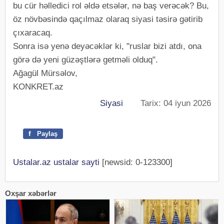
bu cür həlledici rol əldə etsələr, nə baş verəcək? Bu,
öz növbəsində qaçılmaz olaraq siyasi təsirə gətirib
çıxaracaq.
Sonra isə yenə deyəcəklər ki, "ruslar bizi atdı, ona
görə də yeni güzəştlərə getməli olduq".
Ağagül Mürsəlov,
KONKRET.az
Siyasi
Tarix: 04 iyun 2026
f
Paylaş
Ustalar.az ustalar sayti
[newsid: 0-123300]
Oxşar xəbərlər