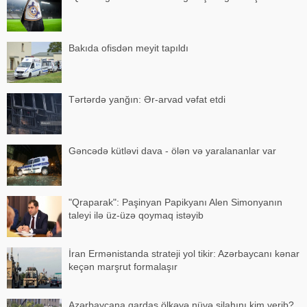
Bakıda ofisdən meyit tapıldı
Tərtərdə yanğın: Ər-arvad vəfat etdi
Gəncədə kütləvi dava - ölən və yaralananlar var
"Qraparak": Paşinyan Papikyanı Alen Simonyanın
taleyi ilə üz-üzə qoymaq istəyib
İran Ermənistanda strateji yol tikir: Azərbaycanı kənar
keçən marşrut formalaşır
Azərbaycana qardaş ölkəyə nüvə silahını kim verib?