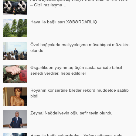
– Gizli razılaşma…
Hava ilə bağlı sarı XƏBƏRDARLIQ
Özəl bağçalarla maliyyələşmə müsabiqəsi müzakirə
olundu
Əsgərlikdən yayınmaq üçün saxta xaricdə təhsil
sənədi verdilər, həbs edildilər
Röyanın konsertinə biletlər rekord müddətdə satılıb
bitdi
Zeynal Nağdəliyevin oğlu səfir təyin olundu
Hava ilə bağlı xəbərdarlıq - Yağış yağacaq, dolu