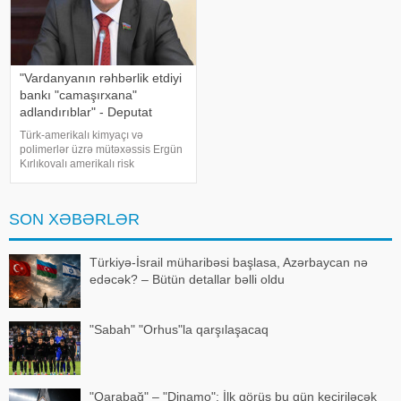
"Vardanyanın rəhbərlik etdiyi
bankı "camaşırxana"
adlandırıblar" - Deputat
Türk-amerikalı kimyaçı və
polimerlər üzrə mütəxəssis Ergün
Kırlıkovalı amerikalı risk
tədqiqatçısı Nassim Nikolas
Talebə açıq məktub
ünvanlayaraq, onun Ruben
SON XƏBƏRLƏR
Vardanyanı dəstəkləməsini və
Vardanyan həbsdə olduğu
müddətdə Bakıd
Türkiyə-İsrail müharibəsi başlasa, Azərbaycan nə
edəcək? – Bütün detallar bəlli oldu
"Sabah" "Orhus"la qarşılaşacaq
"Qarabağ" – "Dinamo": İlk görüş bu gün keçiriləcək