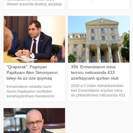
İran, ABŞ və İsrail arasında
ölkələri arasında dostluq, qarşılıqlı
müharibə gedir. 200 km şimalda
etimad və strateji tərəfdaşlığın
isə Rusiya-Ukrayna müharibəsi
daha da möhkəmləndirilməsi
davam edir". APA-ya istinadən
baxımından mühüm əhəmiyyət
xəbər veri
kəsb edən sənəddir. Bəyannamə
siyasi, iqtisadi
"Qraparak": Paşinyan
XİN: Ermənistanın mina
Papikyanı Alen Simonyanın
terroru nəticəsində 433
taleyi ilə üz-üzə qoymaq
azərbaycanlı qurban olub
istəyib
2020-ci il Vətən müharibəsindən
Ermənistanın müdafiə naziri
bəri Ermənistanın əraziləri mina
Suren Papikyanın vəzifədən
ilə çirkləndirməsi nəticəsində 433
kənarlaşdırılması məsələsinin
nəfər mina qurbanı olub. xəbər
gündəmə gəldiyi iddia olunur.
verir ki, bu barədə Xarici İşlər
xəbər verir ki, "Qraparak" qəzeti
Nazirliyinin "X" səhifəsində
hakimiyyət daxilindəki mənbələrə
bildirilib. Son hadisəd
istinadən yazır ki, Baş nazi