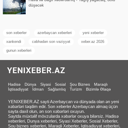
düşəcək
son xeberler
azerbaycan xeberleri
yeni xeberler
xankendi
cəbhədən son vəziyyət
xeber.az 2026
gunun xeberleri
Hadisə
Dünya
Siyasi
Sosial
Şou Biznes
Maraqlı
İqtisadiyyat
İdman
Sağlamlıq
Turizm
Bizimlə Əlaqə
YENIXEBER.AZ sayti Azerbaycan və dünyada olan ən yeni
xəbərləri təqdim edir. Son xeberler Azerbaycan almaq üçün
sayta daxil olun, ən son xəbərləri oxuyun.
Saytda müxtəlif mövzularda xəbərlər oxuya bilərsiz. Hadisə
xeberileri, Dunya xeberleri, Siyasi Xeberler, Sosial Xeberler,
Sou biznes xeberleri, Maraqli Xeberler, Iqtisadiyyat xeberleri,