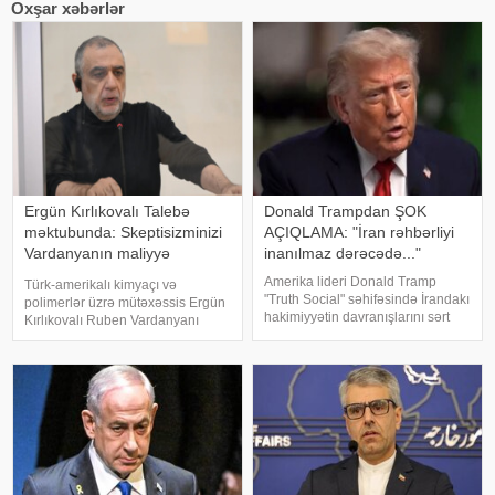
Oxşar xəbərlər
Ergün Kırlıkovalı Talebə
Donald Trampdan ŞOK
məktubunda: Skeptisizminizi
AÇIQLAMA: "İran rəhbərliyi
Vardanyanın maliyyə
inanılmaz dərəcədə..."
şəbəkəsinə yönəldin
Amerika lideri Donald Tramp
Türk-amerikalı kimyaçı və
"Truth Social" səhifəsində İrandakı
polimerlər üzrə mütəxəssis Ergün
hakimiyyətin davranışlarını sərt
Kırlıkovalı Ruben Vardanyanı
şəkildə tənqid edib və
dəstəkləməsi və mühazirə
Vaşinqtonun Tehranla bağlı sərt
oxumaq üçün Bakıya gəlməkdən
mövqeyini açıqlayıb.
imtina etməsi ilə əlaqədar
KONKRET.azxəbər verir ki, ABŞ
amerikalı risk tədqiqatçısı və
Prezident
esseist Nassim Nikola