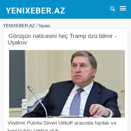
YENIXEBER.AZ
/
Siyasi
Görüşün nəticəsini heç Tramp özü bilmir -
Uşakov
Vladimir Putinlə Stiven Uitkoff arasında faydalı və
konstruktiv söhbət olub.