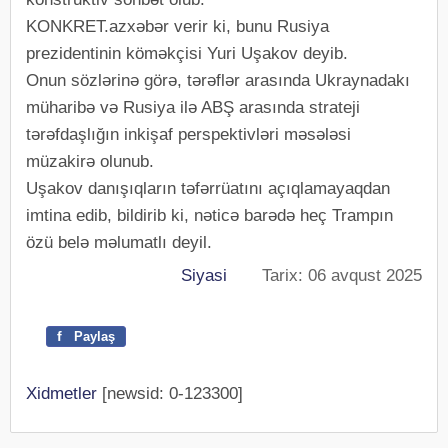
KONKRET.azxəbər verir ki, bunu Rusiya
prezidentinin köməkçisi Yuri Uşakov deyib.
Onun sözlərinə görə, tərəflər arasında Ukraynadakı
müharibə və Rusiya ilə ABŞ arasında strateji
tərəfdaşlığın inkişaf perspektivləri məsələsi
müzakirə olunub.
Uşakov danışıqların təfərrüatını açıqlamayaqdan
imtina edib, bildirib ki, nəticə barədə heç Trampın
özü belə məlumatlı deyil.
Siyasi
Tarix: 06 avqust 2025
f
Paylaş
Xidmetler
[newsid: 0-123300]