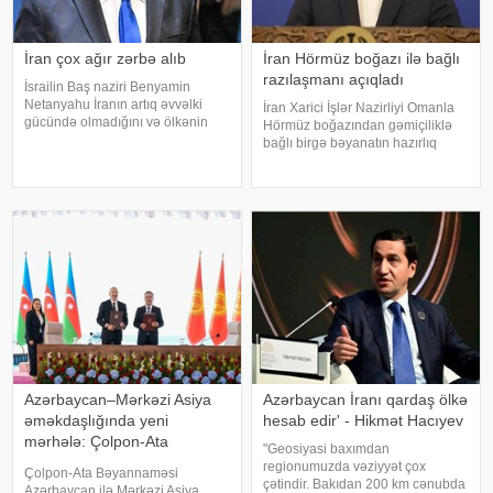
İran çox ağır zərbə alıb
İran Hörmüz boğazı ilə bağlı
razılaşmanı açıqladı
İsrailin Baş naziri Benyamin
Netanyahu İranın artıq əvvəlki
İran Xarici İşlər Nazirliyi Omanla
gücündə olmadığını və ölkənin
Hörmüz boğazından gəmiçiliklə
ağır zərbə aldığını bildirib. xəbər
bağlı birgə bəyanatın hazırlıq
verir ki, Netanyahu bu barədə
işlərinin yekun mərhələsində
"CBS News"a müsahibəsində
olduğunu bildirib. xəbər verir ki,
danışıb. "İran artıq əvvəlk
İran XİN-in rəsmi nümayəndəsi
İsmail Baqai iki ölkə arasınd
Azərbaycan–Mərkəzi Asiya
Azərbaycan İranı qardaş ölkə
əməkdaşlığında yeni
hesab edir' - Hikmət Hacıyev
mərhələ: Çolpon-Ata
"Geosiyasi baxımdan
Bəyannaməsi
regionumuzda vəziyyət çox
Çolpon-Ata Bəyannaməsi
çətindir. Bakıdan 200 km cənubda
Azərbaycan ilə Mərkəzi Asiya