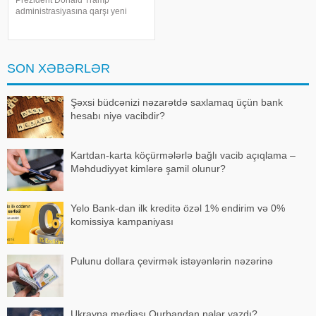
Prezident Donald Tramp
administrasiyasına qarşı yeni
rüsumlarla bağlı məhkəmə iddiq
qaldırıb. Onlar yeni tarifləri ABŞ Ali
Məhkəməsinin ləğv etdiyi idxal
vergilərini əvəzetmək cəhdi
SON XƏBƏRLƏR
adlandırıblar
Şəxsi büdcənizi nəzarətdə saxlamaq üçün bank
hesabı niyə vacibdir?
Kartdan-karta köçürmələrlə bağlı vacib açıqlama –
Məhdudiyyət kimlərə şamil olunur?
Yelo Bank-dan ilk kreditə özəl 1% endirim və 0%
komissiya kampaniyası
Pulunu dollara çevirmək istəyənlərin nəzərinə
Ukrayna mediası Qurbandan nələr yazdı?