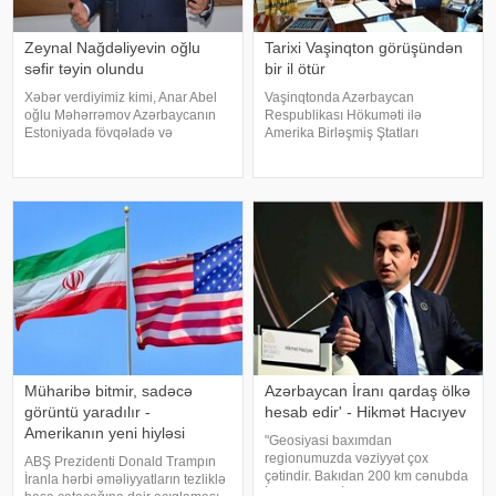
Zeynal Nağdəliyevin oğlu
Tarixi Vaşinqton görüşündən
səfir təyin olundu
bir il ötür
Xəbər verdiyimiz kimi, Anar Abel
Vaşinqtonda Azərbaycan
oğlu Məhərrəmov Azərbaycanın
Respublikası Hökuməti ilə
Estoniyada fövqəladə və
Amerika Birləşmiş Ştatları
səlahiyyətli səfiri vəzifəsindən geri
Hökuməti arasında Anlaşma
çağırılıb. Dövlət başçısının
Memorandumunun
Sərəncamı ilə Nemət Zeynal oğlu
imzalanmasından bir il ötür.
Nağdəliyev Azərbaycanın
xatırladır ki, Vaşinqton şəhərində
Estoniyada fövqəlad
8 avqust 2025-ci il tarixində
Azərbayca
Müharibə bitmir, sadəcə
Azərbaycan İranı qardaş ölkə
görüntü yaradılır -
hesab edir' - Hikmət Hacıyev
Amerikanın yeni hiyləsi
"Geosiyasi baxımdan
regionumuzda vəziyyət çox
ABŞ Prezidenti Donald Trampın
çətindir. Bakıdan 200 km cənubda
İranla hərbi əməliyyatların tezliklə
İran, ABŞ və İsrail arasında