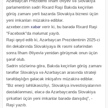
Azərbaycan Prezidenti İlham Əliyev və Slovakiya
parlamentinin sədri Rixard Raşi Bakıda keçirilən
görüş zamanı yerli bazarda Slovakiya biznesi üçün
yeni imkanları müzakirə ediblər.
azxeber.com
xəbər
verir ki, bu barədə Rixard Raşi
"Facebook"da məlumat yayıb.
Raşi qeyd edib ki, Azərbaycan Prezidentinin 2025-ci
ilin dekabrında Slovakiyaya ilk rəsmi səfərindən
sonra İlham Əliyevlə yenidən görüşmək onun üçün
şərəf olub.
Sədrin sözlərinə görə, Bakıda keçirilən görüş zamanı
tərəflər Slovakiya və Azərbaycan arasında strateji
tərəfdaşlığın gələcək inkişafını müzakirə ediblər.
"Biz enerji təhlükəsizliyi, Slovakiya investisiyalarının
dəstəklənməsi, eləcə də Azərbaycanda Slovakiya
şirkətləri üçün yeni imkanlar barədə danışdıq", -
Raşi yazıb.