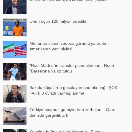
Onun üçün 125 milyon ödədilər
Müharibə bitmir, sadəcə görüntü yaradılır -
Amerikanın yeni hiyləsi
"Real Madrid"in transfer planı alınmadı: Rodri
"Barselona"ya üz tutdu
Bakıda küçələrdə gecələyən qadınla bağlı ŞOK
FAKT: 3 övladı varmış, amma
Türkiyə bayraqlı gəmiyə dron zərbələri – Qara
dənizdə gərginlik artır
Kanalda boğulub ölən Muradın - Fotosu