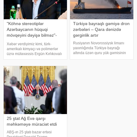
"Köhnə stereotiplər
Türkiyə bayraqlı gəmiyə dron
Azərbaycanın hüquqi
zərbələri – Qara dənizdə
mövqeyini dəyişə bilməz"-
gərginlik artır
Deputat
Rusiyanın Novorossiysk limanı
Xəbər verdiyimiz kimi, türk-
yaxınlığında Türkiyə bayrağı
amerikalı kimyaçı və polimerlər
altında üzən quru yük gəmisinin
üzrə mütəxəssis Ergün Kırlıkovalı
dron hücumuna məruz qaldığı
Ruben Vardanyanı dəstəkləməsi
bildirilir. xəbər verir ki, bu barədə
və mühazirə oxumaq üçün Bakıya
Türkiyə mediası məlumat yayıb.
gəlməkdən imtina etməsi ilə
Məlumata görə, hadisə
əlaqədar amerikalı risk
Novorossiys
tədqiqatçısı v
25 ştat Ağ Evə qarşı
məhkəməyə müraciət etdi
ABŞ-ın 25 ştatı bazar ertəsi