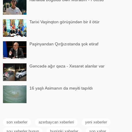
Tarixi Vaşinqton görüşündən bir il ötür
Paşinyandan Qırğızıstanda şok etiraf
Gəncədə ağır qəza - Xəsarət alanlar var
16 yaşlı Asimanın da meyiti tapıldı
son xeberler
azerbaycan xeberleri
yeni xeberler
sou xeberler bugun
bugünki xəbərlər
son xabar