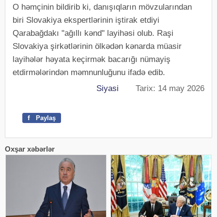
O həmçinin bildirib ki, danışıqların mövzularından
biri Slovakiya ekspertlərinin iştirak etdiyi
Qarabağdakı "ağıllı kənd" layihəsi olub. Raşi
Slovakiya şirkətlərinin ölkədən kənarda müasir
layihələr həyata keçirmək bacarığı nümayiş
etdirmələrindən məmnunluğunu ifadə edib.
Siyasi
Tarix: 14 may 2026
f
Paylaş
Oxşar xəbərlər