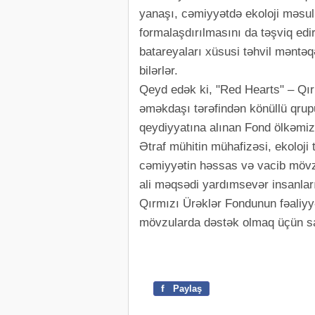
yanaşı, cəmiyyətdə ekoloji məsuliy
formalaşdırılmasını da təşviq edi
batareyaları xüsusi təhvil məntəq
bilərlər.
Qeyd edək ki, "Red Hearts" – Qırm
əməkdaşı tərəfindən könüllü qrupu
qeydiyyatına alınan Fond ölkəmiz
Ətraf mühitin mühafizəsi, ekoloji t
cəmiyyətin həssas və vacib mövzu
ali məqsədi yardımsevər insanları
Qırmızı Ürəklər Fondunun fəaliyyə
mövzularda dəstək olmaq üçün say
f
Paylaş