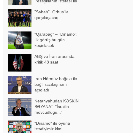
Pezeşkianın istefası ilə
bağlı mühüm açıqlama
"Sabah" "Orhus"la
qarşılaşacaq
"Qarabağ" – "Dinamo":
İlk görüş bu gün
keçiriləcək
ABŞ və İran arasında
kritik 48 saat
İran Hörmüz boğazı ilə
bağlı razılaşmanı
açıqladı
Netanyahudan KƏSKİN
BƏYANAT: "İsrailin
mövcudluğu..."
"Dinamo" ilə oyuna
istədiyimiz kimi