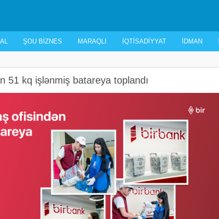
AL
ŞOU BIZNES
MARAQLI
İQTISADIYYAT
İDMAN
ən 51 kq işlənmiş batareya toplandı