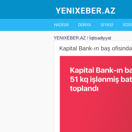
HADISƏ
DÜNYA
SIYASI
SOSI
YENIXEBER.AZ
/
İqtisadiyyat
Kapital Bank-ın baş ofisind