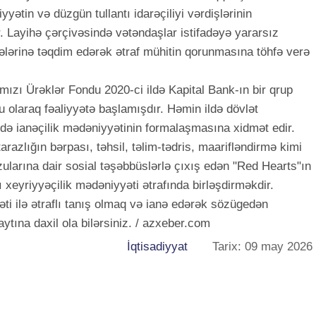
yətin və düzgün tullantı idarəçiliyi vərdişlərinin
r. Layihə çərçivəsində vətəndaşlar istifadəyə yararsız
ələrinə təqdim edərək ətraf mühitin qorunmasına töhfə verə
ızı Ürəklər Fondu 2020-ci ildə Kapital Bank-ın bir qrup
 olaraq fəaliyyətə başlamışdır. Həmin ildə dövlət
də ianəçilik mədəniyyətinin formalaşmasına xidmət edir.
arazlığın bərpası, təhsil, təlim-tədris, maarifləndirmə kimi
larına dair sosial təşəbbüslərlə çıxış edən "Red Hearts"ın
 xeyriyyəçilik mədəniyyəti ətrafında birləşdirməkdir.
ti ilə ətraflı tanış olmaq və ianə edərək sözügedən
tına daxil ola bilərsiniz. / azxeber.com
İqtisadiyyat
Tarix: 09 may 2026