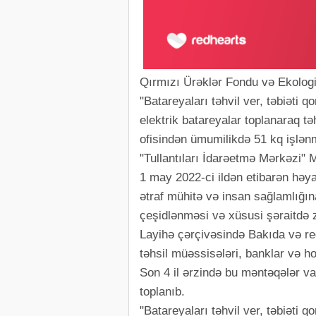
Qırmızı Ürəklər Fondu və Ekologiy
"Batareyaları təhvil ver, təbiəti q
elektrik batareyalar toplanaraq tə
ofisindən ümumilikdə 51 kq işlənmi
"Tullantıları İdarəetmə Mərkəzi"
1 may 2022-ci ildən etibarən həya
ətraf mühitə və insan sağlamlığın
çeşidlənməsi və xüsusi şəraitdə z
Layihə çərçivəsində Bakıda və reg
təhsil müəssisələri, banklar və ho
Son 4 il ərzində bu məntəqələr v
toplanıb.
"Batareyaları təhvil ver, təbiəti 