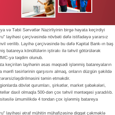
a və Təbii Sərvətlər Nazirliyinin birgə həyata keçirdiyi
oru" layihəsi çərçivəsində növbəti dəfə istifadəyə yararsız
hvil verilib. Layihə çərçivəsində bu dəfə Kapital Bank-ın baş
ş batareya könüllülərin iştirakı ilə təhvil götürülərək
 MMC-yə təqdim olunub.
ta keçirilən layihənin əsas məqsədi işlənmiş batareyaların
a mənfi təsirlərinin qarşısını almaq, onların düzgün şəkildə
ərərsizləşdirilməsini təmin etməkdir.
ionlarda dövlət qurumları, şirkətlər, market şəbəkələri,
tellər daxil olmaqla 500-dən çox təhvil məntəqəsi yaradılıb.
asitəsilə ümumilikdə 4 tondan çox işlənmiş batareya
qoru" layihəsi ətraf mühitin mühafizəsinə diqqət çəkməklə