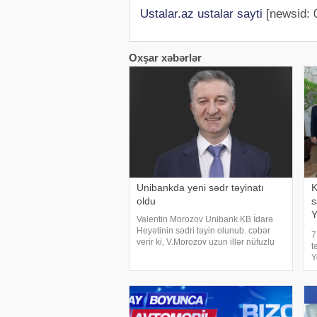
Ustalar.az ustalar sayti
[newsid: 
Oxşar xəbərlər
Unibankda yeni sədr təyinatı
K
oldu
s
Y
Valentin Morozov Unibank KB İdarə
o
Heyətinin sədri təyin olunub. cəbər
7
verir ki, V.Morozov uzun illər nüfuzlu
t
banklarda rəhbər vəzifələrdə çalışıb.
Y
Bank- maliyyə sektorunda
t
uzunmüddətli təcrübəyə malikdir. O,
A
təhsilini
s