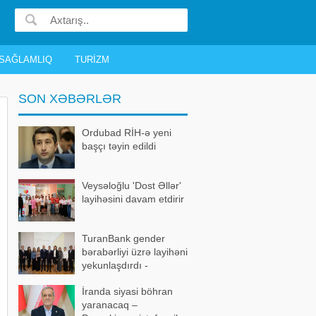
SAĞLAMLIQ
TURIZM
SON XƏBƏRLƏR
Ordubad RİH-ə yeni
başçı təyin edildi
Veysəloğlu 'Dost Əllər'
layihəsini davam etdirir
TuranBank gender
bərabərliyi üzrə layihəni
yekunlaşdırdı -
FOTOLAR
İranda siyasi böhran
yaranacaq –