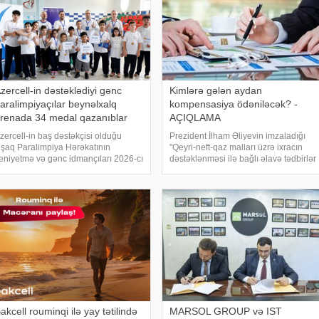
zercell-in dəstəklədiyi gənc
Kimlərə gələn aydan
aralimpiyaçılar beynəlxalq
kompensasiya ödəniləcək? -
renada 34 medal qazanıblar
AÇIQLAMA
zercell-in baş dəstəkçisi olduğu
Prezident İlham Əliyevin imzaladığı
şaq Paralimpiya Hərəkatının
"Qeyri-neft-qaz malları üzrə ixracın
eniyetmə və gənc idmançıları 2026-cı
dəstəklənməsi ilə bağlı əlavə tədbirlər
lin ilk yarısında beynəlxalq arenada
haqqında" Fərmana əsasən, ixrac
ğurlu çıxışlarını davam etdiriblər.
rəsmiləşdirilmə xərclərinə görə
əbər verir ki, bu dövrdə gənc
sahibkarlara kompensasiyaların
aralimpiyaçıla
ödənilməsin
akcell rouminqi ilə yay tətilində
MARSOL GROUP və IST