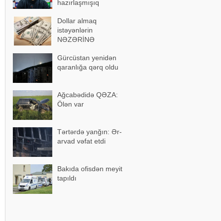
hazırlaşmışıq
Dollar almaq
istəyənlərin
NƏZƏRİNƏ
Gürcüstan yenidən
qaranlığa qərq oldu
Ağcabədidə QƏZA:
Ölən var
Tərtərdə yanğın: Ər-
arvad vəfat etdi
Bakıda ofisdən meyit
tapıldı