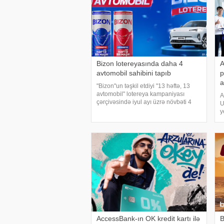
Bizon lotereyasında daha 4
A
avtomobil sahibini tapıb
p
a
"Bizon"un təşkil etdiyi "13 həftə, 13
avtomobil" lotereya kampaniyası
A
çərçivəsində iyul ayı üzrə növbəti 4
U
qalib müəyyən olunub. xəbər verir ki,
y
lotereyanın V tirajının qalibi Nəsimi
i
Quliyev, VI tirajını
u
x
p
AccessBank-ın OK kredit kartı ilə
B