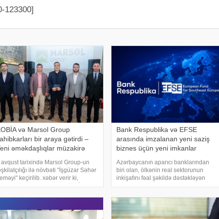
0-123300]
OBİA və Marsol Group
Bank Respublika və EFSE
ahibkarları bir araya gətirdi –
arasında imzalanan yeni saziş
eni əməkdaşlıqlar müzakirə
biznes üçün yeni imkanlar
lundu
yaradacaq
 avqust tarixində Marsol Group-un
Azərbaycanın aparıcı banklarından
əşkilatçılığı ilə növbəti "İşgüzar Səhər
biri olan, ölkənin real sektorunun
eməyi" keçirilib. xəbər verir ki,
inkişafını fəal şəkildə dəstəkləyən
ədbirdə Kiçik və Orta Biznesin İnkişafı
Bank Respublika ilə Cənub-Şərqi
gentliyinin (KOBİA) İdarə Heyətinin
Avropa üzrə Avropa Fondu (EFSE)
ədri Orxan Məmmədo
arasında yeni iri kredit sazişi
imzalanıb. Sazişə əsasən