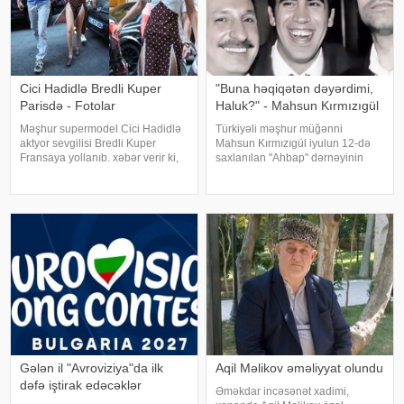
Cici Hadidlə Bredli Kuper
"Buna həqiqətən dəyərdimi,
Parisdə - Fotolar
Haluk?" - Mahsun Kırmızıgül
Məşhur supermodel Cici Hadidlə
Türkiyəli məşhur müğənni
aktyor sevgilisi Bredli Kuper
Mahsun Kırmızıgül iyulun 12-də
Fransaya yollanıb. xəbər verir ki,
saxlanılan "Ahbap" dərnəyinin
cütlük Paris küçələrində əl-ələ
sədri, tanınmış müğənni Haluk
gəzərkən obyektivlərə tuş gəliblər.
Leventlə bağlı paylaşım edib.
Qeyd edək ki, müğənni Zayn
xəbər verir ki, Mahsun instaqram
Malikdən ayrıldıqdan sonra Cicini
hesabında bir zamanlar ən yaxı
Gələn il "Avroviziya"da ilk
Aqil Məlikov əməliyyat olundu
dəfə iştirak edəcəklər
Əməkdar incəsənət xadimi,