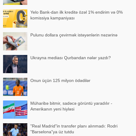
Yelo Bank-dan ilk kreditə özəl 1% endirim və 0%
komissiya kampaniyası
Pulunu dollara çevirmək istəyənlərin nəzərinə
Ukrayna mediası Qurbandan nələr yazdı?
Onun üçün 125 milyon ödədilər
Müharibə bitmir, sadəcə görüntü yaradılır -
Amerikanın yeni hiyləsi
"Real Madrid"in transfer planı alınmadı: Rodri
"Barselona"ya üz tutdu