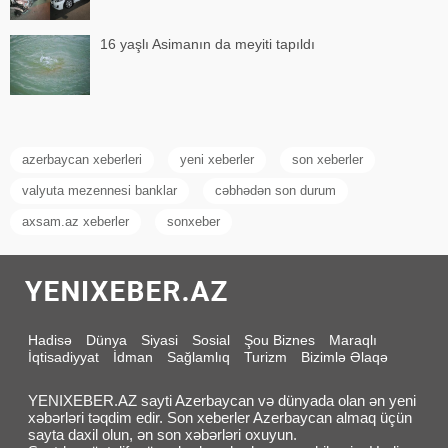
16 yaşlı Asimanın da meyiti tapıldı
azerbaycan xeberleri
yeni xeberler
son xeberler
valyuta mezennesi banklar
cəbhədən son durum
axsam.az xeberler
sonxeber
Hadisə
Dünya
Siyasi
Sosial
Şou Biznes
Maraqlı
İqtisadiyyat
İdman
Sağlamlıq
Turizm
Bizimlə Əlaqə
YENIXEBER.AZ sayti Azerbaycan və dünyada olan ən yeni
xəbərləri təqdim edir. Son xeberler Azerbaycan almaq üçün
sayta daxil olun, ən son xəbərləri oxuyun.