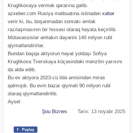
Kruglikovaya vermək qərarına gəlib.
azxeber.com Rusiya mətbuatına istinadən
xəbər
verir ki, bu, boşanmadan sonrakı əmlak
razılaşmasının bir hissəsi olaraq həyata keçirilib.
Mütəxəssislər əmlakın dəyərini 140 milyon rubl
qiymətləndirirlər.
Bundan başqa aktyorun həyat yoldaşı Sofiya
Kruglikova Tverskaya küçəsindəki mənzilin yarısını
da əldə edib.
Bu ev aktyora 2023-cü ildə əmisindən miras
qalmışdı. Bu evin bazar qiyməti 90 milyon rubl
olaraq qiymətləndirilib.
Aysel
Şou Biznes
Tarix: 13 noyabr 2025
f
Paylaş