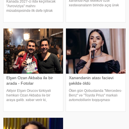
xanəndə Aqil Məlikov özəl
Kanada 2027-ci ildə keçiriləcək
xəstəxanaların birində açıq ürək
"Avroviziya" mahnı
əməliyyatı keçirib. xəbər verir ki,
müsabiqəsində ilk dəfə iştirak
bu barədə "Teleqraf"a xanəndənin
edəcək. xəbər verir ki, bu barədə
oğlu Hüseyn Məlikov məlumat
"Avroviziya"nın rəsmi saytı
verib. Onun sözlərinə görə, atasını
məlumat yayıb. Bildirilib ki,
Kanada 2015-ci ildə yarışmay
Elşən Ozan Akbaba ilə bir
Xanəndənin atası faciəvi
arada - Fotolar
şəkildə öldü
Aktyor Elşən Orucov türkiyəli
Ötən gün Qobustanda "Mercedes-
həmkarı Ozan Akbaba ilə bir
Benz" və "Toyota Prius" markalı
araya gəlib. xəbər verir ki,
avtomobillərin toqquşması
sənətçilər "Çırak 2" serialının
nəticəsində bir nəfər ölüb.
çəkiliş meydançasında
Qəzada həyatını itirən
görüşüblər. Ekran işində rol alan
"Mercedes"in sürücüsü 61 yaşlı
Elşən layihənin birinci hissəsində
Zakir Ağayev xanənd
d