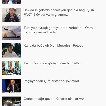
Bakıda küçələrdə gecələyən qadınla bağlı ŞOK
FAKT: 3 övladı varmış, amma
Türkiyə bayraqlı gəmiyə dron zərbələri – Qara
dənizdə gərginlik artır
Kanalda boğulub ölən Muradın - Fotosu
Tarixi Vaşinqton görüşündən bir il ötür
Paşinyandan Qırğızıstanda şok etiraf
Gəncədə ağır qəza - Xəsarət alanlar var