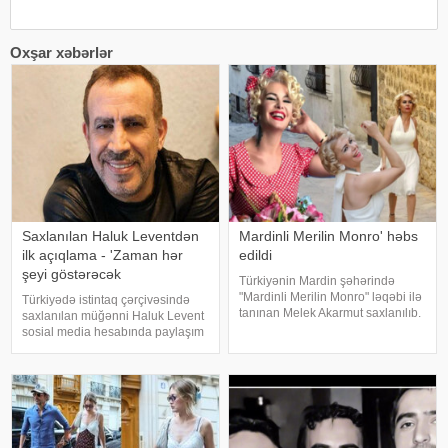
Oxşar xəbərlər
Saxlanılan Haluk Leventdən
Mardinli Merilin Monro' həbs
ilk açıqlama - 'Zaman hər
edildi
şeyi göstərəcək
Türkiyənin Mardin şəhərində
"Mardinli Merilin Monro" ləqəbi ilə
Türkiyədə istintaq çərçivəsində
tanınan Melek Akarmut saxlanılıb.
saxlanılan müğənni Haluk Levent
50 yaşlı Melek Akarmutun sosial
sosial media hesabında paylaşım
media hesabında 15 iyul 2016-cı
edərək haqqında yayılan iddialara
il çevriliş cəhdi ilə bağlı cinayət
münasibət bildirib. Türkiyə
tərkibli olduğ
mətbuatına istinadən xəbər verir
ki, Levent şəxsi həyatı ilə Ahba