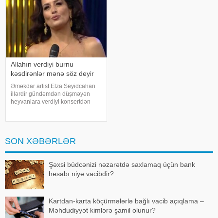
Allahın verdiyi burnu
kəsdirənlər mənə söz deyir
Əməkdar artist Elza Seyidcahan
illərdir gündəmdən düşməyən
heyvanlara verdiyi konsertdən
danışıb. Müğənni aktyor Fərda
Xudaverdiyevin "O üz, bu üz"
yutub layihəsində qonaq olub.
E.Seyidcahan bildirib ki, həmin
SON XƏBƏRLƏR
layihəd
Şəxsi büdcənizi nəzarətdə saxlamaq üçün bank
hesabı niyə vacibdir?
Kartdan-karta köçürmələrlə bağlı vacib açıqlama –
Məhdudiyyət kimlərə şamil olunur?