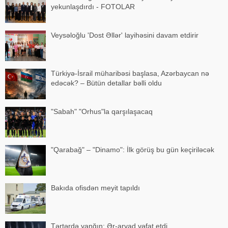
yekunlaşdırdı - FOTOLAR
Veysəloğlu 'Dost Əllər' layihəsini davam etdirir
Türkiyə-İsrail müharibəsi başlasa, Azərbaycan nə
edəcək? – Bütün detallar bəlli oldu
"Sabah" "Orhus"la qarşılaşacaq
"Qarabağ" – "Dinamo": İlk görüş bu gün keçiriləcək
Bakıda ofisdən meyit tapıldı
Tərtərdə yanğın: Ər-arvad vəfat etdi