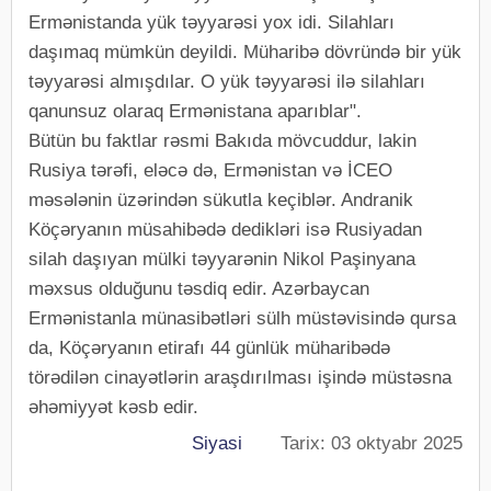
Ermənistanda yük təyyarəsi yox idi. Silahları
daşımaq mümkün deyildi. Müharibə dövründə bir yük
təyyarəsi almışdılar. O yük təyyarəsi ilə silahları
qanunsuz olaraq Ermənistana aparıblar".
Bütün bu faktlar rəsmi Bakıda mövcuddur, lakin
Rusiya tərəfi, eləcə də, Ermənistan və İCEO
məsələnin üzərindən sükutla keçiblər. Andranik
Köçəryanın müsahibədə dedikləri isə Rusiyadan
silah daşıyan mülki təyyarənin Nikol Paşinyana
məxsus olduğunu təsdiq edir. Azərbaycan
Ermənistanla münasibətləri sülh müstəvisində qursa
da, Köçəryanın etirafı 44 günlük müharibədə
törədilən cinayətlərin araşdırılması işində müstəsna
əhəmiyyət kəsb edir.
Siyasi
Tarix: 03 oktyabr 2025