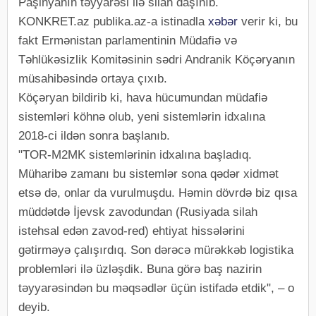
Paşinyanın təyyarəsi ilə silah daşınıb.
KONKRET.az publika.az-a istinadla
xəbər
verir ki, bu
fakt Ermənistan parlamentinin Müdafiə və
Təhlükəsizlik Komitəsinin sədri Andranik Köçəryanın
müsahibəsində ortaya çıxıb.
Köçəryan bildirib ki, hava hücumundan müdafiə
sistemləri köhnə olub, yeni sistemlərin idxalına
2018-ci ildən sonra başlanıb.
"TOR-M2MK sistemlərinin idxalına başladıq.
Müharibə zamanı bu sistemlər sona qədər xidmət
etsə də, onlar da vurulmuşdu. Həmin dövrdə biz qısa
müddətdə İjevsk zavodundan (Rusiyada silah
istehsal edən zavod-red) ehtiyat hissələrini
gətirməyə çalışırdıq. Son dərəcə mürəkkəb logistika
problemləri ilə üzləşdik. Buna görə baş nazirin
təyyarəsindən bu məqsədlər üçün istifadə etdik", – o
deyib.