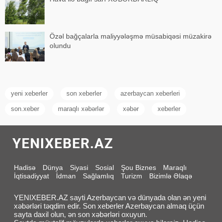
Özəl bağçalarla maliyyələşmə müsabiqəsi müzakirə
olundu
yeni xeberler
son xeberler
azerbaycan xeberleri
son.xeber
maraqlı xəbərlər
xəbər
xeberler
Hadisə
Dünya
Siyasi
Sosial
Şou Biznes
Maraqlı
İqtisadiyyat
İdman
Sağlamlıq
Turizm
Bizimlə Əlaqə
YENIXEBER.AZ sayti Azerbaycan və dünyada olan ən yeni
xəbərləri təqdim edir. Son xeberler Azerbaycan almaq üçün
sayta daxil olun, ən son xəbərləri oxuyun.