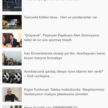
Gəncədə kütləvi dava - ölən və yaralananlar var
"Qraparak": Paşinyan Papikyanı Alen Simonyanın
taleyi ilə üz-üzə qoymaq istəyib
İran Ermənistanda strateji yol tikir: Azərbaycanı kənar
keçən marşrut formalaşır
Azərbaycana qardaş ölkəyə nüvə silahını kim verib?
– Gizli razılaşma…
Ergün Kırlıkovalı Talebə məktubunda: Skeptisizminizi
Vardanyanın maliyyə şəbəkəsinə yönəldin
Hava ilə bağlı sarı XƏBƏRDARLIQ