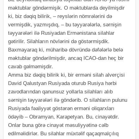
məktublar göndərmişik. O məktublarda deyilmişdir
ki, biz dəqiq bilirik, – reyslərin nömrələrini də
vermişdik, yazmışdıq, – bu təyyarələrlə, sərnişin
təyyarələri ilə Rusiyadan Ermənistana silahlar
gətirilir. Silahların növlərini də göstərmişdik.
Baxmayaraq ki, müharibə dövründə dəfələrlə belə
məktublar göndərilmişdir, ancaq ICAO-dan heç bir
cavab gəlməmişdir.
Amma biz dəqiq bilirik ki, bir erməni silah alverçisi
David Qalustyan Rusiyada oturub Rusiya hərbi
zavodlarından qanunsuz yollarla silahları alıb
sərnişin təyyarələri ilə göndərib. O silahların pulunu
Rusiyada fəaliyyət göstərən erməni oliqarxları
ödəyib – Obramyan, Karapetyan. Bu, cinayətdir.
Onlar buna görə cinayət məsuliyyətinə cəlb
edilməlidirlər. Bu silahlar müxtəlif qaçaqmalçılıq