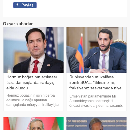
f
Paylaş
Oxşar xəbərlər
Hörmüz boğazının açılması
Rubinyandan müxalifətə
üzrə danışıqlarda irəliləyiş
ironik SUAL: "Bilirsinizmi,
əldə olundu
fraksiyanız səsvermədə niyə
iştirak etməyəcək?"
Hörmüz boğazının işinin bərpa
Ermənistan parlamentində Milli
edilməsi ilə bağlı aparılan
Assambleyanın sədr seçkisi
danışıqlarda müəyyən irəliləyişlər
öncəsi siyasi qarşıdurma yaşanıb.
əldə olunub, lakin hələ ki yekun
KONKRET.azxəbər verir ki,
razılaşma imzalanmayıb. Bu
"Ermənistan" fraksiyası parlament
barədə ABŞ dövlət katibi Marko
sədrinin seçilməsi ilə bağlı
Rubio açıqlama verib. xəbər verir
keçiriləcək qapalı səsverməd
ki