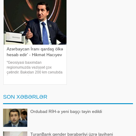
müdiri Zeyna
Azərbaycan İranı qardaş ölkə
hesab edir' - Hikmət Hacıyev
"Geosiyasi baxımdan
regionumuzda vəziyyət çox
çətindir. Bakıdan 200 km cənubda
İran, ABŞ və İsrail arasında
müharibə gedir. 200 km şimalda
isə Rusiya-Ukrayna müharibəsi
davam edir". APA-ya istinadən
SON XƏBƏRLƏR
xəbər veri
Ordubad RİH-ə yeni başçı təyin edildi
TuranBank gender bərabərliyi üzrə layihəni