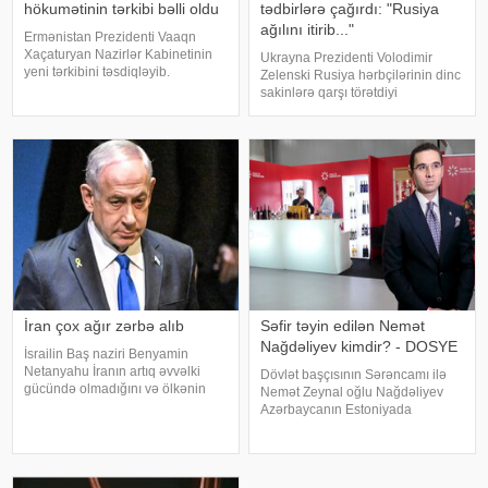
hökumətinin tərkibi bəlli oldu
tədbirlərə çağırdı: "Rusiya
ağılını itirib..."
Ermənistan Prezidenti Vaaqn
Xaçaturyan Nazirlər Kabinetinin
Ukrayna Prezidenti Volodimir
yeni tərkibini təsdiqləyib.
Zelenski Rusiya hərbçilərinin dinc
KONKRET.azxəbər verir ki,
sakinlərə qarşı törətdiyi
Xaçatryan bununla bağlı fərman
qəddarlıqları kəskin şəkildə
imzalayıb. Fərmana əsasən:.
pisləyib və beynəlxalq ictimaiyyəti
Mqer Qriqoryan – Baş nazirin
dərhal hərəkətə keçməyə çağırıb.
müavini. Tiqran Xaçatrya
xəbər verir ki, Ukrayna lideri b
İran çox ağır zərbə alıb
Səfir təyin edilən Nemət
Nağdəliyev kimdir? - DOSYE
İsrailin Baş naziri Benyamin
Netanyahu İranın artıq əvvəlki
Dövlət başçısının Sərəncamı ilə
gücündə olmadığını və ölkənin
Nemət Zeynal oğlu Nağdəliyev
ağır zərbə aldığını bildirib. xəbər
Azərbaycanın Estoniyada
verir ki, Netanyahu bu barədə
fövqəladə və səlahiyyətli səfiri
"CBS News"a müsahibəsində
təyin edilib. Nemət Nağdəliyev
danışıb. "İran artıq əvvəlk
Prezidentin ərazi-təşkilat
məsələləri üzrə köməkçisi - şöbə