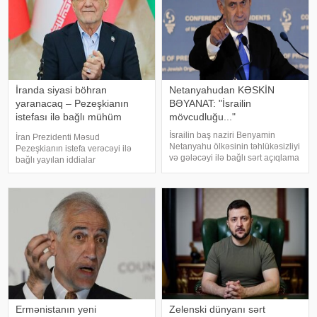
İranda siyasi böhran
Netanyahudan KƏSKİN
yaranacaq – Pezeşkianın
BƏYANAT: "İsrailin
istefası ilə bağlı mühüm
mövcudluğu..."
açıqlama
İsrailin baş naziri Benyamin
İran Prezidenti Məsud
Netanyahu ölkəsinin təhlükəsizliyi
Pezeşkianın istefa verəcəyi ilə
və gələcəyi ilə bağlı sərt açıqlama
bağlı yayılan iddialar
ilə çıxış edib. KONKRET.azxəbər
müzakirələrə səbəb olub. Bəs
verir ki, baş nazir İsrailin
belə bir ssenari nə dərəcədə
suverenliyinin heç bir halda
realdır və bu, ölkədə siyasi
güzəştə gedilməyəcək əsas prinsi
böhrana yol aça bilərmi?. Mövzu
ilə bağlı -a danışan siyas
Ermənistanın yeni
Zelenski dünyanı sərt