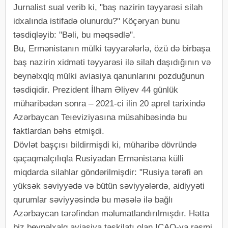
Jurnalist sual verib ki, "baş nazirin təyyarəsi silah
idxalında istifadə olunurdu?" Köçəryan bunu
təsdiqləyib: "Bəli, bu məqsədlə".
Bu, Ermənistanın mülki təyyarələrlə, özü də birbaşa
baş nazirin xidməti təyyarəsi ilə silah daşıdığının və
beynəlxqlq mülki aviasiya qanunlarını pozduğunun
təsdiqidir. Prezident İlham Əliyev 44 günlük
müharibədən sonra – 2021-ci ilin 20 aprel tarixində
Azərbaycan Teıeviziyasına müsahibəsində bu
faktlardan bəhs etmişdi.
Dövlət başçısı bildirmişdi ki, müharibə dövründə
qaçaqmalçılıqla Rusiyadan Ermənistana külli
miqdarda silahlar göndərilmişdir: "Rusiya tərəfi ən
yüksək səviyyədə və bütün səviyyələrdə, aidiyyəti
qurumlar səviyyəsində bu məsələ ilə bağlı
Azərbaycan tərəfindən məlumatlandırılmışdır. Hətta
biz beynəlxalq aviasiya təşkilatı olan ICAO-ya rəsmi