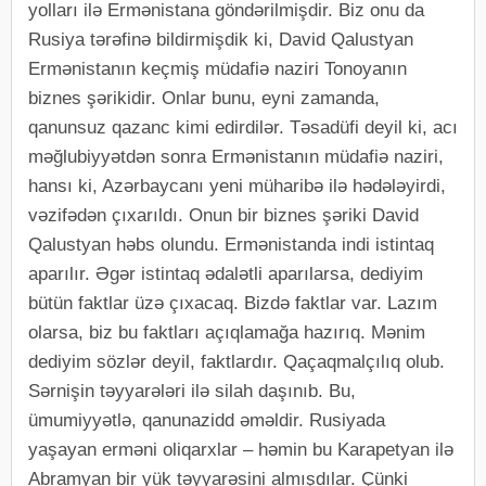
yolları ilə Ermənistana göndərilmişdir. Biz onu da
Rusiya tərəfinə bildirmişdik ki, David Qalustyan
Ermənistanın keçmiş müdafiə naziri Tonoyanın
biznes şərikidir. Onlar bunu, eyni zamanda,
qanunsuz qazanc kimi edirdilər. Təsadüfi deyil ki, acı
məğlubiyyətdən sonra Ermənistanın müdafiə naziri,
hansı ki, Azərbaycanı yeni müharibə ilə hədələyirdi,
vəzifədən çıxarıldı. Onun bir biznes şəriki David
Qalustyan həbs olundu. Ermənistanda indi istintaq
aparılır. Əgər istintaq ədalətli aparılarsa, dediyim
bütün faktlar üzə çıxacaq. Bizdə faktlar var. Lazım
olarsa, biz bu faktları açıqlamağa hazırıq. Mənim
dediyim sözlər deyil, faktlardır. Qaçaqmalçılıq olub.
Sərnişin təyyarələri ilə silah daşınıb. Bu,
ümumiyyətlə, qanunazidd əməldir. Rusiyada
yaşayan erməni oliqarxlar – həmin bu Karapetyan ilə
Abramyan bir yük təyyarəsini almışdılar. Çünki