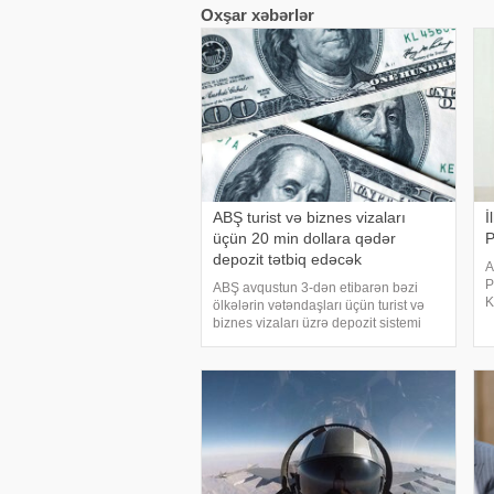
Oxşar xəbərlər
ABŞ turist və biznes vizaları
İ
üçün 20 min dollara qədər
P
depozit tətbiq edəcək
A
P
ABŞ avqustun 3-dən etibarən bəzi
K
ölkələrin vətəndaşları üçün turist və
P
biznes vizaları üzrə depozit sistemi
x
tətbiq edəcək. KONKRET.azxəbər
"
verir ki, bu barədə ABŞ Dövlət
K
Departamentinin avqustun 1-də
yenilənmiş bildirişind