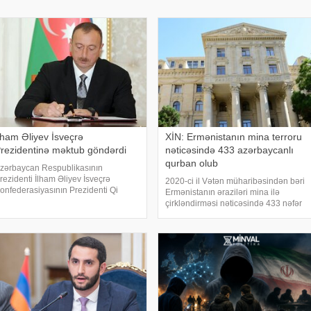
lham Əliyev İsveçrə
XİN: Ermənistanın mina terroru
rezidentinə məktub göndərdi
nəticəsində 433 azərbaycanlı
qurban olub
zərbaycan Respublikasının
rezidenti İlham Əliyev İsveçrə
2020-ci il Vətən müharibəsindən bəri
onfederasiyasının Prezidenti Qi
Ermənistanın əraziləri mina ilə
armölənə təbrik məktubu ünvanlayıb.
çirkləndirməsi nəticəsində 433 nəfər
əbər verir ki, təbrikdə deyilir:.
mina qurbanı olub. xəbər verir ki, bu
Hörmətli cənab Prezident,. İsveçrə
barədə Xarici İşlər Nazirliyinin "X"
onfederasiyasını
səhifəsində bildirilib. Son hadisəd