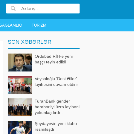
SAĞLAMLIQ
TURIZM
SON XƏBƏRLƏR
Ordubad RİH-ə yeni
başçı təyin edildi
Veysəloğlu 'Dost Əllər'
layihəsini davam etdirir
TuranBank gender
bərabərliyi üzrə layihəni
yekunlaşdırdı -
FOTOLAR
Şeydayevin yeni klubu
rəsmiləşdi