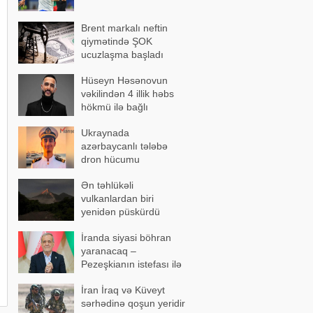
Brent markalı neftin
qiymətində ŞOK
ucuzlaşma başladı
Hüseyn Həsənovun
vəkilindən 4 illik həbs
hökmü ilə bağlı
açıqlama
Ukraynada
azərbaycanlı tələbə
dron hücumu
nəticəsində yaralandı -
Ən təhlükəli
Vəziyyəti ağırdır
vulkanlardan biri
yenidən püskürdü
İranda siyasi böhran
yaranacaq –
Pezeşkianın istefası ilə
bağlı mühüm açıqlama
İran İraq və Küveyt
sərhədinə qoşun yeridir