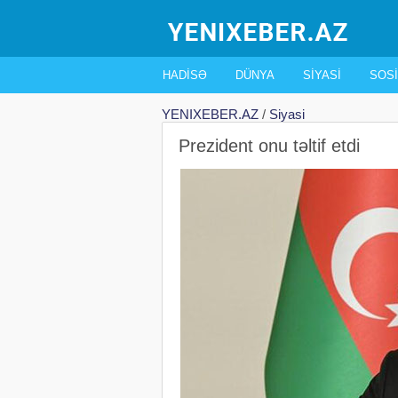
HADISƏ
DÜNYA
SIYASI
SOSI
YENIXEBER.AZ
/
Siyasi
Prezident onu təltif etdi