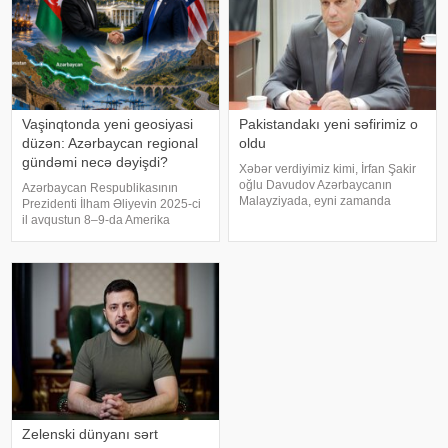
Vaşinqtonda yeni geosiyasi
Pakistandakı yeni səfirimiz o
düzən: Azərbaycan regional
oldu
gündəmi necə dəyişdi?
Xəbər verdiyimiz kimi, İrfan Şakir
oğlu Davudov Azərbaycanın
Azərbaycan Respublikasının
Malayziyada, eyni zamanda
Prezidenti İlham Əliyevin 2025-ci
Bruney Darüssalamda fövqəladə
il avqustun 8–9-da Amerika
və səlahiyyətli səfiri vəzifəsindən
Birləşmiş Ştatlarına səfəri həm
geri çağırılıb. xəbər verir ki,
Bakı–Vaşinqton münasibətlərinin
bununla bağlı Azərbaycan
inkişafında, həm də Cənubi
Prezident
Qafqazda yeni siyasi reallıqların
formalaşmasınd
Zelenski dünyanı sərt