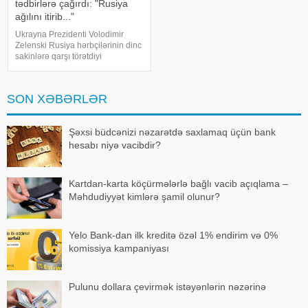
tədbirlərə çağırdı: "Rusiya
ağılını itirib..."
Ukrayna Prezidenti Volodimir
Zelenski Rusiya hərbçilərinin dinc
sakinlərə qarşı törətdiyi
qəddarlıqları kəskin şəkildə
pisləyib və beynəlxalq ictimaiyyəti
dərhal hərəkətə keçməyə çağırıb.
SON XƏBƏRLƏR
xəbər verir ki, Ukrayna lideri b
Şəxsi büdcənizi nəzarətdə saxlamaq üçün bank
hesabı niyə vacibdir?
Kartdan-karta köçürmələrlə bağlı vacib açıqlama –
Məhdudiyyət kimlərə şamil olunur?
Yelo Bank-dan ilk kreditə özəl 1% endirim və 0%
komissiya kampaniyası
Pulunu dollara çevirmək istəyənlərin nəzərinə