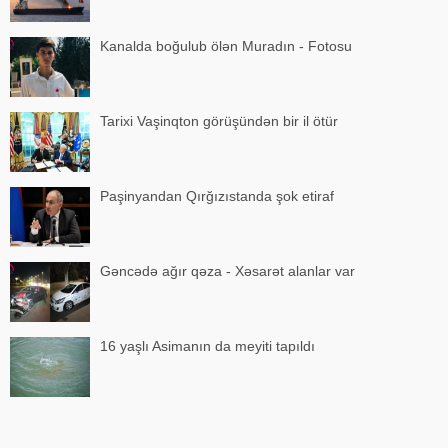
Kanalda boğulub ölən Muradın - Fotosu
Tarixi Vaşinqton görüşündən bir il ötür
Paşinyandan Qırğızıstanda şok etiraf
Gəncədə ağır qəza - Xəsarət alanlar var
16 yaşlı Asimanın da meyiti tapıldı