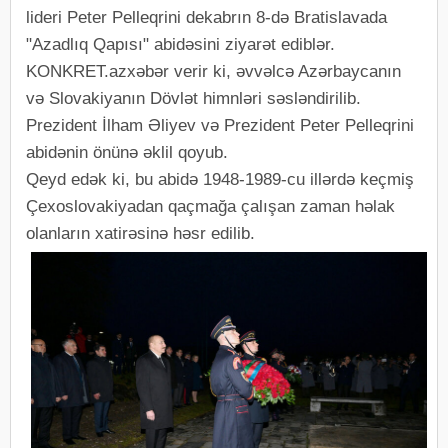
lideri Peter Pelleqrini dekabrın 8-də Bratislavada
"Azadlıq Qapısı" abidəsini ziyarət ediblər.
KONKRET.azxəbər verir ki, əvvəlcə Azərbaycanın
və Slovakiyanın Dövlət himnləri səsləndirilib.
Prezident İlham Əliyev və Prezident Peter Pelleqrini
abidənin önünə əklil qoyub.
Qeyd edək ki, bu abidə 1948-1989-cu illərdə keçmiş
Çexoslovakiyadan qaçmağa çalışan zaman həlak
olanların xatirəsinə həsr edilib.