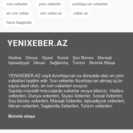
son xeberler
yeni xeberler
azerbaycan xeberleri
en son xeber
son xeber.az
xəbər az
hava haqqinda
Hadisə
Dünya
Siyasi
Sosial
Şou Biznes
Maraqlı
İqtisadiyyat
İdman
Sağlamlıq
Turizm
Bizimlə Əlaqə
YENIXEBER.AZ sayti Azerbaycan və dünyada olan ən yeni
xəbərləri təqdim edir. Son xeberler Azerbaycan almaq üçün
sayta daxil olun, ən son xəbərləri oxuyun.
Saytda müxtəlif mövzularda xəbərlər oxuya bilərsiz. Hadisə
xeberileri, Dunya xeberleri, Siyasi Xeberler, Sosial Xeberler,
Sou biznes xeberleri, Maraqli Xeberler, Iqtisadiyyat xeberleri,
Idman xeberleri, Saglamliq Xeberleri, Turizm xeberleri.
Bizimlə əlaqə