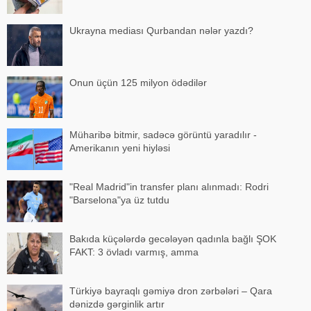
Ukrayna mediası Qurbandan nələr yazdı?
Onun üçün 125 milyon ödədilər
Müharibə bitmir, sadəcə görüntü yaradılır -
Amerikanın yeni hiyləsi
"Real Madrid"in transfer planı alınmadı: Rodri
"Barselona"ya üz tutdu
Bakıda küçələrdə gecələyən qadınla bağlı ŞOK
FAKT: 3 övladı varmış, amma
Türkiyə bayraqlı gəmiyə dron zərbələri – Qara
dənizdə gərginlik artır