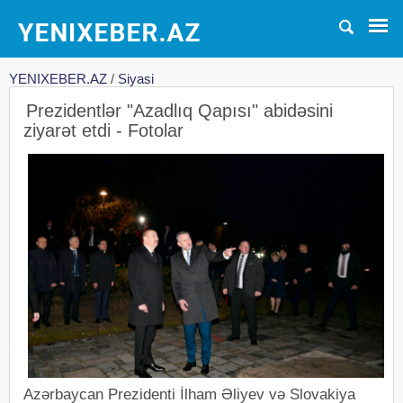
YENIXEBER.AZ
/
Siyasi
Prezidentlər "Azadlıq Qapısı" abidəsini
ziyarət etdi - Fotolar
Azərbaycan Prezidenti İlham Əliyev və Slovakiya