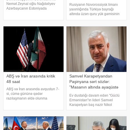
Nemət Zeynal oğlu Nağdəliyev
Rusiyanın Novorossiysk limanı
Azərbaycanın Estoniyada
yaxınlığında Türkiyə bayrağı
fövqəladə və səlahiyyətli səfiri
altında üzən quru yük gəmisinin
təyin edilib. Nemət Nağdəliyev
dron hücumuna məruz qaldığı
Prezidentin ərazi-təşkilat
bildirilir. xəbər verir ki, bu barədə
məsələləri üzrə köməkçisi - şöbə
Türkiyə mediası məlumat yayıb.
müdiri Zeyna
Məlumata görə, hadisə
Novorossiys
ABŞ və İran arasında kritik
Samvel Karapetyandan
48 saat
Paşinyana sərt sözlər:
"Masanın altında ayaqüstə
ABŞ və İran arasında avqustun 7-
gəzəndə..."
si, cümə gününə qədər
Ev dustalığı davam edən "Güclü
razılaşmanın əldə olunma
Ermənistan"ın lideri Samvel
ehtimalı 50 faiz təşkil edir. xəbər
Karapetyan baş nazir Nikol
verir ki, bu barədə "CNN"
Paşinyanın onu xeyriyyəçiliklə
telekanalı məlumat yayıb.
məşğul olmaq imkanından
Mənbənin bildirdiyinə görə,
məhrum edəcəyi ilə bağlı
ehtimal olunan müvəqqət
xəbərdarlığına münasibət bildirib.
Ermənista