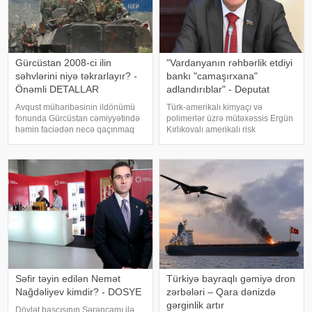
Gürcüstan 2008-ci ilin
"Vardanyanın rəhbərlik etdiyi
səhvlərini niyə təkrarlayır? -
bankı "camaşırxana"
Önəmli DETALLAR
adlandırıblar" - Deputat
Avqust müharibəsinin ildönümü
Türk-amerikalı kimyaçı və
fonunda Gürcüstan cəmiyyətində
polimerlər üzrə mütəxəssis Ergün
həmin faciədən necə qaçınmaq
Kırlıkovalı amerikalı risk
olar sualı yenidən aktuallaşıb.
tədqiqatçısı Nassim Nikolas
KONKRET.azxəbər verir ki,
Talebə açıq məktub
Vaxtanq Coxadzenin təhlilində
ünvanlayaraq, onun Ruben
2008-ci il hadisələrinin geosiyasi
Vardanyanı dəstəkləməsini və
nəticələr
Vardanyan həbsdə olduğu
müddətdə Bakıd
Səfir təyin edilən Nemət
Türkiyə bayraqlı gəmiyə dron
Nağdəliyev kimdir? - DOSYE
zərbələri – Qara dənizdə
gərginlik artır
Dövlət başçısının Sərəncamı ilə