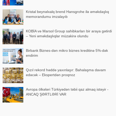
Kristal beynəlxalq brend Hansgrohe ilə əməkdaşlıq
memorandumu imzalayıb
KOBİA və Marsol Group sahibkarları bir araya gətirdi
– Yeni əməkdaşlıqlar müzakirə olundu
Birbank Biznes-dən mikro biznes kreditinə 5%-dək
endirim
Qızıl rekord həddə yaxınlaşır: Bahalaşma davam
edəcək – Ekspertdən proqnoz
Avropa ölkələri Türkiyədən təbii qaz almaq istəyir -
ANCAQ ŞƏRTLƏRİ VAR