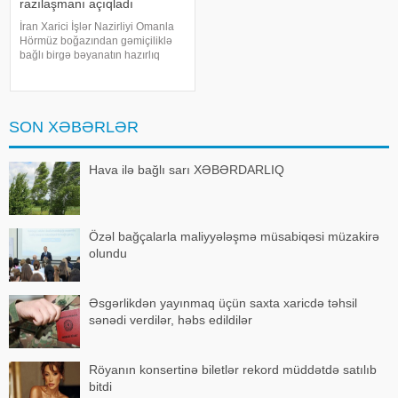
razılaşmanı açıqladı
İran Xarici İşlər Nazirliyi Omanla
Hörmüz boğazından gəmiçiliklə
bağlı birgə bəyanatın hazırlıq
işlərinin yekun mərhələsində
olduğunu bildirib. xəbər verir ki,
İran XİN-in rəsmi nümayəndəsi
İsmail Baqai iki ölkə arasınd
SON XƏBƏRLƏR
Hava ilə bağlı sarı XƏBƏRDARLIQ
Özəl bağçalarla maliyyələşmə müsabiqəsi müzakirə
olundu
Əsgərlikdən yayınmaq üçün saxta xaricdə təhsil
sənədi verdilər, həbs edildilər
Röyanın konsertinə biletlər rekord müddətdə satılıb
bitdi