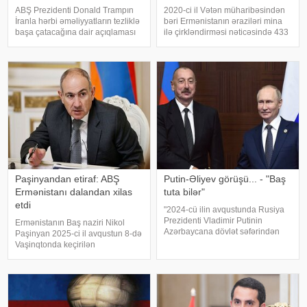
ABŞ Prezidenti Donald Trampın
2020-ci il Vətən müharibəsindən
İranla hərbi əməliyyatların tezliklə
bəri Ermənistanın əraziləri mina
başa çatacağına dair açıqlaması
ilə çirkləndirməsi nəticəsində 433
bölgədə mümkün atəşkəs və sülh
nəfər mina qurbanı olub. xəbər
perspektivlərini yenidən gündəmə
verir ki, bu barədə Xarici İşlər
gətirib. Lakin tərəflər arasında
Nazirliyinin "X" səhifəsində
əsas məsələlər üzrə həl
bildirilib. Son hadisəd
Paşinyandan etiraf: ABŞ
Putin-Əliyev görüşü... - "Baş
Ermənistanı dalandan xilas
tuta bilər"
etdi
"2024-cü ilin avqustunda Rusiya
Prezidenti Vladimir Putinin
Ermənistanın Baş naziri Nikol
Azərbaycana dövlət səfərindən
Paşinyan 2025-ci il avqustun 8-də
sonra iki ölkə arasında
Vaşinqtonda keçirilən
münasibətlər strateji tərəfdaşlıq
Azərbaycan, Ermənistan və ABŞ
məcrasında inkişaf edirdi. Onun
liderlərinin üçtərəfli görüşünün
fikrincə, həmin dövrdə siyasi
ölkəsini "dalandan çıxardığını" və
dialoq
yeni imkanlar yaratdığını bildirib