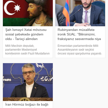
Şah İsmayıl Xətai mövzusu
Rubinyandan müxalifətə
sosial şəbəkədə gündəm
ironik SUAL: "Bilirsinizmi,
oldu - Tarixçi alimdən
fraksiyanız səsvermədə niyə
açıqlama
iştirak etməyəcək?"
Milli Məclisin deputatı,
Ermənistan parlamentində Milli
parlamentin Mədəniyyət
Assambleyanın sədr seçkisi
komitəsinin sədri Fazil Mustafanın
öncəsi siyasi qarşıdurma yaşanıb.
Şah İsmayıl Xətai ilə bağlı
KONKRET.azxəbər verir ki,
səsləndirdiyi fikirlər yenidən
"Ermənistan" fraksiyası parlament
ictimai müzakirələrə səbəb olub. .
sədrinin seçilməsi ilə bağlı
Deputat Şah İsmayılın adını
keçiriləcək qapalı səsverməd
daşıyan ordeni
İran Hörmüz boğazı ilə bağlı