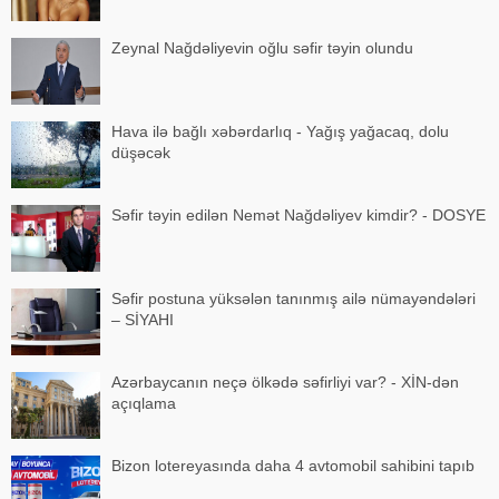
Zeynal Nağdəliyevin oğlu səfir təyin olundu
Hava ilə bağlı xəbərdarlıq - Yağış yağacaq, dolu
düşəcək
Səfir təyin edilən Nemət Nağdəliyev kimdir? - DOSYE
Səfir postuna yüksələn tanınmış ailə nümayəndələri
– SİYAHI
Azərbaycanın neçə ölkədə səfirliyi var? - XİN-dən
açıqlama
Bizon lotereyasında daha 4 avtomobil sahibini tapıb