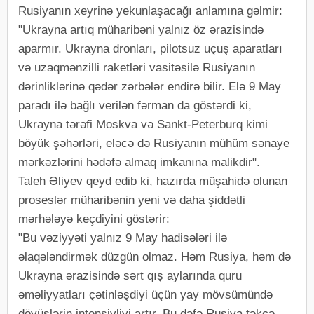
Rusiyanın xeyrinə yekunlaşacağı anlamına gəlmir:
"Ukrayna artıq müharibəni yalnız öz ərazisində
aparmır. Ukrayna dronları, pilotsuz uçuş aparatları
və uzaqmənzilli raketləri vasitəsilə Rusiyanın
dərinliklərinə qədər zərbələr endirə bilir. Elə 9 May
paradı ilə bağlı verilən fərman da göstərdi ki,
Ukrayna tərəfi Moskva və Sankt-Peterburq kimi
böyük şəhərləri, eləcə də Rusiyanın mühüm sənaye
mərkəzlərini hədəfə almaq imkanına malikdir".
Taleh Əliyev qeyd edib ki, hazırda müşahidə olunan
proseslər müharibənin yeni və daha şiddətli
mərhələyə keçdiyini göstərir:
"Bu vəziyyəti yalnız 9 May hadisələri ilə
əlaqələndirmək düzgün olmaz. Həm Rusiya, həm də
Ukrayna ərazisində sərt qış aylarında quru
əməliyyatları çətinləşdiyi üçün yay mövsümündə
döyüşlərin intensivliyi artır. Bu dəfə Rusiya təkcə