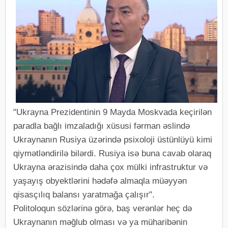
"Ukrayna Prezidentinin 9 Mayda Moskvada keçirilən
paradla bağlı imzaladığı xüsusi fərman əslində
Ukraynanın Rusiya üzərində psixoloji üstünlüyü kimi
qiymətləndirilə bilərdi. Rusiya isə buna cavab olaraq
Ukrayna ərazisində daha çox mülki infrastruktur və
yaşayış obyektlərini hədəfə almaqla müəyyən
qisasçılıq balansı yaratmağa çalışır".
Politoloqun sözlərinə görə, baş verənlər heç də
Ukraynanın məğlub olması və ya müharibənin