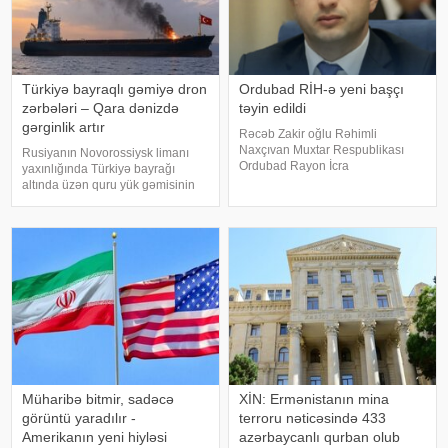
Türkiyə bayraqlı gəmiyə dron
Ordubad RİH-ə yeni başçı
zərbələri – Qara dənizdə
təyin edildi
gərginlik artır
Rəcəb Zakir oğlu Rəhimli
Naxçıvan Muxtar Respublikası
Rusiyanın Novorossiysk limanı
Ordubad Rayon İcra
yaxınlığında Türkiyə bayrağı
Hakimiyyətinin başçısı
altında üzən quru yük gəmisinin
vəzifəsindən azad edilib. xəbər
dron hücumuna məruz qaldığı
verir ki, bununla bağlı Azərbaycan
bildirilir. xəbər verir ki, bu barədə
Prezidenti İlham Əliyev Sərəncam
Türkiyə mediası məlumat yayıb.
imzalayıb. Dövlət başçısını
Məlumata görə, hadisə
Novorossiys
Müharibə bitmir, sadəcə
XİN: Ermənistanın mina
görüntü yaradılır -
terroru nəticəsində 433
Amerikanın yeni hiyləsi
azərbaycanlı qurban olub