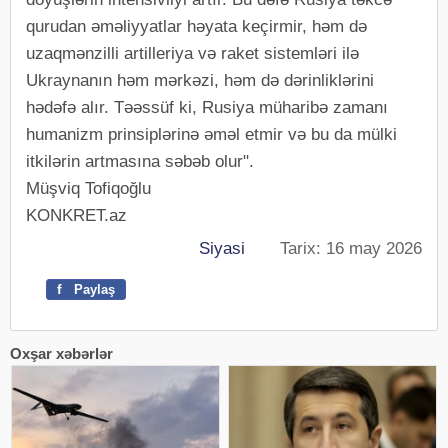
qurudan əməliyyatlar həyata keçirmir, həm də
uzaqmənzilli artilleriya və raket sistemləri ilə
Ukraynanın həm mərkəzi, həm də dərinliklərini
hədəfə alır. Təəssüf ki, Rusiya müharibə zamanı
humanizm prinsiplərinə əməl etmir və bu da mülki
itkilərin artmasına səbəb olur".
Müşviq Tofiqoğlu
KONKRET.az
Siyasi
Tarix: 16 may 2026
f
Paylaş
Oxşar xəbərlər