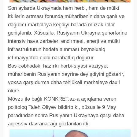
Son aylarda Ukraynada həm hərbi, həm də mülki
itkilərin artması fonunda müharibənin daha qanlı və
dağıdıcı mərhələyə keçdiyi barədə müzakirələr
genişlənib. Xüsusilə, Rusiyanın Ukrayna şəhərlərinə
intensiv hava zərbələri endirməsi, enerji və mülki
infrastrukturun hədəfə alınması beynəlxalq
ictimaiyyətdə ciddi narahatlıq doğurur.
Bəs cəbhədəki hazırkı hərbi-siyasi vəziyyət
müharibənin Rusiyanın xeyrinə dəyişdiyini göstərir,
yoxsa qarşıdurma daha təhlükəli mərhələyə daxil
olur?
Mövzu ilə bağlı KONKRET.az-a açıqlama verən
politoloq Taleh Əliyev bildirib ki, xüsusilə 9 May
paradından sonra Rusiyanın Ukraynaya qarşı daha
aqressiv davranacağı gözlənilən idi: