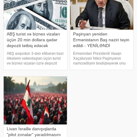
ABŞ turist və biznes vizaları
Paşinyan yenidən
üçün 20 min dollara qədər
Ermənistanın Baş naziri təyin
depozit tətbiq edəcək
edildi - YENİLƏNDİ
ABŞ avqustun 3-dən etibarən bəzi
Ermənistan Prezidenti Vaaqn
ölkələrin vətəndaşları üçün turist
Xaçaturyan Nikol Paşinyanın
və biznes vizaları üzrə depozit
namizədliyini təsdiqləyərək onu
sistemi tətbiq edəcək.
yenidən baş nazir təyin edib.
KONKRET.azxəbər verir ki, bu
xəbər verir ki, bu barədə
barədə ABŞ Dövlət
Ermənistan Prezidentinin rəsmi
Departamentinin avqustun 1-də
saytında dərc olunan fərmanda
yenilənmiş bildirişind
bildirilib. Sənədd
Livan İsraillə danışıqlarda
"pilot zonalar" yaradılmasını