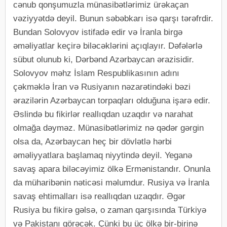
cənub qonşumuzla münasibətlərimiz ürəkaçan
vəziyyətdə deyil. Bunun səbəbkarı isə qarşı tərəfrdir.
Bundan Solovyov istifadə edir və İranla birgə
əməliyatlar keçirə biləcəklərini açıqlayır. Dəfələrlə
sübut olunub ki, Dərbənd Azərbaycan ərazisidir.
Solovyov məhz İslam Respublikasının adını
çəkməklə İran və Rusiyanın nəzarətindəki bəzi
ərazilərin Azərbaycan torpaqları olduğuna işarə edir.
Əslində bu fikirlər reallıqdan uzaqdır və narahat
olmağa dəyməz. Münasibətlərimiz nə qədər gərgin
olsa da, Azərbaycan heç bir dövlətlə hərbi
əməliyyatlara başlamaq niyytində deyil. Yeganə
savaş apara biləcəyimiz ölkə Ermənistandır. Onunla
da müharibənin nəticəsi məlumdur. Rusiya və İranla
savaş ehtimalları isə reallıqdan uzaqdır. Əgər
Rusiya bu fikirə gəlsə, o zaman qarşısında Türkiyə
və Pakistanı görəcək. Çünki bu üç ölkə bir-birinə