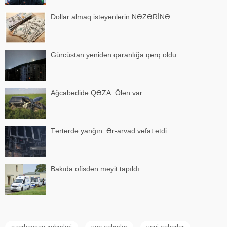
Dollar almaq istəyənlərin NƏZƏRİNƏ
Gürcüstan yenidən qaranlığa qərq oldu
Ağcabədidə QƏZA: Ölən var
Tərtərdə yanğın: Ər-arvad vəfat etdi
Bakıda ofisdən meyit tapıldı