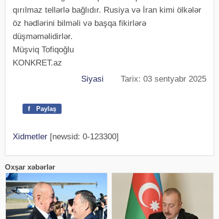
qırılmaz tellərlə bağlıdır. Rusiya və İran kimi ölkələr
öz hədlərini bilməli və başqa fikirlərə
düşməməlidirlər.
Müşviq Tofiqoğlu
KONKRET.az
Siyasi
Tarix: 03 sentyabr 2025
f
Paylaş
Xidmetler
[newsid: 0-123300]
Oxşar xəbərlər