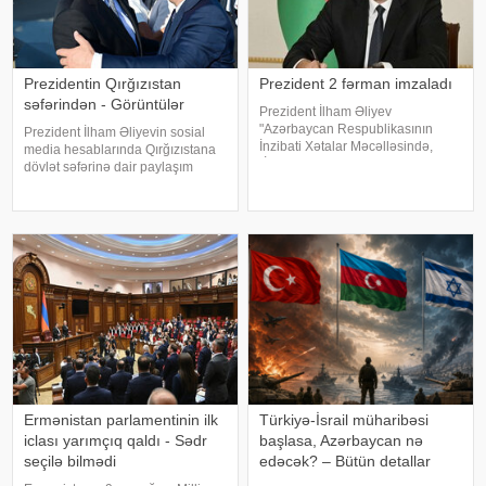
Prezidentin Qırğızıstan
Prezident 2 fərman imzaladı
səfərindən - Görüntülər
Prezident İlham Əliyev
"Azərbaycan Respublikasının
Prezident İlham Əliyevin sosial
İnzibati Xətalar Məcəlləsində,
media hesablarında Qırğızıstana
"İnformasiya, informasiyalaşdırma
dövlət səfərinə dair paylaşım
və informasiyanın mühafizəsi
edilib. həmin paylaşımı təqdim
haqqında" və "Uşaqların zərərli
edir:
informasiyadan qorunmas
Ermənistan parlamentinin ilk
Türkiyə-İsrail müharibəsi
iclası yarımçıq qaldı - Sədr
başlasa, Azərbaycan nə
seçilə bilmədi
edəcək? – Bütün detallar
bəlli oldu