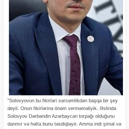
"Solovyovun bu fikirləri sərsəmlikdən başqa bir şey
deyil. Onun fikirlərinə önəm verməməliyik. Əslində
Solovyov Dərbəndin Azərbaycan torpağı olduğunu
danmır və hətta bunu təsdiqləyir. Amma indi şimal və