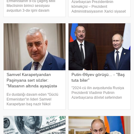
Ermənistanın 9-cu çağırış Milli
Azərbaycan Prezidentinin
Məclisinin birinci sessiyası
köməkçisi – Prezident
avqustun 3-də işini davam
Administrasiyasının Xarici siyasət
etdirəcək. KONKRET.azxəbər
məsələləri şöbəsinin müdiri
verir ki, bu barədə "Armenpress"
Hikmət Hacıyevin "Haber Global"a
məlumat yayıb. Məlumata görə,
verdiyi açıqlama son illərdə
sessiya avqustun 2-si səhər
Türkiyə cəmiyyətinin müəyyən
saatlarınd
kəsimlərind
Samvel Karapetyandan
Putin-Əliyev görüşü... - "Baş
Paşinyana sərt sözlər:
tuta bilər"
"Masanın altında ayaqüstə
"2024-cü ilin avqustunda Rusiya
gəzəndə..."
Prezidenti Vladimir Putinin
Ev dustalığı davam edən "Güclü
Azərbaycana dövlət səfərindən
Ermənistan"ın lideri Samvel
sonra iki ölkə arasında
Karapetyan baş nazir Nikol
münasibətlər strateji tərəfdaşlıq
Paşinyanın onu xeyriyyəçiliklə
məcrasında inkişaf edirdi. Onun
məşğul olmaq imkanından
fikrincə, həmin dövrdə siyasi
məhrum edəcəyi ilə bağlı
dialoq
xəbərdarlığına münasibət bildirib.
Ermənista