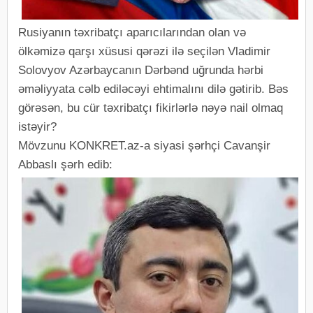
Rusiyanın təxribatçı aparıcılarından olan və
ölkəmizə qarşı xüsusi qərəzi ilə seçilən Vladimir
Solovyov Azərbaycanın Dərbənd uğrunda hərbi
əməliyyata cəlb ediləcəyi ehtimalını dilə gətirib. Bəs
görəsən, bu cür təxribatçı fikirlərlə nəyə nail olmaq
istəyir?
Mövzunu KONKRET.az-a siyasi şərhçi Cavanşir
Abbaslı şərh edib: