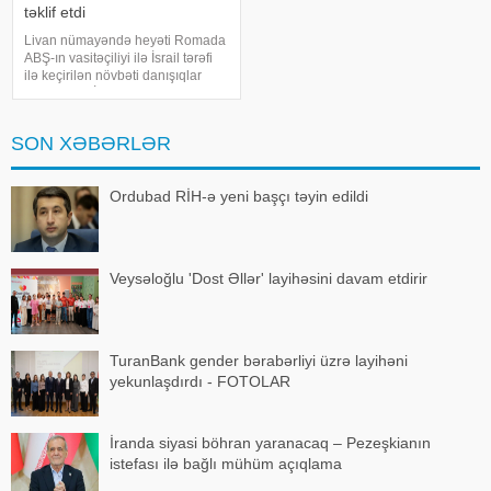
təklif etdi
Livan nümayəndə heyəti Romada
ABŞ-ın vasitəçiliyi ilə İsrail tərəfi
ilə keçirilən növbəti danışıqlar
raundunda İsrail qüvvələrinin
çıxarılacağı yeni "pilot zonalar"ın
yaradılmasını müzakirəyə təklif
SON XƏBƏRLƏR
edib. Bu barəd
Ordubad RİH-ə yeni başçı təyin edildi
Veysəloğlu 'Dost Əllər' layihəsini davam etdirir
TuranBank gender bərabərliyi üzrə layihəni
yekunlaşdırdı - FOTOLAR
İranda siyasi böhran yaranacaq – Pezeşkianın
istefası ilə bağlı mühüm açıqlama