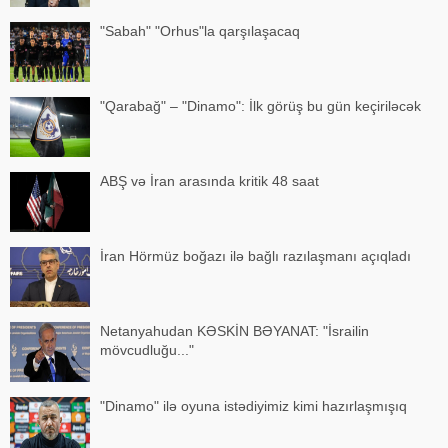
"Sabah" "Orhus"la qarşılaşacaq
"Qarabağ" – "Dinamo": İlk görüş bu gün keçiriləcək
ABŞ və İran arasında kritik 48 saat
İran Hörmüz boğazı ilə bağlı razılaşmanı açıqladı
Netanyahudan KƏSKİN BƏYANAT: "İsrailin
mövcudluğu..."
"Dinamo" ilə oyuna istədiyimiz kimi hazırlaşmışıq