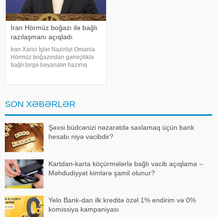
İran Hörmüz boğazı ilə bağlı
razılaşmanı açıqladı
İran Xarici İşlər Nazirliyi Omanla
Hörmüz boğazından gəmiçiliklə
bağlı birgə bəyanatın hazırlıq
işlərinin yekun mərhələsində
olduğunu bildirib. xəbər verir ki,
İran XİN-in rəsmi nümayəndəsi
İsmail Baqai iki ölkə arasınd
SON XƏBƏRLƏR
Şəxsi büdcənizi nəzarətdə saxlamaq üçün bank
hesabı niyə vacibdir?
Kartdan-karta köçürmələrlə bağlı vacib açıqlama –
Məhdudiyyət kimlərə şamil olunur?
Yelo Bank-dan ilk kreditə özəl 1% endirim və 0%
komissiya kampaniyası