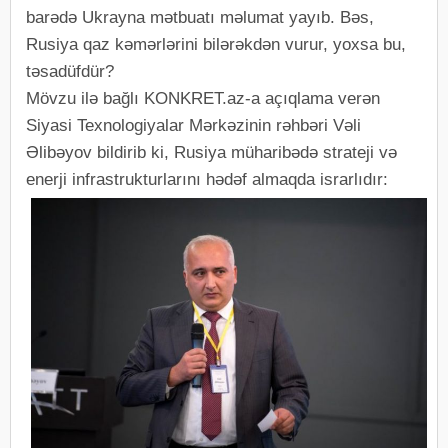
barədə Ukrayna mətbuatı məlumat yayıb. Bəs,
Rusiya qaz kəmərlərini bilərəkdən vurur, yoxsa bu,
təsadüfdür?
Mövzu ilə bağlı KONKRET.az-a açıqlama verən
Siyasi Texnologiyalar Mərkəzinin rəhbəri Vəli
Əlibəyov bildirib ki, Rusiya müharibədə strateji və
enerji infrastrukturlarını hədəf almaqda israrlıdır: