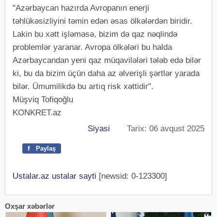
"Azərbaycan hazırda Avropanın enerji
təhlükəsizliyini təmin edən əsas ölkələrdən biridir.
Lakin bu xətt işləməsə, bizim də qaz nəqlində
problemlər yaranar. Avropa ölkələri bu halda
Azərbaycandan yeni qaz müqavilələri tələb edə bilər
ki, bu da bizim üçün daha az əlverişli şərtlər yarada
bilər. Ümumilikdə bu artıq risk xəttidir".
Müşviq Tofiqoğlu
KONKRET.az
Siyasi
Tarix: 06 avqust 2025
f
Paylaş
Ustalar.az ustalar sayti
[newsid: 0-123300]
Oxşar xəbərlər