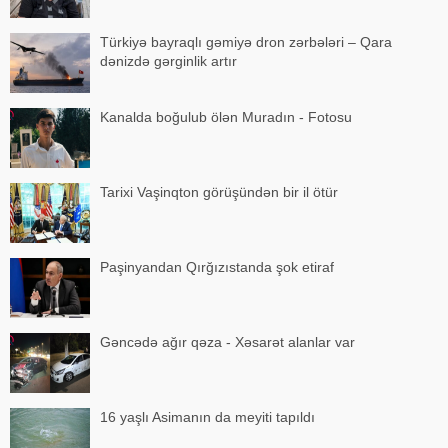
Türkiyə bayraqlı gəmiyə dron zərbələri – Qara
dənizdə gərginlik artır
Kanalda boğulub ölən Muradın - Fotosu
Tarixi Vaşinqton görüşündən bir il ötür
Paşinyandan Qırğızıstanda şok etiraf
Gəncədə ağır qəza - Xəsarət alanlar var
16 yaşlı Asimanın da meyiti tapıldı