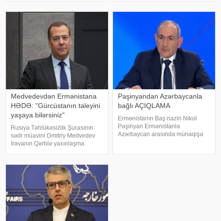
belə bir ssenari nə dərəcədə
danışığı əsnasında TRIPP
realdır və bu, ölkədə siyasi
layihəsinin regional bağlantılar
böhrana yol aça bilərmi?. Mövzu
baxımından əhəmiyyəti
ilə bağlı -a danışan siyas
vurğulanıb, Azərbayca
Medvedevdən Ermənistana
Paşinyandan Azərbaycanla
HƏDƏ: "Gürcüstanın taleyini
bağlı AÇIQLAMA
yaşaya bilərsiniz"
Ermənistanın Baş naziri Nikol
Paşinyan Ermənistanla
Rusiya Təhlükəsizlik Şurasının
Azərbaycan arasında münaqişə
sədr müavini Dmitriy Medvedev
səhifəsinin bağlandığını və sülhün
İrəvanın Qərblə yaxınlaşma
bərqərar olduğunu bildirib. xəbər
kursunu davam etdirəcəyi
verir ki, Paşinyan bunu 2025-ci il
təqdirdə Ermənistanı sərt
avqustun 8-də Vaşinqtonda
təhlükələrin gözlədiyini bildirib.
keçirilmi
xəbər verir ki, o, Ermənistanın
Gürcüstanın taleyin