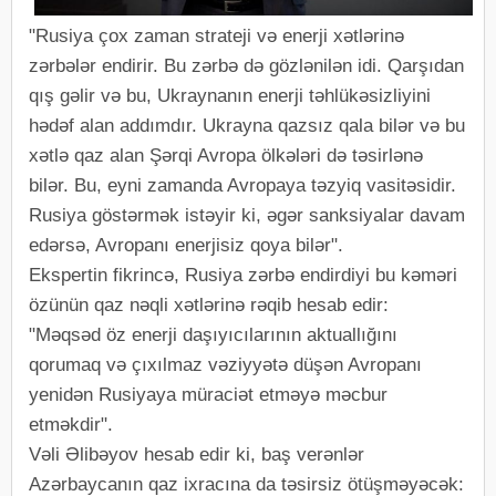
"Rusiya çox zaman strateji və enerji xətlərinə
zərbələr endirir. Bu zərbə də gözlənilən idi. Qarşıdan
qış gəlir və bu, Ukraynanın enerji təhlükəsizliyini
hədəf alan addımdır. Ukrayna qazsız qala bilər və bu
xətlə qaz alan Şərqi Avropa ölkələri də təsirlənə
bilər. Bu, eyni zamanda Avropaya təzyiq vasitəsidir.
Rusiya göstərmək istəyir ki, əgər sanksiyalar davam
edərsə, Avropanı enerjisiz qoya bilər".
Ekspertin fikrincə, Rusiya zərbə endirdiyi bu kəməri
özünün qaz nəqli xətlərinə rəqib hesab edir:
"Məqsəd öz enerji daşıyıcılarının aktuallığını
qorumaq və çıxılmaz vəziyyətə düşən Avropanı
yenidən Rusiyaya müraciət etməyə məcbur
etməkdir".
Vəli Əlibəyov hesab edir ki, baş verənlər
Azərbaycanın qaz ixracına da təsirsiz ötüşməyəcək: