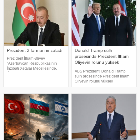
Prezident 2 fərman imzaladı
Donald Tramp sülh
prosesində Prezident İlham
Prezident İlham Əliyev
Əliyevin rolunu yüksək
"Azərbaycan Respublikasının
qiymətləndirib
İnzibati Xətalar Məcəlləsində,
ABŞ Prezidenti Donald Tramp
"İnformasiya, informasiyalaşdırma
sülh prosesində Prezident İlham
və informasiyanın mühafizəsi
Əliyevin rolunu yüksək
haqqında" və "Uşaqların zərərli
qiymətləndirib. xəbər verir ki,
informasiyadan qorunmas
Donald Tramp bu barədə bu gün
Azərbaycan Respublikasının
Prezidenti İlham Əliyevlə telefon
danışığında bildirib