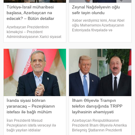
Türkiyə-İsrail müharibəsi
Zeynal Nağdəliyevin oğlu
başlasa, Azərbaycan nə
səfir təyin olundu
edəcək? – Bütün detallar
Xəbər verdiyimiz kimi, Anar Abel
bəlli oldu
oğlu Məhərrəmov Azərbaycanın
Azərbaycan Prezidentinin
Estoniyada fövqəladə və
köməkçisi – Prezident
səlahiyyətli səfiri vəzifəsindən geri
Administrasiyasının Xarici siyasət
çağırılıb. Dövlət başçısının
məsələləri şöbəsinin müdiri
Sərəncamı ilə Nemət Zeynal oğlu
Hikmət Hacıyevin "Haber Global"a
Nağdəliyev Azərbaycanın
verdiyi açıqlama son illərdə
Estoniyada fövqəlad
Türkiyə cəmiyyətinin müəyyən
kəsimlərind
İranda siyasi böhran
İlham Əliyevlə Trampın
yaranacaq – Pezeşkianın
telefon danışığında TRIPP
istefası ilə bağlı mühüm
layihəsinin əhəmiyyəti
açıqlama
vurğulanıb
İran Prezidenti Məsud
Azərbaycan Respublikasının
Pezeşkianın istefa verəcəyi ilə
Prezidenti İlham Əliyevlə Amerika
bağlı yayılan iddialar
Birləşmiş Ştatlarının Prezidenti
müzakirələrə səbəb olub. Bəs
Donald Tramp arasında telefon