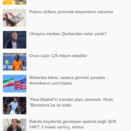
Pulunu dollara çevirmək istəyənlərin nəzərinə
Ukrayna mediası Qurbandan nələr yazdı?
Onun üçün 125 milyon ödədilər
Müharibə bitmir, sadəcə görüntü yaradılır -
Amerikanın yeni hiyləsi
"Real Madrid"in transfer planı alınmadı: Rodri
"Barselona"ya üz tutdu
Bakıda küçələrdə gecələyən qadınla bağlı ŞOK
FAKT: 3 övladı varmış, amma