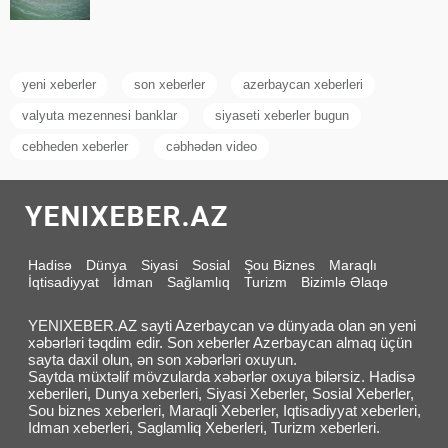
yeni xeberler
son xeberler
azerbaycan xeberleri
valyuta mezennesi banklar
siyaseti xeberler bugun
cebheden xeberler
cəbhədən video
Hadisə
Dünya
Siyasi
Sosial
Şou Biznes
Maraqlı
İqtisadiyyat
İdman
Sağlamlıq
Turizm
Bizimlə Əlaqə
YENIXEBER.AZ sayti Azerbaycan və dünyada olan ən yeni
xəbərləri təqdim edir. Son xeberler Azerbaycan almaq üçün
sayta daxil olun, ən son xəbərləri oxuyun.
Saytda müxtəlif mövzularda xəbərlər oxuya bilərsiz. Hadisə
xeberileri, Dunya xeberleri, Siyasi Xeberler, Sosial Xeberler,
Sou biznes xeberleri, Maraqli Xeberler, Iqtisadiyyat xeberleri,
Idman xeberleri, Saglamliq Xeberleri, Turizm xeberleri.